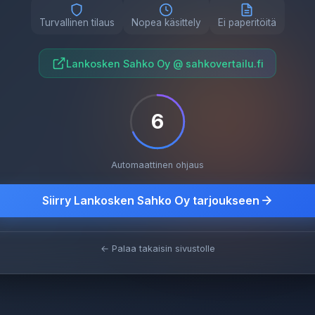
Turvallinen tilaus
Nopea käsittely
Ei paperitöitä
Lankosken Sahko Oy @ sahkovertailu.fi
6
Automaattinen ohjaus
Siirry Lankosken Sahko Oy tarjoukseen
← Palaa takaisin sivustolle