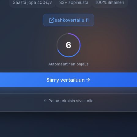
Säästä jopa 400€/v
83+ sopimusta
100% ilmainen
sahkovertailu.fi
5
Automaattinen ohjaus
Siirry vertailuun
← Palaa takaisin sivustolle