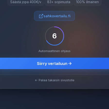
Säästä jopa 400€/v
83+ sopimusta
100% ilmainen
sahkovertailu.fi
5
Automaattinen ohjaus
Siirry vertailuun
← Palaa takaisin sivustolle