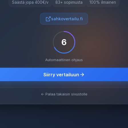
Säästä jopa 400€/v
83+ sopimusta
100% ilmainen
sahkovertailu.fi
5
Automaattinen ohjaus
Siirry vertailuun
← Palaa takaisin sivustolle