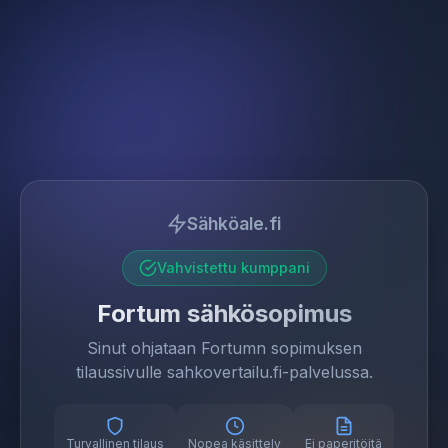
Sähköale.fi
Vahvistettu kumppani
Fortum sähkösopimus
Sinut ohjataan Fortumn sopimuksen
tilaussivulle sahkovertailu.fi-palvelussa.
Turvallinen tilaus
Nopea käsittely
Ei paperitöitä