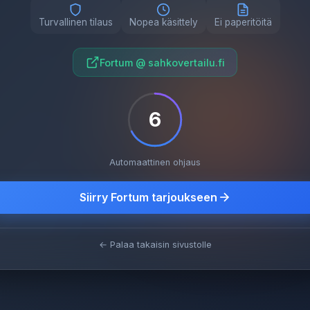
Turvallinen tilaus
Nopea käsittely
Ei paperitöitä
Fortum @ sahkovertailu.fi
5
Automaattinen ohjaus
Siirry Fortum tarjoukseen
← Palaa takaisin sivustolle