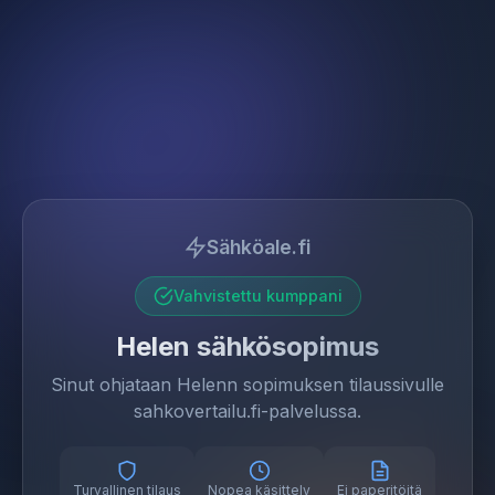
Sähköale.fi
Vahvistettu kumppani
Helen sähkösopimus
Sinut ohjataan Helenn sopimuksen tilaussivulle
sahkovertailu.fi-palvelussa.
Turvallinen tilaus
Nopea käsittely
Ei paperitöitä