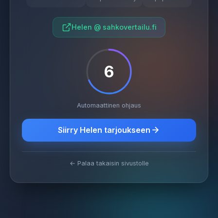
Helen @ sahkovertailu.fi
6
Automaattinen ohjaus
Siirry Helen tarjoukseen
← Palaa takaisin sivustolle