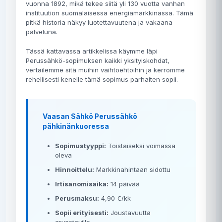
vuonna 1892, mikä tekee siitä yli 130 vuotta vanhan
instituution suomalaisessa energiamarkkinassa. Tämä
pitkä historia näkyy luotettavuutena ja vakaana
palveluna.
Tässä kattavassa artikkelissa käymme läpi
Perussähkö-sopimuksen kaikki yksityiskohdat,
vertailemme sitä muihin vaihtoehtoihin ja kerromme
rehellisesti kenelle tämä sopimus parhaiten sopii.
Vaasan Sähkö Perussähkö
pähkinänkuoressa
Sopimustyyppi:
Toistaiseksi voimassa
oleva
Hinnoittelu:
Markkinahintaan sidottu
Irtisanomisaika:
14 päivää
Perusmaksu:
4,90 €/kk
Sopii erityisesti:
Joustavuutta