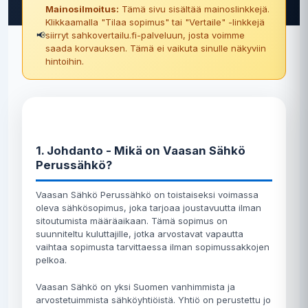
Mainosilmoitus:
Tämä sivu sisältää mainoslinkkejä.
Klikkaamalla "Tilaa sopimus" tai "Vertaile" -linkkejä
📢
siirryt sahkovertailu.fi-palveluun, josta voimme
saada korvauksen. Tämä ei vaikuta sinulle näkyviin
hintoihin.
1. Johdanto - Mikä on Vaasan Sähkö
Perussähkö?
Vaasan Sähkö Perussähkö on toistaiseksi voimassa
oleva sähkösopimus, joka tarjoaa joustavuutta ilman
sitoutumista määräaikaan. Tämä sopimus on
suunniteltu kuluttajille, jotka arvostavat vapautta
vaihtaa sopimusta tarvittaessa ilman sopimussakkojen
pelkoa.
Vaasan Sähkö on yksi Suomen vanhimmista ja
arvostetuimmista sähköyhtiöistä. Yhtiö on perustettu jo