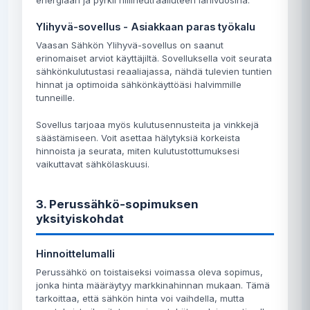
energiaan ja pyrkii hiilineutraaliuteen lähivuosina.
Ylihyvä-sovellus - Asiakkaan paras työkalu
Vaasan Sähkön Ylihyvä-sovellus on saanut
erinomaiset arviot käyttäjiltä. Sovelluksella voit seurata
sähkönkulutustasi reaaliajassa, nähdä tulevien tuntien
hinnat ja optimoida sähkönkäyttöäsi halvimmille
tunneille.
Sovellus tarjoaa myös kulutusennusteita ja vinkkejä
säästämiseen. Voit asettaa hälytyksiä korkeista
hinnoista ja seurata, miten kulutustottumuksesi
vaikuttavat sähkölaskuusi.
3. Perussähkö-sopimuksen
yksityiskohdat
Hinnoittelumalli
Perussähkö on toistaiseksi voimassa oleva sopimus,
jonka hinta määräytyy markkinahinnan mukaan. Tämä
tarkoittaa, että sähkön hinta voi vaihdella, mutta