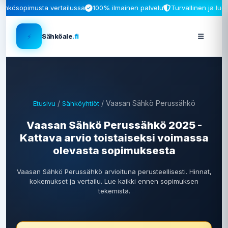
ähkösopimusta vertailussa
100% ilmainen palvelu
Turvallinen ja luo
⚡
Sähköale
.fi
/
/ Vaasan Sähkö Perussähkö
Etusivu
Sähköyhtiöt
Vaasan Sähkö Perussähkö 2025 -
Kattava arvio toistaiseksi voimassa
olevasta sopimuksesta
Vaasan Sähkö Perussähkö arvioituna perusteellisesti. Hinnat,
kokemukset ja vertailu. Lue kaikki ennen sopimuksen
tekemistä.