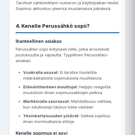
Tarvitset sähkömittarin numeron ja käyttöpaikan tiedot.
Sopimus aktivoituu yleensä muutamassa päivässä.
4. Kenelle Perussähkö sopii?
Ihanteellinen asiakas
Perussähkö sopii erityisesti niille, jotka arvostavat
joustavuutta ja vapautta. Tyypillinen Perussähkö-
asiakas:
Vuokralla asuvat:
Ei tarvitse huolehtia
määräaikaisista sopimuksista muuttaessa
Elämäntilanteen muuttujat:
Helppo reagoida
muutoksiin ilman sopimussakkojen pelkoa
Markkinoita seuraavat:
Mahdollisuus vaihtaa,
kun edullisempi tarjous tulee vastaan
Yksinkertaisuuden ystävät:
Selkeä sopimus
ilman monimutkaisia ehtoja
Kenelle sopimus ei sovi