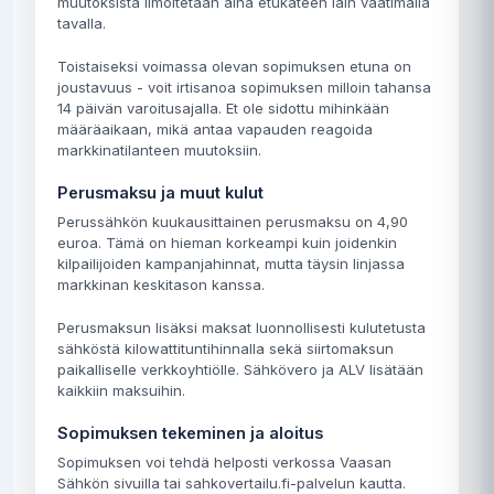
muutoksista ilmoitetaan aina etukäteen lain vaatimalla
tavalla.
Toistaiseksi voimassa olevan sopimuksen etuna on
joustavuus - voit irtisanoa sopimuksen milloin tahansa
14 päivän varoitusajalla. Et ole sidottu mihinkään
määräaikaan, mikä antaa vapauden reagoida
markkinatilanteen muutoksiin.
Perusmaksu ja muut kulut
Perussähkön kuukausittainen perusmaksu on 4,90
euroa. Tämä on hieman korkeampi kuin joidenkin
kilpailijoiden kampanjahinnat, mutta täysin linjassa
markkinan keskitason kanssa.
Perusmaksun lisäksi maksat luonnollisesti kulutetusta
sähköstä kilowattituntihinnalla sekä siirtomaksun
paikalliselle verkkoyhtiölle. Sähkövero ja ALV lisätään
kaikkiin maksuihin.
Sopimuksen tekeminen ja aloitus
Sopimuksen voi tehdä helposti verkossa Vaasan
Sähkön sivuilla tai sahkovertailu.fi-palvelun kautta.