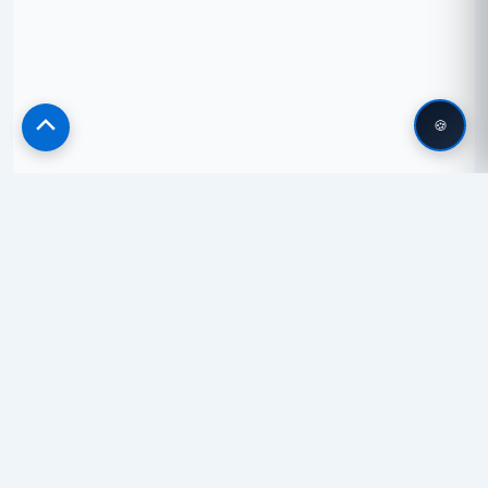
🍪
Scroll
to
Top
🔌 Valmis säästämään sähkölaskussa?
Vertaile sähkösopimuksia ilmaiseksi ja löydä sinulle paras
vaihtoehto. Säästä jopa satoja euroja vuodessa!