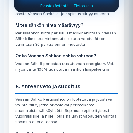
osoitteeseen?
Evästekäytäntö
Tietosuoja
Kyllä, voit siirtää sopimuksen muuttaessasi. Ilmoita uusi
osoite Vaasan Sähkölle, ja sopimus siirtyy mukana.
Miten sähkön hinta määräytyy?
Perussähkön hinta perustuu markkinahintaan. Vaasan
Sähkö ilmoittaa hintamuutoksista aina etukäteen
vähintään 30 päivää ennen muutosta.
Onko Vaasan Sähkön sähkö vihreää?
Vaasan Sähkö panostaa uusiutuvaan energiaan. Voit
myös valita 100% uusiutuvan sähkön lisäpalveluna.
8. Yhteenveto ja suositus
Vaasan Sähkö Perussähkö on luotettava ja joustava
valinta niille, jotka arvostavat perinteikästä
suomalaista sähköyhtiötä. Sopimus sopii erityisesti
vuokralaisille ja niille, jotka haluavat vapauden vaihtaa
sopimusta tarvittaessa.