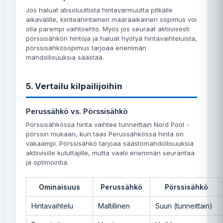
Jos haluat absoluuttista hintavarmuutta pitkälle
aikavälille, kiinteähintainen määräaikainen sopimus voi
olla parempi vaihtoehto. Myös jos seuraat aktiivisesti
pörssisähkön hintoja ja haluat hyötyä hintavaihteluista,
pörssisähkösopimus tarjoaa enemmän
mahdollisuuksia säästää.
5. Vertailu kilpailijoihin
Perussähkö vs. Pörssisähkö
Pörssisähkössä hinta vaihtee tunneittain Nord Pool -
pörssin mukaan, kun taas Perussähkössä hinta on
vakaampi. Pörssisähkö tarjoaa säästömahdollisuuksia
aktiivisille kuluttajille, mutta vaatii enemmän seurantaa
ja optimointia.
Ominaisuus
Perussähkö
Pörssisähkö
Hintavaihtelu
Maltillinen
Suuri (tunneittain)