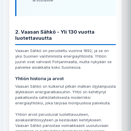
arvostaville
2. Vaasan Sähkö - Yli 130 vuotta
luotettavuutta
Vaasan Sähkö on perustettu vuonna 1892, ja se on
yksi Suomen vanhimmista energiayhtiöistä. Yhtiön
juuret ovat vahvasti Pohjanmaalla, mutta nykyään se
palvelee asiakkaita koko Suomessa.
Yhtiön historia ja arvot
Vaasan Sähkö on kulkenut pitkän matkan öljylampuista
älykkäisiin energiaratkaisuihin. Yhtiö on kehittynyt
paikallisesta sähkölaitoksesta moderniksi
energiayhtiöksi, joka tarjoaa monipuolisia palveluita.
Yhtiön arvot perustuvat luotettavuuteen,
asiakaslähtöisyyteen ja kestävään kehitykseen.
Vaasan Sähkö panostaa voimakkaasti uusiutuvaan