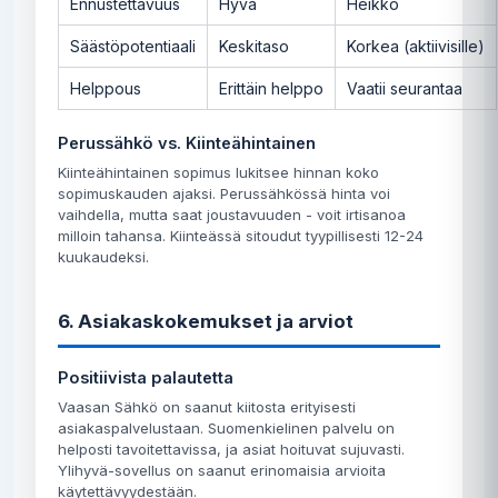
Ennustettavuus
Hyvä
Heikko
Säästöpotentiaali
Keskitaso
Korkea (aktiivisille)
Helppous
Erittäin helppo
Vaatii seurantaa
Perussähkö vs. Kiinteähintainen
Kiinteähintainen sopimus lukitsee hinnan koko
sopimuskauden ajaksi. Perussähkössä hinta voi
vaihdella, mutta saat joustavuuden - voit irtisanoa
milloin tahansa. Kiinteässä sitoudut tyypillisesti 12-24
kuukaudeksi.
6. Asiakaskokemukset ja arviot
Positiivista palautetta
Vaasan Sähkö on saanut kiitosta erityisesti
asiakaspalvelustaan. Suomenkielinen palvelu on
helposti tavoitettavissa, ja asiat hoituvat sujuvasti.
Ylihyvä-sovellus on saanut erinomaisia arvioita
käytettävyydestään.