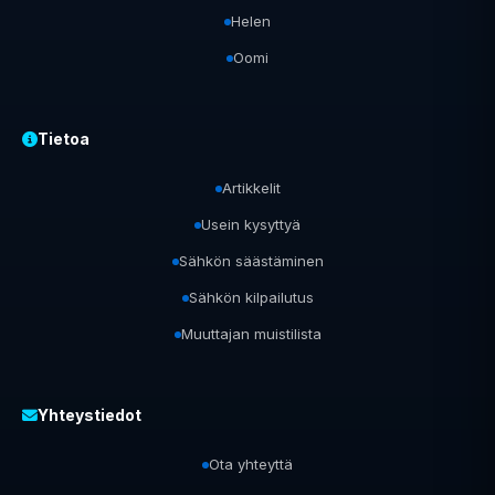
Helen
Oomi
Tietoa
Artikkelit
Usein kysyttyä
Sähkön säästäminen
Sähkön kilpailutus
Muuttajan muistilista
Yhteystiedot
Ota yhteyttä