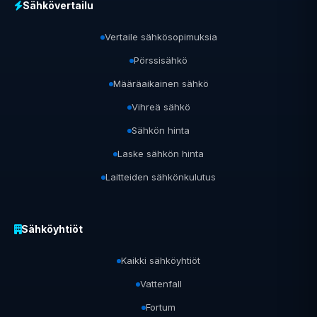
Sähkövertailu
Vertaile sähkösopimuksia
Pörssisähkö
Määräaikainen sähkö
Vihreä sähkö
Sähkön hinta
Laske sähkön hinta
Laitteiden sähkönkulutus
Sähköyhtiöt
Kaikki sähköyhtiöt
Vattenfall
Fortum