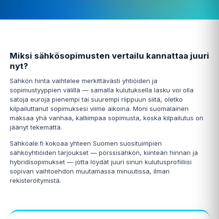
Miksi sähkösopimusten vertailu kannattaa juuri
nyt?
Sähkön hinta vaihtelee merkittävästi yhtiöiden ja
sopimustyyppien välillä — samalla kulutuksella lasku voi olla
satoja euroja pienempi tai suurempi riippuun siitä, oletko
kilpailuttanut sopimuksesi viime aikoina. Moni suomalainen
maksaa yhä vanhaa, kalliimpaa sopimusta, koska kilpailutus on
jäänyt tekemättä.
Sähköale.fi kokoaa yhteen Suomen suosituimpien
sähköyhtiöiden tarjoukset — pörssisähkön, kiinteän hinnan ja
hybridisopimukset — jotta löydät juuri sinun kulutusprofiiliisi
sopivan vaihtoehdon muutamassa minuutissa, ilman
rekisteröitymistä.