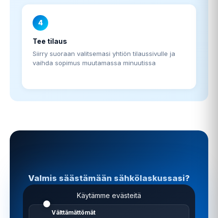
4
Tee tilaus
Siirry suoraan valitsemasi yhtiön tilaussivulle ja
vaihda sopimus muutamassa minuutissa
Valmis säästämään sähkölaskussasi?
Vertailu on ilmainen, nopea ja sitoumukseton.
Käytämme evästeitä
Välttämättömät