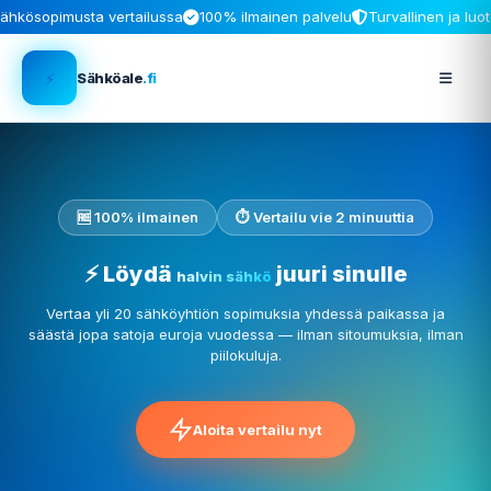
ähkösopimusta vertailussa
100% ilmainen palvelu
Turvallinen ja luo
⚡
Sähköale
.fi
🆓 100% ilmainen
⏱️ Vertailu vie 2 minuuttia
⚡ Löydä
juuri sinulle
halvin sähkö
Vertaa yli 20 sähköyhtiön sopimuksia yhdessä paikassa ja
säästä jopa satoja euroja vuodessa — ilman sitoumuksia, ilman
piilokuluja.
Aloita vertailu nyt