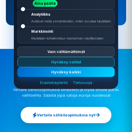
Löydä halvin sähkö nyt
Aina päällä
Analytiikka
Auttavat meitä ymmärtämään, miten sivustoa käytetään.
Markkinointi
Käytetään kohdennetun mainonnan näyttämiseen.
Vain välttämättömät
Hyväksy valitut
Hyväksy kaikki
🔌 Valmis säästämään sähkölaskussa?
Evästekäytäntö
Tietosuoja
Vertaile sähkösopimuksia ilmaiseksi ja löydä sinulle paras
vaihtoehto. Säästä jopa satoja euroja vuodessa!
Vertaile sähkösopimuksia nyt