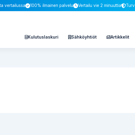
a vertailussa
100% ilmainen palvelu
Vertailu vie 2 minuuttia
Turv
Kulutuslaskuri
Sähköyhtiöt
Artikkelit