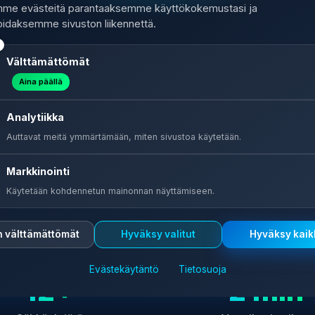
is säästämään sähköl
me evästeitä parantaaksemme käyttökokemustasi ja
oidaksemme sivuston liikennettä.
ksia ilmaiseksi ja löydä sinulle paras vaihtoehto. Sääs
Välttämättömät
vuodessa!
Aina päällä
Vertaile sähkösopimuksia nyt
Analytiikka
Auttavat meitä ymmärtämään, miten sivustoa käytetään.
Markkinointi
Käytetään kohdennetun mainonnan näyttämiseen.
n välttämättömät
Hyväksy valitut
Hyväksy kaik
Evästekäytäntö
Tietosuoja
12+
2 min