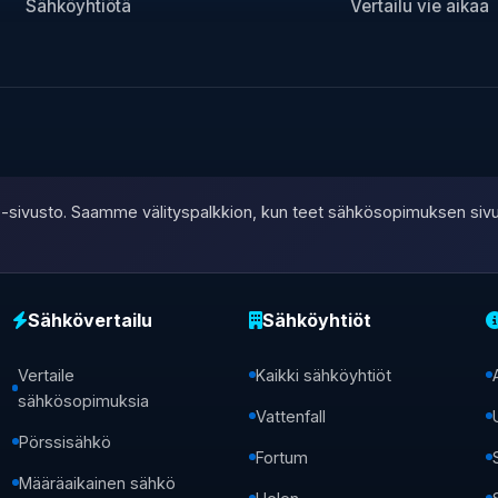
Sähköyhtiötä
Vertailu vie aikaa
ate-sivusto. Saamme välityspalkkion, kun teet sähkösopimuksen siv
Sähkövertailu
Sähköyhtiöt
Vertaile
Kaikki sähköyhtiöt
sähkösopimuksia
Vattenfall
Pörssisähkö
Fortum
Määräaikainen sähkö