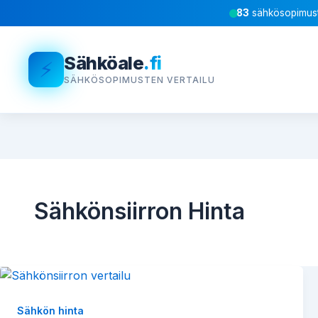
83
sähkösopimust
Sähköale
.fi
⚡
SÄHKÖSOPIMUSTEN VERTAILU
Sähkönsiirron Hinta
Sähkön hinta