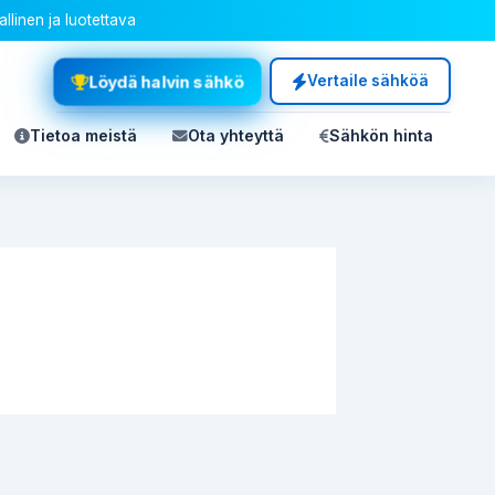
allinen ja luotettava
Löydä halvin sähkö
Vertaile sähköä
Tietoa meistä
Ota yhteyttä
Sähkön hinta