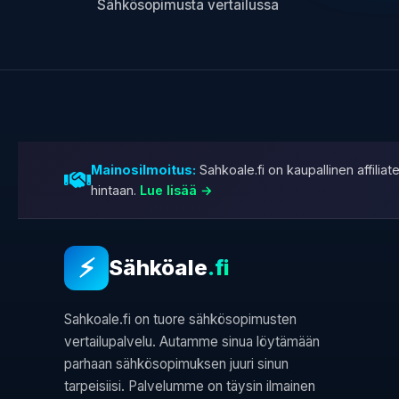
Sähkösopimusta vertailussa
Mainosilmoitus:
Sahkoale.fi on kaupallinen affili
hintaan.
Lue lisää →
⚡
Sähköale
.fi
Sahkoale.fi on tuore sähkösopimusten
vertailupalvelu. Autamme sinua löytämään
parhaan sähkösopimuksen juuri sinun
tarpeisiisi. Palvelumme on täysin ilmainen