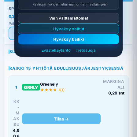
Käytetään kohdennetun mainonnan näyttämiseen.
SPOT-HINTA TÄLLÄ TUNNILLA
snt/kWh
0,31
Vain välttämättömät
Päivitetty 06.08.2026 klo 11:30 · elecz.com · sis. alv 25,5 %
Hyväksy valitut
↻
Päivitä
Hyväksy kaikki
Evästekäytäntö
Tietosuoja
SUOSITELLUT SOPIMUKSET
KAIKKI 15 YHTIÖTÄ EDULLISUUSJÄRJESTYKSESSÄ
MARGINA
Greenely
1
GRNLY
ALI
★★★★ 4.0
0,29 snt
KK
-
M
AK
Tilaa →
SU
4,9
0 €