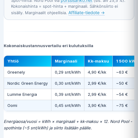
porssisahko.net
Spot-hinta: Nord Pool via
(sis. alv 25,5 %).
Kokonaishinta = spot-hinta + marginaali. Sähkönsiirto ei
Affiliate-tiedote →
sisälly. Marginaalit ohjeellisia.
Kokonaiskustannusvertailu eri kulutuksilla
Yhtiö
Marginaali
Kk-maksu
1 500 kWh
Greenely
0,29 snt/kWh
4,90 €/kk
~63 €
Nordic Green Energy
0,30 snt/kWh
2,99 €/kk
~50 €
Lumme Energia
0,39 snt/kWh
2,99 €/kk
~54 €
Oomi
0,45 snt/kWh
3,90 €/kk
~75 €
Energiaosa/vuosi = kWh × marginaali + kk-maksu × 12. Nord Pool -
spothinta (~5 snt/kWh) ja siirto lisätään päälle.