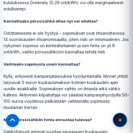
kulutuksessa Greenely (0,29 snt/kWh) voi olla marginaalisesti
edullisempi.
Kannattaako pörssisähkö ottaa nyt vai odottaa?
Odottamisesta ei ole hyötyä – sopimukset ovat irtisanottavissa
14 vuorokauden irtisanomisajalla, joten riski on minimaalinen. Jos
nykyinen sopimus on kiinteähintainen ja sen hinta on yli 8
snt/kWh, vaihto pörssisähköön kannattaa tehdä heti.
Vaihtaako sopimusta usein kannattaa?
Kyllä, erityisesti kampanjatarjouksia hyödyntämällä. Monet yhtiöt
tarjoavat 0 euron kuukausimaksun kolmen kuukauden ajan
uusille asiakkaille. Sopimuksen vaihto on ilmaista eikä sähkö
katkea. Aktiivinen kilpailuttaja voi säästää kampanjahyödyillä 50–
100 euroa vuodessa pelkästään vaihtamalla sopimusta
muutaman kerran.
Miten pörssisähkön hinta ennustaa tulevaa?
🍪
Scroll
to
Sähköfutuurit antavat suuntaa seuraavien kuukausien