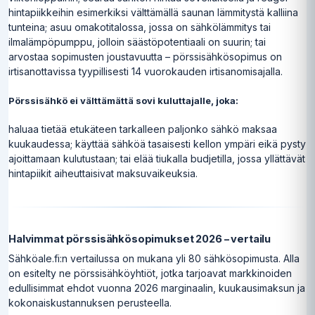
hintapiikkeihin esimerkiksi välttämällä saunan lämmitystä kalliina
tunteina; asuu omakotitalossa, jossa on sähkölämmitys tai
ilmalämpöpumppu, jolloin säästöpotentiaali on suurin; tai
arvostaa sopimusten joustavuutta – pörssisähkösopimus on
irtisanottavissa tyypillisesti 14 vuorokauden irtisanomisajalla.
Pörssisähkö ei välttämättä sovi kuluttajalle, joka:
haluaa tietää etukäteen tarkalleen paljonko sähkö maksaa
kuukaudessa; käyttää sähköä tasaisesti kellon ympäri eikä pysty
ajoittamaan kulutustaan; tai elää tiukalla budjetilla, jossa yllättävät
hintapiikit aiheuttaisivat maksuvaikeuksia.
Halvimmat pörssisähkösopimukset 2026 – vertailu
Sähköale.fi:n vertailussa on mukana yli 80 sähkösopimusta. Alla
on esitelty ne pörssisähköyhtiöt, jotka tarjoavat markkinoiden
edullisimmat ehdot vuonna 2026 marginaalin, kuukausimaksun ja
kokonaiskustannuksen perusteella.