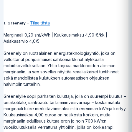
–
Tilaa tästä
1. Greenely
Marginaali 0,29 snt/kWh | Kuukausimaksu 4,90 €/kk |
Asiakasarvio 4,0/5
Greenely on ruotsalainen energiateknologiayhtiö, joka on
valloittanut pohjoismaiset sähkömarkkinat älykkäällä
mobiilisovelluksellaan. Yhtiö tarjoaa markkinoiden alimman
marginaalin, ja sen sovellus näyttää reaaliaikaiset tuntihinnat
sekä mahdollistaa kulutuksen automaattisen ohjauksen
halvimpiin tunteihin.
Greenelylle sopii parhaiten kuluttaja, jolla on suurempi kulutus –
omakotitalo, sähköauto tai lämminvesivaraaja – koska matala
marginaali tulee merkittävämmäksi mitä enemmän kWh:ja kertyy.
Kuukausimaksu 4,90 euroa on neljikosta korkein, mutta
marginaalin edullisuus kuittaa eron jo noin 700 kWh:n
vuosikulutuksella verrattuna yhtiöihin, joilla on korkeampi