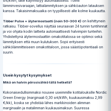
snt/kWh, laite käynnistyy automaattisesti. Toimii
lämminvesivaraajan, lattialämmityksen ja sähköauton latauksen
kanssa. Takaisinmaksuaika on tyypillisesti alle kolme kuukautta.
on kehittynein
Tibber Pulse + älytermostaatti (noin 50–300 €)
ratkaisu. Tibber-sovellus näyttää seuraavan 24 tunnin tuntihinnat
ja voi ohjata kodin laitteita automaattisesti halvimpiin tunteihin.
Yhdistettynä älytermostaattiin omakotitalossa se optimoi sekä
lämmityksen että muun kulutuksen. Sopii erityisesti
sähkölämmitteiseen omakotitaloon, jossa säästöpotentiaali on
suurin.
Usein kysytyt kysymykset
Mikä on halvin pörssisähkö tällä hetkellä?
Kokonaisedullisimmaksi nousee useimmille kotitalouksille Nordic
Green Energy (marginaali 0,30 snt/kWh, kuukausimaksu 2,99
€/kk), koska se yhdistää lähes markkinoiden alimman
marginaalin ja matalimman kuukausimaksun. Suuressa