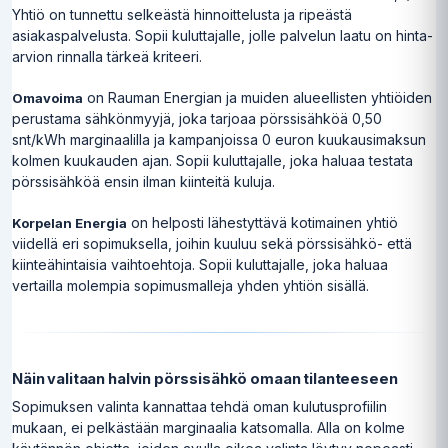
Yhtiö on tunnettu selkeästä hinnoittelusta ja ripeästä
asiakaspalvelusta. Sopii kuluttajalle, jolle palvelun laatu on hinta-
arvion rinnalla tärkeä kriteeri.
on Rauman Energian ja muiden alueellisten yhtiöiden
Omavoima
perustama sähkönmyyjä, joka tarjoaa pörssisähköä 0,50
snt/kWh marginaalilla ja kampanjoissa 0 euron kuukausimaksun
kolmen kuukauden ajan. Sopii kuluttajalle, joka haluaa testata
pörssisähköä ensin ilman kiinteitä kuluja.
on helposti lähestyttävä kotimainen yhtiö
Korpelan Energia
viidellä eri sopimuksella, joihin kuuluu sekä pörssisähkö- että
kiinteähintaisia vaihtoehtoja. Sopii kuluttajalle, joka haluaa
vertailla molempia sopimusmalleja yhden yhtiön sisällä.
Näin valitaan halvin pörssisähkö omaan tilanteeseen
Sopimuksen valinta kannattaa tehdä oman kulutusprofiilin
mukaan, ei pelkästään marginaalia katsomalla. Alla on kolme