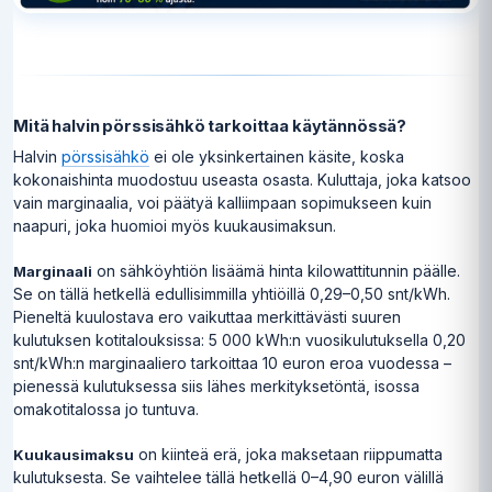
Mitä halvin pörssisähkö tarkoittaa käytännössä?
Halvin
pörssisähkö
ei ole yksinkertainen käsite, koska
kokonaishinta muodostuu useasta osasta. Kuluttaja, joka katsoo
vain marginaalia, voi päätyä kalliimpaan sopimukseen kuin
naapuri, joka huomioi myös kuukausimaksun.
on sähköyhtiön lisäämä hinta kilowattitunnin päälle.
Marginaali
Se on tällä hetkellä edullisimmilla yhtiöillä 0,29–0,50 snt/kWh.
Pieneltä kuulostava ero vaikuttaa merkittävästi suuren
kulutuksen kotitalouksissa: 5 000 kWh:n vuosikulutuksella 0,20
snt/kWh:n marginaaliero tarkoittaa 10 euron eroa vuodessa –
pienessä kulutuksessa siis lähes merkityksetöntä, isossa
omakotitalossa jo tuntuva.
on kiinteä erä, joka maksetaan riippumatta
Kuukausimaksu
kulutuksesta. Se vaihtelee tällä hetkellä 0–4,90 euron välillä