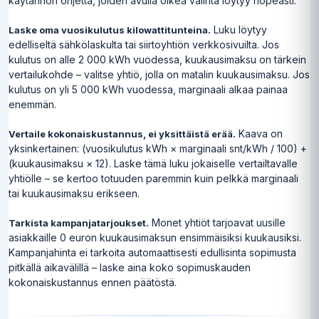
käytännön ohjetta, joiden avulla oikea valinta löytyy nopeasti.
Luku löytyy
Laske oma vuosikulutus kilowattitunteina.
edelliseltä sähkölaskulta tai siirtoyhtiön verkkosivuilta. Jos
kulutus on alle 2 000 kWh vuodessa, kuukausimaksu on tärkein
vertailukohde – valitse yhtiö, jolla on matalin kuukausimaksu. Jos
kulutus on yli 5 000 kWh vuodessa, marginaali alkaa painaa
enemmän.
Kaava on
Vertaile kokonaiskustannus, ei yksittäistä erää.
yksinkertainen: (vuosikulutus kWh × marginaali snt/kWh / 100) +
(kuukausimaksu × 12). Laske tämä luku jokaiselle vertailtavalle
yhtiölle – se kertoo totuuden paremmin kuin pelkkä marginaali
tai kuukausimaksu erikseen.
Monet yhtiöt tarjoavat uusille
Tarkista kampanjatarjoukset.
asiakkaille 0 euron kuukausimaksun ensimmäisiksi kuukausiksi.
Kampanjahinta ei tarkoita automaattisesti edullisinta sopimusta
pitkällä aikavälillä – laske aina koko sopimuskauden
kokonaiskustannus ennen päätöstä.