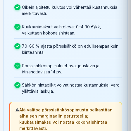
Oikein ajoitettu kulutus voi vähentää kustannuksia
merkittävästi.
Kuukausimaksut vaihtelevat 0–4,90 €/kk,
vaikuttaen kokonaishintaan.
70–80 % ajasta pörssisähkö on edullisempaa kuin
kiinteähinta.
Pörssisähkösopimukset ovat joustavia ja
irtisanottavissa 14 pv.
Sähkön hintapiikit voivat nostaa kustannuksia, varo
yllättäviä laskuja.
⚠️
Älä valitse pörssisähkösopimusta pelkästään
alhaisen marginaalin perusteella;
kuukausimaksu voi nostaa kokonaishintaa
merkittävästi.