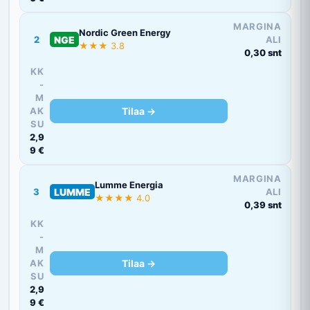
MARGINA
Nordic Green Energy
2
NGE
ALI
★★★ 3.8
0,30 snt
KK
-
M
AK
Tilaa →
SU
2,9
9 €
MARGINA
Lumme Energia
3
LUMME
ALI
★★★★ 4.0
0,39 snt
KK
-
M
AK
Tilaa →
SU
2,9
9 €