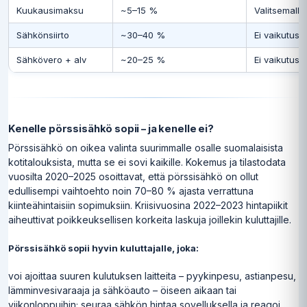
Kuukausimaksu
~5–15 %
Valitsemalla
Sähkönsiirto
~30–40 %
Ei vaikutusm
Sähkövero + alv
~20–25 %
Ei vaikutusm
Kenelle pörssisähkö sopii – ja kenelle ei?
Pörssisähkö on oikea valinta suurimmalle osalle suomalaisista
kotitalouksista, mutta se ei sovi kaikille. Kokemus ja tilastodata
vuosilta 2020–2025 osoittavat, että pörssisähkö on ollut
edullisempi vaihtoehto noin 70–80 % ajasta verrattuna
kiinteähintaisiin sopimuksiin. Kriisivuosina 2022–2023 hintapiikit
aiheuttivat poikkeuksellisen korkeita laskuja joillekin kuluttajille.
Pörssisähkö sopii hyvin kuluttajalle, joka:
voi ajoittaa suuren kulutuksen laitteita – pyykinpesu, astianpesu,
lämminvesivaraaja ja sähköauto – öiseen aikaan tai
viikonloppuihin; seuraa sähkön hintaa sovelluksella ja reagoi