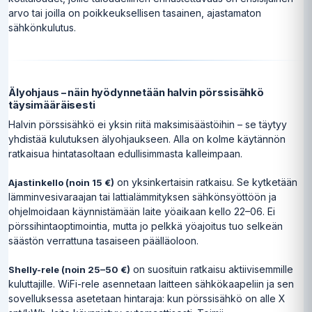
arvo tai joilla on poikkeuksellisen tasainen, ajastamaton
sähkönkulutus.
Älyohjaus – näin hyödynnetään halvin pörssisähkö
täysimääräisesti
Halvin pörssisähkö ei yksin riitä maksimisäästöihin – se täytyy
yhdistää kulutuksen älyohjaukseen. Alla on kolme käytännön
ratkaisua hintatasoltaan edullisimmasta kalleimpaan.
on yksinkertaisin ratkaisu. Se kytketään
Ajastinkello (noin 15 €)
lämminvesivaraajan tai lattialämmityksen sähkönsyöttöön ja
ohjelmoidaan käynnistämään laite yöaikaan kello 22–06. Ei
pörssihintaoptimointia, mutta jo pelkkä yöajoitus tuo selkeän
säästön verrattuna tasaiseen päälläoloon.
on suosituin ratkaisu aktiivisemmille
Shelly-rele (noin 25–50 €)
kuluttajille. WiFi-rele asennetaan laitteen sähkökaapeliin ja sen
sovelluksessa asetetaan hintaraja: kun pörssisähkö on alle X