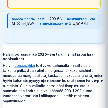
1 200 €/v ·
Säästö mahdollisesti:
Keskihinta 2026:
14–22 snt/kWh ·
0–4,90 €/kk
Kuukausimaksut:
Halvin pörssisähkö 2026 – vertailu, hinnat ja parhaat
sopimukset
Halvin
pörssisähkö
löytyy vertailemalla – mutta se ei
tarkoita pelkästään alinta marginaalia. Kokonaishinta
muodostuu marginaalista, kuukausimaksusta ja siitä, miten
hyvin kuluttaja pystyy ajoittamaan kulutuksensa halvimpiin
tunteihin. Oikein valitulla pörssisähkösopimuksella
suomalainen kotitalous voi säästää 200–1 200 euroa
vuodessa verrattuna kalliimpaan kiinteähintaiseen
sopimukseen.