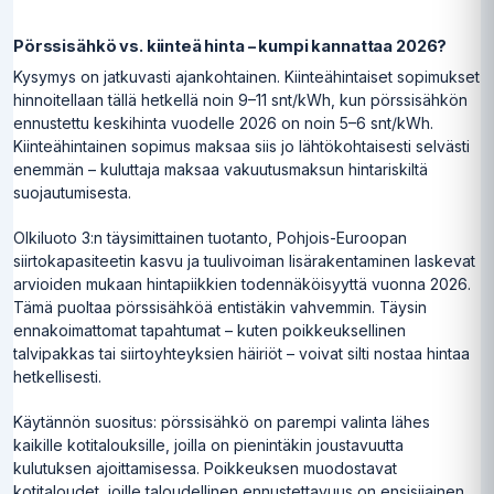
Pörssisähkö vs. kiinteä hinta – kumpi kannattaa 2026?
Kysymys on jatkuvasti ajankohtainen. Kiinteähintaiset sopimukset
hinnoitellaan tällä hetkellä noin 9–11 snt/kWh, kun pörssisähkön
ennustettu keskihinta vuodelle 2026 on noin 5–6 snt/kWh.
Kiinteähintainen sopimus maksaa siis jo lähtökohtaisesti selvästi
enemmän – kuluttaja maksaa vakuutusmaksun hintariskiltä
suojautumisesta.
Olkiluoto 3:n täysimittainen tuotanto, Pohjois-Euroopan
siirtokapasiteetin kasvu ja tuulivoiman lisärakentaminen laskevat
arvioiden mukaan hintapiikkien todennäköisyyttä vuonna 2026.
Tämä puoltaa pörssisähköä entistäkin vahvemmin. Täysin
ennakoimattomat tapahtumat – kuten poikkeuksellinen
talvipakkas tai siirtoyhteyksien häiriöt – voivat silti nostaa hintaa
hetkellisesti.
Käytännön suositus: pörssisähkö on parempi valinta lähes
kaikille kotitalouksille, joilla on pienintäkin joustavuutta
kulutuksen ajoittamisessa. Poikkeuksen muodostavat
kotitaloudet, joille taloudellinen ennustettavuus on ensisijainen