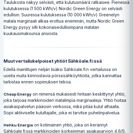
Taulukosta näkyy selvästi, että kulutusmäärä ratkaisee. Pienessä
kulutuksessa (1 500 kWh/v) Nordic Green Energy on selvästi
edullisin. Suuressa kulutuksessa (10 000 kWh/v) Greenelyn
matala marginaali alkaa erottua enemmän, mutta Nordic Green
Energy pysyy silti kokonaisedullisimpana matalan
kuukausimaksunsa ansiosta.
Muut vertailukelpoiset yhtiöt Sähköale.fi:ssä
Edellä mainittujen neljän lisäksi Sähköale.fi:n vertailussa on
useita muita kiinnostavia pörssisähköyhtiöitä, jotka kannattaa
tarkistaa ennen sopimuksen tekoa.
on nimensä mukaisesti hintaan keskittynyt yhtiö,
Cheap Energy
joka tarjoaa markkinoiden matalimpia marginaaleja. Yhtiö hoitaa
asiakaspalvelun pääosin verkossa, mikä pitää kulut alhaalla.
Sopii aktiiviselle kuluttajalle, joka ei tarvitse puhelinpalvelua.
on kotimainen yhtiö, joka on kerännyt
Hehku Energia
Sähköale.fi:ssä markkinoiden korkeimman asiakasarvion 4,6/5.