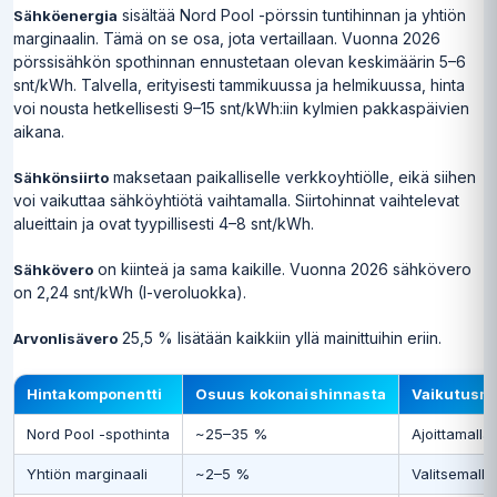
sisältää Nord Pool -pörssin tuntihinnan ja yhtiön
Sähköenergia
marginaalin. Tämä on se osa, jota vertaillaan. Vuonna 2026
pörssisähkön spothinnan ennustetaan olevan keskimäärin 5–6
snt/kWh. Talvella, erityisesti tammikuussa ja helmikuussa, hinta
voi nousta hetkellisesti 9–15 snt/kWh:iin kylmien pakkaspäivien
aikana.
maksetaan paikalliselle verkkoyhtiölle, eikä siihen
Sähkönsiirto
voi vaikuttaa sähköyhtiötä vaihtamalla. Siirtohinnat vaihtelevat
alueittain ja ovat tyypillisesti 4–8 snt/kWh.
on kiinteä ja sama kaikille. Vuonna 2026 sähkövero
Sähkövero
on 2,24 snt/kWh (I-veroluokka).
25,5 % lisätään kaikkiin yllä mainittuihin eriin.
Arvonlisävero
Hintakomponentti
Osuus kokonaishinnasta
Vaikutusm
Nord Pool -spothinta
~25–35 %
Ajoittamalla
Yhtiön marginaali
~2–5 %
Valitsemalla