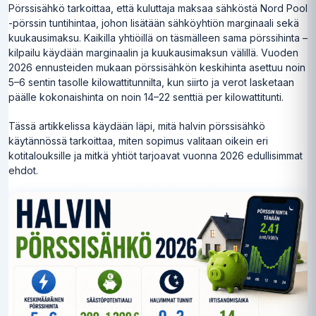
Pörssisähkö tarkoittaa, että kuluttaja maksaa sähköstä Nord Pool
-pörssin tuntihintaa, johon lisätään sähköyhtiön marginaali sekä
kuukausimaksu. Kaikilla yhtiöillä on täsmälleen sama pörssihinta –
kilpailu käydään marginaalin ja kuukausimaksun välillä. Vuoden
2026 ennusteiden mukaan pörssisähkön keskihinta asettuu noin
5–6 sentin tasolle kilowattitunnilta, kun siirto ja verot lasketaan
päälle kokonaishinta on noin 14–22 senttiä per kilowattitunti.
Tässä artikkelissa käydään läpi, mitä halvin pörssisähkö
käytännössä tarkoittaa, miten sopimus valitaan oikein eri
kotitalouksille ja mitkä yhtiöt tarjoavat vuonna 2026 edullisimmat
ehdot.