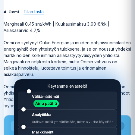
–
Tilaa tästä
4. Oomi
Marginaali 0,45 snt/kWh | Kuukausimaksu 3,90 €/kk |
Asiakasarvio 4,7/5
Oomi on syntynyt Oulun Energian ja muiden pohjoissuomalaisten
energiayhtiöiden yhteistyön tuloksena, ja se on noussut yhdeksi
markkinoiden korkeimman asiakastyytyväisyyden yhtiöistä.
Marginaali on neljikosta korkein, mutta Oomin vahvuus on
selkeä hinnoittelu, luotettava toimitus ja erinomainen
asiakaspalvelu.
Käytämme evästeitä
Oomi sopii kuluttajalle, joka haluaa halvimpaan pörssisähköön
yhdistettynä korkean palvelutason ja läpinäkyvät sopimusehdot.
Välttämättömät
Yhtiön 4,7 tähden asiakasarvio Sähköale.fi:ssä kertoo
Aina päällä
tyytyväisistä asiakkaista.
Analytiikka
Auttavat meitä ymmärtämään, miten sivustoa käytetään.
Sähköale.fi
⚡
Sisältää affiliate-linkkejä
Pörssisähkön hintavertailu
Markkinointi