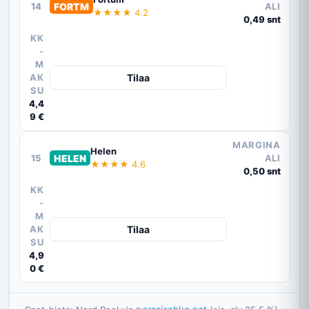
14
FORTM
ALI
★★★★ 4.2
0,49 snt
KK
-
M
AK
Tilaa
SU
4,4
9 €
MARGINA
Helen
15
HELEN
ALI
★★★★ 4.6
0,50 snt
KK
-
M
AK
Tilaa
SU
4,9
0 €