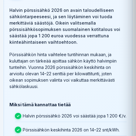
Halvin pörssisähkö 2026 on avain taloudelliseen
sähköntarpeeseesi, ja sen löytäminen voi tuoda
merkittäviä säästöjä. Oikein valitsemalla
pörssisähkösopimuksen suomalainen kotitalous voi
säästää jopa 1 200 euroa vuodessa verrattuna
kiinteähintaiseen vaihtoehtoon.
Pörssisähkön hinta vaihtelee tuntihinnan mukaan, ja
kuluttajan on tärkeää ajoittaa sähkön käyttö halvimpiin
tunteihin. Vuonna 2026 pörssisähkön keskihinta on
arvioitu olevan 14–22 senttiä per kilowattitunti, joten
oikean sopimuksen valinta voi vaikuttaa merkittävästi
sähkölaskuusi.
Miksi tämä kannattaa tietää
Halvin pörssisähkö 2026 voi säästää jopa 1 200 €/v.
Pörssisähkön keskihinta 2026 on 14–22 snt/kWh.