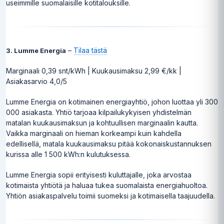
useimmille suomalaisille kotitalouksille.
–
Tilaa tästä
3. Lumme Energia
Marginaali 0,39 snt/kWh | Kuukausimaksu 2,99 €/kk |
Asiakasarvio 4,0/5
Lumme Energia on kotimainen energiayhtiö, johon luottaa yli 300
000 asiakasta. Yhtiö tarjoaa kilpailukykyisen yhdistelmän
matalan kuukausimaksun ja kohtuullisen marginaalin kautta.
Vaikka marginaali on hieman korkeampi kuin kahdella
edellisellä, matala kuukausimaksu pitää kokonaiskustannuksen
kurissa alle 1 500 kWh:n kulutuksessa.
Lumme Energia sopii erityisesti kuluttajalle, joka arvostaa
kotimaista yhtiötä ja haluaa tukea suomalaista energiahuoltoa.
Yhtiön asiakaspalvelu toimii suomeksi ja kotimaisella taajuudella.