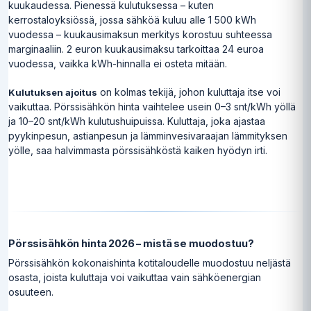
kuukaudessa. Pienessä kulutuksessa – kuten
kerrostaloyksiössä, jossa sähköä kuluu alle 1 500 kWh
vuodessa – kuukausimaksun merkitys korostuu suhteessa
marginaaliin. 2 euron kuukausimaksu tarkoittaa 24 euroa
vuodessa, vaikka kWh-hinnalla ei osteta mitään.
on kolmas tekijä, johon kuluttaja itse voi
Kulutuksen ajoitus
vaikuttaa. Pörssisähkön hinta vaihtelee usein 0–3 snt/kWh yöllä
ja 10–20 snt/kWh kulutushuipuissa. Kuluttaja, joka ajastaa
pyykinpesun, astianpesun ja lämminvesivaraajan lämmityksen
yölle, saa halvimmasta pörssisähköstä kaiken hyödyn irti.
Pörssisähkön hinta 2026 – mistä se muodostuu?
Pörssisähkön kokonaishinta kotitaloudelle muodostuu neljästä
osasta, joista kuluttaja voi vaikuttaa vain sähköenergian
osuuteen.