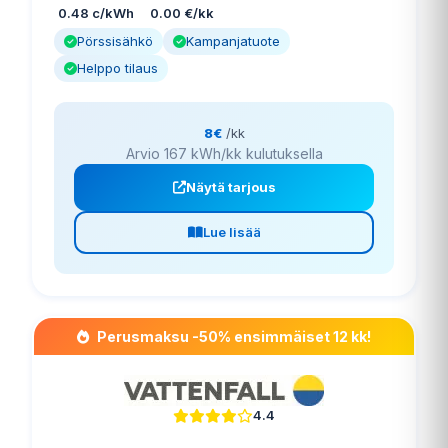
0.48 c/kWh
0.00 €/kk
Pörssisähkö
Kampanjatuote
Helppo tilaus
8€
/kk
Arvio 167 kWh/kk kulutuksella
Näytä tarjous
Lue lisää
Perusmaksu -50% ensimmäiset 12 kk!
4.4