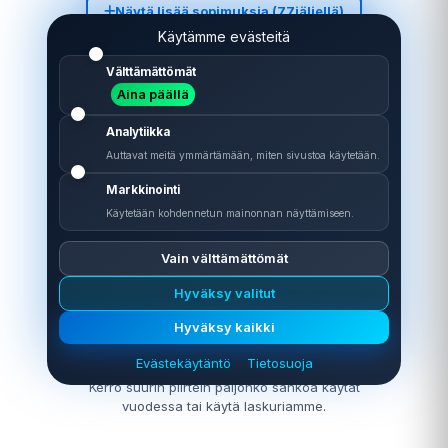
Näytä lisää sopimuksia (
77
jäljellä)
Käytämme evästeitä
Välttämättömät
Aina päällä
Analytiikka
Auttavat meitä ymmärtämään, miten sivustoa käytetään.
Markkinointi
Näin helppoa sähkön kilpailutus on!
Käytetään kohdennetun mainonnan näyttämiseen.
Vain välttämättömät
Hyväksy valitut
Hyväksy kaikki
1. Arvioi kulutuksesi
Evästekäytäntö
Tietosuoja
Kerro suurin piirtein paljonko sähköä käytät
vuodessa tai käytä laskuriamme.