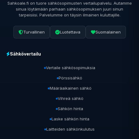
Sahkoale.fi on tuore sähkösopimusten vertailupalvelu. Autamme
sinua löytämään parhaan sähkösopimuksen juuri sinun
tarpeisiisi. Palvelumme on täysin ilmainen kuluttajille.
Turvallinen
Luotettava
Suomalainen
Sähkövertailu
Vertaile sähkösopimuksia
Pörssisähkö
Määräaikainen sähkö
Vihreä sähkö
Sähkön hinta
Laske sähkön hinta
Laitteiden sähkönkulutus