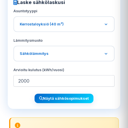
Laske sähkölaskusi
Asuntotyyppi
Kerrostaloyksiö (40 m²)
Lämmitysmuoto
Sähkölämmitys
Arvioitu kulutus (kWh/vuosi)
Näytä sähkösopimukset