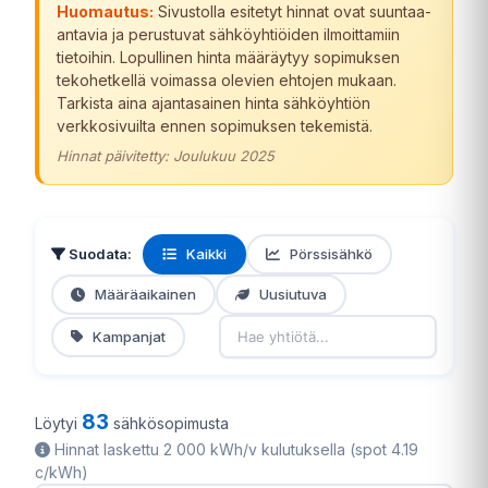
Huomautus:
Sivustolla esitetyt hinnat ovat suuntaa-
antavia ja perustuvat sähköyhtiöiden ilmoittamiin
tietoihin. Lopullinen hinta määräytyy sopimuksen
tekohetkellä voimassa olevien ehtojen mukaan.
Tarkista aina ajantasainen hinta sähköyhtiön
verkkosivuilta ennen sopimuksen tekemistä.
Hinnat päivitetty: Joulukuu 2025
Suodata:
Kaikki
Pörssisähkö
Määräaikainen
Uusiutuva
Kampanjat
83
Löytyi
sähkösopimusta
Hinnat laskettu 2 000 kWh/v kulutuksella (spot 4.19
c/kWh)