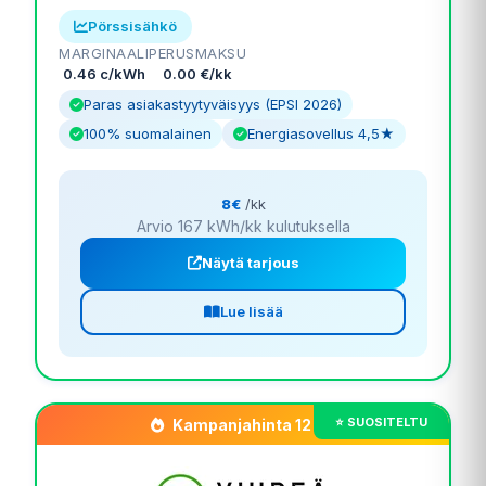
Pörssisähkö
MARGINAALI
PERUSMAKSU
0.46 c/kWh
0.00 €/kk
Paras asiakastyytyväisyys (EPSI 2026)
100% suomalainen
Energiasovellus 4,5★
8€
/kk
Arvio 167 kWh/kk kulutuksella
Näytä tarjous
Lue lisää
Kampanjahinta 12 kk!