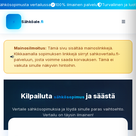
ähkösopimusta vertailussa
100% ilmainen palvelu
Turvallinen ja luo
⚡
Sähköale
.fi
Mainosilmoitus:
Tämä sivu sisältää mainoslinkkejä.
Klikkaamalla sopimuksen linkkejä siirryt sahkovertailu.fi-
📢
palveluun, josta voimme saada korvauksen. Tämä ei
vaikuta sinulle näkyviin hintoihin.
⚡
Kilpailuta
ja säästä
sähkösopimus
Vertaile sähkösopimuksia ja löydä sinulle paras vaihtoehto.
Vertailu on täysin ilmainen!