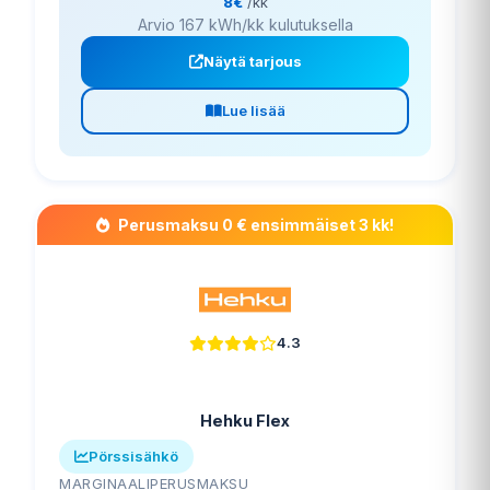
8€
/kk
Arvio 167 kWh/kk kulutuksella
Näytä tarjous
Lue lisää
Perusmaksu 0 € ensimmäiset 3 kk!
4.3
Hehku Flex
Pörssisähkö
MARGINAALI
PERUSMAKSU