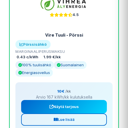
4.5
Vire Tuuli - Pörssi
Pörssisähkö
MARGINAALI
PERUSMAKSU
0.43 c/kWh
1.99 €/kk
100% tuulisähkö
Suomalainen
Energiasovellus
10€
/kk
Arvio 167 kWh/kk kulutuksella
Näytä tarjous
Lue lisää