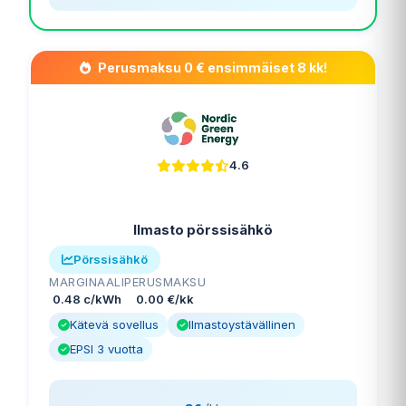
Perusmaksu 0 € ensimmäiset 8 kk!
4.6
Ilmasto pörssisähkö
Pörssisähkö
MARGINAALI
PERUSMAKSU
0.48 c/kWh
0.00 €/kk
Kätevä sovellus
Ilmastoystävällinen
EPSI 3 vuotta