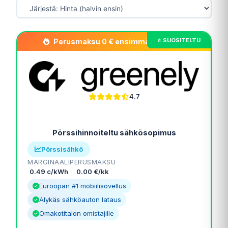
Perusmaksu 0 € ensimmäiset 12 kk!
4.7
Pörssihinnoiteltu sähkösopimus
Pörssisähkö
MARGINAALI
PERUSMAKSU
0.49 c/kWh
0.00 €/kk
Euroopan #1 mobiilisovellus
Älykäs sähköauton lataus
Omakotitalon omistajille