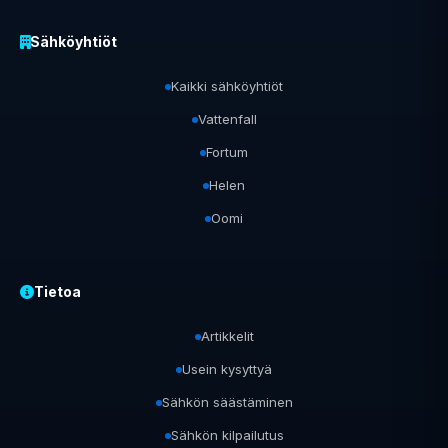
Sähköyhtiöt
Kaikki sähköyhtiöt
Vattenfall
Fortum
Helen
Oomi
Tietoa
Artikkelit
Usein kysyttyä
Sähkön säästäminen
Sähkön kilpailutus