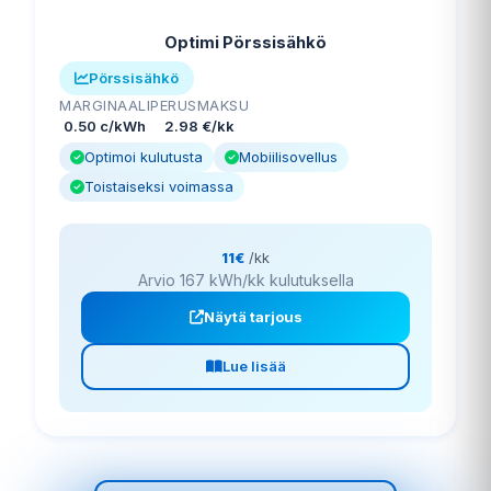
Optimi Pörssisähkö
Pörssisähkö
MARGINAALI
PERUSMAKSU
0.50 c/kWh
2.98 €/kk
Optimoi kulutusta
Mobiilisovellus
Toistaiseksi voimassa
11€
/kk
Arvio 167 kWh/kk kulutuksella
Näytä tarjous
Lue lisää