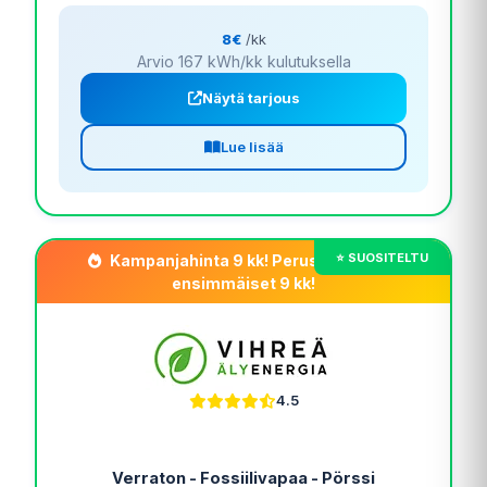
8€
/kk
Arvio 167 kWh/kk kulutuksella
Näytä tarjous
Lue lisää
Kampanjahinta 9 kk! Perusmaksu 0 €
ensimmäiset 9 kk!
4.5
Verraton - Fossiilivapaa - Pörssi