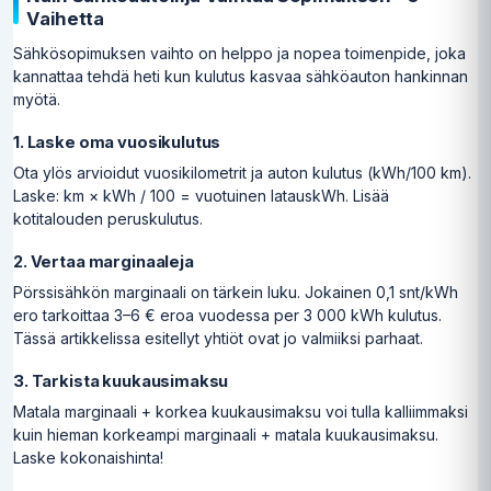
Vaihetta
Sähkösopimuksen vaihto on helppo ja nopea toimenpide, joka
kannattaa tehdä heti kun kulutus kasvaa sähköauton hankinnan
myötä.
1. Laske oma vuosikulutus
Ota ylös arvioidut vuosikilometrit ja auton kulutus (kWh/100 km).
Laske: km × kWh / 100 = vuotuinen latauskWh. Lisää
kotitalouden peruskulutus.
2. Vertaa marginaaleja
Pörssisähkön marginaali on tärkein luku. Jokainen 0,1 snt/kWh
ero tarkoittaa 3–6 € eroa vuodessa per 3 000 kWh kulutus.
Tässä artikkelissa esitellyt yhtiöt ovat jo valmiiksi parhaat.
3. Tarkista kuukausimaksu
Matala marginaali + korkea kuukausimaksu voi tulla kalliimmaksi
kuin hieman korkeampi marginaali + matala kuukausimaksu.
Laske kokonaishinta!