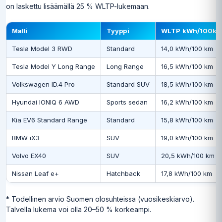
on laskettu lisäämällä 25 % WLTP-lukemaan.
Malli
Tyyppi
WLTP kWh/100k
Tesla Model 3 RWD
Standard
14,0 kWh/100 km
Tesla Model Y Long Range
Long Range
16,5 kWh/100 km
Volkswagen ID.4 Pro
Standard SUV
18,5 kWh/100 km
Hyundai IONIQ 6 AWD
Sports sedan
16,2 kWh/100 km
Kia EV6 Standard Range
Standard
15,8 kWh/100 km
BMW iX3
SUV
19,0 kWh/100 km
Volvo EX40
SUV
20,5 kWh/100 km
Nissan Leaf e+
Hatchback
17,8 kWh/100 km
* Todellinen arvio Suomen olosuhteissa (vuosikeskiarvo).
Talvella lukema voi olla 20–50 % korkeampi.