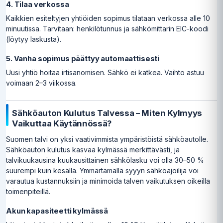
4. Tilaa verkossa
Kaikkien esiteltyjen yhtiöiden sopimus tilataan verkossa alle 10
minuutissa. Tarvitaan: henkilötunnus ja sähkömittarin EIC-koodi
(löytyy laskusta).
5. Vanha sopimus päättyy automaattisesti
Uusi yhtiö hoitaa irtisanomisen. Sähkö ei katkea. Vaihto astuu
voimaan 2–3 viikossa.
Sähköauton Kulutus Talvessa – Miten Kylmyys
Vaikuttaa Käytännössä?
Suomen talvi on yksi vaativimmista ympäristöistä sähköautolle.
Sähköauton kulutus kasvaa kylmässä merkittävästi, ja
talvikuukausina kuukausittainen sähkölasku voi olla 30–50 %
suurempi kuin kesällä. Ymmärtämällä syyyn sähköajoilija voi
varautua kustannuksiin ja minimoida talven vaikutuksen oikeilla
toimenpiteillä.
Akun kapasiteetti kylmässä