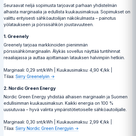
Seuraavat neljä sopimusta tarjoavat parhaan yhdistelmän
alhaista marginaalia ja edullista kuukausimaksua. Sopimukset on
valittu erityisesti sähköautoilijan näkökulmasta – painotus
yölataukseen ja pörssisähkön joustavuuteen.
1. Greenely
Greenely tarjoaa markkinoiden pienimmän
pörssisähkömarginaalin. Älykäs sovellus näyttää tuntihinnat
reaaliajassa ja auttaa ajoittamaan latauksen halvimpiin hetkiin.
Marginaali: 0,29 snt/kWh | Kuukausimaksu: 4,90 €/kk |
Tilaa:
Siirry Greenelyiin →
2. Nordic Green Energy
Nordic Green Energy yhdistää alhaisen marginaalin ja Suomen
edullisimman kuukausimaksun. Kaikki energia on 100 %
uusiutuvaa – hyvä valinta ympäristötietoiselle sähköautoilijalle.
Marginaali: 0,30 snt/kWh | Kuukausimaksu: 2,99 €/kk |
Tilaa:
Siirry Nordic Green Energyiin →