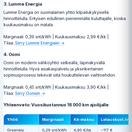
3. Lumme Energia
Lumme Energia on suomalainen yhtiö kilpailukykyisellä
hinnoittelulla. Erityisen edullinen pienemmälle kuluttajalle, koska
kuukausimaksu on matala.
Marginaali: 0,39 snt/kWh | Kuukausimaksu: 2,99 €/kk |
Tilaa:
Siirry Lumme Energiaiin →
4. Oomi
Oomi on moderni sähköyhtiö selkeällä, läpinäkyvällä
hinnoittelulla. Hyvä asiakaspalvelu ja yksinkertainen
sopimusprosessi tekevät siitä houkuttelevan vaihtoehdon.
Marginaali: 0,45 snt/kWh | Kuukausimaksu: 3,90 €/kk |
Tilaa:
Siirry Oomiiin →
Yhteenveto: Vuosikustannus 18 000 km ajoilijalle
Yhtiö
Marginaali
Kk-maksu
Latauskust./v*
Greenely
0,29 snt/kWh
4,90 €/kk
~117 €