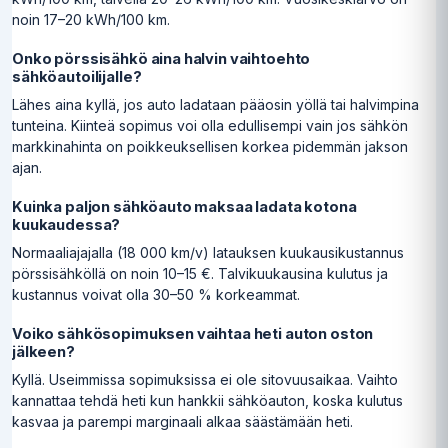
noin 17–20 kWh/100 km.
Onko pörssisähkö aina halvin vaihtoehto
sähköautoilijalle?
Lähes aina kyllä, jos auto ladataan pääosin yöllä tai halvimpina
tunteina. Kiinteä sopimus voi olla edullisempi vain jos sähkön
markkinahinta on poikkeuksellisen korkea pidemmän jakson
ajan.
Kuinka paljon sähköauto maksaa ladata kotona
kuukaudessa?
Normaaliajajalla (18 000 km/v) latauksen kuukausikustannus
pörssisähköllä on noin 10–15 €. Talvikuukausina kulutus ja
kustannus voivat olla 30–50 % korkeammat.
Voiko sähkösopimuksen vaihtaa heti auton oston
jälkeen?
Kyllä. Useimmissa sopimuksissa ei ole sitovuusaikaa. Vaihto
kannattaa tehdä heti kun hankkii sähköauton, koska kulutus
kasvaa ja parempi marginaali alkaa säästämään heti.