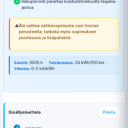
Rekuperointi parantaa kulutustehokkuutta taajama-
ajossa.
⚠️
Älä valitse sähkösopimusta vain hinnan
perusteella; tarkista myös sopimuksen
joustavuus ja lisäpalvelut.
350€/v ·
24 kWh/100 km ·
Säästö:
Talvikulutus:
0–3 snt/kWh
Yöhinta:
Sisällysluettelo
Piilota