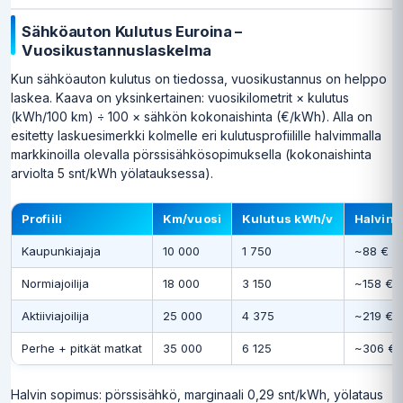
Sähköauton Kulutus Euroina –
Vuosikustannuslaskelma
Kun sähköauton kulutus on tiedossa, vuosikustannus on helppo
laskea. Kaava on yksinkertainen: vuosikilometrit × kulutus
(kWh/100 km) ÷ 100 × sähkön kokonaishinta (€/kWh). Alla on
esitetty laskuesimerkki kolmelle eri kulutusprofiilille halvimmalla
markkinoilla olevalla pörssisähkösopimuksella (kokonaishinta
arviolta 5 snt/kWh yölatauksessa).
Profiili
Km/vuosi
Kulutus kWh/v
Halvin 
Kaupunkiajaja
10 000
1 750
~88 €
Normiajoilija
18 000
3 150
~158 €
Aktiiviajoilija
25 000
4 375
~219 €
Perhe + pitkät matkat
35 000
6 125
~306 €
Halvin sopimus: pörssisähkö, marginaali 0,29 snt/kWh, yölataus