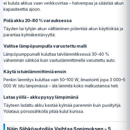
ei kuluta akkua vaan verkkovirtaa – halvempaa ja säästää akun
kapasiteettia ajoon.
Pidä akku 20–80 % varauksessa
Täyden tai tyhjän akun välttäminen pidentää akun käyttöikää ja
parantaa kylmäkestävyyttä.
Valitse lämpöpumpulla varustettu malli
Lämpöpumppumalli kuluttaa talvilämmitiksessä 30–40 %
vähemmän sähköä kuin vastuslämmittimellä varustettu auto.
Käytä istuinlämmittimiä ensin
Penkin lämmitys kuluttaa vain 50–100 W, ilmastointi jopa 3 000–5
000 W. Istu lämpimässä – älä lämmitä koko matkustamoa heti.
Lataa yöllä – akku pysyy lämpimänä
Täyteen ladattu akku kestää kylmää paremmin kuin puolityhjä.
Yölataus pörssisähköllä pitää kulut kurissa.
Näin Sähköautoilija Vaihtaa Sopimuksen – 5