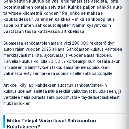
Sähköauton kulutus on yksi ensimmäisistä asioista, joita
potentiaalinen ostaja selvittää. Kuinka paljon sähköä auto
tarvitsee kilometriä kohden? Paljonko se maksaa
kuukaudessa? Ja ennen kaikkea – mikä sähkösopimus
sopii parhaiten sähköautoilijalle? Näihin kysymyksiin
vastataan tässä kattavassa artikkelissa.
Suomessa sähköautojen määrä ylitti 200 000 rekisteröidyn
auton rajan vuoden 2025 aikana. Sähköauton kulutus vaihtelee
merkittävästi mallista, ajotavasta ja vuodenajasta riippuen.
Talvella kulutus voi olla 30–50 % korkeampi kuin kesällä akun
lämmiteen ja lämmityksen takia. Tämä tekee sopimuksen
valinnasta erityisen tärkeää suomalaiselle sähköautoilijalle.
Artikkeli käy läpi kahdeksan suositun sähköautomerkin
kulutuslukemat, selittää mitkä tekijät vaikuttavat kulutukseen, ja
vertailee neljä parasta sähkösopimusta – täydelliset laskelmat
mukaan lukien.
Mitkä Tekijät Vaikuttavat Sähköauton
Kulutukseen?