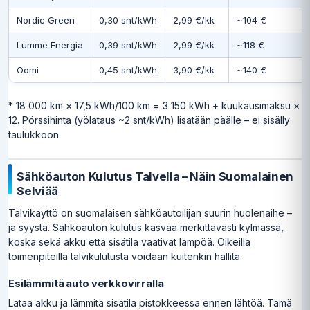
Nordic Green
0,30 snt/kWh
2,99 €/kk
~104 €
Lumme Energia
0,39 snt/kWh
2,99 €/kk
~118 €
Oomi
0,45 snt/kWh
3,90 €/kk
~140 €
* 18 000 km × 17,5 kWh/100 km = 3 150 kWh + kuukausimaksu ×
12. Pörssihinta (yölataus ~2 snt/kWh) lisätään päälle – ei sisälly
taulukkoon.
Sähköauton Kulutus Talvella – Näin Suomalainen
Selviää
Talvikäyttö on suomalaisen sähköautoilijan suurin huolenaihe –
ja syystä. Sähköauton kulutus kasvaa merkittävästi kylmässä,
koska sekä akku että sisätila vaativat lämpöä. Oikeilla
toimenpiteillä talvikulutusta voidaan kuitenkin hallita.
Esilämmitä auto verkkovirralla
Lataa akku ja lämmitä sisätila pistokkeessa ennen lähtöä. Tämä