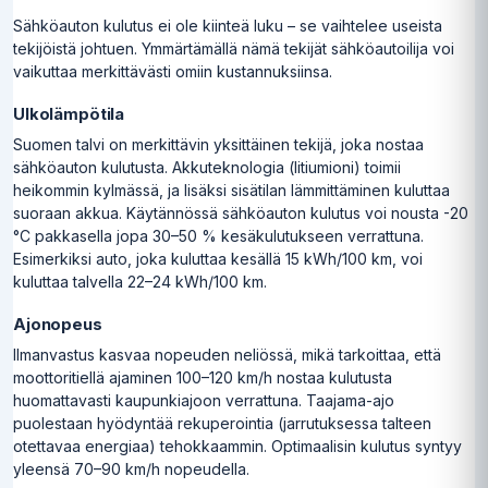
Sähköauton kulutus ei ole kiinteä luku – se vaihtelee useista
tekijöistä johtuen. Ymmärtämällä nämä tekijät sähköautoilija voi
vaikuttaa merkittävästi omiin kustannuksiinsa.
Ulkolämpötila
Suomen talvi on merkittävin yksittäinen tekijä, joka nostaa
sähköauton kulutusta. Akkuteknologia (litiumioni) toimii
heikommin kylmässä, ja lisäksi sisätilan lämmittäminen kuluttaa
suoraan akkua. Käytännössä sähköauton kulutus voi nousta -20
°C pakkasella jopa 30–50 % kesäkulutukseen verrattuna.
Esimerkiksi auto, joka kuluttaa kesällä 15 kWh/100 km, voi
kuluttaa talvella 22–24 kWh/100 km.
Ajonopeus
Ilmanvastus kasvaa nopeuden neliössä, mikä tarkoittaa, että
moottoritiellä ajaminen 100–120 km/h nostaa kulutusta
huomattavasti kaupunkiajoon verrattuna. Taajama-ajo
puolestaan hyödyntää rekuperointia (jarrutuksessa talteen
otettavaa energiaa) tehokkaammin. Optimaalisin kulutus syntyy
yleensä 70–90 km/h nopeudella.