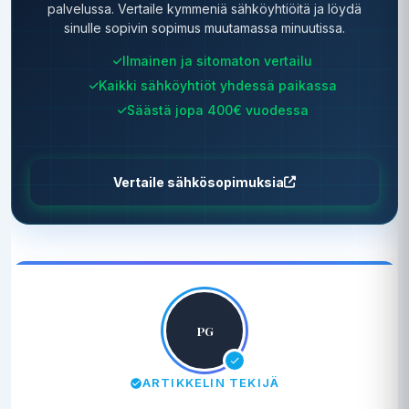
palvelussa. Vertaile kymmeniä sähköyhtiöitä ja löydä
sinulle sopivin sopimus muutamassa minuutissa.
Ilmainen ja sitomaton vertailu
Kaikki sähköyhtiöt yhdessä paikassa
Säästä jopa 400€ vuodessa
Vertaile sähkösopimuksia
PG
ARTIKKELIN TEKIJÄ