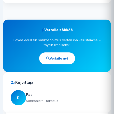
Vertaile sähköä
Löydä edullisin sähkösopimus vertailupalvelustamme –
täysin ilmaiseksi!
Vertaile nyt
Kirjoittaja
Pasi
P
Sahkoale.fi -toimitus