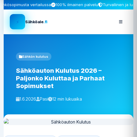
ähkösopimusta vertailussa
100% ilmainen palvelu
Turvallinen ja luo
⚡
Sähköale
.fi
Sähkön kulutus
Sähköauton Kulutus 2026 –
Paljonko Kuluttaa ja Parhaat
Sopimukset
1.6.2026
Pasi
12 min lukuaika