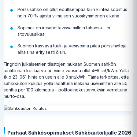
Pörssisähkö on ollut edullisempaa kuin kiinteä sopimus
noin 70 % ajasta viimeisen vuosikymmenen aikana.
Sopimus on irtisanottavissa milloin tahansa – ei
sitovuusaikaa.
Suomen kasvava tuuli- ja vesivoima pitää pörssihintoja
alhaisina erityisesti öisin.
Fingridin julkaisemien tilastojen mukaan Suomen sähkön
tuntihinnan keskiarvo on viime vuosina ollut 4–6 snt/kWh. Yöllä
(klo 23–06) hinta on usein alle 3 snt/kWh. Tämä tarkoittaa, että
sähköauton kulutus yöllä ladattuna maksaa useimmiten alle 50
senttiä per 100 kilometriä – polttoainekustannuksiin verrattuna
murto-osa.
Parhaat Sähkösopimukset Sähköautoilijalle 2026