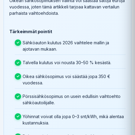
Oikean sähkösopimuksen valinta voi säästää satoja euroja
vuodessa, joten tämä artikkeli tarjoaa kattavan vertailun
parhaista vaihtoehdoista.
Tärkeimmät pointit
Sähköauton kulutus 2026 vaihtelee mallin ja
ajotavan mukaan.
Talvella kulutus voi nousta 30–50 % kesästä.
Oikea sähkösopimus voi säästää jopa 350 €
vuodessa.
Pörssisähkösopimus on usein edullisin vaihtoehto
sähköautoilijalle.
Yöhinnat voivat olla jopa 0–3 snt/kWh, mikä alentaa
kustannuksia.