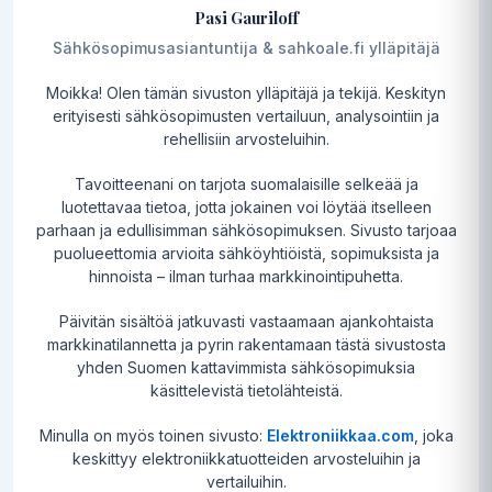
Pasi Gauriloff
Sähkösopimusasiantuntija & sahkoale.fi ylläpitäjä
Moikka! Olen tämän sivuston ylläpitäjä ja tekijä. Keskityn
erityisesti sähkösopimusten vertailuun, analysointiin ja
rehellisiin arvosteluihin.
Tavoitteenani on tarjota suomalaisille selkeää ja
luotettavaa tietoa, jotta jokainen voi löytää itselleen
parhaan ja edullisimman sähkösopimuksen. Sivusto tarjoaa
puolueettomia arvioita sähköyhtiöistä, sopimuksista ja
hinnoista – ilman turhaa markkinointipuhetta.
Päivitän sisältöä jatkuvasti vastaamaan ajankohtaista
markkinatilannetta ja pyrin rakentamaan tästä sivustosta
yhden Suomen kattavimmista sähkösopimuksia
käsittelevistä tietolähteistä.
Minulla on myös toinen sivusto:
Elektroniikkaa.com
, joka
keskittyy elektroniikkatuotteiden arvosteluihin ja
vertailuihin.