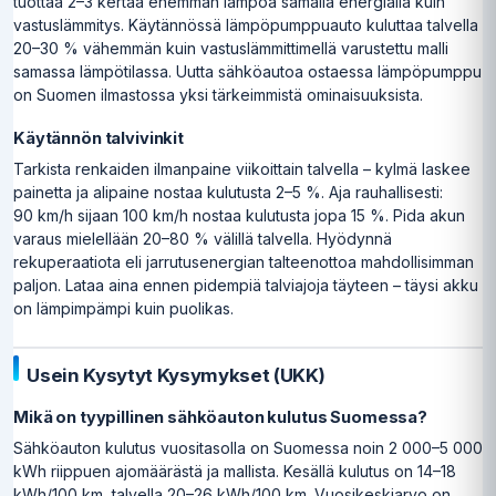
tuottaa 2–3 kertaa enemmän lämpöä samalla energialla kuin
vastuslämmitys. Käytännössä lämpöpumppuauto kuluttaa talvella
20–30 % vähemmän kuin vastuslämmittimellä varustettu malli
samassa lämpötilassa. Uutta sähköautoa ostaessa lämpöpumppu
on Suomen ilmastossa yksi tärkeimmistä ominaisuuksista.
Käytännön talvivinkit
Tarkista renkaiden ilmanpaine viikoittain talvella – kylmä laskee
painetta ja alipaine nostaa kulutusta 2–5 %. Aja rauhallisesti:
90 km/h sijaan 100 km/h nostaa kulutusta jopa 15 %. Pida akun
varaus mielellään 20–80 % välillä talvella. Hyödynnä
rekuperaatiota eli jarrutusenergian talteenottoa mahdollisimman
paljon. Lataa aina ennen pidempiä talviajoja täyteen – täysi akku
on lämpimpämpi kuin puolikas.
Usein Kysytyt Kysymykset (UKK)
Mikä on tyypillinen sähköauton kulutus Suomessa?
Sähköauton kulutus vuositasolla on Suomessa noin 2 000–5 000
kWh riippuen ajomäärästä ja mallista. Kesällä kulutus on 14–18
kWh/100 km, talvella 20–26 kWh/100 km. Vuosikeskiarvo on