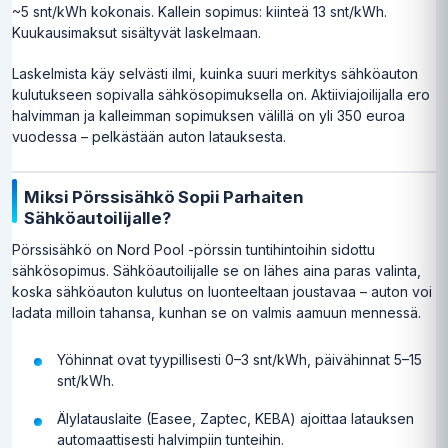
~5 snt/kWh kokonais. Kallein sopimus: kiinteä 13 snt/kWh.
Kuukausimaksut sisältyvät laskelmaan.
Laskelmista käy selvästi ilmi, kuinka suuri merkitys sähköauton
kulutukseen sopivalla sähkösopimuksella on. Aktiiviajoilijalla ero
halvimman ja kalleimman sopimuksen välillä on yli 350 euroa
vuodessa – pelkästään auton latauksesta.
Miksi Pörssisähkö Sopii Parhaiten
Sähköautoilijalle?
Pörssisähkö on Nord Pool -pörssin tuntihintoihin sidottu
sähkösopimus. Sähköautoilijalle se on lähes aina paras valinta,
koska sähköauton kulutus on luonteeltaan joustavaa – auton voi
ladata milloin tahansa, kunhan se on valmis aamuun mennessä.
Yöhinnat ovat tyypillisesti 0–3 snt/kWh, päivähinnat 5–15
snt/kWh.
Älylatauslaite (Easee, Zaptec, KEBA) ajoittaa latauksen
automaattisesti halvimpiin tunteihin.