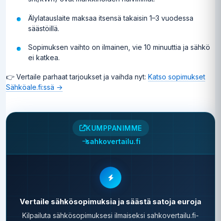
Älylatauslaite maksaa itsensä takaisin 1–3 vuodessa
säästöillä.
Sopimuksen vaihto on ilmainen, vie 10 minuuttia ja sähkö
ei katkea.
👉 Vertaile parhaat tarjoukset ja vaihda nyt:
Katso sopimukset
Sähköale.fi:ssä →
KUMPPANIMME
sahkovertailu.fi
Vertaile sähkösopimuksia ja säästä satoja euroja
Kilpailuta sähkösopimuksesi ilmaiseksi sahkovertailu.fi-