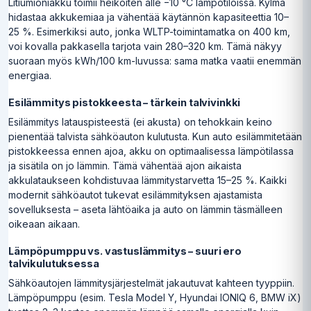
Litiumioniakku toimii heikoiten alle −10 °C lämpötiloissa. Kylmä
hidastaa akkukemiaa ja vähentää käytännön kapasiteettia 10–
25 %. Esimerkiksi auto, jonka WLTP-toimintamatka on 400 km,
voi kovalla pakkasella tarjota vain 280–320 km. Tämä näkyy
suoraan myös kWh/100 km-luvussa: sama matka vaatii enemmän
energiaa.
Esilämmitys pistokkeesta – tärkein talvivinkki
Esilämmitys latauspisteestä (ei akusta) on tehokkain keino
pienentää talvista sähköauton kulutusta. Kun auto esilämmitetään
pistokkeessa ennen ajoa, akku on optimaalisessa lämpötilassa
ja sisätila on jo lämmin. Tämä vähentää ajon aikaista
akkulataukseen kohdistuvaa lämmitystarvetta 15–25 %. Kaikki
modernit sähköautot tukevat esilämmityksen ajastamista
sovelluksesta – aseta lähtöaika ja auto on lämmin täsmälleen
oikeaan aikaan.
Lämpöpumppu vs. vastuslämmitys – suuri ero
talvikulutuksessa
Sähköautojen lämmitysjärjestelmät jakautuvat kahteen tyyppiin.
Lämpöpumppu (esim. Tesla Model Y, Hyundai IONIQ 6, BMW iX)