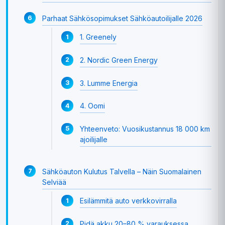
Parhaat Sähkösopimukset Sähköautoilijalle 2026
1. Greenely
2. Nordic Green Energy
3. Lumme Energia
4. Oomi
Yhteenveto: Vuosikustannus 18 000 km
ajoilijalle
Sähköauton Kulutus Talvella – Näin Suomalainen
Selviää
Esilämmitä auto verkkovirralla
Pidä akku 20–80 % varauksessa