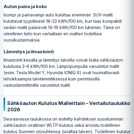
Auton paino ja koko
Isompi ja painavampi auto kuluttaa enemmän. SUV-mallit
kuluttavat tyypillisesti 18–22 kWh/100 km, kun taas kompaktit
sedan-mallit pääsevät 14–16 kWh/100 km lukemiin. Tämä on
oleellinen tieto kun vertaillaan eri mallien todellisia
vuosikustannuksia.
Lämmitys ja ilmastointi
Ilmastointi kesällä ja lämmitys talvella voivat lisätä sähköauton
kulutusta 2–6 kWh/100 km. Lämpöpumpulla varustetut mallit
(esim. Tesla Model Y, Hyundai IONIQ 6) ovat huomattavasti
tehokkaampia talvilämmitiksessä kuin perinteisillä
vastuslämmittimillä varustetut mallit.
Sähköauton Kulutus Malleittain – Vertailutaulukko
2026
Seuraavassa taulukossa on esitetty kahdeksan suosituimman
sähköauton virallinen WLTP-kulutus sekä arvioitu todellinen
kulutus Suomen olosuhteissa (sisältää talven). Todellinen kulutus