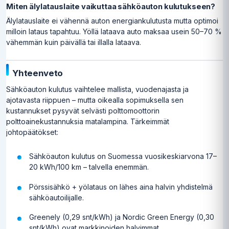
Miten älylatauslaite vaikuttaa sähköauton kulutukseen?
Älylatauslaite ei vähennä auton energiankulutusta mutta optimoi
milloin lataus tapahtuu. Yöllä lataava auto maksaa usein 50–70 %
vähemmän kuin päivällä tai illalla lataava.
Yhteenveto
Sähköauton kulutus vaihtelee mallista, vuodenajasta ja
ajotavasta riippuen – mutta oikealla sopimuksella sen
kustannukset pysyvät selvästi polttomoottorin
polttoainekustannuksia matalampina. Tärkeimmät
johtopäätökset:
Sähköauton kulutus on Suomessa vuosikeskiarvona 17–
20 kWh/100 km – talvella enemmän.
Pörssisähkö + yölataus on lähes aina halvin yhdistelmä
sähköautoilijalle.
Greenely (0,29 snt/kWh) ja Nordic Green Energy (0,30
snt/kWh) ovat markkinoiden halvimmat.