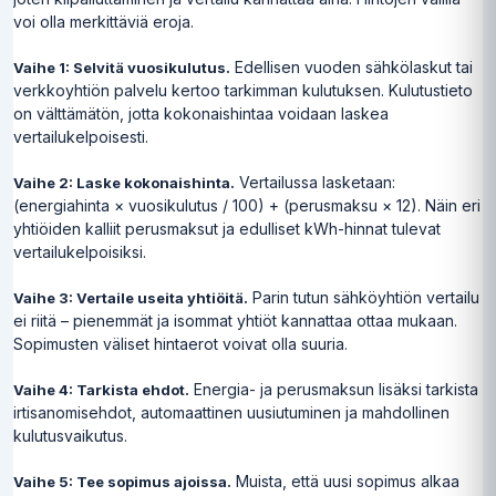
voi olla merkittäviä eroja.
Edellisen vuoden sähkölaskut tai
Vaihe 1: Selvitä vuosikulutus.
verkkoyhtiön palvelu kertoo tarkimman kulutuksen. Kulutustieto
on välttämätön, jotta kokonaishintaa voidaan laskea
vertailukelpoisesti.
Vertailussa lasketaan:
Vaihe 2: Laske kokonaishinta.
(energiahinta × vuosikulutus / 100) + (perusmaksu × 12). Näin eri
yhtiöiden kalliit perusmaksut ja edulliset kWh-hinnat tulevat
vertailukelpoisiksi.
Parin tutun sähköyhtiön vertailu
Vaihe 3: Vertaile useita yhtiöitä.
ei riitä – pienemmät ja isommat yhtiöt kannattaa ottaa mukaan.
Sopimusten väliset hintaerot voivat olla suuria.
Energia- ja perusmaksun lisäksi tarkista
Vaihe 4: Tarkista ehdot.
irtisanomisehdot, automaattinen uusiutuminen ja mahdollinen
kulutusvaikutus.
Muista, että uusi sopimus alkaa
Vaihe 5: Tee sopimus ajoissa.