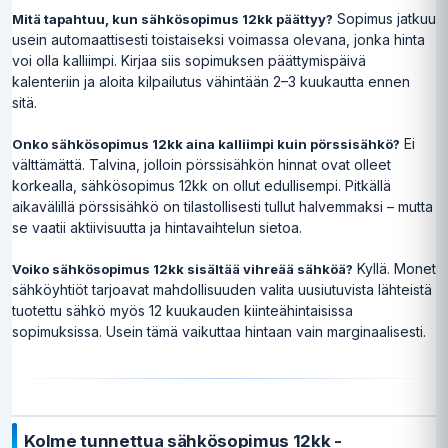
Sopimus jatkuu
Mitä tapahtuu, kun sähkösopimus 12kk päättyy?
usein automaattisesti toistaiseksi voimassa olevana, jonka hinta
voi olla kalliimpi. Kirjaa siis sopimuksen päättymispäivä
kalenteriin ja aloita kilpailutus vähintään 2–3 kuukautta ennen
sitä.
Ei
Onko sähkösopimus 12kk aina kalliimpi kuin pörssisähkö?
välttämättä. Talvina, jolloin pörssisähkön hinnat ovat olleet
korkealla, sähkösopimus 12kk on ollut edullisempi. Pitkällä
aikavälillä pörssisähkö on tilastollisesti tullut halvemmaksi – mutta
se vaatii aktiivisuutta ja hintavaihtelun sietoa.
Kyllä. Monet
Voiko sähkösopimus 12kk sisältää vihreää sähköä?
sähköyhtiöt tarjoavat mahdollisuuden valita uusiutuvista lähteistä
tuotettu sähkö myös 12 kuukauden kiinteähintaisissa
sopimuksissa. Usein tämä vaikuttaa hintaan vain marginaalisesti.
Kolme tunnettua sähkösopimus 12kk -