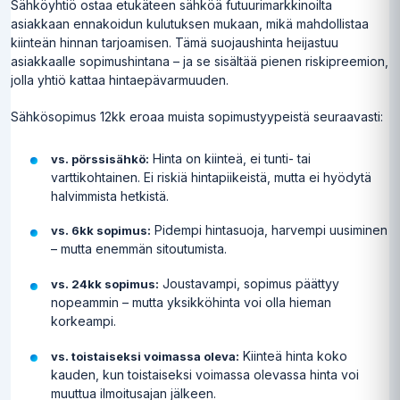
Sähköyhtiö ostaa etukäteen sähköä futuurimarkkinoilta
asiakkaan ennakoidun kulutuksen mukaan, mikä mahdollistaa
kiinteän hinnan tarjoamisen. Tämä suojaushinta heijastuu
asiakkaalle sopimushintana – ja se sisältää pienen riskipreemion,
jolla yhtiö kattaa hintaepävarmuuden.
Sähkösopimus 12kk eroaa muista sopimustyypeistä seuraavasti:
Hinta on kiinteä, ei tunti- tai
vs. pörssisähkö:
varttikohtainen. Ei riskiä hintapiikeistä, mutta ei hyödytä
halvimmista hetkistä.
Pidempi hintasuoja, harvempi uusiminen
vs. 6kk sopimus:
– mutta enemmän sitoutumista.
Joustavampi, sopimus päättyy
vs. 24kk sopimus:
nopeammin – mutta yksikköhinta voi olla hieman
korkeampi.
Kiinteä hinta koko
vs. toistaiseksi voimassa oleva:
kauden, kun toistaiseksi voimassa olevassa hinta voi
muuttua ilmoitusajan jälkeen.