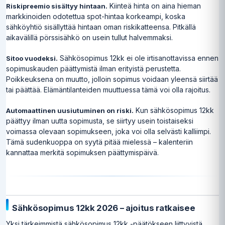
Kiinteä hinta on aina hieman
Riskipreemio sisältyy hintaan.
markkinoiden odotettua spot-hintaa korkeampi, koska
sähköyhtiö sisällyttää hintaan oman riskikatteensa. Pitkällä
aikavälillä pörssisähkö on usein tullut halvemmaksi.
Sähkösopimus 12kk ei ole irtisanottavissa ennen
Sitoo vuodeksi.
sopimuskauden päättymistä ilman erityistä perustetta.
Poikkeuksena on muutto, jolloin sopimus voidaan yleensä siirtää
tai päättää. Elämäntilanteiden muuttuessa tämä voi olla rajoitus.
Kun sähkösopimus 12kk
Automaattinen uusiutuminen on riski.
päättyy ilman uutta sopimusta, se siirtyy usein toistaiseksi
voimassa olevaan sopimukseen, joka voi olla selvästi kalliimpi.
Tämä sudenkuoppa on syytä pitää mielessä – kalenteriin
kannattaa merkitä sopimuksen päättymispäivä.
Sähkösopimus 12kk 2026 – ajoitus ratkaisee
Yksi tärkeimmistä sähkösopimus 12kk -päätökseen liittyvistä