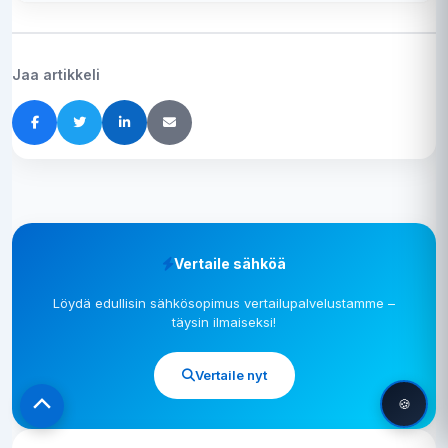
Jaa artikkeli
Vertaile sähköä
Löydä edullisin sähkösopimus vertailupalvelustamme –
täysin ilmaiseksi!
Vertaile nyt
🍪
Scroll
to