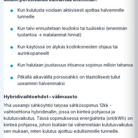
Kun kulutusta voidaan aktiivisesti ajoittaa halvemmille
tunneille
Kun talvi ennustetaan leudoksi tai tuuliseksi (enemmän
tuotantoa → matalammat hinnat)
Kun käytössä on älykäs kodinkoneiden ohjaus tai
aurinkopaneelit
Kun halutaan joustavuus irtisanoa sopimus milloin tahansa
Pitkällä aikavälillä pörssisähkö on tilastollisesti tullut
useammin halvemmaksi
Hybridivaihtoehdot – välimaasto
Yhä useampi sähköyhtiö tarjoaa sähkösopimus 12kk -
vaihtoehtona hybridimallin, jossa on kiinteä pohjaosa ja
kulutusvaikutus. Tässä sopimuksessa energiahinta (snt/kWh) on
kiinteä pohjaosa, johon lisätään tai vähennetään kulutusvaikutus
sen mukaan, miten kulutus ajoittuu edullisimmille tunneille.