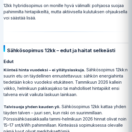
12kk hybridisopimus on monille hyvä välimalli: pohjaosa suojaa
pahimmilta hintapiikeiltä, mutta aktiivisella kulutuksen ohjauksella
voi säästää lisää.
Sähkösopimus 12kk – edut ja haitat selkeästi
Edut
Sähkösopimus 12kk:n
Kiinteä hinta vuodeksi – ei yllätyslaskuja.
suurin etu on täydellinen ennustettavuus: sähkön energiahinta
tiedetään koko vuodeksi etukäteen. Tammikuun 2026 kallein
viikko, helmikuun pakkasjakso tai mahdolliset hintapiikit ensi
talvena eivät vaikuta laskuun lainkaan.
Sähkösopimus 12kk kattaa yhden
Talvisuoja yhden kauden yli.
täyden talven – juuri sen, kun riski on suurimmillaan.
Pörssisähköasiakkaalla tammi-helmikuun 2026 hinnat olivat noin
15–17 snt/kWh pahimmillaan. Kiinteässä sopimuksessa olevalle
nämä luvut olivat merkityksettömiä.