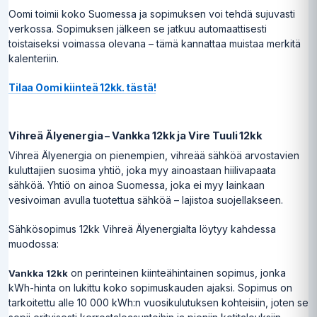
Oomi toimii koko Suomessa ja sopimuksen voi tehdä sujuvasti
verkossa. Sopimuksen jälkeen se jatkuu automaattisesti
toistaiseksi voimassa olevana – tämä kannattaa muistaa merkitä
kalenteriin.
Tilaa Oomi kiinteä 12kk. tästä!
Vihreä Älyenergia – Vankka 12kk ja Vire Tuuli 12kk
Vihreä Älyenergia on pienempien, vihreää sähköä arvostavien
kuluttajien suosima yhtiö, joka myy ainoastaan hiilivapaata
sähköä. Yhtiö on ainoa Suomessa, joka ei myy lainkaan
vesivoiman avulla tuotettua sähköä – lajistoa suojellakseen.
Sähkösopimus 12kk Vihreä Älyenergialta löytyy kahdessa
muodossa:
on perinteinen kiinteähintainen sopimus, jonka
Vankka 12kk
kWh-hinta on lukittu koko sopimuskauden ajaksi. Sopimus on
tarkoitettu alle 10 000 kWh:n vuosikulutuksen kohteisiin, joten se