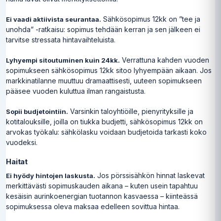
Sähkösopimus 12kk on ”tee ja
Ei vaadi aktiivista seurantaa.
unohda” -ratkaisu: sopimus tehdään kerran ja sen jälkeen ei
tarvitse stressata hintavaihteluista.
Verrattuna kahden vuoden
Lyhyempi sitoutuminen kuin 24kk.
sopimukseen sähkösopimus 12kk sitoo lyhyempään aikaan. Jos
markkinatilanne muuttuu dramaattisesti, uuteen sopimukseen
pääsee vuoden kuluttua ilman rangaistusta.
Varsinkin taloyhtiöille, pienyrityksille ja
Sopii budjetointiin.
kotitalouksille, joilla on tiukka budjetti, sähkösopimus 12kk on
arvokas työkalu: sähkölasku voidaan budjetoida tarkasti koko
vuodeksi.
Haitat
Jos pörssisähkön hinnat laskevat
Ei hyödy hintojen laskusta.
merkittävästi sopimuskauden aikana – kuten usein tapahtuu
kesäisin aurinkoenergian tuotannon kasvaessa – kiinteässä
sopimuksessa oleva maksaa edelleen sovittua hintaa.