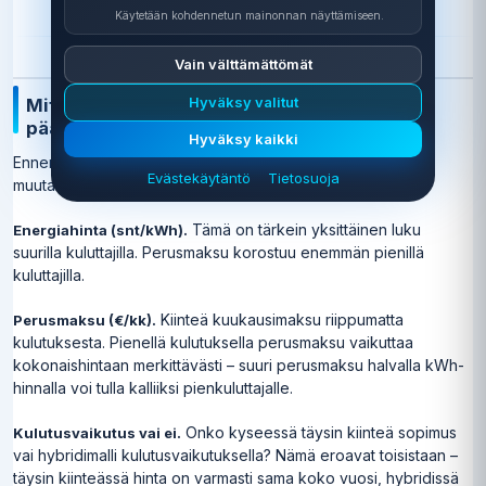
Käytetään kohdennetun mainonnan näyttämiseen.
Vain välttämättömät
Hyväksy valitut
Mitä tarkistaa ennen sähkösopimus 12kk -
päätöstä?
Hyväksy kaikki
Ennen sopimuksen allekirjoittamista on tärkeää tarkistaa
Evästekäytäntö
Tietosuoja
muutamia keskeisiä asioita:
Tämä on tärkein yksittäinen luku
Energiahinta (snt/kWh).
suurilla kuluttajilla. Perusmaksu korostuu enemmän pienillä
kuluttajilla.
Kiinteä kuukausimaksu riippumatta
Perusmaksu (€/kk).
kulutuksesta. Pienellä kulutuksella perusmaksu vaikuttaa
kokonaishintaan merkittävästi – suuri perusmaksu halvalla kWh-
hinnalla voi tulla kalliiksi pienkuluttajalle.
Onko kyseessä täysin kiinteä sopimus
Kulutusvaikutus vai ei.
vai hybridimalli kulutusvaikutuksella? Nämä eroavat toisistaan –
täysin kiinteässä hinta on varmasti sama koko vuosi, hybridissä