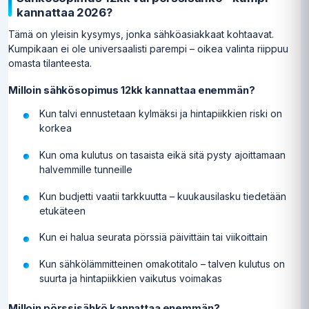
kannattaa 2026?
Tämä on yleisin kysymys, jonka sähköasiakkaat kohtaavat.
Kumpikaan ei ole universaalisti parempi – oikea valinta riippuu
omasta tilanteesta.
Milloin sähkösopimus 12kk kannattaa enemmän?
Kun talvi ennustetaan kylmäksi ja hintapiikkien riski on
korkea
Kun oma kulutus on tasaista eikä sitä pysty ajoittamaan
halvemmille tunneille
Kun budjetti vaatii tarkkuutta – kuukausilasku tiedetään
etukäteen
Kun ei halua seurata pörssiä päivittäin tai viikoittain
Kun sähkölämmitteinen omakotitalo – talven kulutus on
suurta ja hintapiikkien vaikutus voimakas
Milloin pörssisähkö kannattaa enemmän?