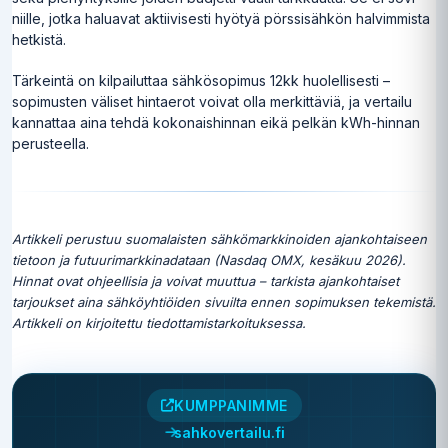
niille, jotka haluavat aktiivisesti hyötyä pörssisähkön halvimmista
hetkistä.
Tärkeintä on kilpailuttaa sähkösopimus 12kk huolellisesti –
sopimusten väliset hintaerot voivat olla merkittäviä, ja vertailu
kannattaa aina tehdä kokonaishinnan eikä pelkän kWh-hinnan
perusteella.
Artikkeli perustuu suomalaisten sähkömarkkinoiden ajankohtaiseen
tietoon ja futuurimarkkinadataan (Nasdaq OMX, kesäkuu 2026).
Hinnat ovat ohjeellisia ja voivat muuttua – tarkista ajankohtaiset
tarjoukset aina sähköyhtiöiden sivuilta ennen sopimuksen tekemistä.
Artikkeli on kirjoitettu tiedottamistarkoituksessa.
KUMPPANIMME
sahkovertailu.fi