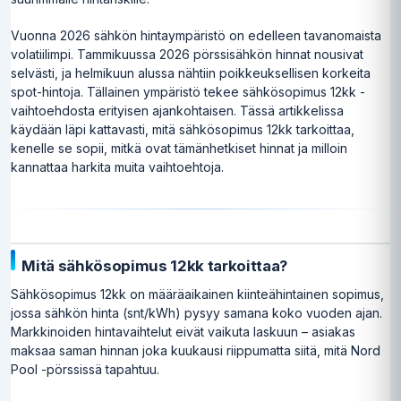
Vuonna 2026 sähkön hintaympäristö on edelleen tavanomaista
volatiilimpi. Tammikuussa 2026 pörssisähkön hinnat nousivat
selvästi, ja helmikuun alussa nähtiin poikkeuksellisen korkeita
spot-hintoja. Tällainen ympäristö tekee sähkösopimus 12kk -
vaihtoehdosta erityisen ajankohtaisen. Tässä artikkelissa
käydään läpi kattavasti, mitä sähkösopimus 12kk tarkoittaa,
kenelle se sopii, mitkä ovat tämänhetkiset hinnat ja milloin
kannattaa harkita muita vaihtoehtoja.
Mitä sähkösopimus 12kk tarkoittaa?
Sähkösopimus 12kk on määräaikainen kiinteähintainen sopimus,
jossa sähkön hinta (snt/kWh) pysyy samana koko vuoden ajan.
Markkinoiden hintavaihtelut eivät vaikuta laskuun – asiakas
maksaa saman hinnan joka kuukausi riippumatta siitä, mitä Nord
Pool -pörssissä tapahtuu.