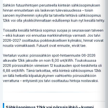
Sähkön futuurihintojen perusteella kiinteän sähkösopimuksen
hinnan ennustetaan siis laskevan tulevaisuudessa – toisin
sanoen myöhemmin syksyllä tai talvella tehtävä sähkösopimus
12kk voi olla yksikköhinnaltaan edullisempi kuin nyt kesällä tehty.
Toisaalta kesällä tehtävä sopimus suojaa jo seuraavaan talveen
– eikä kukaan voi ennustaa markkinahintoja varmasti. Jos talvi
2026–2027 osoittautuu poikkeuksellisen kylmäksi, hinnat voivat
nousta voimakkaasti. Futuurit ovat ennuste, eivät tae.
Vertailun vuoksi: pörssisähkön spot-hintaennuste 06-2026
alkavalle 12kk jaksolle on noin 8,00 snt/kWh. Toukokuussa
2026 pörssisähkön viimeisen 12 kuukauden spot-keskihinta oli
6,88 snt/kWh. Tämä tarkoittaa, että kiinteä sähkösopimus 12kk
on tällä hetkellä kilpailukykyinen vaihtoehto pörssisähköön
verrattuna – erityisesti jos talvi osoittautuu hintoja nostavaksi.
Sähkösopimus 12kk vai pörssisähkö – kumpi