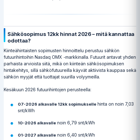
Sähkösopimus 12kk hinnat 2026 – mitä kannattaa
odottaa?
Kiinteähintaisten sopimusten hinnoittelu perustuu sähkön
futuurihintoihin Nasdaq OMX -markkinalla. Futuurit antavat yhden
parhaista arvioista siitä, mikä on kiinteän sähkösopimuksen
hintakehitys, sillä sähköfutuureilla käyvät aktiivista kauppaa sekä
sähkön myyjät että tuottajat suurilla volyymeilla.
Kesäkuun 2026 futuurihintojen perusteella:
hinta on noin 7,03
07-2026 alkavalle 12kk sopimukselle
snt/kWh
noin 6,79 snt/kWh
10-2026 alkavalle
noin 6,40 snt/kWh
01-2027 alkavalle