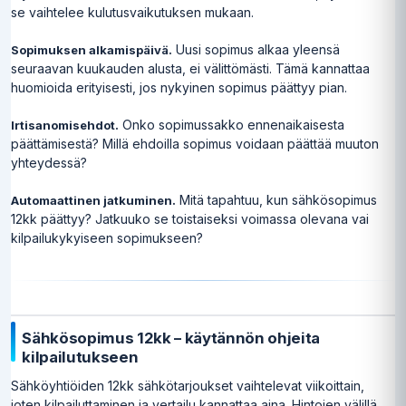
se vaihtelee kulutusvaikutuksen mukaan.
Uusi sopimus alkaa yleensä
Sopimuksen alkamispäivä.
seuraavan kuukauden alusta, ei välittömästi. Tämä kannattaa
huomioida erityisesti, jos nykyinen sopimus päättyy pian.
Onko sopimussakko ennenaikaisesta
Irtisanomisehdot.
päättämisestä? Millä ehdoilla sopimus voidaan päättää muuton
yhteydessä?
Mitä tapahtuu, kun sähkösopimus
Automaattinen jatkuminen.
12kk päättyy? Jatkuuko se toistaiseksi voimassa olevana vai
kilpailukykyiseen sopimukseen?
Sähkösopimus 12kk – käytännön ohjeita
kilpailutukseen
Sähköyhtiöiden 12kk sähkötarjoukset vaihtelevat viikoittain,
joten kilpailuttaminen ja vertailu kannattaa aina. Hintojen välillä