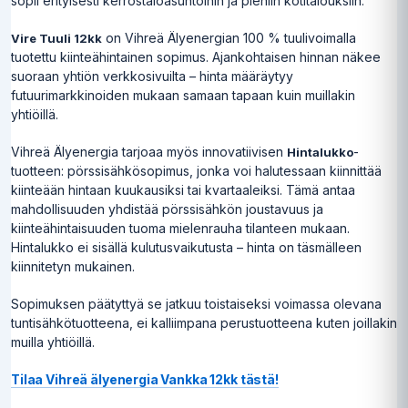
sopii erityisesti kerrostaloasuntoihin ja pieniin kotitalouksiin.
on Vihreä Älyenergian 100 % tuulivoimalla
Vire Tuuli 12kk
tuotettu kiinteähintainen sopimus. Ajankohtaisen hinnan näkee
suoraan yhtiön verkkosivuilta – hinta määräytyy
futuurimarkkinoiden mukaan samaan tapaan kuin muillakin
yhtiöillä.
Vihreä Älyenergia tarjoaa myös innovatiivisen
-
Hintalukko
tuotteen: pörssisähkösopimus, jonka voi halutessaan kiinnittää
kiinteään hintaan kuukausiksi tai kvartaaleiksi. Tämä antaa
mahdollisuuden yhdistää pörssisähkön joustavuus ja
kiinteähintaisuuden tuoma mielenrauha tilanteen mukaan.
Hintalukko ei sisällä kulutusvaikutusta – hinta on täsmälleen
kiinnitetyn mukainen.
Sopimuksen päätyttyä se jatkuu toistaiseksi voimassa olevana
tuntisähkötuotteena, ei kalliimpana perustuotteena kuten joillakin
muilla yhtiöillä.
Tilaa Vihreä älyenergia Vankka 12kk tästä!