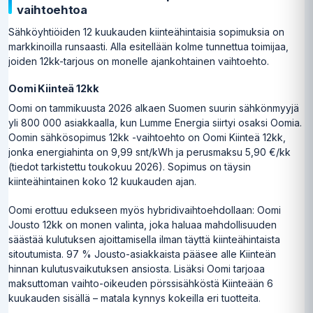
vaihtoehtoa
Sähköyhtiöiden 12 kuukauden kiinteähintaisia sopimuksia on
markkinoilla runsaasti. Alla esitellään kolme tunnettua toimijaa,
joiden 12kk-tarjous on monelle ajankohtainen vaihtoehto.
Oomi Kiinteä 12kk
Oomi on tammikuusta 2026 alkaen Suomen suurin sähkönmyyjä
yli 800 000 asiakkaalla, kun Lumme Energia siirtyi osaksi Oomia.
Oomin sähkösopimus 12kk -vaihtoehto on Oomi Kiinteä 12kk,
jonka energiahinta on 9,99 snt/kWh ja perusmaksu 5,90 €/kk
(tiedot tarkistettu toukokuu 2026). Sopimus on täysin
kiinteähintainen koko 12 kuukauden ajan.
Oomi erottuu edukseen myös hybridivaihtoehdollaan: Oomi
Jousto 12kk on monen valinta, joka haluaa mahdollisuuden
säästää kulutuksen ajoittamisella ilman täyttä kiinteähintaista
sitoutumista. 97 % Jousto-asiakkaista pääsee alle Kiinteän
hinnan kulutusvaikutuksen ansiosta. Lisäksi Oomi tarjoaa
maksuttoman vaihto-oikeuden pörssisähköstä Kiinteään 6
kuukauden sisällä – matala kynnys kokeilla eri tuotteita.