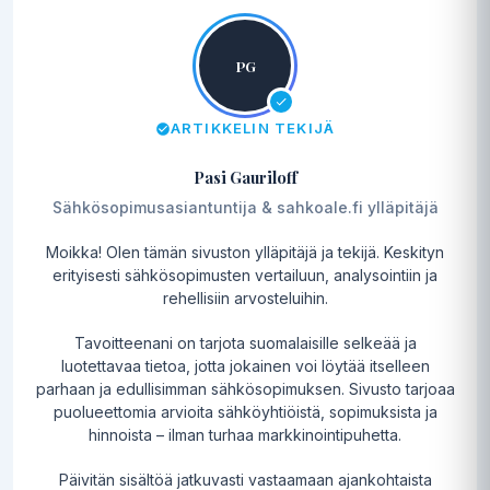
PG
ARTIKKELIN TEKIJÄ
Pasi Gauriloff
Sähkösopimusasiantuntija & sahkoale.fi ylläpitäjä
Moikka! Olen tämän sivuston ylläpitäjä ja tekijä. Keskityn
erityisesti sähkösopimusten vertailuun, analysointiin ja
rehellisiin arvosteluihin.
Tavoitteenani on tarjota suomalaisille selkeää ja
luotettavaa tietoa, jotta jokainen voi löytää itselleen
parhaan ja edullisimman sähkösopimuksen. Sivusto tarjoaa
puolueettomia arvioita sähköyhtiöistä, sopimuksista ja
hinnoista – ilman turhaa markkinointipuhetta.
Päivitän sisältöä jatkuvasti vastaamaan ajankohtaista