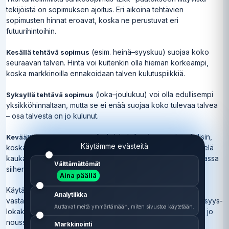
tekijöistä on sopimuksen ajoitus. Eri aikoina tehtävien
sopimusten hinnat eroavat, koska ne perustuvat eri
futuurihintoihin.
(esim. heinä–syyskuu) suojaa koko
Kesällä tehtävä sopimus
seuraavan talven. Hinta voi kuitenkin olla hieman korkeampi,
koska markkinoilla ennakoidaan talven kulutuspiikkiä.
(loka–joulukuu) voi olla edullisempi
Syksyllä tehtävä sopimus
yksikköhinnaltaan, mutta se ei enää suojaa koko tulevaa talvea
– osa talvesta on jo kulunut.
(helmi–huhtikuu) on usein edullisin,
Keväällä tehtävä sopimus
Käytämme evästeitä
koska talvi on ohi ja markkinat näkevät seuraavan talven vielä
kaukana. Se suojaa seuraavaa talvea, jos sopimus on voimassa
Välttämättömät
siihen asti.
Aina päällä
Käytännön neuvo: jos haluaa suojautua koko ensi talvea
Analytiikka
vastaan, sähkösopimus 12kk kannattaa tehdä hyvissä ajoin syys-
Auttavat meitä ymmärtämään, miten sivustoa käytetään.
lokakuussa – ennen kuin talvikausi on alkanut ja hinnat ovat jo
nousseet.
Markkinointi