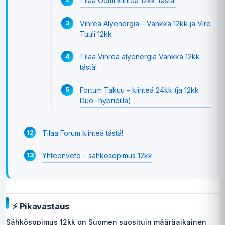
Tilaa Oomi kiinteä 12kk. tästä!
Vihreä Älyenergia – Vankka 12kk ja Vire
Tuuli 12kk
Tilaa Vihreä älyenergia Vankka 12kk
tästä!
Fortum Takuu – kiinteä 24kk (ja 12kk
Duo -hybridillä)
Tilaa Forum kiinteä tästä!
Yhteenveto – sähkösopimus 12kk
⚡ Pikavastaus
Sähkösopimus 12kk on Suomen suosituin määräaikainen