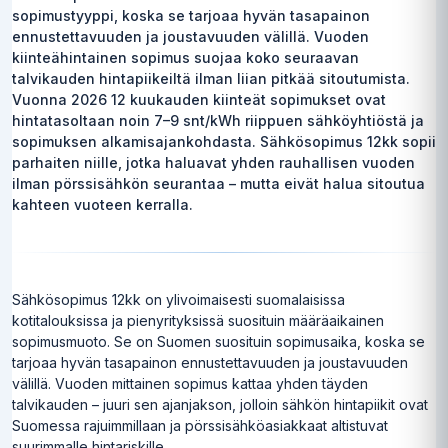
sopimustyyppi, koska se tarjoaa hyvän tasapainon
ennustettavuuden ja joustavuuden välillä. Vuoden
kiinteähintainen sopimus suojaa koko seuraavan
talvikauden hintapiikeiltä ilman liian pitkää sitoutumista.
Vuonna 2026 12 kuukauden kiinteät sopimukset ovat
hintatasoltaan noin 7–9 snt/kWh riippuen sähköyhtiöstä ja
sopimuksen alkamisajankohdasta. Sähkösopimus 12kk sopii
parhaiten niille, jotka haluavat yhden rauhallisen vuoden
ilman pörssisähkön seurantaa – mutta eivät halua sitoutua
kahteen vuoteen kerralla.
Sähkösopimus 12kk on ylivoimaisesti suomalaisissa
kotitalouksissa ja pienyrityksissä suosituin määräaikainen
sopimusmuoto. Se on Suomen suosituin sopimusaika, koska se
tarjoaa hyvän tasapainon ennustettavuuden ja joustavuuden
välillä. Vuoden mittainen sopimus kattaa yhden täyden
talvikauden – juuri sen ajanjakson, jolloin sähkön hintapiikit ovat
Suomessa rajuimmillaan ja pörssisähköasiakkaat altistuvat
suurimmalle hintariskille.