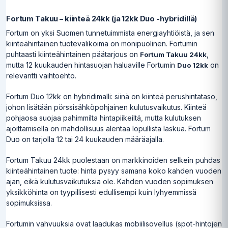
Fortum Takuu – kiinteä 24kk (ja 12kk Duo -hybridillä)
Fortum on yksi Suomen tunnetuimmista energiayhtiöistä, ja sen
kiinteähintainen tuotevalikoima on monipuolinen. Fortumin
puhtaasti kiinteähintainen päätarjous on
,
Fortum Takuu 24kk
mutta 12 kuukauden hintasuojan haluaville Fortumin
on
Duo 12kk
relevantti vaihtoehto.
Fortum Duo 12kk on hybridimalli: siinä on kiinteä perushintataso,
johon lisätään pörssisähköpohjainen kulutusvaikutus. Kiinteä
pohjaosa suojaa pahimmilta hintapiikeiltä, mutta kulutuksen
ajoittamisella on mahdollisuus alentaa lopullista laskua. Fortum
Duo on tarjolla 12 tai 24 kuukauden määräajalla.
Fortum Takuu 24kk puolestaan on markkinoiden selkein puhdas
kiinteähintainen tuote: hinta pysyy samana koko kahden vuoden
ajan, eikä kulutusvaikutuksia ole. Kahden vuoden sopimuksen
yksikköhinta on tyypillisesti edullisempi kuin lyhyemmissä
sopimuksissa.
Fortumin vahvuuksia ovat laadukas mobiilisovellus (spot-hintojen