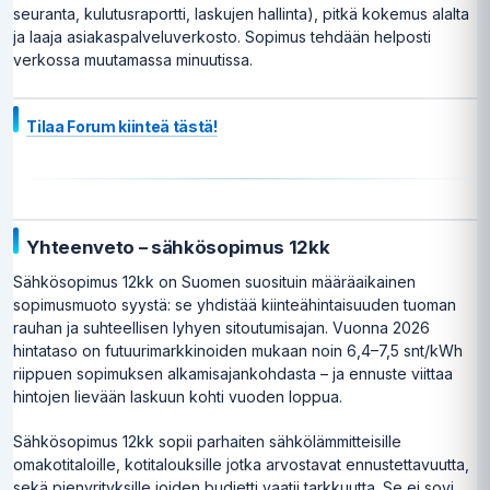
seuranta, kulutusraportti, laskujen hallinta), pitkä kokemus alalta
ja laaja asiakaspalveluverkosto. Sopimus tehdään helposti
verkossa muutamassa minuutissa.
Tilaa Forum kiinteä tästä!
Yhteenveto – sähkösopimus 12kk
Sähkösopimus 12kk on Suomen suosituin määräaikainen
sopimusmuoto syystä: se yhdistää kiinteähintaisuuden tuoman
rauhan ja suhteellisen lyhyen sitoutumisajan. Vuonna 2026
hintataso on futuurimarkkinoiden mukaan noin 6,4–7,5 snt/kWh
riippuen sopimuksen alkamisajankohdasta – ja ennuste viittaa
hintojen lievään laskuun kohti vuoden loppua.
Sähkösopimus 12kk sopii parhaiten sähkölämmitteisille
omakotitaloille, kotitalouksille jotka arvostavat ennustettavuutta,
sekä pienyrityksille joiden budjetti vaatii tarkkuutta. Se ei sovi