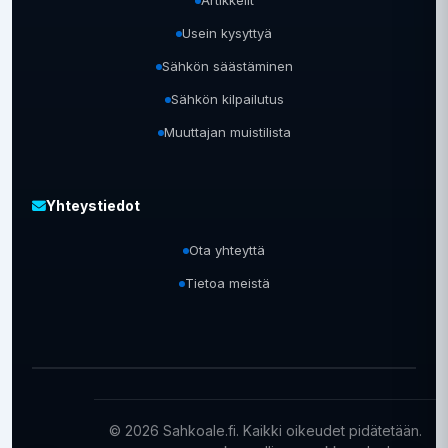
Artikkelit
Usein kysyttyä
Sähkön säästäminen
Sähkön kilpailutus
Muuttajan muistilista
Yhteystiedot
Ota yhteyttä
Tietoa meistä
© 2026 Sahkoale.fi. Kaikki oikeudet pidätetään.