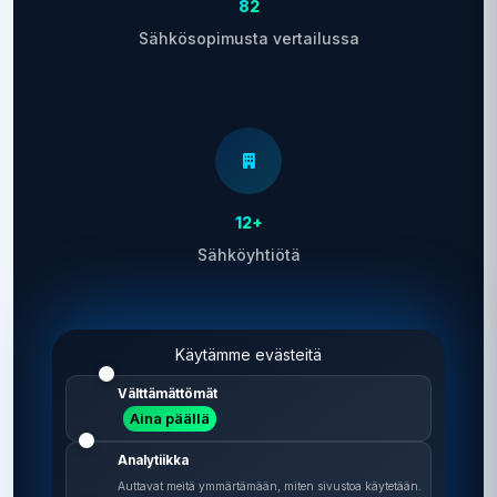
82
Sähkösopimusta vertailussa
12+
Sähköyhtiötä
Käytämme evästeitä
Välttämättömät
Aina päällä
2 min
Analytiikka
Vertailu vie aikaa
Auttavat meitä ymmärtämään, miten sivustoa käytetään.