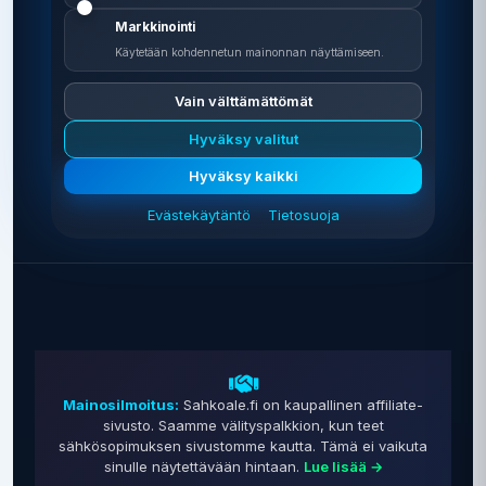
Markkinointi
Käytetään kohdennetun mainonnan näyttämiseen.
Vain välttämättömät
Hyväksy valitut
0 €
Hyväksy kaikki
Vertailu on ilmainen
Evästekäytäntö
Tietosuoja
Mainosilmoitus:
Sahkoale.fi on kaupallinen affiliate-
sivusto. Saamme välityspalkkion, kun teet
sähkösopimuksen sivustomme kautta. Tämä ei vaikuta
sinulle näytettävään hintaan.
Lue lisää →