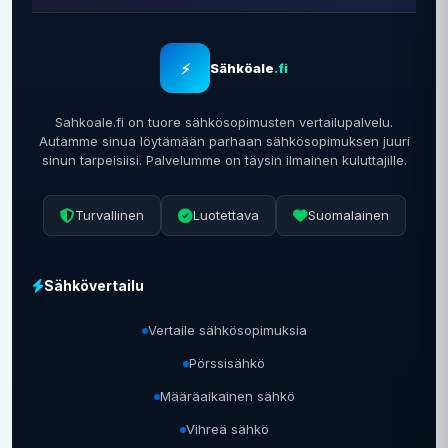
⚡
Sähköale
.fi
Sahkoale.fi on tuore sähkösopimusten vertailupalvelu.
Autamme sinua löytämään parhaan sähkösopimuksen juuri
sinun tarpeisiisi. Palvelumme on täysin ilmainen kuluttajille.
Turvallinen
Luotettava
Suomalainen
Sähkövertailu
Vertaile sähkösopimuksia
Pörssisähkö
Määräaikainen sähkö
Vihreä sähkö