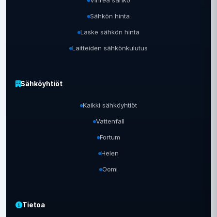
Vihreä sähkö
Sähkön hinta
Laske sähkön hinta
Laitteiden sähkönkulutus
Sähköyhtiöt
Kaikki sähköyhtiöt
Vattenfall
Fortum
Helen
Oomi
Tietoa