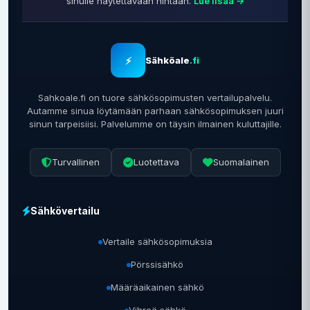
sinulle näytettävään hintaan.
Lue lisää →
⚡
Sähköale
.fi
Sahkoale.fi on tuore sähkösopimusten vertailupalvelu.
Autamme sinua löytämään parhaan sähkösopimuksen juuri
sinun tarpeisiisi. Palvelumme on täysin ilmainen kuluttajille.
Turvallinen
Luotettava
Suomalainen
Sähkövertailu
Vertaile sähkösopimuksia
Pörssisähkö
Määräaikainen sähkö