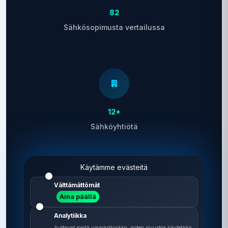
82
Sähkösopimusta vertailussa
12+
Sähköyhtiötä
Käytämme evästeitä
Välttämättömät
Aina päällä
2 min
Analytiikka
Vertailu vie aikaa
Auttavat meitä ymmärtämään, miten sivustoa käytetään.