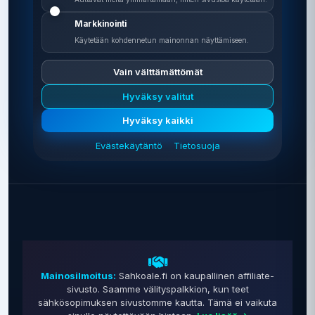
Markkinointi
Käytetään kohdennetun mainonnan näyttämiseen.
Vain välttämättömät
Hyväksy valitut
0 €
Hyväksy kaikki
Vertailu on ilmainen
Evästekäytäntö
Tietosuoja
Mainosilmoitus:
Sahkoale.fi on kaupallinen affiliate-
sivusto. Saamme välityspalkkion, kun teet
sähkösopimuksen sivustomme kautta. Tämä ei vaikuta