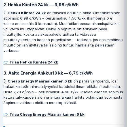
2. Hehku Kiinteä 24 kk — 6,98 c/kWh
2.
Hehku Kiinteä 24 kk
on toiseksi edullisin pitkä kiinteähintainen
sopimus: 6,98 c/kWh + perusmaksu 4,50 €/kk (kampanja 0 €
kolme ensimmäistä kuukautta). Muuttotilanteessa alkamispäiväksi
voi valita muuttopäivän. Hehkun sopimus on erityisen hyvä
muuttajille, koska asiakaspalvelu auttaa tarvittaessa
muuttokytkentöjen kanssa puhelimitse — tärkeää, jos ensimmäinen
muutto on jännityttävä tai asiointi tuntuu hankalalta pelkästään
verkossa.
👉
Tilaa Hehku Kiinteä 24 kk
3. Aalto Energia Ankkuri 9 kk — 6,79 c/kWh
3.
Cheap Energy Määräaikainen 6 kk
on paras vaihtoehto, jos
haluat kiinteän hinnan lyhyeksi kaudeksi ilman pitkää sitoutumista.
Hinta 7,28 c/kWh + perusmaksu 4,90 €/kk. Puolen vuoden sopimus
kattaa talvikauden alun ja antaa aikaa harkita pidämpää sopimusta.
Sopimus voidaan aloittaa muuttopäivästä.
👉
Tilaa Cheap Energy Määräaikainen 6 kk