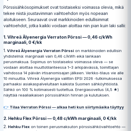
Pörssisähkösopimukset ovat toistaiseksi voimassa olevia, mikä
tekee niistä joustavimman vaihtoehdon myös nopeaan
aloitukseen. Seuraavat ovat markkinoiden edullisimmat
vaihtoehdot, jotka kaikki voidaan aloittaa niin pian kuin laki sallii:
1. Vihreä Älyenergia Verraton Pörssi — 0,46 c/kWh
marginaali, 0 €/kk
1.
Vihreä Älyenergia Verraton Pörssi
on markkinoiden edullisin
yhdistelmä: marginaali vain 0,46 c/kWh eikä lainkaan
perusmaksua. Sopimus on toistaiseksi voimassa oleva — se
voidaan aloittaa muuttotilanteessa 1–3 arkipäivässä, toimittajan
vaihdossa 14 päivän irtisanomisajan jälkeen. Verkko-tilaus vie alle
10 minuuttia. Vihreä Älyenergia valittiin EPSI 2026 -tutkimuksessa
parhaaksi asiakaspalvelultaan kaikista Suomen sähköyhtiöistä.
Sähkö on 100 % kotimaisesti tuotettua. Energiasovellus (4,5 ★)
näyttää reaaliaikaisen pörssisähkön hinnan ja kulutuksen.
👉
Tilaa Verraton Pörssi — alkaa heti kun siirtymäaika täyttyy
2. Hehku Flex Pörssi — 0,48 c/kWh marginaali, 0 €/kk
2.
Hehku Flex
on toinen perusmaksuton pörssisähkövaihtoehto —