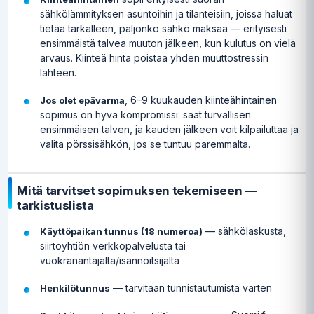
sähkölämmityksen asuntoihin ja tilanteisiin, joissa haluat
tietää tarkalleen, paljonko sähkö maksaa — erityisesti
ensimmäistä talvea muuton jälkeen, kun kulutus on vielä
arvaus. Kiinteä hinta poistaa yhden muuttostressin
lähteen.
, 6–9 kuukauden kiinteähintainen
Jos olet epävarma
sopimus on hyvä kompromissi: saat turvallisen
ensimmäisen talven, ja kauden jälkeen voit kilpailuttaa ja
valita pörssisähkön, jos se tuntuu paremmalta.
Mitä tarvitset sopimuksen tekemiseen —
tarkistuslista
— sähkölaskusta,
Käyttöpaikan tunnus (18 numeroa)
siirtoyhtiön verkkopalvelusta tai
vuokranantajalta/isännöitsijältä
— tarvitaan tunnistautumista varten
Henkilötunnus