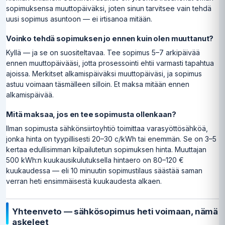
sopimuksensa muuttopäiväksi, joten sinun tarvitsee vain tehdä
uusi sopimus asuntoon — ei irtisanoa mitään.
Voinko tehdä sopimuksen jo ennen kuin olen muuttanut?
Kyllä — ja se on suositeltavaa. Tee sopimus 5–7 arkipäivää
ennen muuttopäivääsi, jotta prosessointi ehtii varmasti tapahtua
ajoissa. Merkitset alkamispäiväksi muuttopäiväsi, ja sopimus
astuu voimaan täsmälleen silloin. Et maksa mitään ennen
alkamispäivää.
Mitä maksaa, jos en tee sopimusta ollenkaan?
Ilman sopimusta sähkönsiirtoyhtiö toimittaa varasyöttösähköä,
jonka hinta on tyypillisesti 20–30 c/kWh tai enemmän. Se on 3–5
kertaa edullisimman kilpailutetun sopimuksen hinta. Muuttajan
500 kWh:n kuukausikulutuksella hintaero on 80–120 €
kuukaudessa — eli 10 minuutin sopimustilaus säästää saman
verran heti ensimmäisestä kuukaudesta alkaen.
Yhteenveto — sähkösopimus heti voimaan, nämä
askeleet