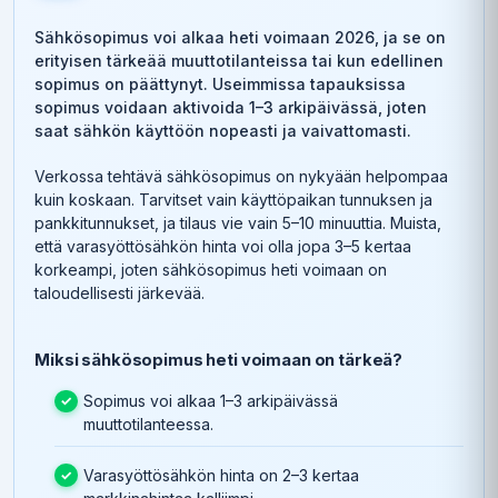
Sähkösopimus voi alkaa heti voimaan 2026, ja se on
erityisen tärkeää muuttotilanteissa tai kun edellinen
sopimus on päättynyt. Useimmissa tapauksissa
sopimus voidaan aktivoida 1–3 arkipäivässä, joten
saat sähkön käyttöön nopeasti ja vaivattomasti.
Verkossa tehtävä sähkösopimus on nykyään helpompaa
kuin koskaan. Tarvitset vain käyttöpaikan tunnuksen ja
pankkitunnukset, ja tilaus vie vain 5–10 minuuttia. Muista,
että varasyöttösähkön hinta voi olla jopa 3–5 kertaa
korkeampi, joten sähkösopimus heti voimaan on
taloudellisesti järkevää.
Miksi sähkösopimus heti voimaan on tärkeä?
Sopimus voi alkaa 1–3 arkipäivässä
muuttotilanteessa.
Varasyöttösähkön hinta on 2–3 kertaa