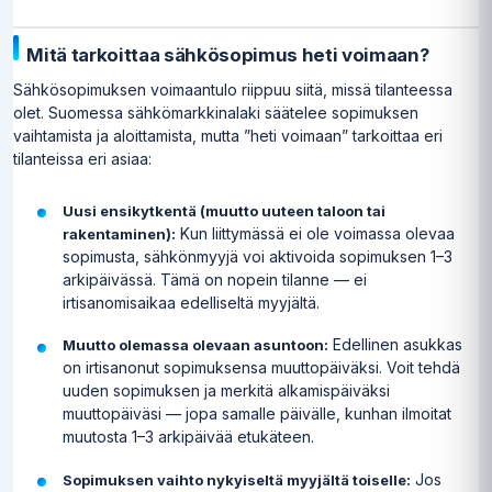
Mitä tarkoittaa sähkösopimus heti voimaan?
Sähkösopimuksen voimaantulo riippuu siitä, missä tilanteessa
olet. Suomessa sähkömarkkinalaki säätelee sopimuksen
vaihtamista ja aloittamista, mutta ”heti voimaan” tarkoittaa eri
tilanteissa eri asiaa:
Uusi ensikytkentä (muutto uuteen taloon tai
Kun liittymässä ei ole voimassa olevaa
rakentaminen):
sopimusta, sähkönmyyjä voi aktivoida sopimuksen 1–3
arkipäivässä. Tämä on nopein tilanne — ei
irtisanomisaikaa edelliseltä myyjältä.
Edellinen asukkas
Muutto olemassa olevaan asuntoon:
on irtisanonut sopimuksensa muuttopäiväksi. Voit tehdä
uuden sopimuksen ja merkitä alkamispäiväksi
muuttopäiväsi — jopa samalle päivälle, kunhan ilmoitat
muutosta 1–3 arkipäivää etukäteen.
Jos
Sopimuksen vaihto nykyiseltä myyjältä toiselle: