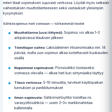
miten tilaat sopimuksen sujuvasti verkossa. Löydät myös selkeän
vaiheistuksen muuttotilanteeseen sekä vastaukset yleisimpiin
kysymyksiin.
Sähkösopimus heti voimaan — tärkeimmät tiedot
Sopimus voi alkaa 1–3
Muuttotilanne (uusi liittymä):
arkipäivässä tilauksen jälkeen
Lakisääteinen irtisanomisaika min. 14
Toimittajan vaihto:
päivää, mutta uusi sopimus alkaa luotettavasti kuukauden
sisällä
Pörssisähkö toistaiseksi
Nopeimmat sopimukset:
voimassa olevalla — alkaa heti kun siirtymäaika täyttyy
5–10 minuuttia, tarvitset käyttöpaikan
Tilaus verkossa:
tunnuksen ja pankkitunnukset
Sähkönsiirtoyhtiö toimittaa ns.
Ilman sopimusta:
varasyöttösähköä — usein 2–3× markkinahintaa
kalliimmalla