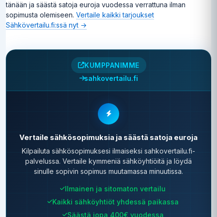
tänään ja säästä satoja euroja vuodessa verrattuna ilman
sopimusta olemiseen.
Vertaile kaikki tarjoukset
Sähkövertailu.fi:ssä nyt →
KUMPPANIMME
sahkovertailu.fi
Vertaile sähkösopimuksia ja säästä satoja euroja
Kilpailuta sähkösopimuksesi ilmaiseksi sahkovertailu.fi-
palvelussa. Vertaile kymmeniä sähköyhtiöitä ja löydä
sinulle sopivin sopimus muutamassa minuutissa.
Ilmainen ja sitomaton vertailu
Kaikki sähköyhtiöt yhdessä paikassa
Säästä jopa 400€ vuodessa