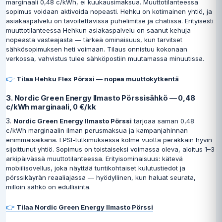
marginaali 0,48 c/kWh, ei kuukausimaksua. Muuttotilanteessa
sopimus voidaan aktivoida nopeasti. Hehku on kotimainen yhtiö, ja
asiakaspalvelu on tavoitettavissa puhelimitse ja chatissa. Erityisesti
muuttotilanteessa Hehkun asiakaspalvelu on saanut kehuja
nopeasta vasteajasta — tärkeä ominaisuus, kun tarvitset
sähkösopimuksen heti voimaan. Tilaus onnistuu kokonaan
verkossa, vahvistus tulee sähköpostiin muutamassa minuutissa.
👉
Tilaa Hehku Flex Pörssi — nopea muuttokytkentä
3. Nordic Green Energy Ilmasto Pörssisähkö — 0,48
c/kWh marginaali, 0 €/kk
3.
Nordic Green Energy Ilmasto Pörssi
tarjoaa saman 0,48
c/kWh marginaalin ilman perusmaksua ja kampanjahinnan
enimmäisaikana. EPSI-tutkimuksessa kolme vuotta peräkkäin hyvin
sijoittunut yhtiö. Sopimus on toistaiseksi voimassa oleva, aloitus 1–3
arkipäivässä muuttotilanteessa. Erityisominaisuus: kätevä
mobiilisovellus, joka näyttää tuntikohtaiset kulutustiedot ja
pörssikäyrän reaaliajassa — hyödyllinen, kun haluat seurata,
milloin sähkö on edullisinta.
👉
Tilaa Nordic Green Energy Ilmasto Pörssi