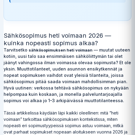
Sähkösopimus heti voimaan 2026 —
kuinka nopeasti sopimus alkaa?
Tarvitsetko
— muutat uuteen
sähkösopimuksen heti voimaan
kotiin, uusi talo saa ensimmäisen sähköliittymän tai olet
jäänyt vahingossa ilman voimassa olevaa sopimusta? Et ole
yksin. Muuttotilanteet, uuden asunnon ensikytkennät ja
nopeat sopimuksen vaihdot ovat yleisiä tilanteita, joissa
sähkösopimus pitää saada voimaan mahdollisimman pian.
Hyvä uutinen: verkossa tehtävä sähkösopimus on nykyään
helpompaa kuin koskaan, ja monella palveluntarjoajalla
sopimus voi alkaa jo 1–3 arkipäivässä muuttotilanteessa.
Tässä artikkelissa käydään läpi kaikki oleellinen: mitä ”heti
voimaan” tarkoittaa sähkösopimuksen kontekstissa, miten
nopeasti eri sopimustyypeissä sopimus astuu voimaan, mitkä
ovat parhaat sopimukset nopeaan aloitukseen vuonna 2026 ja