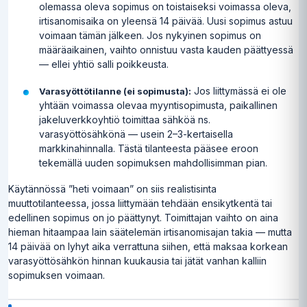
olemassa oleva sopimus on toistaiseksi voimassa oleva,
irtisanomisaika on yleensä 14 päivää. Uusi sopimus astuu
voimaan tämän jälkeen. Jos nykyinen sopimus on
määräaikainen, vaihto onnistuu vasta kauden päättyessä
— ellei yhtiö salli poikkeusta.
Jos liittymässä ei ole
Varasyöttötilanne (ei sopimusta):
yhtään voimassa olevaa myyntisopimusta, paikallinen
jakeluverkkoyhtiö toimittaa sähköä ns.
varasyöttösähkönä — usein 2–3-kertaisella
markkinahinnalla. Tästä tilanteesta pääsee eroon
tekemällä uuden sopimuksen mahdollisimman pian.
Käytännössä ”heti voimaan” on siis realistisinta
muuttotilanteessa, jossa liittymään tehdään ensikytkentä tai
edellinen sopimus on jo päättynyt. Toimittajan vaihto on aina
hieman hitaampaa lain säätelemän irtisanomisajan takia — mutta
14 päivää on lyhyt aika verrattuna siihen, että maksaa korkean
varasyöttösähkön hinnan kuukausia tai jätät vanhan kalliin
sopimuksen voimaan.