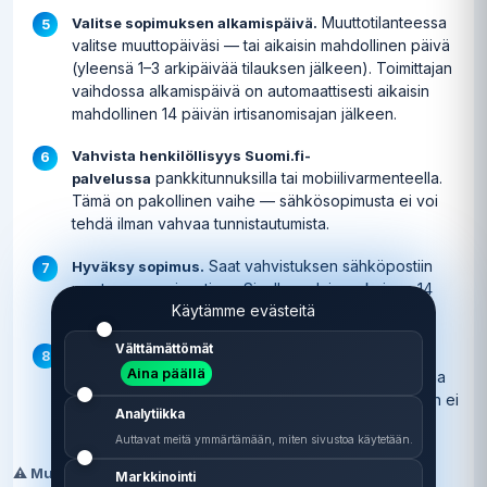
Muuttotilanteessa
Valitse sopimuksen alkamispäivä.
valitse muuttopäiväsi — tai aikaisin mahdollinen päivä
(yleensä 1–3 arkipäivää tilauksen jälkeen). Toimittajan
vaihdossa alkamispäivä on automaattisesti aikaisin
mahdollinen 14 päivän irtisanomisajan jälkeen.
Vahvista henkilöllisyys Suomi.fi-
pankkitunnuksilla tai mobiilivarmenteella.
palvelussa
Tämä on pakollinen vaihe — sähkösopimusta ei voi
tehdä ilman vahvaa tunnistautumista.
Saat vahvistuksen sähköpostiin
Hyväksy sopimus.
muutamassa minuutissa. Sinulla on lain mukainen 14
Käytämme evästeitä
päivän peruutusoikeus etämyynnin periaattein.
Välttämättömät
Vanha sopimus irtisanotaan
Aina päällä
(toimittajan vaihto). Uusi yhtiö hoitaa
automaattisesti
irtisanomisen edelliselle myyjälle puolestasi — sinun ei
Analytiikka
tarvitse soittaa tai lähettää sähköpostia.
Auttavat meitä ymmärtämään, miten sivustoa käytetään.
⚠️ Muuttajan huomio: tee sopimus ENNEN muuttopäivää
Markkinointi