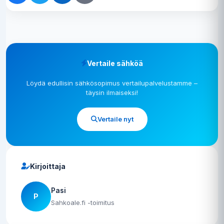
Vertaile sähköä
Löydä edullisin sähkösopimus vertailupalvelustamme –
täysin ilmaiseksi!
Vertaile nyt
Kirjoittaja
Pasi
P
Sahkoale.fi -toimitus