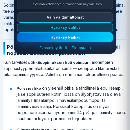
Käytetään kohdennetun mainonnan näyttämiseen.
Sopimuksen käsittely vie 1–3 arkipäivää. Jos muutat perjantaina,
tee sopimus viimeistään tiistaina — muuten viikonloppu menee
Vain välttämättömät
varasyöttösähköllä. Muista myös ilmoittaa muutosta
sähkönsiirtoyhtiölle (Caruna, Elenia jne.) erikseen — se ei
Hyväksy valitut
tapahdu automaattisesti sähkönmyyjän vaihdon yhteydessä.
Hyväksy kaikki
Pörssisähkö vai kiinteähintainen — kumpi sopii
Evästekäytäntö
Tietosuoja
nopeaan aloitukseen paremmin?
Kun tarvitset
, molempien
sähkösopimuksen heti voimaan
sopimustyypien aloitusaika on sama — se riippuu tilanteestasi
eikä sopimustyypistä. Valinta on enemmän taloudellinen päätös:
on yleensä pitkällä tähtäimellä edullisempi,
Pörssisähkö
ja se sopii uuteen kotiin, jossa on älyohjattavissa oleva
lämmitys (maalämpö, ilmavesilämpöpumppu) tai
lämminvesivaraaja. Pörssisähkösopimus on myös
helpompi irtisanoa myöhemmin (14 pv), jos lämmitysmuoto
muuttuu tai löydät paremman tarjouksen.
sopii erityisesti suoran
Kiinteähintainen