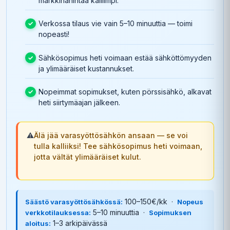
markkinahintaa kalliimpi.
Verkossa tilaus vie vain 5–10 minuuttia — toimi
nopeasti!
Sähkösopimus heti voimaan estää sähköttömyyden
ja ylimääräiset kustannukset.
Nopeimmat sopimukset, kuten pörssisähkö, alkavat
heti siirtymäajan jälkeen.
⚠️
Älä jää varasyöttösähkön ansaan — se voi
tulla kalliiksi! Tee sähkösopimus heti voimaan,
jotta vältät ylimääräiset kulut.
100–150€/kk ·
Säästö varasyöttösähkössä:
Nopeus
5–10 minuuttia ·
verkkotilauksessa:
Sopimuksen
1–3 arkipäivässä
aloitus: