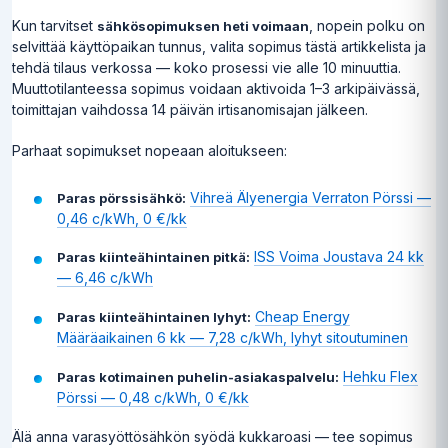
Kun tarvitset
, nopein polku on
sähkösopimuksen heti voimaan
selvittää käyttöpaikan tunnus, valita sopimus tästä artikkelista ja
tehdä tilaus verkossa — koko prosessi vie alle 10 minuuttia.
Muuttotilanteessa sopimus voidaan aktivoida 1–3 arkipäivässä,
toimittajan vaihdossa 14 päivän irtisanomisajan jälkeen.
Parhaat sopimukset nopeaan aloitukseen:
Vihreä Älyenergia Verraton Pörssi —
Paras pörssisähkö:
0,46 c/kWh, 0 €/kk
ISS Voima Joustava 24 kk
Paras kiinteähintainen pitkä:
— 6,46 c/kWh
Cheap Energy
Paras kiinteähintainen lyhyt:
Määräaikainen 6 kk — 7,28 c/kWh, lyhyt sitoutuminen
Hehku Flex
Paras kotimainen puhelin-asiakaspalvelu:
Pörssi — 0,48 c/kWh, 0 €/kk
Älä anna varasyöttösähkön syödä kukkaroasi — tee sopimus