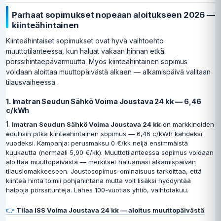
Parhaat sopimukset nopeaan aloitukseen 2026 —
kiinteähintainen
Kiinteähintaiset sopimukset ovat hyvä vaihtoehto
muuttotilanteessa, kun haluat vakaan hinnan etkä
pörssihintaepävarmuutta. Myös kiinteähintainen sopimus
voidaan aloittaa muuttopäivästä alkaen — alkamispäivä valitaan
tilausvaiheessa.
1. Imatran Seudun Sähkö Voima Joustava 24 kk — 6,46
c/kWh
1.
Imatran Seudun Sähkö Voima Joustava 24 kk
on markkinoiden
edullisin pitkä kiinteähintainen sopimus — 6,46 c/kWh kahdeksi
vuodeksi. Kampanja: perusmaksu 0 €/kk neljä ensimmäistä
kuukautta (normaali 5,90 €/kk). Muuttotilanteessa sopimus voidaan
aloittaa muuttopäivästä — merkitset haluamasi alkamispäivän
tilauslomakkeeseen. Joustosopimus-ominaisuus tarkoittaa, että
kiinteä hinta toimii pohjahintana mutta voit lisäksi hyödyntää
halpoja pörssitunteja. Lähes 100-vuotias yhtiö, vaihtotakuu.
👉
Tilaa ISS Voima Joustava 24 kk — aloitus muuttopäivästä