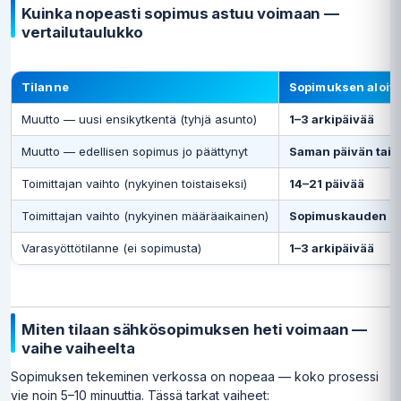
Kuinka nopeasti sopimus astuu voimaan —
vertailutaulukko
Tilanne
Sopimuksen aloit
Muutto — uusi ensikytkentä (tyhjä asunto)
1–3 arkipäivää
Muutto — edellisen sopimus jo päättynyt
Saman päivän tai 
Toimittajan vaihto (nykyinen toistaiseksi)
14–21 päivää
Toimittajan vaihto (nykyinen määräaikainen)
Sopimuskauden l
Varasyöttötilanne (ei sopimusta)
1–3 arkipäivää
Miten tilaan sähkösopimuksen heti voimaan —
vaihe vaiheelta
Sopimuksen tekeminen verkossa on nopeaa — koko prosessi
vie noin 5–10 minuuttia. Tässä tarkat vaiheet: