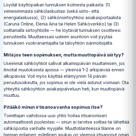
Löydät käyttöpaikan tunnuksen kolmesta paikasta: (1)
viimeisimmästä sähkölaskustasi (sekä siirto- että
energialaskussa), (2) sähkönsiirtoyhtiösi asiakasportaalista
(Caruna Online, Elenia Aina tai Helen Sähköverkko) tai (3)
soittamalla siirtoyhtiölle — he löytävät tunnuksen osoitteesi
perusteella. Muuttaessasi uuteen asuntoon voit pyytää
tunnuksen vuokranantajalta tai taloyhtiön isännöitsijältä.
Mitä jos teen sopimuksen, mutta muuttopäivä siirtyy?
Useimmat sähköyhtiöt sallivat alkamispäivän muuttamisen, jos
ilmoitat muutoksesta ajoissa — yleensä 1–2 arkipäivää ennen
alkupäivää. Voit myös käyttää etämyynnin 14 päivän
peruutusoikeutta, jos sopimus ei ole vielä astunut voimaan. Ota
yhteyttä sähköyhtiön asiakaspalveluun heti, kun muuttopäivä
muuttuu.
Pitääkö minun irtisanoa vanha sopimus itse?
Toimittajan vaihdossa uusi yhtiö hoitaa irtisanomisen
automaattisesti puolestasi — sinun ei tarvitse soittaa tai lähettää
sähköpostia vanhalle myyjälle. Muuttotilanteessa tilanne on
hieman erilainen: edellinen asukas on yleensä irtisanonut oman