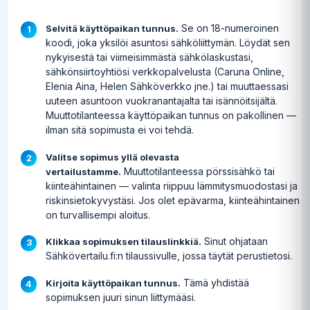
Se on 18-numeroinen
Selvitä käyttöpaikan tunnus.
koodi, joka yksilöi asuntosi sähköliittymän. Löydät sen
nykyisestä tai viimeisimmästä sähkölaskustasi,
sähkönsiirtoyhtiösi verkkopalvelusta (Caruna Online,
Elenia Aina, Helen Sähköverkko jne.) tai muuttaessasi
uuteen asuntoon vuokranantajalta tai isännöitsijältä.
Muuttotilanteessa käyttöpaikan tunnus on pakollinen —
ilman sitä sopimusta ei voi tehdä.
Valitse sopimus yllä olevasta
Muuttotilanteessa pörssisähkö tai
vertailustamme.
kiinteähintainen — valinta riippuu lämmitysmuodostasi ja
riskinsietokyvystäsi. Jos olet epävarma, kiinteähintainen
on turvallisempi aloitus.
Sinut ohjataan
Klikkaa sopimuksen tilauslinkkiä.
Sähkövertailu.fi:n tilaussivulle, jossa täytät perustietosi.
Tämä yhdistää
Kirjoita käyttöpaikan tunnus.
sopimuksen juuri sinun liittymääsi.