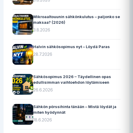
Mikroaaltouunin sähkönkulutus – paljonko se
maksaa? (2026)
3.8.2026
Halvin sähkösopimus nyt – Löydä Paras
28.7.2026
Sähkösopimus 2026 – Täydellinen opas
edullisimman vaihtoehdon löytämiseen
26.6.2026
Sähkön pörssihinta tänään – Mistä löydät ja
miten hyödynnät
18.6.2026