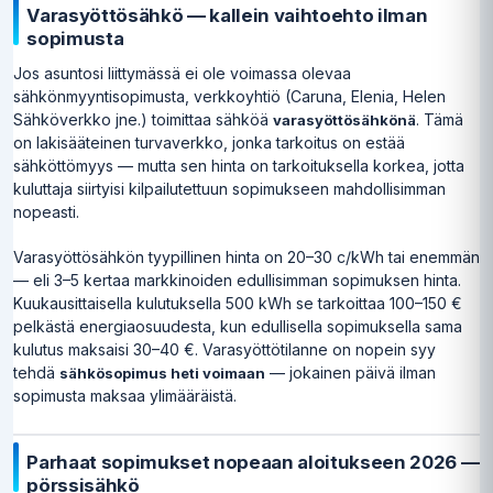
Varasyöttösähkö — kallein vaihtoehto ilman
sopimusta
Jos asuntosi liittymässä ei ole voimassa olevaa
sähkönmyyntisopimusta, verkkoyhtiö (Caruna, Elenia, Helen
Sähköverkko jne.) toimittaa sähköä
. Tämä
varasyöttösähkönä
on lakisääteinen turvaverkko, jonka tarkoitus on estää
sähköttömyys — mutta sen hinta on tarkoituksella korkea, jotta
kuluttaja siirtyisi kilpailutettuun sopimukseen mahdollisimman
nopeasti.
Varasyöttösähkön tyypillinen hinta on 20–30 c/kWh tai enemmän
— eli 3–5 kertaa markkinoiden edullisimman sopimuksen hinta.
Kuukausittaisella kulutuksella 500 kWh se tarkoittaa 100–150 €
pelkästä energiaosuudesta, kun edullisella sopimuksella sama
kulutus maksaisi 30–40 €. Varasyöttötilanne on nopein syy
tehdä
— jokainen päivä ilman
sähkösopimus heti voimaan
sopimusta maksaa ylimääräistä.
Parhaat sopimukset nopeaan aloitukseen 2026 —
pörssisähkö