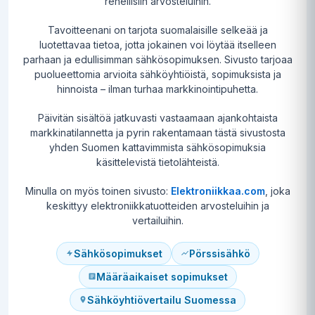
rehellisiin arvosteluihin.
Tavoitteenani on tarjota suomalaisille selkeää ja
luotettavaa tietoa, jotta jokainen voi löytää itselleen
parhaan ja edullisimman sähkösopimuksen. Sivusto tarjoaa
puolueettomia arvioita sähköyhtiöistä, sopimuksista ja
hinnoista – ilman turhaa markkinointipuhetta.
Päivitän sisältöä jatkuvasti vastaamaan ajankohtaista
markkinatilannetta ja pyrin rakentamaan tästä sivustosta
yhden Suomen kattavimmista sähkösopimuksia
käsittelevistä tietolähteistä.
Minulla on myös toinen sivusto:
Elektroniikkaa.com
, joka
keskittyy elektroniikkatuotteiden arvosteluihin ja
vertailuihin.
Sähkösopimukset
Pörssisähkö
Määräaikaiset sopimukset
Sähköyhtiövertailu Suomessa