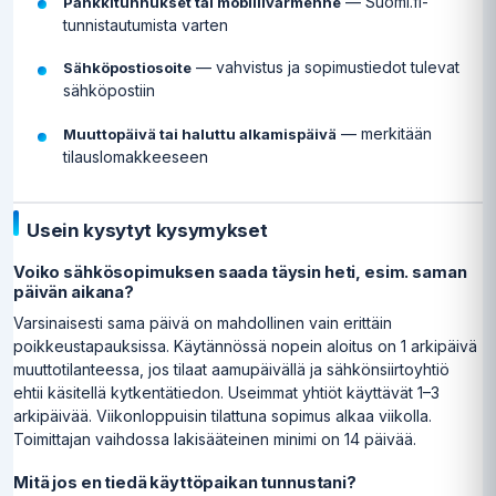
— Suomi.fi-
Pankkitunnukset tai mobiilivarmenne
tunnistautumista varten
— vahvistus ja sopimustiedot tulevat
Sähköpostiosoite
sähköpostiin
— merkitään
Muuttopäivä tai haluttu alkamispäivä
tilauslomakkeeseen
Usein kysytyt kysymykset
Voiko sähkösopimuksen saada täysin heti, esim. saman
päivän aikana?
Varsinaisesti sama päivä on mahdollinen vain erittäin
poikkeustapauksissa. Käytännössä nopein aloitus on 1 arkipäivä
muuttotilanteessa, jos tilaat aamupäivällä ja sähkönsiirtoyhtiö
ehtii käsitellä kytkentätiedon. Useimmat yhtiöt käyttävät 1–3
arkipäivää. Viikonloppuisin tilattuna sopimus alkaa viikolla.
Toimittajan vaihdossa lakisääteinen minimi on 14 päivää.
Mitä jos en tiedä käyttöpaikan tunnustani?