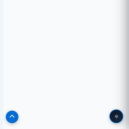
🍪
Scroll
to