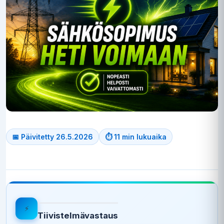
📅 Päivitetty 26.5.2026
⏱ 11 min lukuaika
⚡
Tiivistelmävastaus