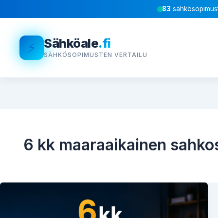
83
sähkösopimust
Sähköale
.fi
⚡
SÄHKÖSOPIMUSTEN VERTAILU
6 kk maaraaikainen sahk