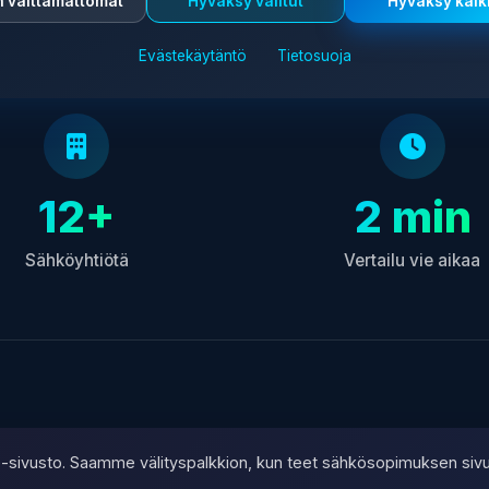
n välttämättömät
Hyväksy valitut
Hyväksy kaik
Evästekäytäntö
Tietosuoja
12+
2 min
Sähköyhtiötä
Vertailu vie aikaa
ate-sivusto. Saamme välityspalkkion, kun teet sähkösopimuksen siv