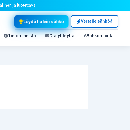
allinen ja luotettava
Löydä halvin sähkö
Vertaile sähköä
Tietoa meistä
Ota yhteyttä
Sähkön hinta