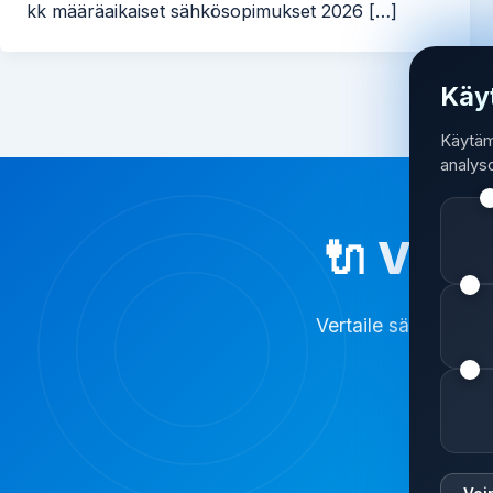
kk määräaikaiset sähkösopimukset 2026 […]
Käy
Käytäm
analys
🔌 Valm
Vertaile sähkösopimu