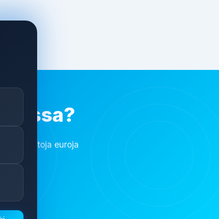
askussa?
tä jopa satoja euroja