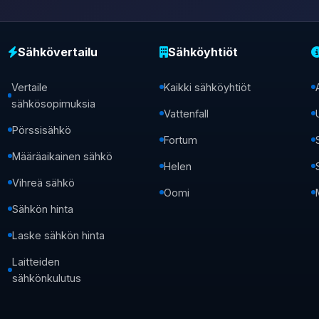
Sähkövertailu
Sähköyhtiöt
Vertaile
Kaikki sähköyhtiöt
sähkösopimuksia
Vattenfall
Pörssisähkö
Fortum
Määräaikainen sähkö
Helen
Vihreä sähkö
Oomi
Sähkön hinta
Laske sähkön hinta
Laitteiden
sähkönkulutus