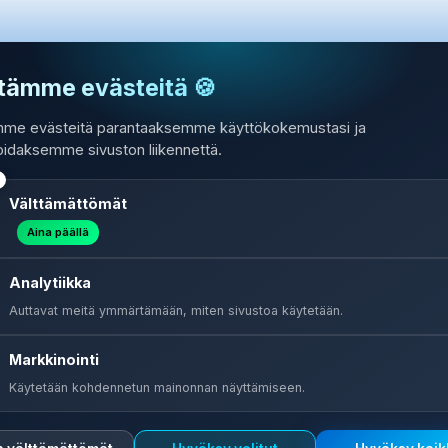
tämme evästeitä 🍪
me evästeitä parantaaksemme käyttökokemustasi ja
oidaksemme sivuston liikennettä.
Välttämättömät
is säästämään sähköl
Aina päällä
Analytiikka
ksia ilmaiseksi ja löydä sinulle paras vaihtoehto. Sääs
Auttavat meitä ymmärtämään, miten sivustoa käytetään.
vuodessa!
Markkinointi
Käytetään kohdennetun mainonnan näyttämiseen.
Vertaile sähkösopimuksia nyt