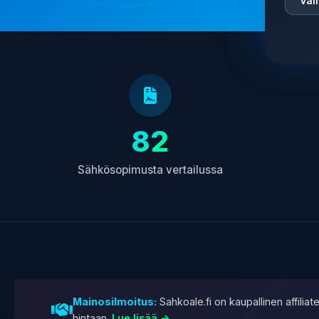
Vai
82
Sähkösopimusta vertailussa
Mainosilmoitus:
Sahkoale.fi on kaupallinen affili
hintaan.
Lue lisää →