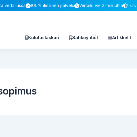
a vertailussa
100% ilmainen palvelu
Vertailu vie 2 minuuttia
Turv
Kulutuslaskuri
Sähköyhtiöt
Artikkelit
osopimus