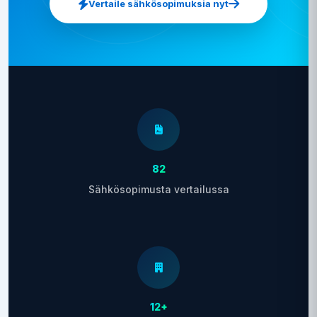
Vertaile sähkösopimuksia nyt
82
Sähkösopimusta vertailussa
12+