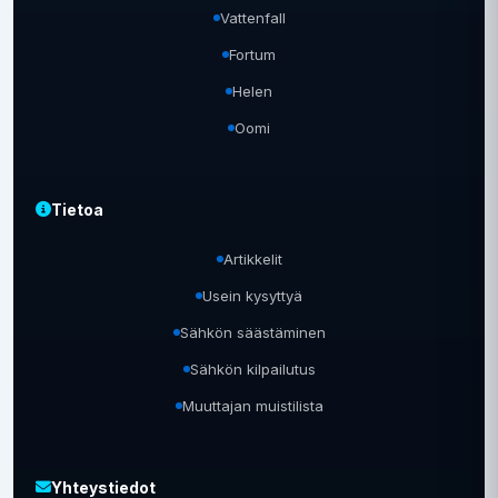
Vattenfall
Fortum
Helen
Oomi
Tietoa
Artikkelit
Usein kysyttyä
Sähkön säästäminen
Sähkön kilpailutus
Muuttajan muistilista
Yhteystiedot