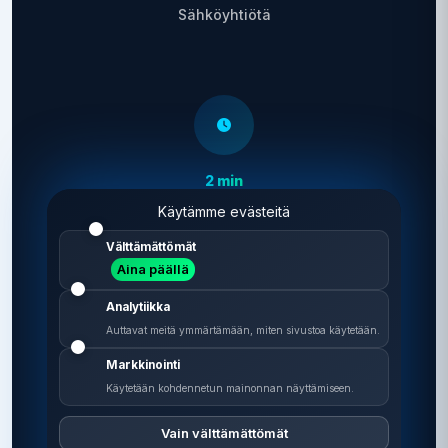
Sähköyhtiötä
2 min
Vertailu vie aikaa
Käytämme evästeitä
Välttämättömät
Aina päällä
Analytiikka
Auttavat meitä ymmärtämään, miten sivustoa käytetään.
Markkinointi
0 €
Käytetään kohdennetun mainonnan näyttämiseen.
Vertailu on ilmainen
Vain välttämättömät