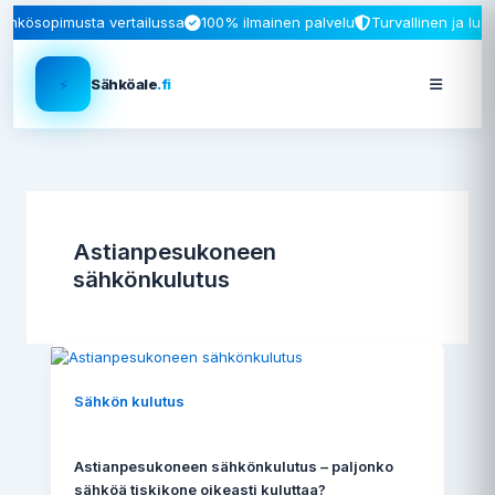
ähkösopimusta vertailussa
100% ilmainen palvelu
Turvallinen ja luo
⚡
Sähköale
.fi
Astianpesukoneen
sähkönkulutus
Sähkön kulutus
Astianpesukoneen sähkönkulutus – paljonko
sähköä tiskikone oikeasti kuluttaa?