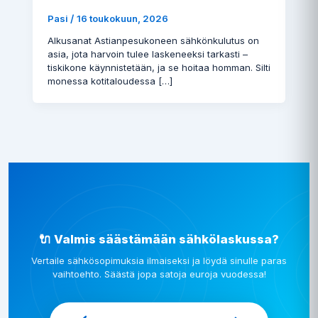
/
Pasi
16 toukokuun, 2026
Alkusanat Astianpesukoneen sähkönkulutus on
asia, jota harvoin tulee laskeneeksi tarkasti –
tiskikone käynnistetään, ja se hoitaa homman. Silti
monessa kotitaloudessa […]
🔌 Valmis säästämään sähkölaskussa?
Vertaile sähkösopimuksia ilmaiseksi ja löydä sinulle paras
vaihtoehto. Säästä jopa satoja euroja vuodessa!