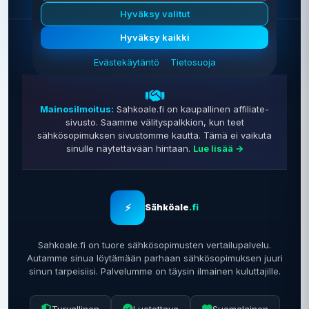
Hyväksy valitut
Hyväksy kaikki
Evästekäytäntö
Tietosuoja
Mainosilmoitus:
Sahkoale.fi on kaupallinen affiliate-
sivusto. Saamme välityspalkkion, kun teet
sähkösopimuksen sivustomme kautta. Tämä ei vaikuta
sinulle näytettävään hintaan.
Lue lisää →
⚡
Sähköale
.fi
Sahkoale.fi on tuore sähkösopimusten vertailupalvelu.
Autamme sinua löytämään parhaan sähkösopimuksen juuri
sinun tarpeisiisi. Palvelumme on täysin ilmainen kuluttajille.
Turvallinen
Luotettava
Suomalainen