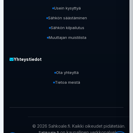
Usein kysyttyä
Sähkön säästäminen
Sähkön kilpailutus
Muuttajan muistilista
Yhteystiedot
Ota yhteyttä
Tietoa meistä
© 2026 Sahkoale.fi. Kaikki oikeudet pidätetään.
on kaupallinen verkkopalvelu.
Sahkoale.fi