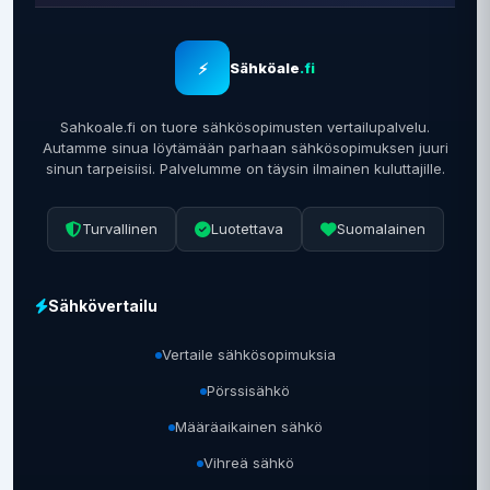
⚡
Sähköale
.fi
Sahkoale.fi on tuore sähkösopimusten vertailupalvelu.
Autamme sinua löytämään parhaan sähkösopimuksen juuri
sinun tarpeisiisi. Palvelumme on täysin ilmainen kuluttajille.
Turvallinen
Luotettava
Suomalainen
Sähkövertailu
Vertaile sähkösopimuksia
Pörssisähkö
Määräaikainen sähkö
Vihreä sähkö