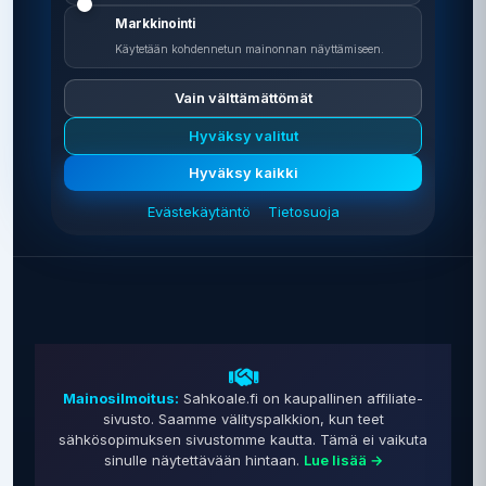
Markkinointi
Käytetään kohdennetun mainonnan näyttämiseen.
Vain välttämättömät
Hyväksy valitut
0 €
Hyväksy kaikki
Vertailu on ilmainen
Evästekäytäntö
Tietosuoja
Mainosilmoitus:
Sahkoale.fi on kaupallinen affiliate-
sivusto. Saamme välityspalkkion, kun teet
sähkösopimuksen sivustomme kautta. Tämä ei vaikuta
sinulle näytettävään hintaan.
Lue lisää →