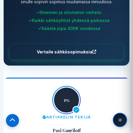
sinulle sopivin sopimus muutamassa minuutissa.
Ilmainen ja sitomaton vertailu
Kaikki sähköyhtiöt yhdessä paikassa
Säästä jopa 400€ vuodessa
Vertaile sähkösopimuksia
PG
ARTIKKELIN TEKIJÄ
🍪
Scroll
to
Pasi Gauriloff