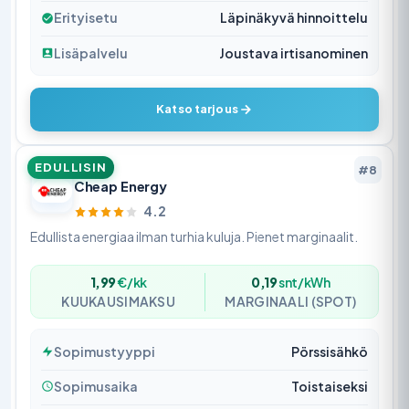
Erityisetu
Läpinäkyvä hinnoittelu
Lisäpalvelu
Joustava irtisanominen
Katso tarjous
EDULLISIN
#8
Cheap Energy
4.2
Edullista energiaa ilman turhia kuluja. Pienet marginaalit.
1,99
€/kk
0,19
snt/kWh
KUUKAUSIMAKSU
MARGINAALI (SPOT)
Sopimustyyppi
Pörssisähkö
Sopimusaika
Toistaiseksi