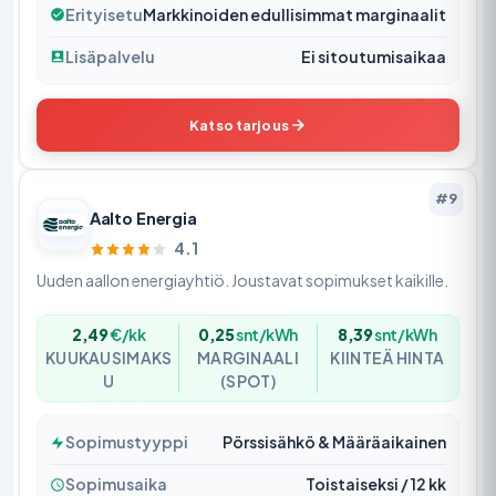
Erityisetu
Markkinoiden edullisimmat marginaalit
Lisäpalvelu
Ei sitoutumisaikaa
Katso tarjous
#9
Aalto Energia
4.1
Uuden aallon energiayhtiö. Joustavat sopimukset kaikille.
2,49
€/kk
0,25
snt/kWh
8,39
snt/kWh
KUUKAUSIMAKS
MARGINAALI
KIINTEÄ HINTA
U
(SPOT)
Sopimustyyppi
Pörssisähkö & Määräaikainen
Sopimusaika
Toistaiseksi / 12 kk