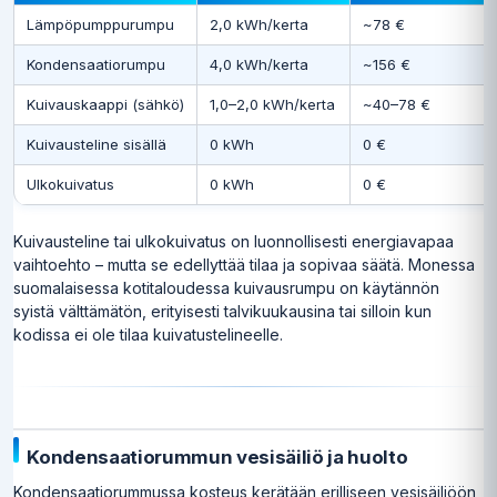
Lämpöpumppurumpu
2,0 kWh/kerta
~78 €
Kondensaatiorumpu
4,0 kWh/kerta
~156 €
Kuivauskaappi (sähkö)
1,0–2,0 kWh/kerta
~40–78 €
Kuivausteline sisällä
0 kWh
0 €
Ulkokuivatus
0 kWh
0 €
Kuivausteline tai ulkokuivatus on luonnollisesti energiavapaa
vaihtoehto – mutta se edellyttää tilaa ja sopivaa säätä. Monessa
suomalaisessa kotitaloudessa kuivausrumpu on käytännön
syistä välttämätön, erityisesti talvikuukausina tai silloin kun
kodissa ei ole tilaa kuivatustelineelle.
Kondensaatiorummun vesisäiliö ja huolto
Kondensaatiorummussa kosteus kerätään erilliseen vesisäiliöön,