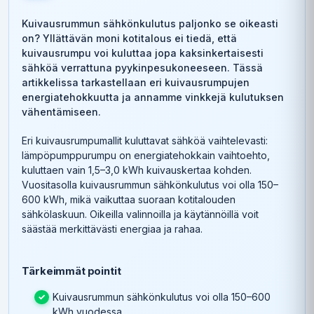
Kuivausrummun sähkönkulutus paljonko se oikeasti
on? Yllättävän moni kotitalous ei tiedä, että
kuivausrumpu voi kuluttaa jopa kaksinkertaisesti
sähköä verrattuna pyykinpesukoneeseen. Tässä
artikkelissa tarkastellaan eri kuivausrumpujen
energiatehokkuutta ja annamme vinkkejä kulutuksen
vähentämiseen.
Eri kuivausrumpumallit kuluttavat sähköä vaihtelevasti:
lämpöpumppurumpu on energiatehokkain vaihtoehto,
kuluttaen vain 1,5–3,0 kWh kuivauskertaa kohden.
Vuositasolla kuivausrummun sähkönkulutus voi olla 150–
600 kWh, mikä vaikuttaa suoraan kotitalouden
sähkölaskuun. Oikeilla valinnoilla ja käytännöillä voit
säästää merkittävästi energiaa ja rahaa.
Tärkeimmät pointit
Kuivausrummun sähkönkulutus voi olla 150–600
kWh vuodessa.