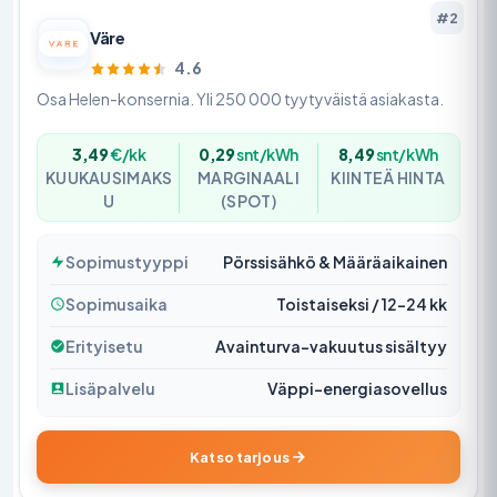
#2
Väre
4.6
Osa Helen-konsernia. Yli 250 000 tyytyväistä asiakasta.
3,49
€/kk
0,29
snt/kWh
8,49
snt/kWh
KUUKAUSIMAKS
MARGINAALI
KIINTEÄ HINTA
U
(SPOT)
Sopimustyyppi
Pörssisähkö & Määräaikainen
Sopimusaika
Toistaiseksi / 12–24 kk
Erityisetu
Avainturva-vakuutus sisältyy
Lisäpalvelu
Väppi-energiasovellus
Katso tarjous