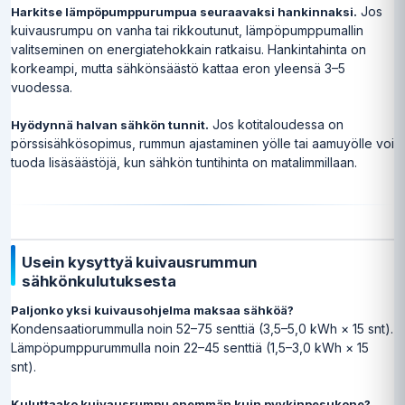
Jos
Harkitse lämpöpumppurumpua seuraavaksi hankinnaksi.
kuivausrumpu on vanha tai rikkoutunut, lämpöpumppumallin
valitseminen on energiatehokkain ratkaisu. Hankintahinta on
korkeampi, mutta sähkönsäästö kattaa eron yleensä 3–5
vuodessa.
Jos kotitaloudessa on
Hyödynnä halvan sähkön tunnit.
pörssisähkösopimus, rummun ajastaminen yölle tai aamuyölle voi
tuoda lisäsäästöjä, kun sähkön tuntihinta on matalimmillaan.
Usein kysyttyä kuivausrummun
sähkönkulutuksesta
Paljonko yksi kuivausohjelma maksaa sähköä?
Kondensaatiorummulla noin 52–75 senttiä (3,5–5,0 kWh × 15 snt).
Lämpöpumppurummulla noin 22–45 senttiä (1,5–3,0 kWh × 15
snt).
Kuluttaako kuivausrumpu enemmän kuin pyykinpesukone?