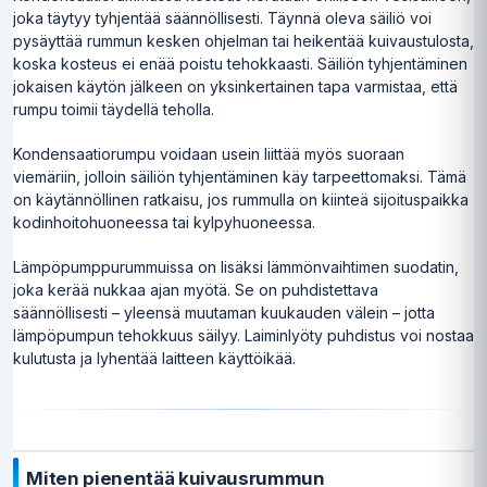
joka täytyy tyhjentää säännöllisesti. Täynnä oleva säiliö voi
pysäyttää rummun kesken ohjelman tai heikentää kuivaustulosta,
koska kosteus ei enää poistu tehokkaasti. Säiliön tyhjentäminen
jokaisen käytön jälkeen on yksinkertainen tapa varmistaa, että
rumpu toimii täydellä teholla.
Kondensaatiorumpu voidaan usein liittää myös suoraan
viemäriin, jolloin säiliön tyhjentäminen käy tarpeettomaksi. Tämä
on käytännöllinen ratkaisu, jos rummulla on kiinteä sijoituspaikka
kodinhoitohuoneessa tai kylpyhuoneessa.
Lämpöpumppurummuissa on lisäksi lämmönvaihtimen suodatin,
joka kerää nukkaa ajan myötä. Se on puhdistettava
säännöllisesti – yleensä muutaman kuukauden välein – jotta
lämpöpumpun tehokkuus säilyy. Laiminlyöty puhdistus voi nostaa
kulutusta ja lyhentää laitteen käyttöikää.
Miten pienentää kuivausrummun