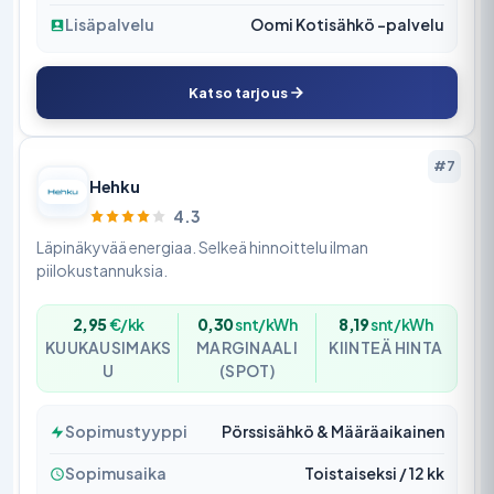
Lisäpalvelu
Oomi Kotisähkö -palvelu
Katso tarjous
#7
Hehku
4.3
Läpinäkyvää energiaa. Selkeä hinnoittelu ilman
piilokustannuksia.
2,95
€/kk
0,30
snt/kWh
8,19
snt/kWh
KUUKAUSIMAKS
MARGINAALI
KIINTEÄ HINTA
U
(SPOT)
Sopimustyyppi
Pörssisähkö & Määräaikainen
Sopimusaika
Toistaiseksi / 12 kk