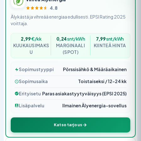
4.8
Älykästä ja vihreää energiaa edullisesti. EPSI Rating 2025
voittaja.
2,99
€/kk
0,24
snt/kWh
7,99
snt/kWh
KUUKAUSIMAKS
MARGINAALI
KIINTEÄ HINTA
U
(SPOT)
Sopimustyyppi
Pörssisähkö & Määräaikainen
Sopimusaika
Toistaiseksi / 12–24 kk
Erityisetu
Paras asiakastyytyväisyys (EPSI 2025)
Lisäpalvelu
Ilmainen Älyenergia-sovellus
Katso tarjous