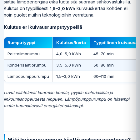
siirtää lämpöenergiaa eikä tuota sitä suoraan sähkövastuksilla.
Kulutus on tyypillisesti
kuivauskertaa kohden eli
1,5–3,0 kWh
noin puolet muihin teknologioihin verrattuna.
Kulutus eri kuivausrumputyypeillä
Rumputyyppi
Kulutus/kerta
Tyypillinen kuivausai
Poistoilmarumpu
4,0–5,0 kWh
45–70 min
Kondensaatiorumpu
3,5–5,0 kWh
50–80 min
Lämpöpumppurumpu
1,5–3,0 kWh
60–110 min
Luvut vaihtelevat kuorman koosta, pyykin materiaalista ja
linkoumisnopeudesta riippuen. Lämpöpumppurumpu on hitaampi
mutta huomattavasti energiatehokkaampi.
Mitä kuivausrummun käyttö maksaa vuodessa?