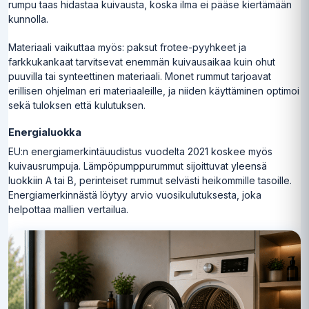
rumpu taas hidastaa kuivausta, koska ilma ei pääse kiertämään
kunnolla.
Materiaali vaikuttaa myös: paksut frotee-pyyhkeet ja
farkkukankaat tarvitsevat enemmän kuivausaikaa kuin ohut
puuvilla tai synteettinen materiaali. Monet rummut tarjoavat
erillisen ohjelman eri materiaaleille, ja niiden käyttäminen optimoi
sekä tuloksen että kulutuksen.
Energialuokka
EU:n energiamerkintäuudistus vuodelta 2021 koskee myös
kuivausrumpuja. Lämpöpumppurummut sijoittuvat yleensä
luokkiin A tai B, perinteiset rummut selvästi heikommille tasoille.
Energiamerkinnästä löytyy arvio vuosikulutuksesta, joka
helpottaa mallien vertailua.