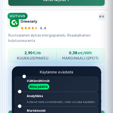
UUTUUS
#4
Greenely
4.4
Ruotsalainen älykäs energiapalvelu. Reaaliaikainen
kulutusseuranta.
2,90
€/kk
0,38
snt/kWh
KUUKAUSIMAKSU
MARGINAALI (SPOT)
Sopimustyyppi
Pörssisähkö
Käytämme evästeitä
Välttämättömät
Sopimusaika
Toistaiseksi
Aina päällä
Erityisetu
Reaaliaikainen kulutuksen seuranta
Analytiikka
Lisäpalvelu
Automaattinen optimointi
Auttavat meitä ymmärtämään, miten sivustoa käytetään.
Markkinointi