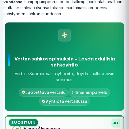
. Lämpöpumppurumpu on kalliimpi hankintahinnaltaan,
vuodessa
mutta se maksaa itsensä takaisin muutamassa vuodessa
säästyneen sähkön muodossa.
Vertaa sähkösopimuksia – Löydä edullisin
sähköyhtiö
Vertaile Suomen sähköyhtiöitä ja löydä sinulle sopivin
sopimus.
Luotettava vertailu
Ilmainen palvelu
9 yhtiötä vertailussa
SUOSITUIN
#1
Vihreä Älyenergia