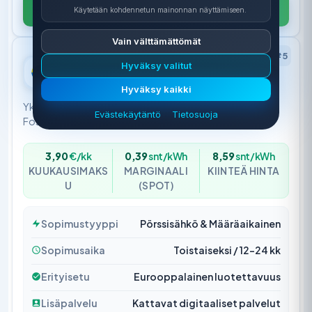
Katso tarjous
Käytetään kohdennetun mainonnan näyttämiseen.
Vain välttämättömät
#5
Hyväksy valitut
Vattenfall
4.4
Hyväksy kaikki
Yksi Euroopan suurimmista energiayhtiöistä.
Evästekäytäntö
Tietosuoja
Fossiilivapaata sähköä.
3,90
€/kk
0,39
snt/kWh
8,59
snt/kWh
KUUKAUSIMAKS
MARGINAALI
KIINTEÄ HINTA
U
(SPOT)
Sopimustyyppi
Pörssisähkö & Määräaikainen
Sopimusaika
Toistaiseksi / 12–24 kk
Erityisetu
Eurooppalainen luotettavuus
Lisäpalvelu
Kattavat digitaaliset palvelut