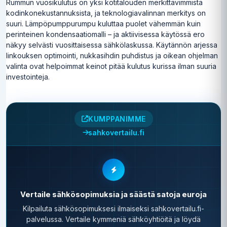
Rummun vuosikulutus on yksi kotitalouden merkittävimmistä
kodinkonekustannuksista, ja teknologiavalinnan merkitys on
suuri. Lämpöpumppurumpu kuluttaa puolet vähemmän kuin
perinteinen kondensaatiomalli – ja aktiivisessa käytössä ero
näkyy selvästi vuosittaisessa sähkölaskussa. Käytännön arjessa
linkouksen optimointi, nukkasihdin puhdistus ja oikean ohjelman
valinta ovat helpoimmat keinot pitää kulutus kurissa ilman suuria
investointeja.
KUMPPANIMME
sahkovertailu.fi
Vertaile sähkösopimuksia ja säästä satoja euroja
Kilpailuta sähkösopimuksesi ilmaiseksi sahkovertailu.fi-
palvelussa. Vertaile kymmeniä sähköyhtiöitä ja löydä