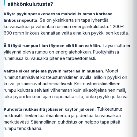
sähkönkulutusta?
Käytä pyykinpesukoneessa mahdollisimman korkeaa
Se on yksinkertaisin tapa lyhentää
linkousnopeutta.
kuivausaikaa ja vähentää rummun energiankulutusta. 1 200–1
600 rpm:n linkous kannattaa valita aina kun pyykki sen kestää.
Täysi mutta ei
Älä täytä rumpua liian täyteen eikä liian vähään.
ylitäynnä oleva rumpu on energiatehokkain. Puolityhjässä
rummussa kuivausaika pitenee tarpeettomasti.
Monet
Valitse oikea ohjelma pyykin materiaalin mukaan.
rummut tunnistivat kosteustunnistimen avulla, milloin pyykki on
kuiva, ja sammuvat automaattisesti. Kosteustunnistimellinen
rumpu kuluttaa selvästi vähemmän kuin aikaohjelmainen malli,
joka pyörii kiinteän ajan riippumatta siitä, onko pyykki jo kuiva.
Tukkeutunut
Puhdista nukkasihti jokaisen käytön jälkeen.
nukkasihti heikentää ilmankiertoa ja pidentää kuivausaikaa
merkittävästi. Säännöllinen puhdistus on helppo tapa pitää
rumpu tehokkaana.