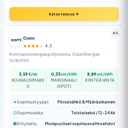
Katso tarjous
#6
Oomi
4.3
Kotimaista energiaa pohjoisesta. Oulun Energian
tytäryhtiö.
3,59
€/kk
0,33
snt/kWh
8,89
snt/kWh
KUUKAUSIMAKS
MARGINAALI
KIINTEÄ HINTA
U
(SPOT)
Sopimustyyppi
Pörssisähkö & Määräaikainen
Sopimusaika
Toistaiseksi / 12–24 kk
Erityisetu
Monipuoliset sopimusvaihtoehdot