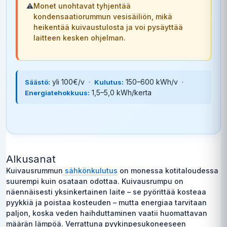
⚠️
Monet unohtavat tyhjentää
kondensaatiorummun vesisäiliön, mikä
heikentää kuivaustulosta ja voi pysäyttää
laitteen kesken ohjelman.
yli 100€/v ·
150–600 kWh/v ·
Säästö:
Kulutus:
1,5–5,0 kWh/kerta
Energiatehokkuus:
Alkusanat
Kuivausrummun
sähkönkulutus
on monessa kotitaloudessa
suurempi kuin osataan odottaa. Kuivausrumpu on
näennäisesti yksinkertainen laite – se pyörittää kosteaa
pyykkiä ja poistaa kosteuden – mutta energiaa tarvitaan
paljon, koska veden haihduttaminen vaatii huomattavan
määrän lämpöä. Verrattuna pyykinpesukoneeseen