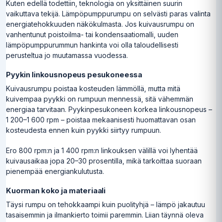
Kuten edellä todettiin, teknologia on yksittäinen suurin
vaikuttava tekijä. Lämpöpumppurumpu on selvästi paras valinta
energiatehokkuuden näkökulmasta. Jos kuivausrumpu on
vanhentunut poistoilma- tai kondensaatiomalli, uuden
lämpöpumppurummun hankinta voi olla taloudellisesti
perusteltua jo muutamassa vuodessa.
Pyykin linkousnopeus pesukoneessa
Kuivausrumpu poistaa kosteuden lämmöllä, mutta mitä
kuivempaa pyykki on rumpuun mennessä, sitä vähemmän
energiaa tarvitaan. Pyykinpesukoneen korkea linkousnopeus –
1 200–1 600 rpm – poistaa mekaanisesti huomattavan osan
kosteudesta ennen kuin pyykki siirtyy rumpuun.
Ero 800 rpm:n ja 1 400 rpm:n linkouksen välillä voi lyhentää
kuivausaikaa jopa 20–30 prosentilla, mikä tarkoittaa suoraan
pienempää energiankulutusta.
Kuorman koko ja materiaali
Täysi rumpu on tehokkaampi kuin puolityhjä – lämpö jakautuu
tasaisemmin ja ilmankierto toimii paremmin. Liian täynnä oleva