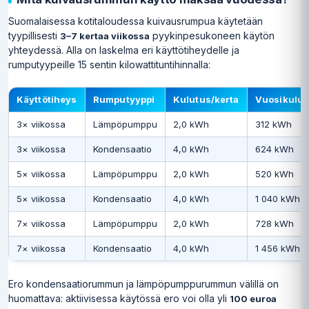
Suomalaisessa kotitaloudessa kuivausrumpua käytetään
tyypillisesti
pyykinpesukoneen käytön
3–7 kertaa viikossa
yhteydessä. Alla on laskelma eri käyttötiheydelle ja
rumputyypeille 15 sentin kilowattituntihinnalla:
Käyttötiheys
Rumputyyppi
Kulutus/kerta
Vuosikulut
3× viikossa
Lämpöpumppu
2,0 kWh
312 kWh
3× viikossa
Kondensaatio
4,0 kWh
624 kWh
5× viikossa
Lämpöpumppu
2,0 kWh
520 kWh
5× viikossa
Kondensaatio
4,0 kWh
1 040 kWh
7× viikossa
Lämpöpumppu
2,0 kWh
728 kWh
7× viikossa
Kondensaatio
4,0 kWh
1 456 kWh
Ero kondensaatiorummun ja lämpöpumppurummun välillä on
huomattava: aktiivisessa käytössä ero voi olla yli
100 euroa