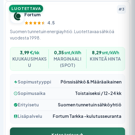
LUOTETTAVA
#3
Fortum
4.5
Suomen tunnetuin energiayhtiö. Luotettavaa sähköä
vuodesta 1998.
3,99
€/kk
0,35
snt/kWh
8,29
snt/kWh
KUUKAUSIMAKS
MARGINAALI
KIINTEÄ HINTA
U
(SPOT)
Sopimustyyppi
Pörssisähkö & Määräaikainen
Sopimusaika
Toistaiseksi / 12–24 kk
Erityisetu
Suomen tunnetuin sähköyhtiö
Lisäpalvelu
Fortum Tarkka -kulutusseuranta
Katso tarjous