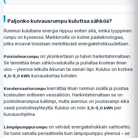
Paljonko kuivausrumpu kuluttaa sähköä?
Rummun kuluttama energia riippuu eniten siitä, minkä tyyppinen
rumpu on kyseessä. Markkinoilla on kolme pääteknologiaa,
jotka eroavat toisistaan merkittävästi energiatehokkuudeltaan.
on yksinkertaisin ja halvin hankintahinnaltaan.
Poistoilmarumpu
Se lämmittää ilman sähkövastuksilla ja puhaltaa kostean ilman
ulos – yleensä letkulla ikkunan tai seinän läpi. Kulutus on korkea:
kuivauskertaa kohden.
4,0–5,0 kWh
kierrättää ilman rummun sisällä ja poistaa
Kondensaatiorumpu
kosteuden erilliseen vesisäiliöön. Hankintahinnaltaan se on
poistoilmarumpua kalliimpi, mutta asennus on joustavampi eikä
vaadi poistoilmayhteyttä. Kulutus on noin
per
3,5–5,0 kWh
kuivausohjelma.
on selvästi energiatehokkain vaihtoehto.
Lämpöpumppurumpu
Se toimii samalla periaatteella kuin lämpöpumppu yleensä – se