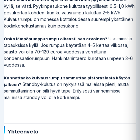
Kyllä, selvästi. Pyykinpesukone kuluttaa tyypillisesti 0,5–1,0 kWh
pesukertaa kohden, kun kuivausrumpu kuluttaa 2–5 kWh.
Kuivausrumpu on monessa kotitaloudessa suurempi yksittäinen
kodinkonekustannus kuin pesukone.
Useimmissa
Onko lämpöpumppurumpu oikeasti sen arvoinen?
tapauksissa kyllä. Jos rumpua käytetään 4–5 kertaa viikossa,
säästö voi olla 70–120 euroa vuodessa verrattuna
kondensaatiorumpuun. Hankintahintaero kurotaan umpeen 3–6
vuodessa.
Kannattaako kuivausrumpu sammuttaa pistorasiasta käytön
Standby-kulutus on nykyisissä malleissa pieni, mutta
jälkeen?
sammuttaminen on silti hyvä tapa. Erityisesti vanhemmissa
malleissa standby voi olla korkeampi.
Yhteenveto