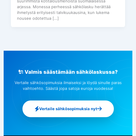
suurimmista kotitalousmenoista suomalaisessa
arjessa. Monessa perheessä sähkölasku herättää
ihmetystä erityisesti talvikuukausina, kun lukema
nousee odotettua […]
🔌 Valmis säästämään sähkölaskussa?
Vertaile sähkösopimuksia ilmaiseksi ja löydä sinulle paras
vaihtoehto. Säästä jopa satoja euroja vuodessa!
Vertaile sähkösopimuksia nyt