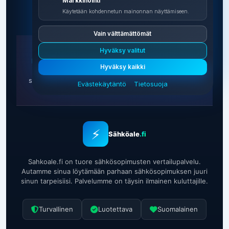
Markkinointi
Käytetään kohdennetun mainonnan näyttämiseen.
Vain välttämättömät
Hyväksy valitut
Mainosilmoitus:
Sahkoale.fi on kaupallinen affiliate-
Hyväksy kaikki
sivusto. Saamme välityspalkkion, kun teet
sähkösopimuksen sivustomme kautta. Tämä ei vaikuta
Evästekäytäntö
Tietosuoja
sinulle näytettävään hintaan.
Lue lisää →
⚡
Sähköale
.fi
Sahkoale.fi on tuore sähkösopimusten vertailupalvelu.
Autamme sinua löytämään parhaan sähkösopimuksen juuri
sinun tarpeisiisi. Palvelumme on täysin ilmainen kuluttajille.
Turvallinen
Luotettava
Suomalainen