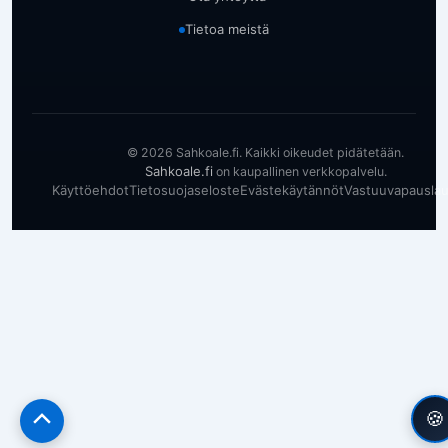
Tietoa meistä
© 2026 Sahkoale.fi. Kaikki oikeudet pidätetään.
Sahkoale.fi
on kaupallinen verkkopalvelu.
Käyttöehdot
Tietosuojaseloste
Evästekäytännöt
Vastuuvapausla
🍪
Scroll
to