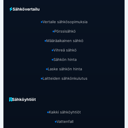
Sähkövertailu
Vertaile sähkösopimuksia
Pörssisähkö
Määräaikainen sähkö
Vihreä sähkö
Sähkön hinta
Laske sähkön hinta
Laitteiden sähkönkulutus
Sähköyhtiöt
Kaikki sähköyhtiöt
Vattenfall