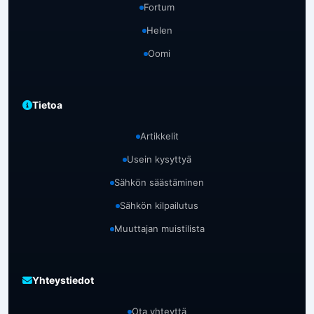
Fortum
Helen
Oomi
Tietoa
Artikkelit
Usein kysyttyä
Sähkön säästäminen
Sähkön kilpailutus
Muuttajan muistilista
Yhteystiedot
Ota yhteyttä