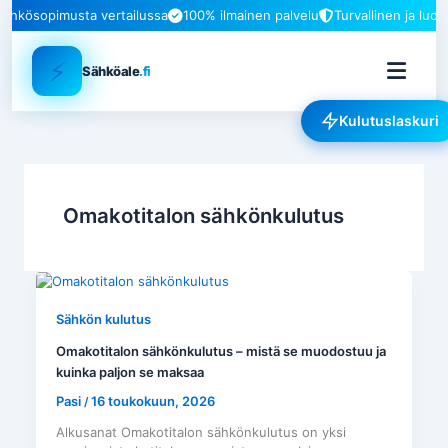
ähkösopimusta vertailussa
100% ilmainen palvelu
Turvallinen ja luot
⚡
Sähköale
.fi
Kulutuslaskuri
Omakotitalon sähkönkulutus
Sähkön kulutus
Omakotitalon sähkönkulutus – mistä se muodostuu ja
kuinka paljon se maksaa
Pasi
16 toukokuun, 2026
/
Alkusanat Omakotitalon sähkönkulutus on yksi