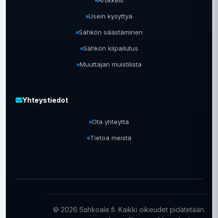
Artikkelit
Usein kysyttyä
Sähkön säästäminen
Sähkön kilpailutus
Muuttajan muistilista
Yhteystiedot
Ota yhteyttä
Tietoa meistä
© 2026 Sahkoale.fi. Kaikki oikeudet pidätetään.