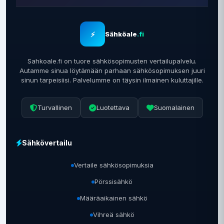
⚡
Sähköale
.fi
Sahkoale.fi on tuore sähkösopimusten vertailupalvelu.
Autamme sinua löytämään parhaan sähkösopimuksen juuri
sinun tarpeisiisi. Palvelumme on täysin ilmainen kuluttajille.
Turvallinen
Luotettava
Suomalainen
Sähkövertailu
Vertaile sähkösopimuksia
Pörssisähkö
Määräaikainen sähkö
Vihreä sähkö