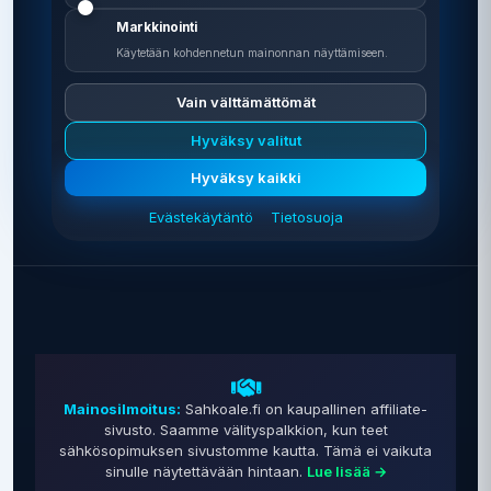
Markkinointi
Käytetään kohdennetun mainonnan näyttämiseen.
Vain välttämättömät
Hyväksy valitut
0 €
Hyväksy kaikki
Vertailu on ilmainen
Evästekäytäntö
Tietosuoja
Mainosilmoitus:
Sahkoale.fi on kaupallinen affiliate-
sivusto. Saamme välityspalkkion, kun teet
sähkösopimuksen sivustomme kautta. Tämä ei vaikuta
sinulle näytettävään hintaan.
Lue lisää →