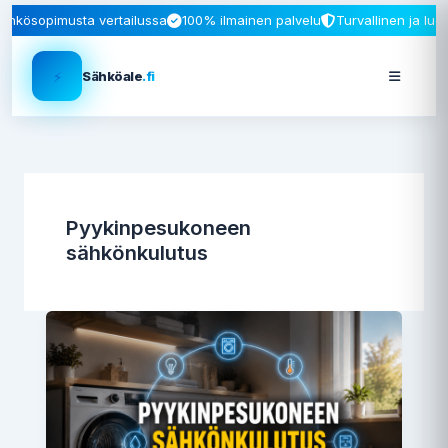
ähkösopimusta vertailussa
100% ilmainen palvelu
Turvallinen ja luo
⚡
Sähköale
.fi
Pyykinpesukoneen
sähkönkulutus