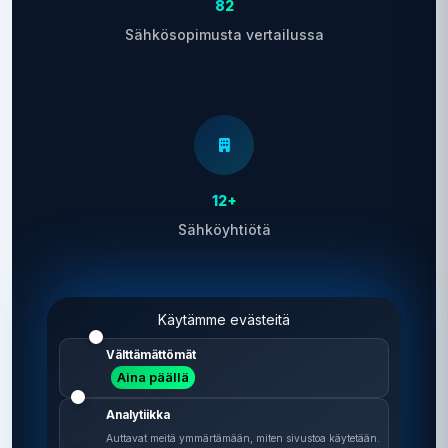
82
Sähkösopimusta vertailussa
12+
Sähköyhtiötä
Käytämme evästeitä
Välttämättömät
Aina päällä
2 min
Analytiikka
Vertailu vie aikaa
Auttavat meitä ymmärtämään, miten sivustoa käytetään.