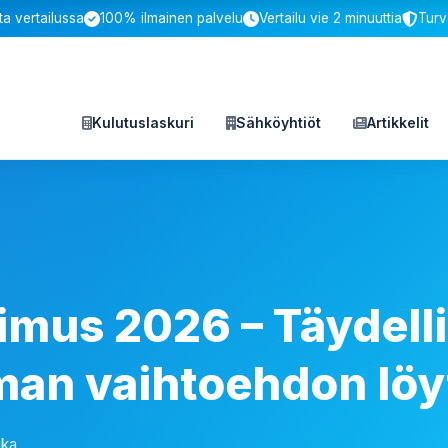
a vertailussa
100% ilmainen palvelu
Vertailu vie 2 minuuttia
Turv
Kulutuslaskuri
Sähköyhtiöt
Artikkelit
mus 2026 – Täydell
man vaihtoehdon lö
ika