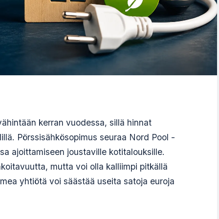
ähintään kerran vuodessa, sillä hinnat
älillä. Pörssisähkösopimus seuraa Nord Pool -
sa ajoittamiseen joustaville kotitalouksille.
itavuutta, mutta voi olla kalliimpi pitkällä
olmea yhtiötä voi säästää useita satoja euroja