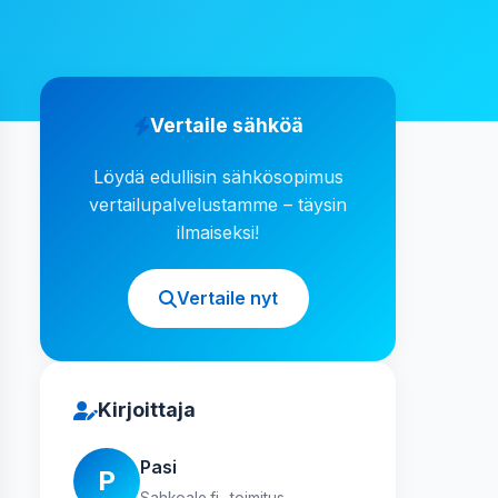
Vertaile sähköä
Löydä edullisin sähkösopimus
vertailupalvelustamme – täysin
ilmaiseksi!
Vertaile nyt
Kirjoittaja
Pasi
P
Sahkoale.fi -toimitus