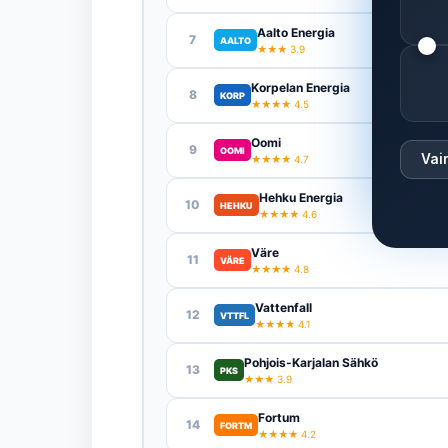
Aalto Energia
7
AALTO
★★★ 3.9
Korpelan Energia
8
KORP
★★★★ 4.5
Oomi
9
OOMI
Vai
★★★★ 4.7
Hehku Energia
10
HEHKU
★★★★ 4.6
Väre
11
VÄRE
★★★★ 4.8
Vattenfall
12
VTTFL
★★★★ 4.1
Pohjois-Karjalan Sähkö
13
PKS
★★★ 3.9
Fortum
14
FORTM
★★★★ 4.2