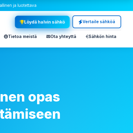
allinen ja luotettava
Löydä halvin sähkö
Vertaile sähköä
Tietoa meistä
Ota yhteyttä
Sähkön hinta
inen opas
ytämiseen