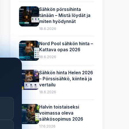
Sähkön pörssihinta
tänään – Mistä löydät ja
miten hyödynnät
18.6.2026
Nord Pool sähkön hinta –
Kattava opas 2026
18.6.2026
Sähkön hinta Helen 2026
– Pörssisähkö, kiinteä ja
vertailu
18.6.2026
Halvin toistaiseksi
voimassa oleva
sähkösopimus 2026
17.6.2026