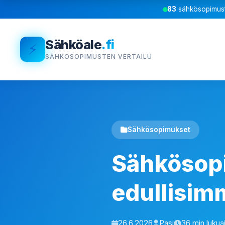
83
sähkösopimust
Sähköale
.fi
⚡
SÄHKÖSOPIMUSTEN VERTAILU
Sähkösopimukset
Sähkösopi
edullisim
26.6.2026
Pasi
36 min lukua