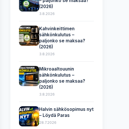
– paljonko se maksaa?
(2026)
3.8.2026
Kahvinkeittimen
sähkönkulutus –
paljonko se maksaa?
(2026)
3.8.2026
Mikroaaltouunin
sähkönkulutus –
paljonko se maksaa?
(2026)
3.8.2026
Halvin sähkösopimus nyt
– Löydä Paras
28.7.2026