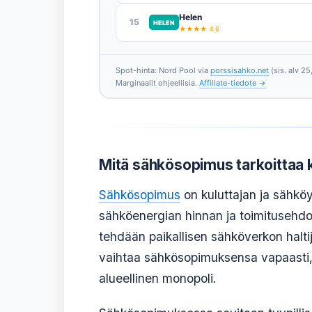
Helen
15
HELEN
★★★★ 4.6
Spot-hinta: Nord Pool via
porssisahko.net
(sis. alv 25
Marginaalit ohjeellisia.
Affiliate-tiedote →
Mitä sähkösopimus tarkoittaa
Sähkösopimus
on kuluttajan ja sähköy
sähköenergian hinnan ja toimitusehdot
tehdään paikallisen sähköverkon haltij
vaihtaa sähkösopimuksensa vapaasti, 
alueellinen monopoli.