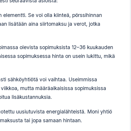
sti seuraavista asioista:
elementti. Se voi olla kiinteä, pörssihinnan
n lisätään aina siirtomaksu ja verot, jotka
voimassa olevista sopimuksista 12–36 kuukauden
isessa sopimuksessa hinta on usein lukittu, mikä
sti sähköyhtiötä voi vaihtaa. Useimmissa
 viikkoa, mutta määräaikaisissa sopimuksissa
oitua lisäkustannuksia.
otettu uusiutuvista energialähteistä. Moni yhtiö
sämaksusta tai jopa samaan hintaan.