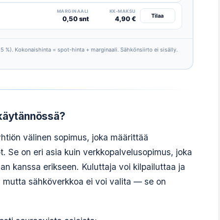
MARGINAALI
KK-MAKSU
Tilaa
0,50 snt
4,90 €
,5 %). Kokonaishinta = spot-hinta + marginaali. Sähkönsiirto ei sisälly.
 käytännössä?
htiön välinen sopimus, joka määrittää
. Se on eri asia kuin verkkopalvelusopimus, joka
an kanssa erikseen. Kuluttaja voi kilpailuttaa ja
mutta sähköverkkoa ei voi valita — se on