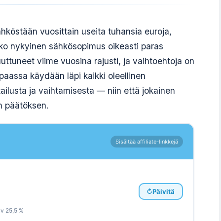
hköstään vuosittain useita tuhansia euroja,
ko nykyinen sähkösopimus oikeasti paras
ttuneet viime vuosina rajusti, ja vaihtoehtoja on
assa käydään läpi kaikki oleellinen
ilusta ja vaihtamisesta — niin että jokainen
n päätöksen.
Sisältää affiliate-linkkejä
↻
Päivitä
lv 25,5 %