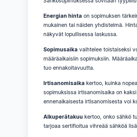
Sähkösopimuksessa sovitaan tyypillise
Energian hinta
on sopimuksen tärkein 
mukainen tai näiden yhdistelmä. Hintaa
näkyvät lopullisessa laskussa.
Sopimusaika
vaihtelee toistaiseksi 
määräaikaisiin sopimuksiin. Määräaika
tuo ennakoitavuutta.
Irtisanomisaika
kertoo, kuinka nopea
sopimuksissa irtisanomisaika on kaksi
ennenaikaisesta irtisanomisesta voi k
Alkuperätakuu
kertoo, onko sähkö tu
tarjoaa sertifioitua vihreää sähköä li