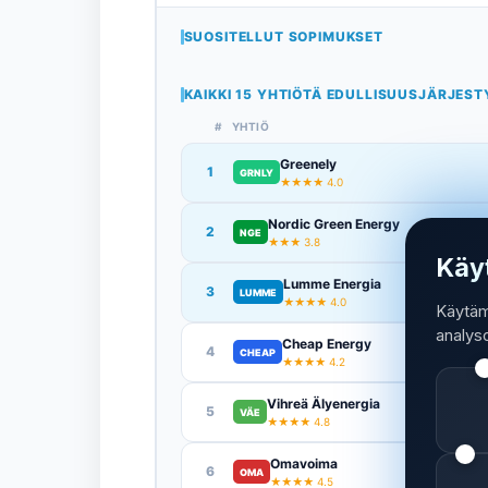
SUOSITELLUT SOPIMUKSET
KAIKKI 15 YHTIÖTÄ EDULLISUUSJÄRJES
#
YHTIÖ
Greenely
1
GRNLY
★★★★ 4.0
Nordic Green Energy
2
NGE
★★★ 3.8
Käy
Lumme Energia
3
LUMME
★★★★ 4.0
Käytäm
analys
Cheap Energy
4
CHEAP
★★★★ 4.2
Vihreä Älyenergia
5
VÄE
★★★★ 4.8
Omavoima
6
OMA
★★★★ 4.5