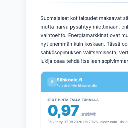
Suomalaiset kotitaloudet maksavat sä
mutta harva pysähtyy miettimään, on
vaihtoehto. Energiamarkkinat ovat muu
nyt enemmän kuin koskaan. Tässä oppa
sähkösopimuksen valitsemisesta, verta
lukija osaa tehdä itselleen sopivimma
Sähköale.fi
⚡
Pörssisähkön hintavertailu
SPOT-HINTA TÄLLÄ TUNNILLA
0,97
snt/kWh
Päivitetty 07.08.2026 klo 20:26 · elecz.com · sis. a