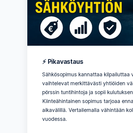
⚡ Pikavastaus
Sähkösopimus kannattaa kilpailuttaa v
vaihtelevat merkittävästi yhtiöiden v
pörssin tuntihintoja ja sopii kulutuksen
Kiinteähintainen sopimus tarjoaa ennako
aikavälillä. Vertailemalla vähintään k
vuodessa.