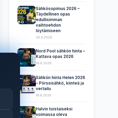
Sähkösopimus 2026 –
Täydellinen opas
edullisimman
vaihtoehdon
löytämiseen
26.6.2026
Nord Pool sähkön hinta –
Kattava opas 2026
18.6.2026
Sähkön hinta Helen 2026
– Pörssisähkö, kiinteä ja
vertailu
18.6.2026
Halvin toistaiseksi
voimassa oleva