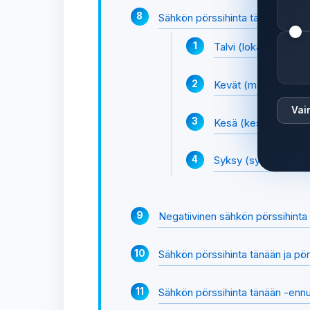
Sähkön pörssihinta tänään eri v
Talvi (loka–maaliskuu
Kevät (maalis–touko
Vai
Kesä (kesä–elokuu) 
Syksy (syys–lokakuu
Negatiivinen sähkön pörssihinta 
Sähkön pörssihinta tänään ja pö
Sähkön pörssihinta tänään -enn