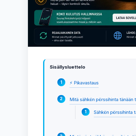
Sisällysluettelo
⚡ Pikavastaus
Mitä sähkön pörssihinta tänään t
Sähkön pörssihinta t