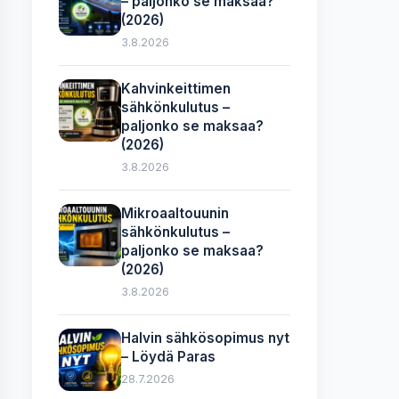
– paljonko se maksaa?
(2026)
3.8.2026
Kahvinkeittimen
sähkönkulutus –
paljonko se maksaa?
(2026)
3.8.2026
Mikroaaltouunin
sähkönkulutus –
paljonko se maksaa?
(2026)
3.8.2026
Halvin sähkösopimus nyt
– Löydä Paras
28.7.2026