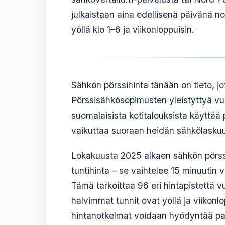
julkaistaan aina edellisenä päivänä noi
yöllä klo 1–6 ja viikonloppuisin.
Sähkön pörssihinta tänään on tieto, j
Pörssisähkösopimusten yleistyttyä vu
suomalaisista kotitalouksista käyttää 
vaikuttaa suoraan heidän sähkölasku
Lokakuusta 2025 alkaen sähkön pörssi
tuntihinta – se vaihtelee 15 minuutin 
Tämä tarkoittaa 96 eri hintapistettä
halvimmat tunnit ovat yöllä ja viikon
hintanotkelmat voidaan hyödyntää p