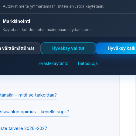
Auttavat meitä ymmärtämään, miten sivustoa käytetään.
uodenaikoina – mitä odottaa?
) – korkein riski
Markkinointi
Käytetään kohdennetun mainonnan näyttämiseen.
kuu) – nopea lasku
n välttämättömät
Hyväksy valitut
Hyväksy kaik
– halvinta pörssisähköä
Evästekäytäntö
Tietosuoja
) – varovaisuuden aika
tänään – mitä se tarkoittaa?
rssisähkösopimus – kenelle sopii?
uste talvelle 2026–2027