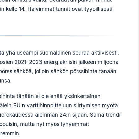
n kello 14. Halvimmat tunnit ovat tyypillisesti
ota yhä useampi suomalainen seuraa aktiivisesti.
osien 2021–2023 energiakriisin jälkeen miljoona
pörssisähköä, jolloin sähkön pörssihinta tänään
unsa.
hinta tänään ei ole enää yksinkertainen
välein EU:n varttihinnoitteluun siirtymisen myötä.
 vuorokaudessa aiemman 24:n sijaan. Sama trendi:
loppuisin, mutta nyt myös lyhyemmät
aremmin.