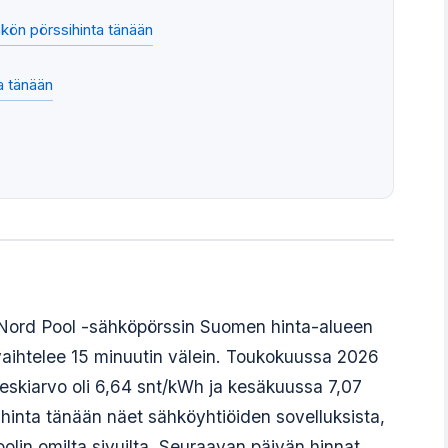
kön pörssihinta tänään
a tänään
 Nord Pool -sähköpörssin Suomen hinta-alueen
a vaihtelee 15 minuutin välein. Toukokuussa 2026
eskiarvo oli 6,64 snt/kWh ja kesäkuussa 7,07
hinta tänään näet sähköyhtiöiden sovelluksista,
oolin omilta sivuilta. Seuraavan päivän hinnat