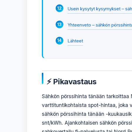
Usein kysytyt kysymykset – säh
Yhteenveto – sähkön pörssihint
Lähteet
⚡ Pikavastaus
Sähkön pörssihinta tänään tarkoittaa
varttituntikohtaista spot-hintaa, jok
sähkön pörssihinta tänään -kuukausik
snt/kWh. Ajankohtaisen sähkön pörssi
sahkovertailu.fi-palvelusta tai Nord P