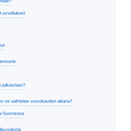
änään?
 sovellukset
vut
aennuste
 julkaistaan?
en se vaihtelee vuorokauden aikana?
tmi Suomessa
lisyydestä