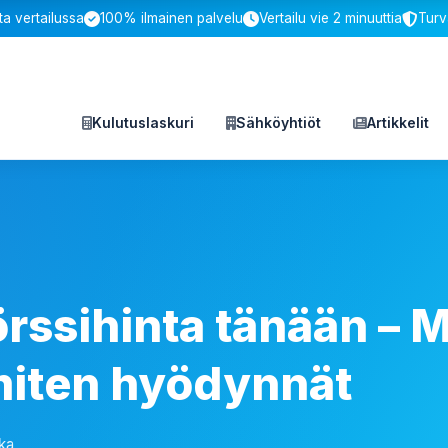
a vertailussa
100% ilmainen palvelu
Vertailu vie 2 minuuttia
Turv
Kulutuslaskuri
Sähköyhtiöt
Artikkelit
rssihinta tänään – M
 miten hyödynnät
ika