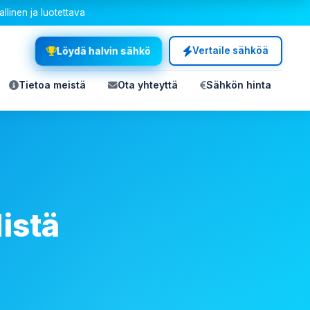
allinen ja luotettava
Löydä halvin sähkö
Vertaile sähköä
Tietoa meistä
Ota yhteyttä
Sähkön hinta
istä