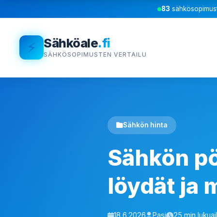
83
sähkösopimust
Sähköale
.fi
⚡
SÄHKÖSOPIMUSTEN VERTAILU
Sähkön hinta
Sähkön pö
löydät ja
18.6.2026
Pasi
25 min lukua