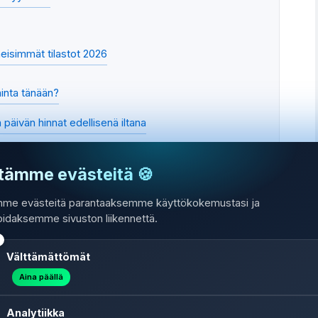
meisimmät tilastot 2026
inta tänään?
 päivän hinnat edellisenä iltana
kulutukset yölle
tämme evästeitä 🍪
n ennusteita
me evästeitä parantaaksemme käyttökokemustasi ja
oidaksemme sivuston liikennettä.
 laitteita
Välttämättömät
koa talven pahimpiin kuukausiin
Aina päällä
Analytiikka