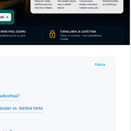
Piilota
arkoittaa?
änään vs. kiinteä hinta