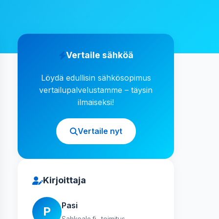
Vertaile sähköä
Löydä edullisin sähkösopimus
vertailupalvelustamme – täysin
ilmaiseksi!
Vertaile nyt
Kirjoittaja
Pasi
P
Sahkoale.fi -toimitus