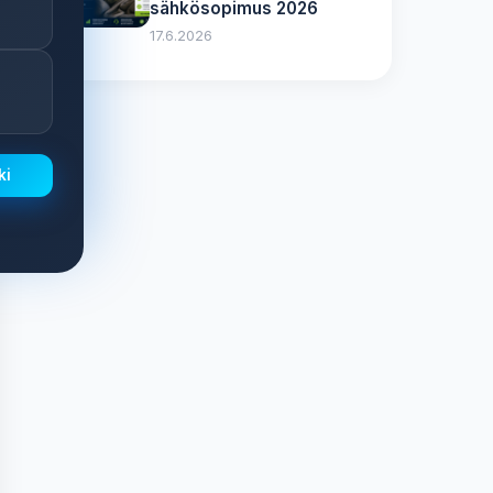
sähkösopimus 2026
17.6.2026
ki