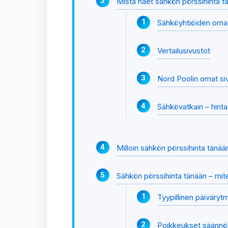
Mistä näet sähkön pörssihinta t
Sähköyhtiöiden omat
Vertailusivustot
Nord Poolin omat si
Sähkövatkain – hint
Milloin sähkön pörssihinta tänään
Sähkön pörssihinta tänään – mit
Tyypillinen päiväry
Poikkeukset säännöl