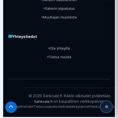
Sähkön kilpailutus
Muuttajan muistilista
Yhteystiedot
Ota yhteyttä
Tietoa meistä
© 2026 Sahkoale.fi. Kaikki oikeudet pidätetään.
on kaupallinen verkkopalvelu.
Sahkoale.fi
Käyttöehdot
Tietosuojaseloste
Evästekäytännöt
Vastuuvapausla
🍪
Scroll
to