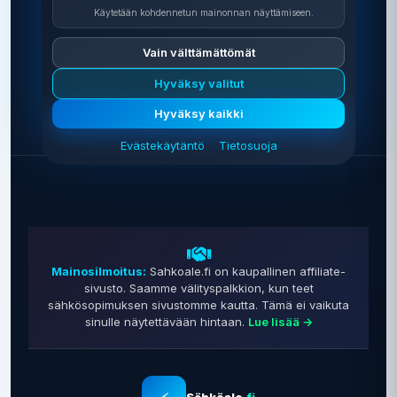
Käytetään kohdennetun mainonnan näyttämiseen.
Vain välttämättömät
0 €
Hyväksy valitut
Vertailu on ilmainen
Hyväksy kaikki
Evästekäytäntö
Tietosuoja
Mainosilmoitus:
Sahkoale.fi on kaupallinen affiliate-
sivusto. Saamme välityspalkkion, kun teet
sähkösopimuksen sivustomme kautta. Tämä ei vaikuta
sinulle näytettävään hintaan.
Lue lisää →