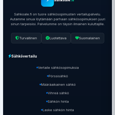
⚡
Sähköale
.fi
Sahkoale.fi on tuore sähkösopimusten vertailupalvelu.
Autamme sinua löytämään parhaan sähkösopimuksen juuri
sinun tarpeisiisi. Palvelumme on täysin ilmainen kuluttajille.
Turvallinen
Luotettava
Suomalainen
Sähkövertailu
Vertaile sähkösopimuksia
Pörssisähkö
Määräaikainen sähkö
Vihreä sähkö
Sähkön hinta
Laske sähkön hinta