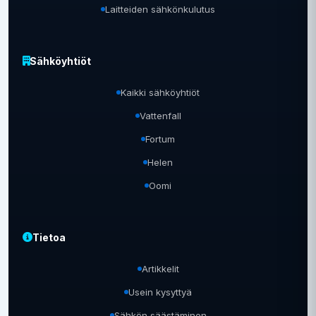
Laitteiden sähkönkulutus
Sähköyhtiöt
Kaikki sähköyhtiöt
Vattenfall
Fortum
Helen
Oomi
Tietoa
Artikkelit
Usein kysyttyä
Sähkön säästäminen