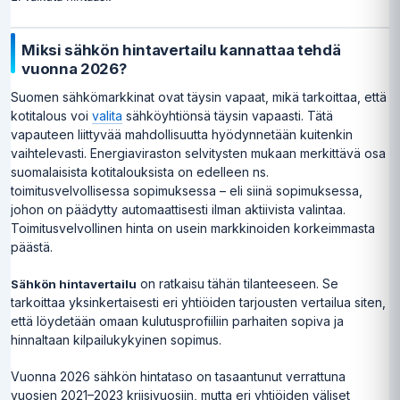
Miksi sähkön hintavertailu kannattaa tehdä
vuonna 2026?
Suomen sähkömarkkinat ovat täysin vapaat, mikä tarkoittaa, että
kotitalous voi
valita
sähköyhtiönsä täysin vapaasti. Tätä
vapauteen liittyvää mahdollisuutta hyödynnetään kuitenkin
vaihtelevasti. Energiaviraston selvitysten mukaan merkittävä osa
suomalaisista kotitalouksista on edelleen ns.
toimitusvelvollisessa sopimuksessa – eli siinä sopimuksessa,
johon on päädytty automaattisesti ilman aktiivista valintaa.
Toimitusvelvollinen hinta on usein markkinoiden korkeimmasta
päästä.
on ratkaisu tähän tilanteeseen. Se
Sähkön hintavertailu
tarkoittaa yksinkertaisesti eri yhtiöiden tarjousten vertailua siten,
että löydetään omaan kulutusprofiiliin parhaiten sopiva ja
hinnaltaan kilpailukykyinen sopimus.
Vuonna 2026 sähkön hintataso on tasaantunut verrattuna
vuosien 2021–2023 kriisivuosiin, mutta eri yhtiöiden väliset