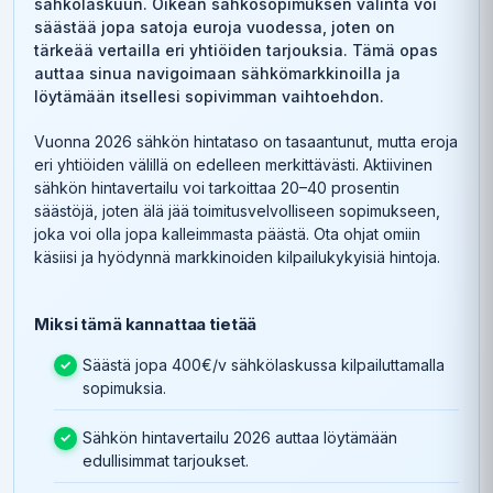
sähkölaskuun. Oikean sähkösopimuksen valinta voi
säästää jopa satoja euroja vuodessa, joten on
tärkeää vertailla eri yhtiöiden tarjouksia. Tämä opas
auttaa sinua navigoimaan sähkömarkkinoilla ja
löytämään itsellesi sopivimman vaihtoehdon.
Vuonna 2026 sähkön hintataso on tasaantunut, mutta eroja
eri yhtiöiden välillä on edelleen merkittävästi. Aktiivinen
sähkön hintavertailu voi tarkoittaa 20–40 prosentin
säästöjä, joten älä jää toimitusvelvolliseen sopimukseen,
joka voi olla jopa kalleimmasta päästä. Ota ohjat omiin
käsiisi ja hyödynnä markkinoiden kilpailukykyisiä hintoja.
Miksi tämä kannattaa tietää
Säästä jopa 400€/v sähkölaskussa kilpailuttamalla
sopimuksia.
Sähkön hintavertailu 2026 auttaa löytämään
edullisimmat tarjoukset.