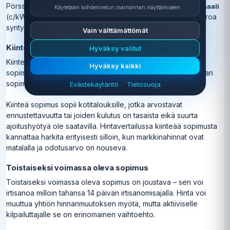
Pörssisähköä vertaillessa keskeinen vertailuluku on
marginaali
Käytetään kohdennetun mainonnan näyttämiseen.
(c/kWh) ja
. Spot-hinta on kaikille sama – eroa
kuukausimaksu
syntyy marginaalissa ja lisäpalveluissa.
Vain välttämättömät
Kiinteähintainen sopimus
Hyväksy valitut
Kiinteässä sopimuksessa kilowattituntihinta on sama koko
Hyväksy kaikki
sopimuskauden ajan, yleensä 12–24 kuukautta. Hinta sovitaan
sopimuksentekohetkellä markkinahinnan mukaan.
Evästekäytäntö
Tietosuoja
Kiinteä sopimus sopii kotitalouksille, jotka arvostavat
ennustettavuutta tai joiden kulutus on tasaista eikä suurta
ajoitushyötyä ole saatavilla. Hintavertailussa kiinteää sopimusta
kannattaa harkita erityisesti silloin, kun markkinahinnat ovat
matalalla ja odotusarvo on nouseva.
Toistaiseksi voimassa oleva sopimus
Toistaiseksi voimassa oleva sopimus on joustava – sen voi
irtisanoa milloin tahansa 14 päivän irtisanomisajalla. Hinta voi
muuttua yhtiön hinnanmuutoksen myötä, mutta aktiiviselle
kilpailuttajalle se on erinomainen vaihtoehto.