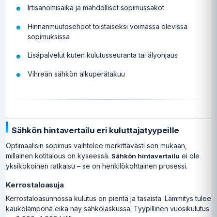
Irtisanomisaika ja mahdolliset sopimussakot
Hinnanmuutosehdot toistaiseksi voimassa olevissa
sopimuksissa
Lisäpalvelut kuten kulutusseuranta tai älyohjaus
Vihreän sähkön alkuperätakuu
Sähkön hintavertailu eri kuluttajatyypeille
Optimaalisin sopimus vaihtelee merkittävästi sen mukaan,
millainen kotitalous on kyseessä.
ei ole
Sähkön hintavertailu
yksikokoinen ratkaisu – se on henkilökohtainen prosessi.
Kerrostaloasuja
Kerrostaloasunnossa kulutus on pientä ja tasaista. Lämmitys tulee
kaukolämpönä eikä näy sähkölaskussa. Tyypillinen vuosikulutus