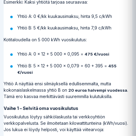
Esimerkki: Kaksi yhtiötä tarjoaa seuraavaa:
Yhtiö A: 0 €/kk kuukausimaksu, hinta 9,5 c/kWh
Yhtiö B: 5 €/kk kuukausimaksu, hinta 7,9 c/kWh
Kotitaloudella on 5 000 kWh vuosikulutus:
Yhtiö A: 0 × 12 + 5 000 × 0,095 =
475 €/vuosi
Yhtiö B: 5 × 12 + 5 000 × 0,079 = 60 + 395 =
455
€/vuosi
Yhtiö A näyttää ensi silmäyksellä edullisemmalta, mutta
kokonaislaskelmassa yhtiö B on
.
20 euroa halvempi vuodessa
Tämä ero kasvaa merkittävästi suuremmilla kulutuksilla.
Vaihe 1 – Selvitä oma vuosikulutus
Vuosikulutus löytyy sähkölaskusta tai verkkoyhtiön
verkkopalvelusta. Se ilmoitetaan kilowattitunteina (kWh/vuosi).
Jos lukua ei löydy helposti, voi käyttää viitearvoja: