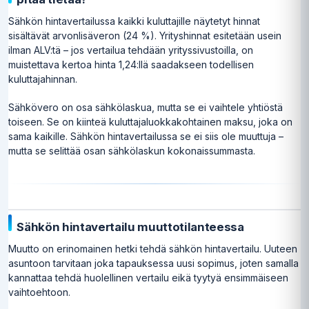
Sähkön hintavertailussa kaikki kuluttajille näytetyt hinnat
sisältävät arvonlisäveron (24 %). Yrityshinnat esitetään usein
ilman ALV:tä – jos vertailua tehdään yrityssivustoilla, on
muistettava kertoa hinta 1,24:llä saadakseen todellisen
kuluttajahinnan.
Sähkövero on osa sähkölaskua, mutta se ei vaihtele yhtiöstä
toiseen. Se on kiinteä kuluttajaluokkakohtainen maksu, joka on
sama kaikille. Sähkön hintavertailussa se ei siis ole muuttuja –
mutta se selittää osan sähkölaskun kokonaissummasta.
Sähkön hintavertailu muuttotilanteessa
Muutto on erinomainen hetki tehdä sähkön hintavertailu. Uuteen
asuntoon tarvitaan joka tapauksessa uusi sopimus, joten samalla
kannattaa tehdä huolellinen vertailu eikä tyytyä ensimmäiseen
vaihtoehtoon.