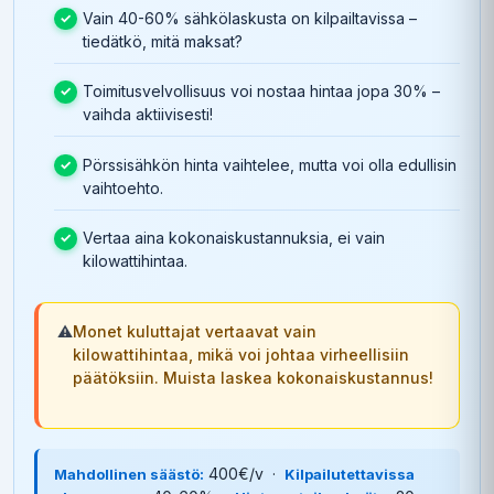
Vain 40-60% sähkölaskusta on kilpailtavissa –
tiedätkö, mitä maksat?
Toimitusvelvollisuus voi nostaa hintaa jopa 30% –
vaihda aktiivisesti!
Pörssisähkön hinta vaihtelee, mutta voi olla edullisin
vaihtoehto.
Vertaa aina kokonaiskustannuksia, ei vain
kilowattihintaa.
⚠️
Monet kuluttajat vertaavat vain
kilowattihintaa, mikä voi johtaa virheellisiin
päätöksiin. Muista laskea kokonaiskustannus!
400€/v ·
Mahdollinen säästö:
Kilpailutettavissa