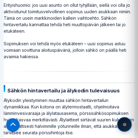
Erityishuomio: jos uusi asunto on ollut tyhjillään, siellä voi olla jo
aktivoitunut toimitusvelvollinen sopimus uuden asukkaan nimiin.
Tämä on usein markkinoiden kallein vaihtoehto. Sähkön
hintavertailu kannattaa tehdä heti muuttopäivän jälkeen tai jo
etukäteen.
Sopimuksen voi tehdä myös etukäteen – uusi sopimus astuu
voimaan sovittuna aloituspäivänä, jolloin sähkö on päällä heti
avaimia hakiessa.
Sähkön hintavertailu ja älykodin tulevaisuus
Älykodin yleistyminen muuttaa sähkön hintavertailun
dynamiikkaa. Kun kotona on älytermostaatti, ohjelmoitava
lämminvesivaraaja ja älylatausasema, pörssisähkösopimuksen
hyöty kasvaa merkittävästi. Älylaitteet siirtävät suuren kulutuksen
🍪
automaattisesti halvimmille yötunneille ilman, että asukkaan
Scroll
tarvitsee seurata pörssihintoja itse.
to