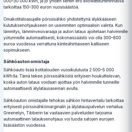
000–30 000 kWh, ja jo yhden sentin ero kilowattituntihinnassa
tarkoittaa 150–300 euron vuosisäästöä.
Omakotitaloasujalle pörssisähkö yhdistettynä älykkääseen
kulutuksenohjaukseen on useimmiten optimaalisin valinta. Kun
lämmitys, lämminvesivaraaja ja auton lataus ajoitetaan halvimmille
yötunneille automaattisesti, kokonaissäästö voi olla 300–800
euroa vuodessa verrattuna kiinteähintaiseen kalliiseen
sopimukseen.
Sähköauton omistaja
Sähköauto lisää kotitalouden vuosikulutusta 2 500–5 000
kWh:lla. Tämä tekee pörssisähköstä erityisen houkuttelevan,
koska auton lataus voidaan ajoittaa yön halvimmille tunneille
automaattisesti älylatausaseman avulla.
Sähköauton omistajalle tehokas sähkön hintavertailu tarkoittaa
erityisesti pörssisähkömarginalin ja älylatauspalvelun vertailua.
Greenelyn, Tibberin tai vastaavien palveluiden tarjoama
automaattinen latauksenohjaus voi tuoda satojen eurojen
lisäsäästön vuodessa.