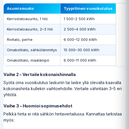
Asumismuoto
Tyypillinen vuosikulutus
Kerrostaloasunto, 1 hlö
1 500–2 500 kWh
Kerrostaloasunto, 2–3 hlö
2 500–4 000 kWh
Rivitalo, perhe
6 000–12 000 kWh
Omakotitalo, sähkölämmitys
15 000–30 000 kWh
Omakotitalo, maalämpö
6 000–11 000 kWh
Vaihe 2 – Vertaile kokonaishinnalla
Syötä oma vuosikulutus laskuriin tai laske yllä olevalla kaavalla
kokonaishinta kullekin vaihtoehdolle. Vertaile vähintään 3–5 eri
yhtiötä.
Vaihe 3 – Huomioi sopimusehdot
Pelkkä hinta ei riitä sähkön hintavertailussa. Kannattaa tarkistaa
myös: