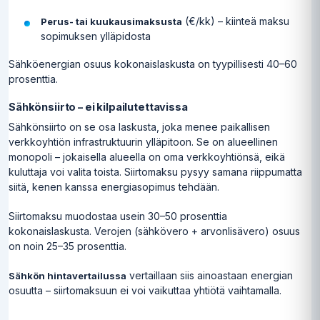
(€/kk) – kiinteä maksu
Perus- tai kuukausimaksusta
sopimuksen ylläpidosta
Sähköenergian osuus kokonaislaskusta on tyypillisesti 40–60
prosenttia.
Sähkönsiirto – ei kilpailutettavissa
Sähkönsiirto on se osa laskusta, joka menee paikallisen
verkkoyhtiön infrastruktuurin ylläpitoon. Se on alueellinen
monopoli – jokaisella alueella on oma verkkoyhtiönsä, eikä
kuluttaja voi valita toista. Siirtomaksu pysyy samana riippumatta
siitä, kenen kanssa energiasopimus tehdään.
Siirtomaksu muodostaa usein 30–50 prosenttia
kokonaislaskusta. Verojen (sähkövero + arvonlisävero) osuus
on noin 25–35 prosenttia.
vertaillaan siis ainoastaan energian
Sähkön hintavertailussa
osuutta – siirtomaksuun ei voi vaikuttaa yhtiötä vaihtamalla.