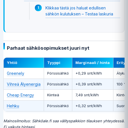
Klikkaa tästä jos haluat edullisen
sähkön kulutuksen – Testaa laskuria
Parhaat sähkösopimukset juuri nyt
Yhtiö
Tyyppi
Marginaali / hinta
Erityi
Greenely
Pörssisähkö
+0,29 snt/kWh
Älykäs
Vihreä Älyenergia
Pörssisähkö
+0,39 snt/kWh
100 % 
Cheap Energy
Kiinteä
7,49 snt/kWh
Kiinte
Hehku
Pörssisähkö
+0,32 snt/kWh
Suomal
Mainosilmoitus: Sähköale.fi saa välityspalkkion tilauksen yhteydessä.
Ei vaikuta hintaasi.