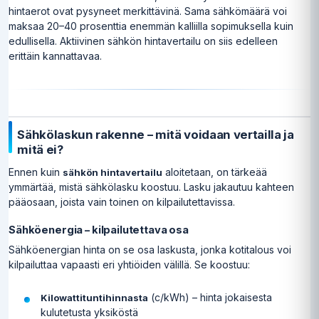
hintaerot ovat pysyneet merkittävinä. Sama sähkömäärä voi
maksaa 20–40 prosenttia enemmän kalliilla sopimuksella kuin
edullisella. Aktiivinen sähkön hintavertailu on siis edelleen
erittäin kannattavaa.
Sähkölaskun rakenne – mitä voidaan vertailla ja
mitä ei?
Ennen kuin
aloitetaan, on tärkeää
sähkön hintavertailu
ymmärtää, mistä sähkölasku koostuu. Lasku jakautuu kahteen
pääosaan, joista vain toinen on kilpailutettavissa.
Sähköenergia – kilpailutettava osa
Sähköenergian hinta on se osa laskusta, jonka kotitalous voi
kilpailuttaa vapaasti eri yhtiöiden välillä. Se koostuu:
(c/kWh) – hinta jokaisesta
Kilowattituntihinnasta
kulutetusta yksiköstä