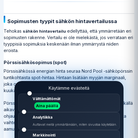
Sopimusten tyypit sähkön hintavertailussa
Tehokas
edellyttää, että ymmärretään eri
sähkön hintavertailu
sopimusten rakenne. Vertailu ei ole mielekästä, jos verrataan eri
tyyppisiä sopimuksia keskenään ilman ymmärrystä niiden
eroista.
Pörssisähkösopimus (spot)
Pörssisähkössä energian hinta seuraa Nord Pool -sähköpörssin
tuntikohtaista spot-hintaa. Hintaan lisätään myyjän marginaali,
joka on tyypillisesti 0,20–0,60 c/kWh, sekä mahdollinen
Käytämme evästeitä
kuukausimaksu.
Välttämättömät
Pörssisähkö on tilastollisesti ollut edullisin sopimustyyppi pitkällä
Aina päällä
aikavälillä, mutta se vaatii joko aktiivisuutta tai älykkäitä
ohjauslaitteita täyden hyödyn saamiseksi. Pörssisähkön hinta
Analytiikka
vaihtelee tunneittain – halvimmillaan yöllä, kalleimmillaan
Auttavat meitä ymmärtämään, miten sivustoa käytetään.
aamuruuhkan aikaan talvipakkasilla.
Markkinointi