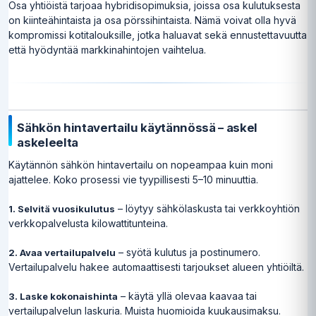
Osa yhtiöistä tarjoaa hybridisopimuksia, joissa osa kulutuksesta
on kiinteähintaista ja osa pörssihintaista. Nämä voivat olla hyvä
kompromissi kotitalouksille, jotka haluavat sekä ennustettavuutta
että hyödyntää markkinahintojen vaihtelua.
Sähkön hintavertailu käytännössä – askel
askeleelta
Käytännön sähkön hintavertailu on nopeampaa kuin moni
ajattelee. Koko prosessi vie tyypillisesti 5–10 minuuttia.
– löytyy sähkölaskusta tai verkkoyhtiön
1. Selvitä vuosikulutus
verkkopalvelusta kilowattitunteina.
– syötä kulutus ja postinumero.
2. Avaa vertailupalvelu
Vertailupalvelu hakee automaattisesti tarjoukset alueen yhtiöiltä.
– käytä yllä olevaa kaavaa tai
3. Laske kokonaishinta
vertailupalvelun laskuria. Muista huomioida kuukausimaksu.