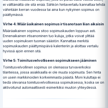
ei välttämättä ole sitä enää. Sähkön hintavertailu kannattaa tehdä
vähintään kerran vuodessa tai aina kun nykyinen sopimus on
päättymässä.
Virhe 4: Määräaikainen sopimus irtisanotaan liian aikaisin
Määräaikainen sopimus sitoo sopimuskauden loppuun asti.
Ennenaikainen irtisanominen tuo kuluja, jotka voivat ylittää
uuden sopimuksen tuoman säästön. Kannattaa merkitä
sopimuskauden päättymispäivä kalenteriin ja aloittaa vertailu
hyvissä ajoin ennen sitä.
Virhe 5: Toimitusvelvolliseen sopimukseen jääminen
Toimitusvelvollinen sopimus on olemassa turvaverkoksi
tilanteissa, joissa asiakkaalla ei ole muuta sopimusta. Sen hinta
on usein markkinoiden korkeimmasta päästä. Moni kuluttaja ei
tiedä olevansa toimitusvelvollisessa sopimuksessa, koska se on
aktivoitunut automaattisesti esimerkiksi muuton yhteydessä.