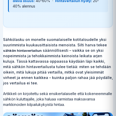
40-60% ·
20-
oleva osuus:
Hintavertailun hyöty:
40% alennus
Sähkölasku on monelle suomalaiselle kotitaloudelle yksi
suurimmista kuukausittaisista menoista. Silti harva tekee
säännöllisesti – vaikka se on yksi
sähkön hintavertailun
nopeimmista ja tehokkaimmista keinoista leikata arjen
kuluja. Tässä kattavassa oppaassa käydään läpi kaikki,
mitä sähkön hintavertailusta tulee tietää: miten se tehdään
oikein, mitä lukuja pitää vertailla, mitkä ovat yleisimmät
virheet ja ennen kaikkea – kuinka paljon rahaa jää pöydälle,
jos vertailua ei tee.
Artikkeli on kirjoitettu sekä ensikertalaiselle että kokeneemmalle
sähkön kuluttajalle, joka haluaa varmistaa maksavansa
markkinoiden kilpailukykyistä hintaa.