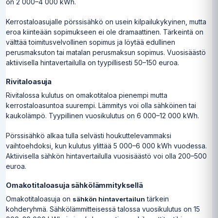
on 2 000–4 000 kWh.
Kerrostaloasujalle pörssisähkö on usein kilpailukykyinen, mutta
eroa kiinteään sopimukseen ei ole dramaattinen. Tärkeintä on
välttää toimitusvelvollinen sopimus ja löytää edullinen
perusmaksuton tai matalan perusmaksun sopimus. Vuosisäästö
aktiivisella hintavertailulla on tyypillisesti 50–150 euroa.
Rivitaloasuja
Rivitalossa kulutus on omakotitaloa pienempi mutta
kerrostaloasuntoa suurempi. Lämmitys voi olla sähköinen tai
kaukolämpö. Tyypillinen vuosikulutus on 6 000–12 000 kWh.
Pörssisähkö alkaa tulla selvästi houkuttelevammaksi
vaihtoehdoksi, kun kulutus ylittää 5 000–6 000 kWh vuodessa.
Aktiivisella sähkön hintavertailulla vuosisäästö voi olla 200–500
euroa.
Omakotitaloasuja sähkölämmityksellä
Omakotitaloasuja on
tärkein
sähkön hintavertailun
kohderyhmä. Sähkölämmitteisessä talossa vuosikulutus on 15