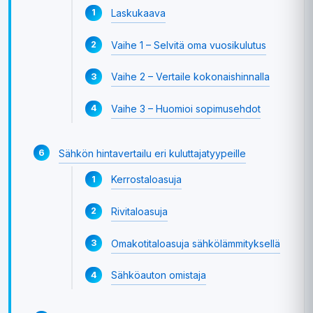
Laskukaava
Vaihe 1 – Selvitä oma vuosikulutus
Vaihe 2 – Vertaile kokonaishinnalla
Vaihe 3 – Huomioi sopimusehdot
Sähkön hintavertailu eri kuluttajatyypeille
Kerrostaloasuja
Rivitaloasuja
Omakotitaloasuja sähkölämmityksellä
Sähköauton omistaja