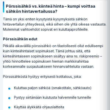
Pörssisähkö vs. kiinteä hinta – kumpi voittaa
sähkön hintavertailussa?
Tämä on yksi eniten kysytyistä kysymyksistä sähkön
hintavertailun yhteydessä, eikä siihen ole yhtä oikeaa vastausta.
Molemmat vaihtoehdot sopivat eri kuluttajaprofiileille.
Pörssisähkön edut
Pitkällä aikavälillä pörssisähkö on tilastollisesti ollut edullisempi
kuin kiinteähintaiset sopimukset. Tämä johtuu siitä, että
kiinteähintaiseen sopimukseen sisältyy aina ns. riskipreemio –
yhtiö hinnoittelee sopimuksen hieman markkinahintaa
korkeammalle suojautuakseen hinnanvaihteluita vastaan.
Pörssisähköstä hyötyy erityisesti kotitalous, joka:
Kuluttaa paljon sähköä (omakotitalo, sähköauto)
Pystyy siirtämään kulutusta halvemmille tunneille
Käyttää älykkäitä ohjauslaitteita