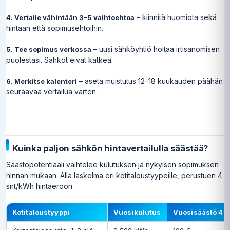
– kiinnitä huomiota sekä
4. Vertaile vähintään 3–5 vaihtoehtoa
hintaan että sopimusehtoihin.
– uusi sähköyhtiö hoitaa irtisanomisen
5. Tee sopimus verkossa
puolestasi. Sähköt eivät katkea.
– aseta muistutus 12–18 kuukauden päähän
6. Merkitse kalenteri
seuraavaa vertailua varten.
Kuinka paljon sähkön hintavertailulla säästää?
Säästöpotentiaali vaihtelee kulutuksen ja nykyisen sopimuksen
hinnan mukaan. Alla laskelma eri kotitaloustyypeille, perustuen 4
snt/kWh hintaeroon.
Kotitaloustyyppi
Vuosikulutus
Vuosisäästö 4 s