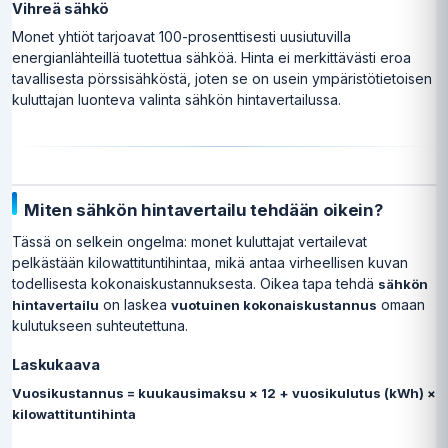
Vihreä sähkö
Monet yhtiöt tarjoavat 100-prosenttisesti uusiutuvilla
energianlähteillä tuotettua sähköä. Hinta ei merkittävästi eroa
tavallisesta pörssisähköstä, joten se on usein ympäristötietoisen
kuluttajan luonteva valinta sähkön hintavertailussa.
Miten sähkön hintavertailu tehdään oikein?
Tässä on selkein ongelma: monet kuluttajat vertailevat
pelkästään kilowattituntihintaa, mikä antaa virheellisen kuvan
todellisesta kokonaiskustannuksesta. Oikea tapa tehdä
sähkön
on laskea
omaan
hintavertailu
vuotuinen kokonaiskustannus
kulutukseen suhteutettuna.
Laskukaava
Vuosikustannus = kuukausimaksu × 12 + vuosikulutus (kWh) ×
kilowattituntihinta