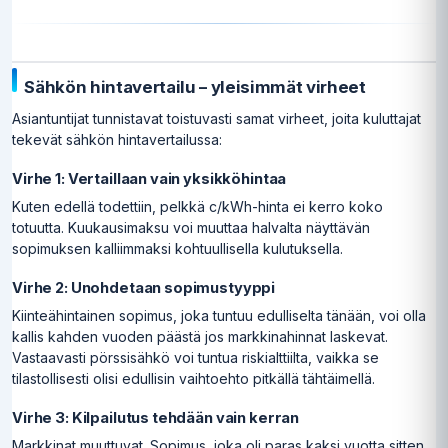
Sähkön hintavertailu – yleisimmät virheet
Asiantuntijat tunnistavat toistuvasti samat virheet, joita kuluttajat
tekevät sähkön hintavertailussa:
Virhe 1: Vertaillaan vain yksikköhintaa
Kuten edellä todettiin, pelkkä c/kWh-hinta ei kerro koko
totuutta. Kuukausimaksu voi muuttaa halvalta näyttävän
sopimuksen kalliimmaksi kohtuullisella kulutuksella.
Virhe 2: Unohdetaan sopimustyyppi
Kiinteähintainen sopimus, joka tuntuu edulliselta tänään, voi olla
kallis kahden vuoden päästä jos markkinahinnat laskevat.
Vastaavasti pörssisähkö voi tuntua riskialttiilta, vaikka se
tilastollisesti olisi edullisin vaihtoehto pitkällä tähtäimellä.
Virhe 3: Kilpailutus tehdään vain kerran
Markkinat muuttuvat. Sopimus, joka oli paras kaksi vuotta sitten,