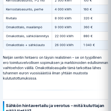
Kerrostaloasunto, 1–2 hlö
2 500 kWh
100 €
Kerrostaloasunto, perhe
4 000 kWh
160 €
Rivitalo
8 000 kWh
320 €
Omakotitalo, maalämpö
9 000 kWh
360 €
Omakotitalo, sähkölämmitys
22 000 kWh
880 €
Omakotitalo + sähköauto
26 000 kWh
1 040 €
Neljän sentin hintaero on täysin realistinen – se on tyypillinen
ero toimitusvelvollisen sopimuksen ja markkinoiden edullisimman
vaihtoehdon välillä. Omakotitaloasujalle tämä tarkoittaa lähes
tuhannen euron vuosisäästöä ilman yhtään muutosta
kulutustottumuksissa.
Sähkön hintavertailu ja verotus – mitä kuluttajan
pitää tietää?