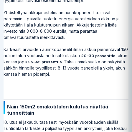
tyypillisesti selvästi ostohintaa alhaisempi.
Yhdistettynä akkujärjestelmään aurinkopaneelit toimivat
paremmin – päivällä tuotettu energia varastoidaan akkuun ja
käytetään illalla kulutushuipun aikaan. Akkujärjestelmä lisää
investointia 3 000–8 000 eurolla, mutta parantaa
omavastuurastetta merkittävästi.
Karkeasti arvioiden aurinkopaneelit ilman akkua pienentävät 150
neliön talon vuotuista nettosähkölaskua
, akun
20–30 prosenttia
kanssa jopa
. Takaisinmaksuaika on nykyisillä
35–45 prosenttia
sähkön hinnoilla tyypillisesti 8–13 vuotta paneeleilla yksin, akun
kanssa hieman pidempi.
Näin 150m2 omakotitalon kulutus näyttää
tunneittain
Kulutus ei jakaudu tasaisesti myöskään vuorokauden sisällä.
Tuntidatan tarkastelu paljastaa tyypillisen arkirytmin, joka toistuu