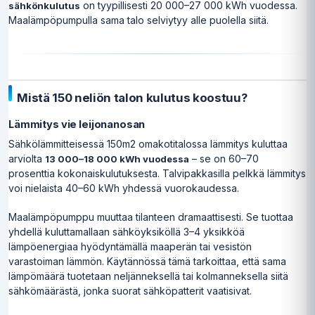
on tyypillisesti 20 000–27 000 kWh vuodessa.
sähkönkulutus
Maalämpöpumpulla sama talo selviytyy alle puolella siitä.
Mistä 150 neliön talon kulutus koostuu?
Lämmitys vie leijonanosan
Sähkölämmitteisessä 150m2 omakotitalossa lämmitys kuluttaa
arviolta
– se on 60–70
13 000–18 000 kWh vuodessa
prosenttia kokonaiskulutuksesta. Talvipakkasilla pelkkä lämmitys
voi nielaista 40–60 kWh yhdessä vuorokaudessa.
Maalämpöpumppu muuttaa tilanteen dramaattisesti. Se tuottaa
yhdellä kuluttamallaan sähköyksiköllä 3–4 yksikköä
lämpöenergiaa hyödyntämällä maaperän tai vesistön
varastoiman lämmön. Käytännössä tämä tarkoittaa, että sama
lämpömäärä tuotetaan neljänneksellä tai kolmanneksella siitä
sähkömäärästä, jonka suorat sähköpatterit vaatisivat.