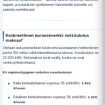
laajasti, ja kulutuksen ajoittaminen halvemmille tunneille voi
säästää merkittävästi.
Konkreettinen euroesimerkki: mitä kulutus
maksaa?
Otetaan laskuesimerkkiin keskivertosuomalainen nelihenkinen
perhe 150 neliön sähkölämmitteisessä talossa. Vuosikulutus on
23 000 kWh. Siirtomaksut eivät sisälly, koska ne ovat
verkkoyhtiökohtaisia.
Eri sopimustyyppien vaikutus vuosilaskuun:
Kallis kiinteähintainen sopimus (15 snt/kWh):
3 450
€/vuosi
Edullinen kiinteähintainen sopimus (10 snt/kWh):
2 300
€/vuosi