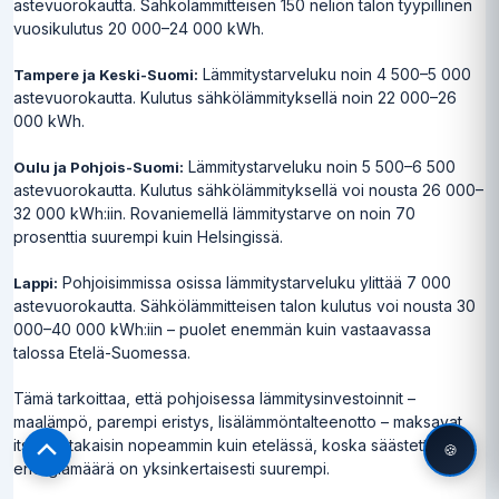
astevuorokautta. Sähkölämmitteisen 150 neliön talon tyypillinen
vuosikulutus 20 000–24 000 kWh.
Lämmitystarveluku noin 4 500–5 000
Tampere ja Keski-Suomi:
astevuorokautta. Kulutus sähkölämmityksellä noin 22 000–26
000 kWh.
Lämmitystarveluku noin 5 500–6 500
Oulu ja Pohjois-Suomi:
astevuorokautta. Kulutus sähkölämmityksellä voi nousta 26 000–
32 000 kWh:iin. Rovaniemellä lämmitystarve on noin 70
prosenttia suurempi kuin Helsingissä.
Pohjoisimmissa osissa lämmitystarveluku ylittää 7 000
Lappi:
astevuorokautta. Sähkölämmitteisen talon kulutus voi nousta 30
000–40 000 kWh:iin – puolet enemmän kuin vastaavassa
talossa Etelä-Suomessa.
Tämä tarkoittaa, että pohjoisessa lämmitysinvestoinnit –
maalämpö, parempi eristys, lisälämmöntalteenotto – maksavat
itsensä takaisin nopeammin kuin etelässä, koska säästettävä
🍪
Scroll
energiamäärä on yksinkertaisesti suurempi.
to