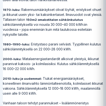
Rakennusmääräykset olivat löyhät, eristykset ohuet
1970-luku:
ja ikkunat usein yksi- tai kaksinkertaiset. Ilmavuodot ovat yleisiä.
Tällaisen talon
150m2 omakotitalon sähkönkulutus
sähkölämmityksellä voi nousta 30 000–40 000 kWh:iin
vuodessa – jopa enemmän kuin mitä taulukossa esitetään
nykyisille taloille.
Eristystaso parani selvästi. Tyypillinen kulutus
1980–1990-luku:
sähkölämmityksellä on 22 000–28 000 kWh.
Matalaenergiastandardit alkoivat yleistyä, ikkunat
2000-luku:
paranivat kaksois- ja kolmilasisiksi. Kulutus sähkölämmityksellä
16 000–22 000 kWh.
Tiukat energiamääräykset,
2010-luku ja uudemmat:
koneellinen ilmanvaihto lämmöntalteenotolla, kolmilasiset ikkunat
vakiona. Sähkölämmityksellä 12 000–18 000 kWh, maalämmöllä
usein alle 9 000 kWh.
Vanhaan taloon tehdyt parannukset – lisälämmöneristys