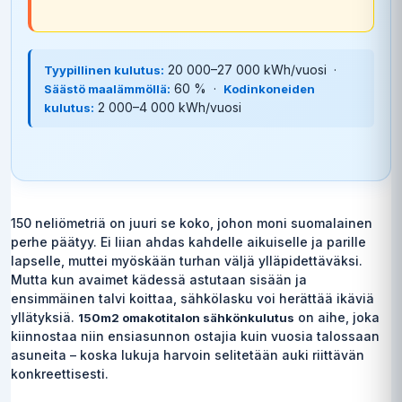
20 000–27 000 kWh/vuosi ·
Tyypillinen kulutus:
60 % ·
Säästö maalämmöllä:
Kodinkoneiden
2 000–4 000 kWh/vuosi
kulutus:
150 neliömetriä on juuri se koko, johon moni suomalainen
perhe päätyy. Ei liian ahdas kahdelle aikuiselle ja parille
lapselle, muttei myöskään turhan väljä ylläpidettäväksi.
Mutta kun avaimet kädessä astutaan sisään ja
ensimmäinen talvi koittaa, sähkölasku voi herättää ikäviä
yllätyksiä.
on aihe, joka
150m2 omakotitalon sähkönkulutus
kiinnostaa niin ensiasunnon ostajia kuin vuosia talossaan
asuneita – koska lukuja harvoin selitetään auki riittävän
konkreettisesti.