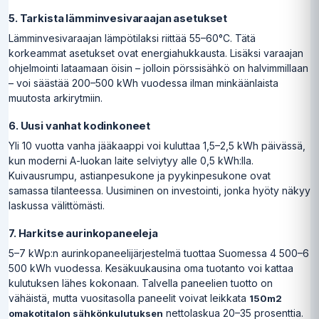
5. Tarkista lämminvesivaraajan asetukset
Lämminvesivaraajan lämpötilaksi riittää 55–60°C. Tätä
korkeammat asetukset ovat energiahukkausta. Lisäksi varaajan
ohjelmointi lataamaan öisin – jolloin pörssisähkö on halvimmillaan
– voi säästää 200–500 kWh vuodessa ilman minkäänlaista
muutosta arkirytmiin.
6. Uusi vanhat kodinkoneet
Yli 10 vuotta vanha jääkaappi voi kuluttaa 1,5–2,5 kWh päivässä,
kun moderni A-luokan laite selviytyy alle 0,5 kWh:lla.
Kuivausrumpu, astianpesukone ja pyykinpesukone ovat
samassa tilanteessa. Uusiminen on investointi, jonka hyöty näkyy
laskussa välittömästi.
7. Harkitse aurinkopaneeleja
5–7 kWp:n aurinkopaneelijärjestelmä tuottaa Suomessa 4 500–6
500 kWh vuodessa. Kesäkuukausina oma tuotanto voi kattaa
kulutuksen lähes kokonaan. Talvella paneelien tuotto on
vähäistä, mutta vuositasolla paneelit voivat leikkata
150m2
nettolaskua 20–35 prosenttia.
omakotitalon sähkönkulutuksen