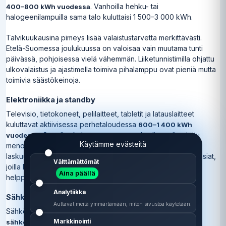
. Vanhoilla hehku- tai
400–800 kWh vuodessa
halogeenilampuilla sama talo kuluttaisi 1 500–3 000 kWh.
Talvikuukausina pimeys lisää valaistustarvetta merkittävästi.
Etelä-Suomessa joulukuussa on valoisaa vain muutama tunti
päivässä, pohjoisessa vielä vähemmän. Liiketunnistimilla ohjattu
ulkovalaistus ja ajastimella toimiva pihalamppu ovat pieniä mutta
toimivia säästökeinoja.
Elektroniikka ja standby
Televisio, tietokoneet, pelilaitteet, tabletit ja latauslaitteet
kuluttavat aktiivisessa perhetaloudessa
600–1 400 kWh
. Standby-kulutus on monessa kodissa aliarvioitu
vuodessa
Käytämme evästeitä
menoerä: kymmenien laitteiden jatkuva valmiustila voi lisätä
laskuun 200–500 kWh vuodessa. Pääkytkimet tai älypistorasiat,
Välttämättömät
joilla kaikki laitteet sammutetaan kerralla, ovat edullinen ja
Aina päällä
helppo tapa kuroa tätä erää.
Analytiikka
Sähköauto kasvattaa kulutusta merkittävästi
Auttavat meitä ymmärtämään, miten sivustoa käytetään.
Sähköauto on muuttanut
150m2 omakotitalon
rakennetta monessa suomalaisessa
Markkinointi
sähkönkulutuksen