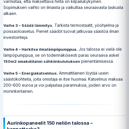
varmistaa, että maksettava hinta on kilpailukykyinen.
Sopimuksen vaihto on ilmaista ja vaikuttaa seuraavasta laskusta
alkaen.
Tarkista termostaatit, yöohjelma ja
Vaihe 3 – Säädä lämmitys.
poissaoloasetus. Pienet säädöt tuovat jatkuvaa säästöä ilman
investointeja.
Jos talossa ei vielä ole
Vaihe 4 – Harkitse ilmalämpöpumppua.
lämpöpumppua, se on todennäköisesti paras seuraava askel
pienentämisessä.
150m2 omakotitalon sähkönkulutuksen
Ammattilainen löytää usein
Vaihe 5 – Energiakatselmus.
säästökohteita, joita omistaja ei itse huomaa. Katselmus maksaa
200–600 euroa ja voi paljastaa parannuksia, joiden arvo on
moninkertainen.
Aurinkopaneelit 150 neliön talossa –
kannattaako?