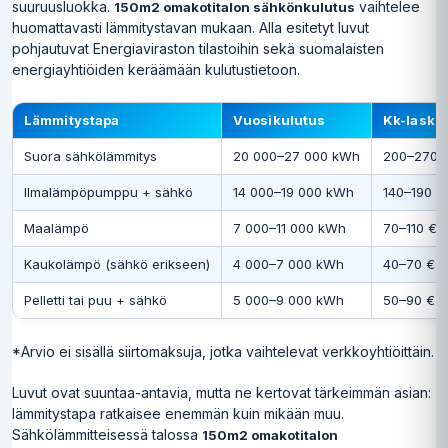
suuruusluokka.
vaihtelee
150m2 omakotitalon sähkönkulutus
huomattavasti lämmitystavan mukaan. Alla esitetyt luvut
pohjautuvat Energiaviraston tilastoihin sekä suomalaisten
energiayhtiöiden keräämään kulutustietoon.
Lämmitystapa
Vuosikulutus
Kk-lasku 
Suora sähkölämmitys
20 000–27 000 kWh
200–270 
Ilmalämpöpumppu + sähkö
14 000–19 000 kWh
140–190 €
Maalämpö
7 000–11 000 kWh
70–110 €
Kaukolämpö (sähkö erikseen)
4 000–7 000 kWh
40–70 €
Pelletti tai puu + sähkö
5 000–9 000 kWh
50–90 €
*Arvio ei sisällä siirtomaksuja, jotka vaihtelevat verkkoyhtiöittäin.
Luvut ovat suuntaa-antavia, mutta ne kertovat tärkeimmän asian:
lämmitystapa ratkaisee enemmän kuin mikään muu.
Sähkölämmitteisessä talossa
150m2 omakotitalon