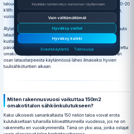
taloudessa. Kotilatauksessa tavallinen sähköauto tarvitsee 10–20
Käytetään kohdennetun mainonnan näyttämiseen.
kWh per lataustapahtuma. Jos autoa ladataan lähes joka ilta,
vuosikulutus kasvaa 2 500–5 000 kWh.
Vain välttämättömät
Hyväksy valitut
Älylataus on tässä tilanteessa erittäin tehokas työkalu. Kun auto
latautuu yöllä halvimmilla pörssisähkötunneilla, latauksen
Hyväksy kaikki
kustannus voi pudota 40–60 prosenttia verrattuna
päiväaikaiseen lataukseen. Pörssisähkösopimuksella varustettu
Evästekäytäntö
Tietosuoja
omakotitalo, jossa on älylatausasema, voi kattaa merkittävän
osan lataustarpeesta käytännössä lähes ilmaiseksi hyvien
tuulisähkötuntien aikaan.
Miten rakennusvuosi vaikuttaa 150m2
omakotitalon sähkönkulutukseen?
Kaksi ulkoisesti samankaltaista 150 neliön taloa voivat erota
kulutukseltaan tuhansilla kilowattitunneilla vuodessa, jos ne on
rakennettu eri vuosikymmenillä. Tämä on yksi asia, jonka ostajat
usein aliarvioivat talon hankintavaiheessa.