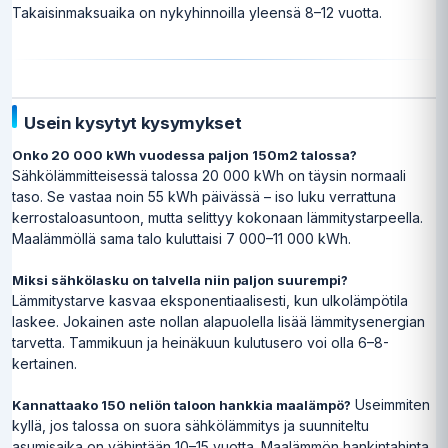
Takaisinmaksuaika on nykyhinnoilla yleensä 8–12 vuotta.
Usein kysytyt kysymykset
Onko 20 000 kWh vuodessa paljon 150m2 talossa?
Sähkölämmitteisessä talossa 20 000 kWh on täysin normaali
taso. Se vastaa noin 55 kWh päivässä – iso luku verrattuna
kerrostaloasuntoon, mutta selittyy kokonaan lämmitystarpeella.
Maalämmöllä sama talo kuluttaisi 7 000–11 000 kWh.
Miksi sähkölasku on talvella niin paljon suurempi?
Lämmitystarve kasvaa eksponentiaalisesti, kun ulkolämpötila
laskee. Jokainen aste nollan alapuolella lisää lämmitysenergian
tarvetta. Tammikuun ja heinäkuun kulutusero voi olla 6–8-
kertainen.
Useimmiten
Kannattaako 150 neliön taloon hankkia maalämpö?
kyllä, jos talossa on suora sähkölämmitys ja suunniteltu
asumisaika on vähintään 10–15 vuotta. Maalämmön hankintahinta