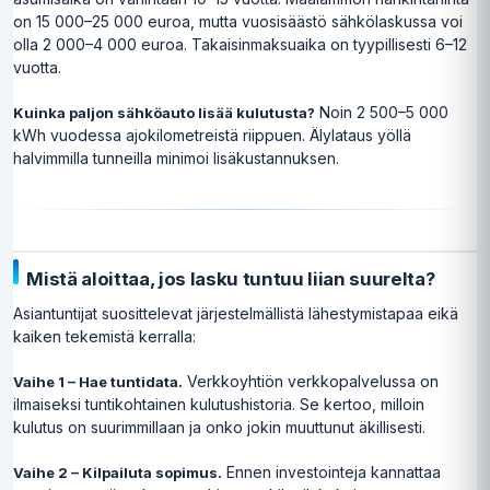
on 15 000–25 000 euroa, mutta vuosisäästö sähkölaskussa voi
olla 2 000–4 000 euroa. Takaisinmaksuaika on tyypillisesti 6–12
vuotta.
Noin 2 500–5 000
Kuinka paljon sähköauto lisää kulutusta?
kWh vuodessa ajokilometreistä riippuen. Älylataus yöllä
halvimmilla tunneilla minimoi lisäkustannuksen.
Mistä aloittaa, jos lasku tuntuu liian suurelta?
Asiantuntijat suosittelevat järjestelmällistä lähestymistapaa eikä
kaiken tekemistä kerralla:
Verkkoyhtiön verkkopalvelussa on
Vaihe 1 – Hae tuntidata.
ilmaiseksi tuntikohtainen kulutushistoria. Se kertoo, milloin
kulutus on suurimmillaan ja onko jokin muuttunut äkillisesti.
Ennen investointeja kannattaa
Vaihe 2 – Kilpailuta sopimus.