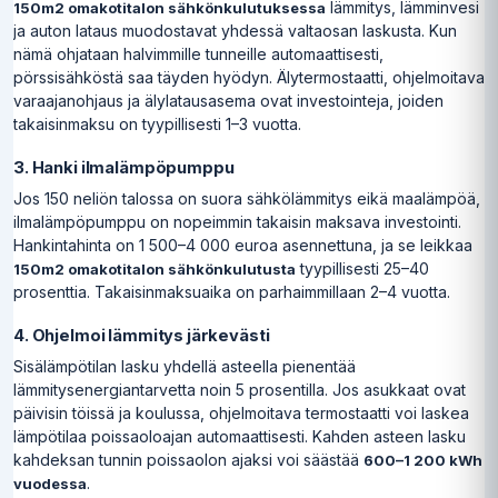
lämmitys, lämminvesi
150m2 omakotitalon sähkönkulutuksessa
ja auton lataus muodostavat yhdessä valtaosan laskusta. Kun
nämä ohjataan halvimmille tunneille automaattisesti,
pörssisähköstä saa täyden hyödyn. Älytermostaatti, ohjelmoitava
varaajanohjaus ja älylatausasema ovat investointeja, joiden
takaisinmaksu on tyypillisesti 1–3 vuotta.
3. Hanki ilmalämpöpumppu
Jos 150 neliön talossa on suora sähkölämmitys eikä maalämpöä,
ilmalämpöpumppu on nopeimmin takaisin maksava investointi.
Hankintahinta on 1 500–4 000 euroa asennettuna, ja se leikkaa
tyypillisesti 25–40
150m2 omakotitalon sähkönkulutusta
prosenttia. Takaisinmaksuaika on parhaimmillaan 2–4 vuotta.
4. Ohjelmoi lämmitys järkevästi
Sisälämpötilan lasku yhdellä asteella pienentää
lämmitysenergiantarvetta noin 5 prosentilla. Jos asukkaat ovat
päivisin töissä ja koulussa, ohjelmoitava termostaatti voi laskea
lämpötilaa poissaoloajan automaattisesti. Kahden asteen lasku
kahdeksan tunnin poissaolon ajaksi voi säästää
600–1 200 kWh
.
vuodessa