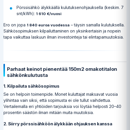
Pörssisähkö älykkäällä kulutuksenohjauksella (keskim. 7
snt/kWh):
1 610 €/vuosi
Ero on jopa
– täysin samalla kulutuksella.
1 840 euroa vuodessa
Sähkösopimuksen kilpailuttaminen on yksinkertaisin ja nopein
tapa vaikuttaa laskuun ilman investointeja tai elintapamuutoksia.
Parhaat keinot pienentää 150m2 omakotitalon
sähkönkulutusta
1. Kilpailuta sähkösopimus
Se on helpoin toimenpide. Monet kuluttajat maksavat vuosia
ylihintaa vain siksi, että sopimusta ei ole tullut vaihdettua.
Vertailemalla eri yhtiöiden tarjouksia voi löytää helposti 20–40
prosentin säästön ilman mitään muita muutoksia.
2. Siirry pörssisähköön älykkään ohjauksen kanssa