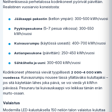
Nelihenkisessä perhetalossa kodinkoneet pyörivät päivittäin.
Realistinen vuosiarvio koneistosta:
(kellon ympäri): 300–500 kWh/vuosi
Jääkaappi-pakastin
(5–7 pesua viikossa): 300–550
Pyykinpesukone
kWh/vuosi
(käytössä useasti): 400–700 kWh/vuosi
Kuivausrumpu
(päivittäin): 250–450 kWh/vuosi
Astianpesukone
: 300–600 kWh/vuosi
Sähköhella ja uuni
Kodinkoneet yhteensä vievät tyypillisesti
2 000–4 000 kWh
. Kuivausrumpu nousee tässä yllättäväksi kuluttajaksi –
vuodessa
jos sitä käytetään lähes joka päivä, se voi viedä yli kWh:n
päivässä. Pesunaru tai kuivauskaappi voi leikkaa tämän erän
murto-osaan.
Valaistus
Modernilla LED-kalustuksella 150 neliön talon valaistus kuluttaa