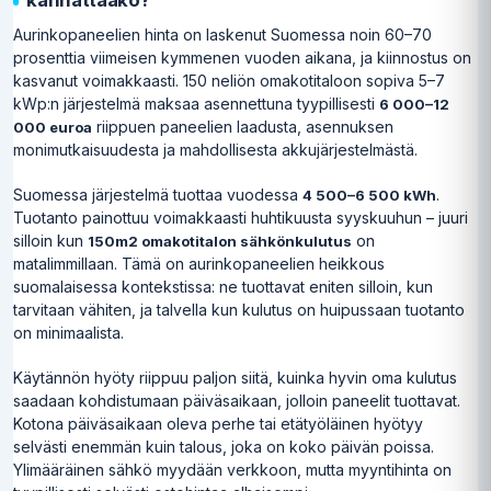
Aurinkopaneelien hinta on laskenut Suomessa noin 60–70
prosenttia viimeisen kymmenen vuoden aikana, ja kiinnostus on
kasvanut voimakkaasti. 150 neliön omakotitaloon sopiva 5–7
kWp:n järjestelmä maksaa asennettuna tyypillisesti
6 000–12
riippuen paneelien laadusta, asennuksen
000 euroa
monimutkaisuudesta ja mahdollisesta akkujärjestelmästä.
Suomessa järjestelmä tuottaa vuodessa
.
4 500–6 500 kWh
Tuotanto painottuu voimakkaasti huhtikuusta syyskuuhun – juuri
silloin kun
on
150m2 omakotitalon sähkönkulutus
matalimmillaan. Tämä on aurinkopaneelien heikkous
suomalaisessa kontekstissa: ne tuottavat eniten silloin, kun
tarvitaan vähiten, ja talvella kun kulutus on huipussaan tuotanto
on minimaalista.
Käytännön hyöty riippuu paljon siitä, kuinka hyvin oma kulutus
saadaan kohdistumaan päiväsaikaan, jolloin paneelit tuottavat.
Kotona päiväsaikaan oleva perhe tai etätyöläinen hyötyy
selvästi enemmän kuin talous, joka on koko päivän poissa.
Ylimääräinen sähkö myydään verkkoon, mutta myyntihinta on