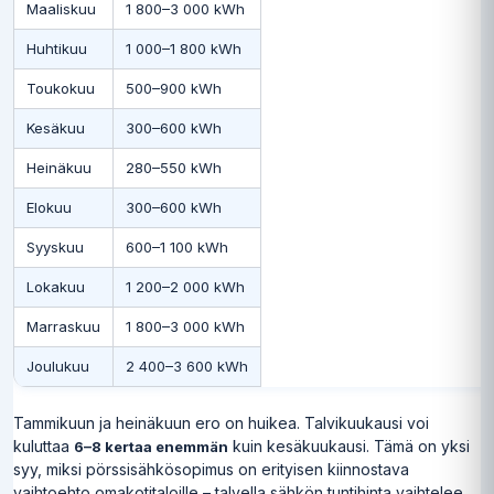
Maaliskuu
1 800–3 000 kWh
Huhtikuu
1 000–1 800 kWh
Toukokuu
500–900 kWh
Kesäkuu
300–600 kWh
Heinäkuu
280–550 kWh
Elokuu
300–600 kWh
Syyskuu
600–1 100 kWh
Lokakuu
1 200–2 000 kWh
Marraskuu
1 800–3 000 kWh
Joulukuu
2 400–3 600 kWh
Tammikuun ja heinäkuun ero on huikea. Talvikuukausi voi
kuluttaa
kuin kesäkuukausi. Tämä on yksi
6–8 kertaa enemmän
syy, miksi pörssisähkösopimus on erityisen kiinnostava
vaihtoehto omakotitaloille – talvella sähkön tuntihinta vaihtelee