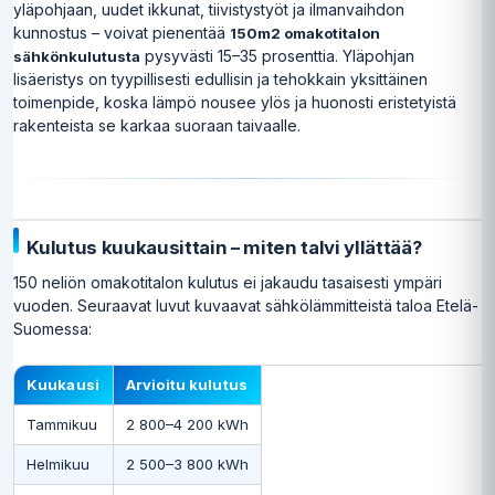
yläpohjaan, uudet ikkunat, tiivistystyöt ja ilmanvaihdon
kunnostus – voivat pienentää
150m2 omakotitalon
pysyvästi 15–35 prosenttia. Yläpohjan
sähkönkulutusta
lisäeristys on tyypillisesti edullisin ja tehokkain yksittäinen
toimenpide, koska lämpö nousee ylös ja huonosti eristetyistä
rakenteista se karkaa suoraan taivaalle.
Kulutus kuukausittain – miten talvi yllättää?
150 neliön omakotitalon kulutus ei jakaudu tasaisesti ympäri
vuoden. Seuraavat luvut kuvaavat sähkölämmitteistä taloa Etelä-
Suomessa:
Kuukausi
Arvioitu kulutus
Tammikuu
2 800–4 200 kWh
Helmikuu
2 500–3 800 kWh