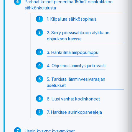
Parhaat keinot pienentää 150m2 omakotitalon
sähkönkulutusta
1. Kilpailuta sähkösopimus
2. Siirry pörssisähköön älykkään
ohjauksen kanssa
3. Hanki ilmalämpöpumppu
4. Ohjelmoi lämmitys järkevästi
5. Tarkista lämminvesivaraajan
asetukset
6. Uusi vanhat kodinkoneet
7. Harkitse aurinkopaneeleja
Usein kysytyt kysymykset