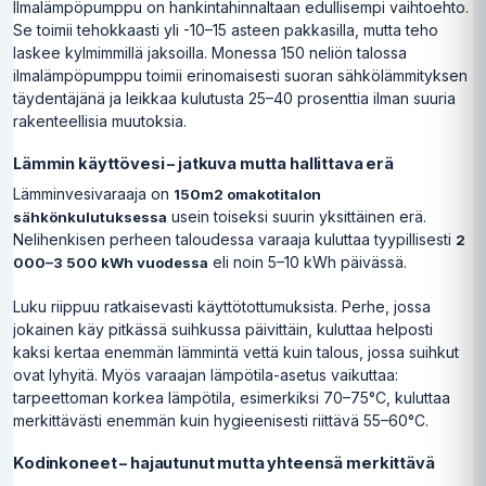
Ilmalämpöpumppu on hankintahinnaltaan edullisempi vaihtoehto.
Se toimii tehokkaasti yli -10–15 asteen pakkasilla, mutta teho
laskee kylmimmillä jaksoilla. Monessa 150 neliön talossa
ilmalämpöpumppu toimii erinomaisesti suoran sähkölämmityksen
täydentäjänä ja leikkaa kulutusta 25–40 prosenttia ilman suuria
rakenteellisia muutoksia.
Lämmin käyttövesi – jatkuva mutta hallittava erä
Lämminvesivaraaja on
150m2 omakotitalon
usein toiseksi suurin yksittäinen erä.
sähkönkulutuksessa
Nelihenkisen perheen taloudessa varaaja kuluttaa tyypillisesti
2
eli noin 5–10 kWh päivässä.
000–3 500 kWh vuodessa
Luku riippuu ratkaisevasti käyttötottumuksista. Perhe, jossa
jokainen käy pitkässä suihkussa päivittäin, kuluttaa helposti
kaksi kertaa enemmän lämmintä vettä kuin talous, jossa suihkut
ovat lyhyitä. Myös varaajan lämpötila-asetus vaikuttaa:
tarpeettoman korkea lämpötila, esimerkiksi 70–75°C, kuluttaa
merkittävästi enemmän kuin hygieenisesti riittävä 55–60°C.
Kodinkoneet – hajautunut mutta yhteensä merkittävä