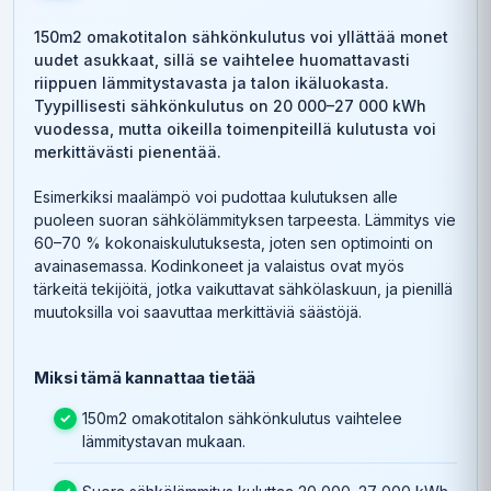
150m2 omakotitalon sähkönkulutus voi yllättää monet
uudet asukkaat, sillä se vaihtelee huomattavasti
riippuen lämmitystavasta ja talon ikäluokasta.
Tyypillisesti sähkönkulutus on 20 000–27 000 kWh
vuodessa, mutta oikeilla toimenpiteillä kulutusta voi
merkittävästi pienentää.
Esimerkiksi maalämpö voi pudottaa kulutuksen alle
puoleen suoran sähkölämmityksen tarpeesta. Lämmitys vie
60–70 % kokonaiskulutuksesta, joten sen optimointi on
avainasemassa. Kodinkoneet ja valaistus ovat myös
tärkeitä tekijöitä, jotka vaikuttavat sähkölaskuun, ja pienillä
muutoksilla voi saavuttaa merkittäviä säästöjä.
Miksi tämä kannattaa tietää
150m2 omakotitalon sähkönkulutus vaihtelee
lämmitystavan mukaan.