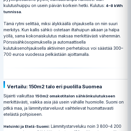
kulutushuippu on usein päivän korkein hetki. Kulutus:
4–8 kWh
.
tunnissa
Tämä rytmi selittää, miksi älykkäällä ohjauksella on niin suuri
merkitys. Kun kallis sähkö ostetaan iltahuipun aikaan ja halpa
yöllä, sama kokonaiskulutus maksaa merkittävästi vähemmän.
Pörssisähkösopimuksella ja automaattisella
kulutuksenohjauksella aktiivinen perhetalous voi säästää 300–
700 euroa vuodessa pelkästään ajoittamalla.
Vertailu: 150m2 talo eri puolilla Suomea
Sijainti vaikuttaa
150m2 omakotitalon sähkönkulutukseen
merkittävästi, vaikka asia jää usein vähälle huomiolle. Suomi on
pitkä maa, ja lämmitystarveluvut vaihtelevat huomattavasti
etelästä pohjoiseen.
Lämmitystarveluku noin 3 800–4 200
Helsinki ja Etelä-Suomi: