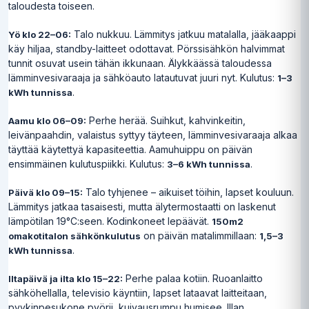
taloudesta toiseen.
Talo nukkuu. Lämmitys jatkuu matalalla, jääkaappi
Yö klo 22–06:
käy hiljaa, standby-laitteet odottavat. Pörssisähkön halvimmat
tunnit osuvat usein tähän ikkunaan. Älykkäässä taloudessa
lämminvesivaraaja ja sähköauto latautuvat juuri nyt. Kulutus:
1–3
.
kWh tunnissa
Perhe herää. Suihkut, kahvinkeitin,
Aamu klo 06–09:
leivänpaahdin, valaistus syttyy täyteen, lämminvesivaraaja alkaa
täyttää käytettyä kapasiteettia. Aamuhuippu on päivän
ensimmäinen kulutuspiikki. Kulutus:
.
3–6 kWh tunnissa
Talo tyhjenee – aikuiset töihin, lapset kouluun.
Päivä klo 09–15:
Lämmitys jatkaa tasaisesti, mutta älytermostaatti on laskenut
lämpötilan 19°C:seen. Kodinkoneet lepäävät.
150m2
on päivän matalimmillaan:
omakotitalon sähkönkulutus
1,5–3
.
kWh tunnissa
Perhe palaa kotiin. Ruoanlaitto
Iltapäivä ja ilta klo 15–22:
sähköhellalla, televisio käyntiin, lapset lataavat laitteitaan,
pyykinpesukone pyörii, kuivausrumpu humisee. Illan