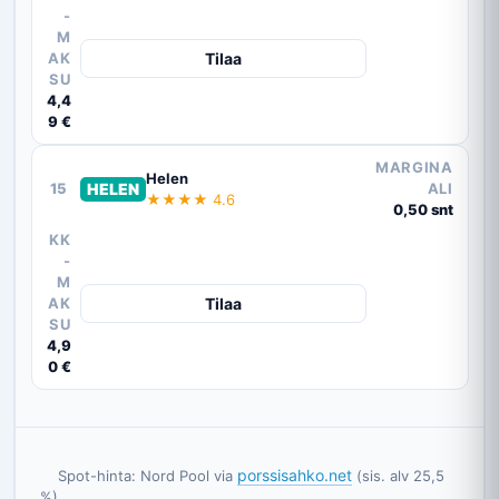
-
M
AK
Tilaa
SU
4,4
9 €
MARGINA
Helen
15
HELEN
ALI
★★★★ 4.6
0,50 snt
KK
-
M
AK
Tilaa
SU
4,9
0 €
porssisahko.net
    Spot-hinta: Nord Pool via 
 (sis. alv 25,5 
%).
