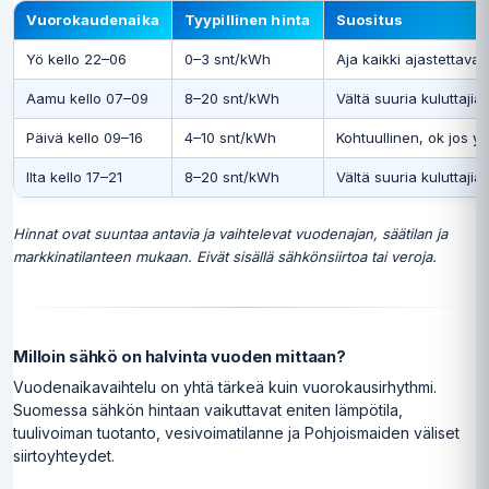
Vuorokaudenaika
Tyypillinen hinta
Suositus
Yö kello 22–06
0–3 snt/kWh
Aja kaikki ajastettavat 
Aamu kello 07–09
8–20 snt/kWh
Vältä suuria kuluttajia
Päivä kello 09–16
4–10 snt/kWh
Kohtuullinen, ok jos yö
Ilta kello 17–21
8–20 snt/kWh
Vältä suuria kuluttajia
Hinnat ovat suuntaa antavia ja vaihtelevat vuodenajan, säätilan ja
markkinatilanteen mukaan. Eivät sisällä sähkönsiirtoa tai veroja.
Milloin sähkö on halvinta vuoden mittaan?
Vuodenaikavaihtelu on yhtä tärkeä kuin vuorokausirhythmi.
Suomessa sähkön hintaan vaikuttavat eniten lämpötila,
tuulivoiman tuotanto, vesivoimatilanne ja Pohjoismaiden väliset
siirtoyhteydet.