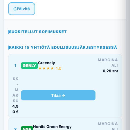
↻
Päivitä
SUOSITELLUT SOPIMUKSET
KAIKKI 15 YHTIÖTÄ EDULLISUUSJÄRJESTYKSESSÄ
MARGINA
Greenely
1
GRNLY
ALI
★★★★ 4.0
0,29 snt
KK
-
M
AK
Tilaa →
SU
4,9
0 €
MARGINA
Nordic Green Energy
2
NGE
ALI