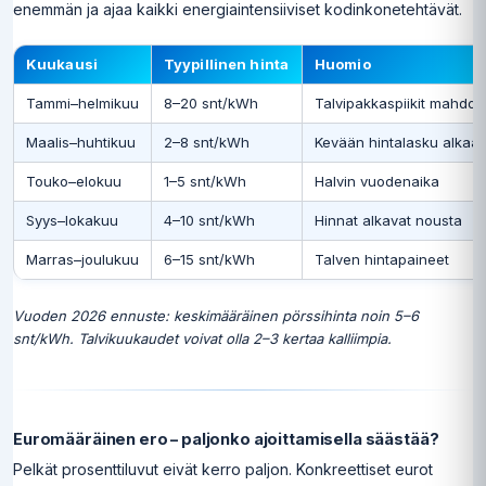
enemmän ja ajaa kaikki energiaintensiiviset kodinkonetehtävät.
Kuukausi
Tyypillinen hinta
Huomio
Tammi–helmikuu
8–20 snt/kWh
Talvipakkaspiikit mahdolli
Maalis–huhtikuu
2–8 snt/kWh
Kevään hintalasku alkaa
Touko–elokuu
1–5 snt/kWh
Halvin vuodenaika
Syys–lokakuu
4–10 snt/kWh
Hinnat alkavat nousta
Marras–joulukuu
6–15 snt/kWh
Talven hintapaineet
Vuoden 2026 ennuste: keskimääräinen pörssihinta noin 5–6
snt/kWh. Talvikuukaudet voivat olla 2–3 kertaa kalliimpia.
Euromääräinen ero – paljonko ajoittamisella säästää?
Pelkät prosenttiluvut eivät kerro paljon. Konkreettiset eurot