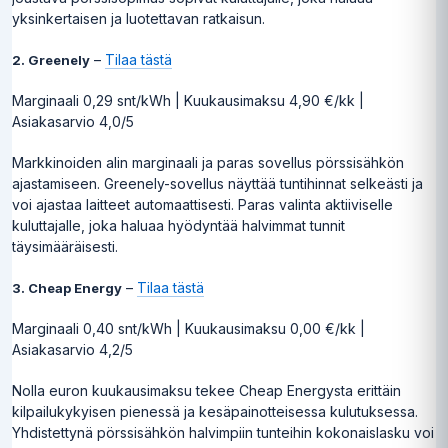
yksinkertaisen ja luotettavan ratkaisun.
–
Tilaa tästä
2. Greenely
Marginaali 0,29 snt/kWh | Kuukausimaksu 4,90 €/kk |
Asiakasarvio 4,0/5
Markkinoiden alin marginaali ja paras sovellus pörssisähkön
ajastamiseen. Greenely-sovellus näyttää tuntihinnat selkeästi ja
voi ajastaa laitteet automaattisesti. Paras valinta aktiiviselle
kuluttajalle, joka haluaa hyödyntää halvimmat tunnit
täysimääräisesti.
–
Tilaa tästä
3. Cheap Energy
Marginaali 0,40 snt/kWh | Kuukausimaksu 0,00 €/kk |
Asiakasarvio 4,2/5
Nolla euron kuukausimaksu tekee Cheap Energysta erittäin
kilpailukykyisen pienessä ja kesäpainotteisessa kulutuksessa.
Yhdistettynä pörssisähkön halvimpiin tunteihin kokonaislasku voi