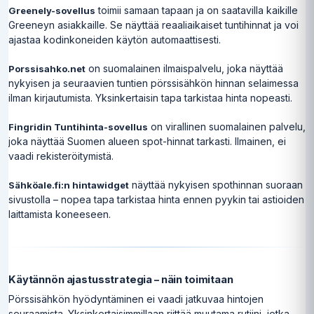
toimii samaan tapaan ja on saatavilla kaikille
Greenely-sovellus
Greeneyn asiakkaille. Se näyttää reaaliaikaiset tuntihinnat ja voi
ajastaa kodinkoneiden käytön automaattisesti.
on suomalainen ilmaispalvelu, joka näyttää
Porssisahko.net
nykyisen ja seuraavien tuntien pörssisähkön hinnan selaimessa
ilman kirjautumista. Yksinkertaisin tapa tarkistaa hinta nopeasti.
on virallinen suomalainen palvelu,
Fingridin Tuntihinta-sovellus
joka näyttää Suomen alueen spot-hinnat tarkasti. Ilmainen, ei
vaadi rekisteröitymistä.
näyttää nykyisen spothinnan suoraan
Sähköale.fi:n hintawidget
sivustolla – nopea tapa tarkistaa hinta ennen pyykin tai astioiden
laittamista koneeseen.
Käytännön ajastusstrategia – näin toimitaan
Pörssisähkön hyödyntäminen ei vaadi jatkuvaa hintojen
seuraamista. Yksinkertaisimmillaan riittää muutama rutiini, jotka