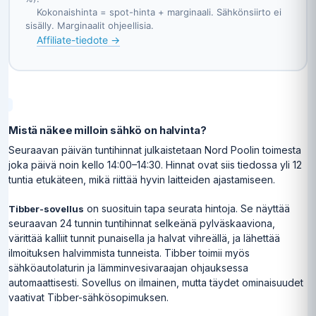
    Kokonaishinta = spot-hinta + marginaali. Sähkönsiirto ei 
sisälly. Marginaalit ohjeellisia.

Affiliate-tiedote →
Mistä näkee milloin sähkö on halvinta?
Seuraavan päivän tuntihinnat julkaistetaan Nord Poolin toimesta
joka päivä noin kello 14:00–14:30. Hinnat ovat siis tiedossa yli 12
tuntia etukäteen, mikä riittää hyvin laitteiden ajastamiseen.
on suosituin tapa seurata hintoja. Se näyttää
Tibber-sovellus
seuraavan 24 tunnin tuntihinnat selkeänä pylväskaaviona,
värittää kalliit tunnit punaisella ja halvat vihreällä, ja lähettää
ilmoituksen halvimmista tunneista. Tibber toimii myös
sähköautolaturin ja lämminvesivaraajan ohjauksessa
automaattisesti. Sovellus on ilmainen, mutta täydet ominaisuudet
vaativat Tibber-sähkösopimuksen.