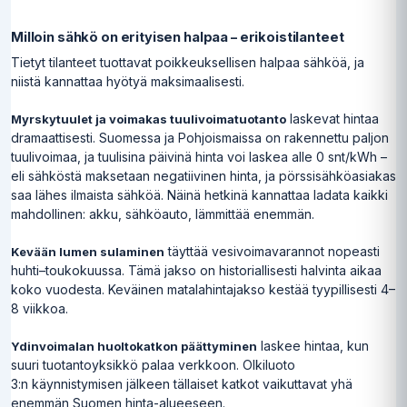
Milloin sähkö on erityisen halpaa – erikoistilanteet
Tietyt tilanteet tuottavat poikkeuksellisen halpaa sähköä, ja
niistä kannattaa hyötyä maksimaalisesti.
laskevat hintaa
Myrskytuulet ja voimakas tuulivoimatuotanto
dramaattisesti. Suomessa ja Pohjoismaissa on rakennettu paljon
tuulivoimaa, ja tuulisina päivinä hinta voi laskea alle 0 snt/kWh –
eli sähköstä maksetaan negatiivinen hinta, ja pörssisähköasiakas
saa lähes ilmaista sähköä. Näinä hetkinä kannattaa ladata kaikki
mahdollinen: akku, sähköauto, lämmittää enemmän.
täyttää vesivoimavarannot nopeasti
Kevään lumen sulaminen
huhti–toukokuussa. Tämä jakso on historiallisesti halvinta aikaa
koko vuodesta. Keväinen matalahintajakso kestää tyypillisesti 4–
8 viikkoa.
laskee hintaa, kun
Ydinvoimalan huoltokatkon päättyminen
suuri tuotantoyksikkö palaa verkkoon. Olkiluoto
3:n käynnistymisen jälkeen tällaiset katkot vaikuttavat yhä
enemmän Suomen hinta-alueeseen.