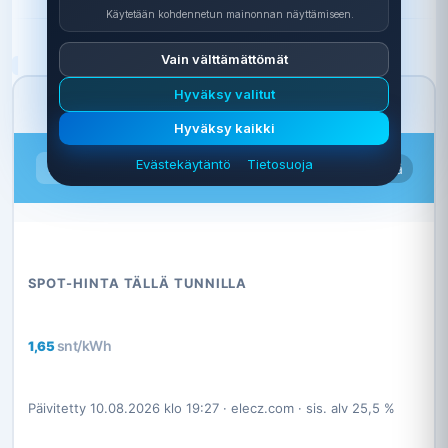
Käytetään kohdennetun mainonnan näyttämiseen.
Vain välttämättömät
Hyväksy valitut
Hyväksy kaikki
Sähköale.fi
Evästekäytäntö
Tietosuoja
⚡
Sisältää affiliate-linkkejä
Pörssisähkön hintavertailu
SPOT-HINTA TÄLLÄ TUNNILLA
snt/kWh
1,65 
Päivitetty 10.08.2026 klo 19:27 · elecz.com · sis. alv 25,5 %