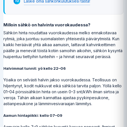
Laske oma sähkönkulutuksesi tästä!
Milloin sähkö on halvinta vuorokaudessa?
Sähkön hinta noudattaa vuorokaudessa melko ennakoitavaa
rytmiä, joka juontuu suomalaisten yhteisestä päivärytmistä. Kun
kaikki heräävät yhtä aikaa aamuisin, laittavat kahvinkeittimen
päälle ja menevät töistä kotiin samoihin aikoihin, sähkön kysyntä
huipentuu tiettyihin tunteihin – ja hinnat seuraavat perässä.
Halvimmat tunnit: yö kello 22–06
Yöaika on selvästi halvin jakso vuorokaudessa. Teollisuus on
hiljentynyt, kodit nukkuvat eikä sähköä tarvita paljon. Yöllä kello
01–04 pörssisähkön hinta on usein 0–3 snt/kWh ilman siirtoa ja
veroja. Tähän aikaan kannattaa ajastaa pyykinpesukone,
astianpesukone ja lämminvesivaraajan lämmitys.
Aamun hintapiikki: kello 07–09
Aamuisin kello 7–9 sähkön kysyntä kasvaa nopeasti. Ihmiset