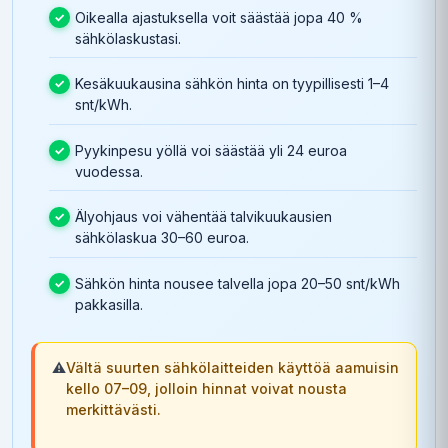
Oikealla ajastuksella voit säästää jopa 40 %
sähkölaskustasi.
Kesäkuukausina sähkön hinta on tyypillisesti 1–4
snt/kWh.
Pyykinpesu yöllä voi säästää yli 24 euroa
vuodessa.
Älyohjaus voi vähentää talvikuukausien
sähkölaskua 30–60 euroa.
Sähkön hinta nousee talvella jopa 20–50 snt/kWh
pakkasilla.
⚠️
Vältä suurten sähkölaitteiden käyttöä aamuisin
kello 07–09, jolloin hinnat voivat nousta
merkittävästi.