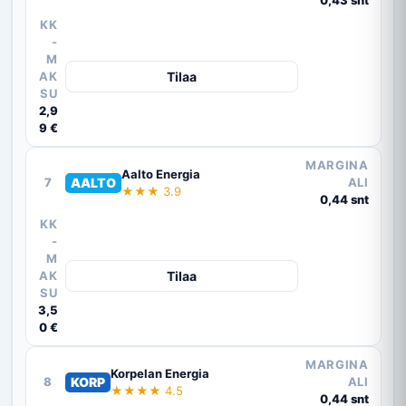
0,43 snt
KK
-
M
AK
Tilaa
SU
2,9
9 €
MARGINA
Aalto Energia
7
AALTO
ALI
★★★ 3.9
0,44 snt
KK
-
M
AK
Tilaa
SU
3,5
0 €
MARGINA
Korpelan Energia
8
KORP
ALI
★★★★ 4.5
0,44 snt