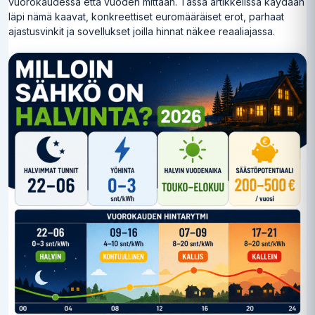
vuorokaudessa että vuoden mittaan. Tässä artikkelissa käydään
läpi nämä kaavat, konkreettiset euromääräiset erot, parhaat
ajastusvinkit ja sovellukset joilla hinnat näkee reaaliajassa.