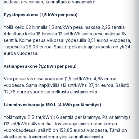
auttavat arvioimaan, kannattaako vaivannäkö.
Pyykinpesukone (1,5 kWh per pesu)
Yöllä kello 02 hinnalla 1,5 snt/kWh pesu maksaa 2,25 senttiä.
Arki-iltana kello 18 hinnalla 12 snt/kWh sama pesu maksaa 18
senttiä. Kolme pesua viikossa: yöpesuilla 3,51 euroa vuodessa,
iltapesuilla 28,08 euroa. Säästö pelkästä ajoituksesta on yli 24
euroa vuodessa.
Astianpesukone (1,2 kWh per pesu)
Viisi pesua viikossa yöaikaan (1,5 snt/kWh): 4,68 euroa
vuodessa. Sama iltapäivällä (12 snt/kWh): 37,44 euroa. Säästö
32,76 euroa vuodessa pelkästä ajastamisesta.
Lämminvesivaraaja 150 L (4 kWh per lämmitys)
Yölämmitys (1,5 snt/kWh): 6 senttiä per lämmitys. Päivälämmitys
(12 snt/kWh): 48 senttiä. Jos varaaja lämmitetään kerran
vuorokaudessa, säästö on 152,85 euroa vuodessa. Tämä on
yksittäisenä toimenpiteenä yksi kannattavimmista.