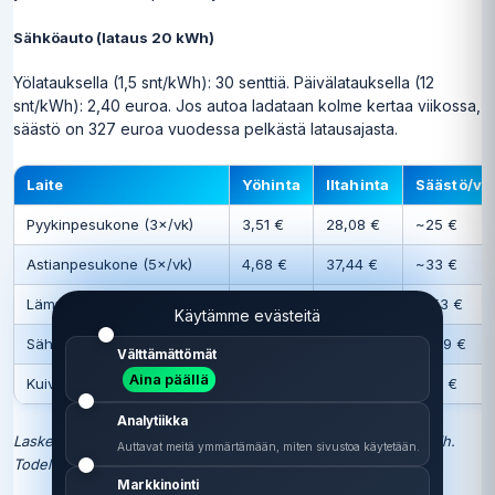
Sähköauto (lataus 20 kWh)
Yölatauksella (1,5 snt/kWh): 30 senttiä. Päivälatauksella (12
snt/kWh): 2,40 euroa. Jos autoa ladataan kolme kertaa viikossa,
säästö on 327 euroa vuodessa pelkästä latausajasta.
Laite
Yöhinta
Iltahinta
Säästö/vu
Pyykinpesukone (3×/vk)
3,51 €
28,08 €
~25 €
Astianpesukone (5×/vk)
4,68 €
37,44 €
~33 €
Lämminvesivaraaja 150 L
21,90 €
175,20 €
~153 €
Käytämme evästeitä
Sähköauto (3×/vk, 20 kWh)
35,10 €
374,40 €
~339 €
Välttämättömät
Aina päällä
Kuivausrumpu (3×/vk)
5,26 €
42,12 €
~37 €
Analytiikka
Laskennassa käytetty yöhinta 1,5 snt/kWh ja iltahinta 12 snt/kWh.
Auttavat meitä ymmärtämään, miten sivustoa käytetään.
Todellinen hintaero vaihtelee päivittäin.
Markkinointi