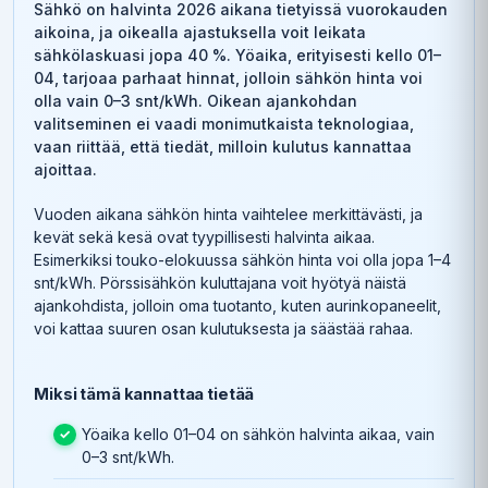
Sähkö on halvinta 2026 aikana tietyissä vuorokauden
aikoina, ja oikealla ajastuksella voit leikata
sähkölaskuasi jopa 40 %. Yöaika, erityisesti kello 01–
04, tarjoaa parhaat hinnat, jolloin sähkön hinta voi
olla vain 0–3 snt/kWh. Oikean ajankohdan
valitseminen ei vaadi monimutkaista teknologiaa,
vaan riittää, että tiedät, milloin kulutus kannattaa
ajoittaa.
Vuoden aikana sähkön hinta vaihtelee merkittävästi, ja
kevät sekä kesä ovat tyypillisesti halvinta aikaa.
Esimerkiksi touko-elokuussa sähkön hinta voi olla jopa 1–4
snt/kWh. Pörssisähkön kuluttajana voit hyötyä näistä
ajankohdista, jolloin oma tuotanto, kuten aurinkopaneelit,
voi kattaa suuren osan kulutuksesta ja säästää rahaa.
Miksi tämä kannattaa tietää
Yöaika kello 01–04 on sähkön halvinta aikaa, vain
0–3 snt/kWh.