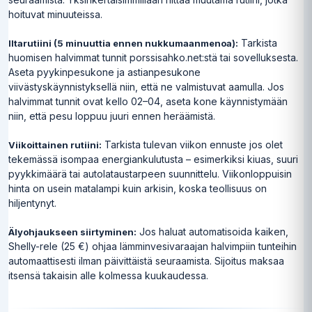
hoituvat minuuteissa.
Tarkista
Iltarutiini (5 minuuttia ennen nukkumaanmenoa):
huomisen halvimmat tunnit porssisahko.net:stä tai sovelluksesta.
Aseta pyykinpesukone ja astianpesukone
viivästyskäynnistyksellä niin, että ne valmistuvat aamulla. Jos
halvimmat tunnit ovat kello 02–04, aseta kone käynnistymään
niin, että pesu loppuu juuri ennen heräämistä.
Tarkista tulevan viikon ennuste jos olet
Viikoittainen rutiini:
tekemässä isompaa energiankulutusta – esimerkiksi kiuas, suuri
pyykkimäärä tai autolataustarpeen suunnittelu. Viikonloppuisin
hinta on usein matalampi kuin arkisin, koska teollisuus on
hiljentynyt.
Jos haluat automatisoida kaiken,
Älyohjaukseen siirtyminen:
Shelly-rele (25 €) ohjaa lämminvesivaraajan halvimpiin tunteihin
automaattisesti ilman päivittäistä seuraamista. Sijoitus maksaa
itsensä takaisin alle kolmessa kuukaudessa.