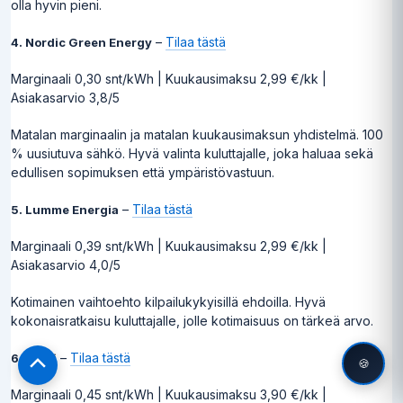
olla hyvin pieni.
–
Tilaa tästä
4. Nordic Green Energy
Marginaali 0,30 snt/kWh | Kuukausimaksu 2,99 €/kk |
Asiakasarvio 3,8/5
Matalan marginaalin ja matalan kuukausimaksun yhdistelmä. 100
% uusiutuva sähkö. Hyvä valinta kuluttajalle, joka haluaa sekä
edullisen sopimuksen että ympäristövastuun.
–
Tilaa tästä
5. Lumme Energia
Marginaali 0,39 snt/kWh | Kuukausimaksu 2,99 €/kk |
Asiakasarvio 4,0/5
Kotimainen vaihtoehto kilpailukykyisillä ehdoilla. Hyvä
kokonaisratkaisu kuluttajalle, jolle kotimaisuus on tärkeä arvo.
–
Tilaa tästä
6. Oomi
🍪
Scroll
to
Marginaali 0,45 snt/kWh | Kuukausimaksu 3,90 €/kk |