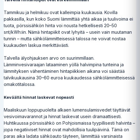
Tammikuu ja helmikuu ovat kalleimpia kuukausia. Kovilla
pakkasilla, kun koko Suomi lämmittää yhtä aikaa ja tuulivoima ei
tuota, pörssisähkön hinta voi nousta hetkellisesti 20–50
snt/kWh:iin. Nämä hintapiikit ovat lyhyitä – usein vain muutaman
tunnin – mutta sähkölämmitteisessä talossa ne voivat nostaa
kuukauden laskua merkittävästi.
Talvella älyohjauksen arvo on suurimmillaan.
Lämminvesivaraajan lataaminen yöllä halvimpina tunteina ja
lämmityksen vähentäminen hintapiikkien aikana voi säästää
talvikuukausina 30–60 euroa kuukaudessa sähkölämmitteisessä
omakotitalossa.
Keväällä hinnat laskevat nopeasti
Maaliskuun loppupuolelta alkaen lumensulamisvedet täyttävät
vesivoimavarannot ja hinnat laskevat usein dramaattisesti.
Huhtikuussa pörssisähkö on Pohjoismaissa tyypillisesti halvinta –
jopa negatiiviset hinnat ovat mahdollisia tuulipäivinä. Tämä on
paras aika ladata sähköauto täyteen, lämmittää varsinaista