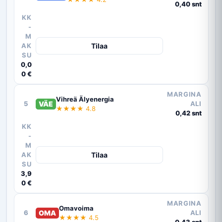
0,40 snt
KK
-
M
AK
Tilaa
SU
0,0
0 €
MARGINA
Vihreä Älyenergia
5
VÄE
ALI
★★★★ 4.8
0,42 snt
KK
-
M
AK
Tilaa
SU
3,9
0 €
MARGINA
Omavoima
6
OMA
ALI
★★★★ 4.5