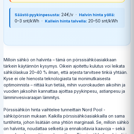
24€/v ·
Säästö pyykinpesusta:
Halvin hinta yöllä:
0–3 snt/kWh ·
20–50 snt/kWh
Kallein hinta talvella:
Milloin sähkö on halvinta – tämä on pörssisähköasiakkaan
tärkein käytännön kysymys. Oikein ajoitettu kulutus voi leikata
sähkölaskua 20–40 % ilman, että arjesta tarvitsee tinkiä yhtään.
Kyse ei ole hienosta teknologiasta tai monimutkaisesta
optimoinnista – riittää kun tietää, mihin vuorokauden aikoihin ja
vuoden jaksoihin kannattaa ajoittaa pyykinpesu, astianpesu ja
lämminvesivaraajan lämmitys.
Pörssisähkön hinta vaihtelee tunneittain Nord Pool -
sähköpörssin mukaan. Kaikilla pörssisähköasiakkailla on sama
tuntihinta, johon lisätään oma yhtiön marginaali. Se, milloin sähkö
on halvinta, noudattaa selkeitä ja ennakoitavia kaavoja – sekä