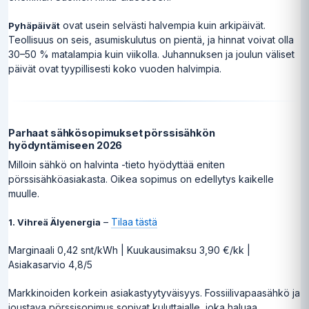
ovat usein selvästi halvempia kuin arkipäivät.
Pyhäpäivät
Teollisuus on seis, asumiskulutus on pientä, ja hinnat voivat olla
30–50 % matalampia kuin viikolla. Juhannuksen ja joulun väliset
päivät ovat tyypillisesti koko vuoden halvimpia.
Parhaat sähkösopimukset pörssisähkön
hyödyntämiseen 2026
Milloin sähkö on halvinta -tieto hyödyttää eniten
pörssisähköasiakasta. Oikea sopimus on edellytys kaikelle
muulle.
–
Tilaa tästä
1. Vihreä Älyenergia
Marginaali 0,42 snt/kWh | Kuukausimaksu 3,90 €/kk |
Asiakasarvio 4,8/5
Markkinoiden korkein asiakastyytyväisyys. Fossiilivapaasähkö ja
joustava pörssisopimus sopivat kuluttajalle, joka haluaa