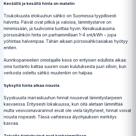
Keväällä ja kesällä hinta on matalin
Toukokuusta elokuuhun sähkö on Suomessa tyypillisesti
halvinta. Päivät ovat pitkiä ja valoisia, lämmitystarve on
minimissään, ja tuulivoima tuottaa hyvin. Kesäkuukausina
pörssisähkön hinta on parhaimmillaan 1–4 snt/kWh – jopa
yöhintaa halvempaa. Tähän aikaan pörssisähköasiakas hyötyy
eniten.
Aurinkopaneelien omistajalle kesä on erityisen edullista aikaa:
oma tuotanto kattaa suuren osan kulutuksesta juuri silloin, kun
verkosta ostettu sähkö muutenkin on halpaa.
Syksyllä hinta alkaa nousta
Syyskuusta marraskuuhun hinnat nousevat lämmitystarpeen
kasvaessa. Erityisesti lokakuussa, kun öitä aletaan lämmittää
mutta vesivoimavarannot eivät ole vielä täyttyneet, hinnat voivat
nousta nopeasti. Tässä vaiheessa älyohjauksen merkitys
kasvaa.
Talvella hintahuiput ovat korkeimmillaan