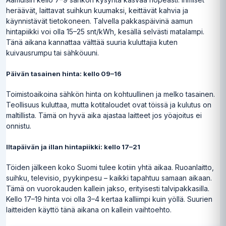
heräävät, laittavat suihkun kuumaksi, keittävät kahvia ja
käynnistävät tietokoneen. Talvella pakkaspäivinä aamun
hintapiikki voi olla 15–25 snt/kWh, kesällä selvästi matalampi.
Tänä aikana kannattaa välttää suuria kuluttajia kuten
kuivausrumpu tai sähköuuni.
Päivän tasainen hinta: kello 09–16
Toimistoaikoina sähkön hinta on kohtuullinen ja melko tasainen.
Teollisuus kuluttaa, mutta kotitaloudet ovat töissä ja kulutus on
maltillista. Tämä on hyvä aika ajastaa laitteet jos yöajoitus ei
onnistu.
Iltapäivän ja illan hintapiikki: kello 17–21
Töiden jälkeen koko Suomi tulee kotiin yhtä aikaa. Ruoanlaitto,
suihku, televisio, pyykinpesu – kaikki tapahtuu samaan aikaan.
Tämä on vuorokauden kallein jakso, erityisesti talvipakkasilla.
Kello 17–19 hinta voi olla 3–4 kertaa kalliimpi kuin yöllä. Suurien
laitteiden käyttö tänä aikana on kallein vaihtoehto.