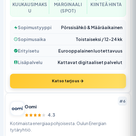
KUUKAUSIMAKS
MARGINAALI
KIINTEÄ HINTA
U
(SPOT)
Sopimustyyppi
Pörssisähkö & Määräaikainen
Sopimusaika
Toistaiseksi / 12–24 kk
Erityisetu
Eurooppalainen luotettavuus
Lisäpalvelu
Kattavat digitaaliset palvelut
Katso tarjous
#6
Oomi
4.3
Kotimaista energiaa pohjoisesta. Oulun Energian
tytäryhtiö.