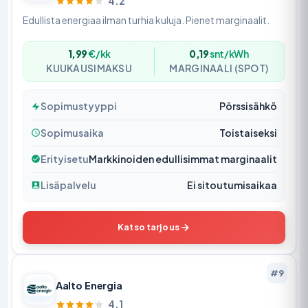
4.2
Edullista energiaa ilman turhia kuluja. Pienet marginaalit.
1,99
€/kk
0,19
snt/kWh
KUUKAUSIMAKSU
MARGINAALI (SPOT)
Sopimustyyppi
Pörssisähkö
Sopimusaika
Toistaiseksi
Erityisetu
Markkinoiden edullisimmat marginaalit
Lisäpalvelu
Ei sitoutumisaikaa
Katso tarjous
#9
Aalto Energia
4.1