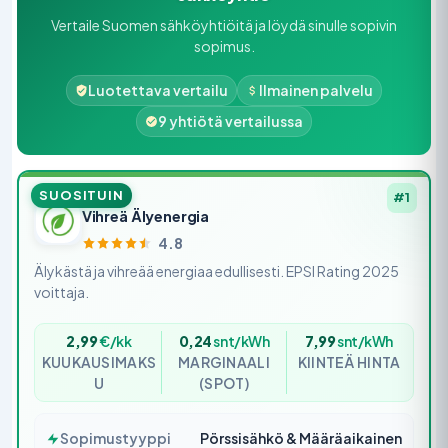
Vertaile Suomen sähköyhtiöitä ja löydä sinulle sopivin
sopimus.
Luotettava vertailu
Ilmainen palvelu
9 yhtiötä vertailussa
SUOSITUIN
#1
Vihreä Älyenergia
4.8
Älykästä ja vihreää energiaa edullisesti. EPSI Rating 2025
voittaja.
2,99
€/kk
0,24
snt/kWh
7,99
snt/kWh
KUUKAUSIMAKS
MARGINAALI
KIINTEÄ HINTA
U
(SPOT)
Sopimustyyppi
Pörssisähkö & Määräaikainen