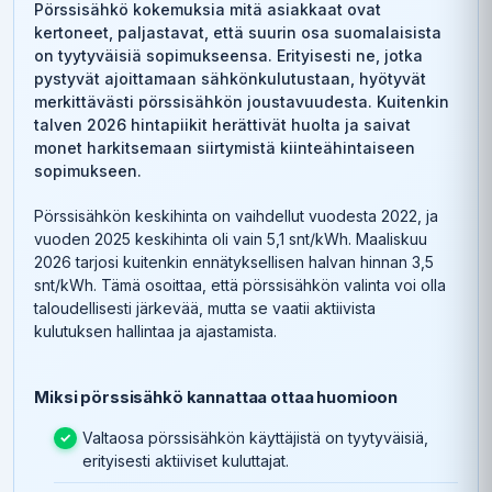
Pörssisähkö kokemuksia mitä asiakkaat ovat
kertoneet, paljastavat, että suurin osa suomalaisista
on tyytyväisiä sopimukseensa. Erityisesti ne, jotka
pystyvät ajoittamaan sähkönkulutustaan, hyötyvät
merkittävästi pörssisähkön joustavuudesta. Kuitenkin
talven 2026 hintapiikit herättivät huolta ja saivat
monet harkitsemaan siirtymistä kiinteähintaiseen
sopimukseen.
Pörssisähkön keskihinta on vaihdellut vuodesta 2022, ja
vuoden 2025 keskihinta oli vain 5,1 snt/kWh. Maaliskuu
2026 tarjosi kuitenkin ennätyksellisen halvan hinnan 3,5
snt/kWh. Tämä osoittaa, että pörssisähkön valinta voi olla
taloudellisesti järkevää, mutta se vaatii aktiivista
kulutuksen hallintaa ja ajastamista.
Miksi pörssisähkö kannattaa ottaa huomioon
Valtaosa pörssisähkön käyttäjistä on tyytyväisiä,
erityisesti aktiiviset kuluttajat.