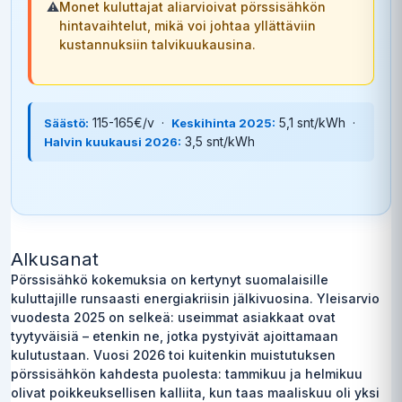
⚠️
Monet kuluttajat aliarvioivat pörssisähkön
hintavaihtelut, mikä voi johtaa yllättäviin
kustannuksiin talvikuukausina.
115-165€/v ·
5,1 snt/kWh ·
Säästö:
Keskihinta 2025:
3,5 snt/kWh
Halvin kuukausi 2026:
Alkusanat
Pörssisähkö kokemuksia on kertynyt suomalaisille
kuluttajille runsaasti energiakriisin jälkivuosina. Yleisarvio
vuodesta 2025 on selkeä: useimmat asiakkaat ovat
tyytyväisiä – etenkin ne, jotka pystyivät ajoittamaan
kulutustaan. Vuosi 2026 toi kuitenkin muistutuksen
pörssisähkön kahdesta puolesta: tammikuu ja helmikuu
olivat poikkeuksellisen kalliita, kun taas maaliskuu oli yksi