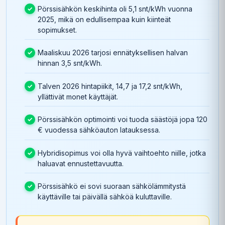
Pörssisähkön keskihinta oli 5,1 snt/kWh vuonna
2025, mikä on edullisempaa kuin kiinteät
sopimukset.
Maaliskuu 2026 tarjosi ennätyksellisen halvan
hinnan 3,5 snt/kWh.
Talven 2026 hintapiikit, 14,7 ja 17,2 snt/kWh,
yllättivät monet käyttäjät.
Pörssisähkön optimointi voi tuoda säästöjä jopa 120
€ vuodessa sähköauton latauksessa.
Hybridisopimus voi olla hyvä vaihtoehto niille, jotka
haluavat ennustettavuutta.
Pörssisähkö ei sovi suoraan sähkölämmitystä
käyttäville tai päivällä sähköä kuluttaville.