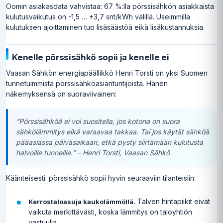
Oomin asiakasdata vahvistaa: 67 %:lla pörssisähkön asiakkaista
kulutusvaikutus on -1,5 … +3,7 snt/kWh välillä. Useimmilla
kulutuksen ajoittaminen tuo lisäsäästöä eikä lisäkustannuksia.
Kenelle pörssisähkö sopii ja kenelle ei
Vaasan Sähkön energiapäällikkö Henri Torsti on yksi Suomen
tunnetuimmista pörssisähköasiantuntijoista. Hänen
näkemyksensä on suoraviivainen:
”Pörssisähköä ei voi suositella, jos kotona on suora
sähkölämmitys eikä varaavaa takkaa. Tai jos käytät sähköä
pääasiassa päiväsaikaan, etkä pysty siirtämään kulutusta
halvoille tunneille.” – Henri Torsti, Vaasan Sähkö
Käänteisesti: pörssisähkö sopii hyvin seuraaviin tilanteisiin:
Talven hintapiikit eivät
Kerrostaloasuja kaukolämmöllä.
vaikuta merkittävästi, koska lämmitys on taloyhtiön
vastuulla.