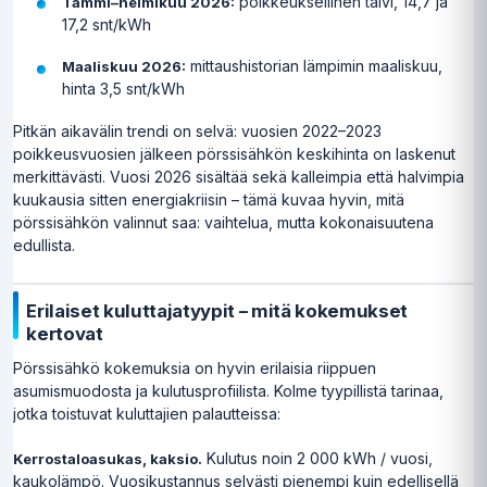
poikkeuksellinen talvi, 14,7 ja
Tammi–helmikuu 2026:
17,2 snt/kWh
mittaushistorian lämpimin maaliskuu,
Maaliskuu 2026:
hinta 3,5 snt/kWh
Pitkän aikavälin trendi on selvä: vuosien 2022–2023
poikkeusvuosien jälkeen pörssisähkön keskihinta on laskenut
merkittävästi. Vuosi 2026 sisältää sekä kalleimpia että halvimpia
kuukausia sitten energiakriisin – tämä kuvaa hyvin, mitä
pörssisähkön valinnut saa: vaihtelua, mutta kokonaisuutena
edullista.
Erilaiset kuluttajatyypit – mitä kokemukset
kertovat
Pörssisähkö kokemuksia on hyvin erilaisia riippuen
asumismuodosta ja kulutusprofiilista. Kolme tyypillistä tarinaa,
jotka toistuvat kuluttajien palautteissa:
Kulutus noin 2 000 kWh / vuosi,
Kerrostaloasukas, kaksio.
kaukolämpö. Vuosikustannus selvästi pienempi kuin edellisellä