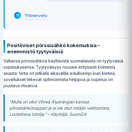
Yhteenveto
Positiiviset pörssisähkö kokemuksia –
enemmistö tyytyväisiä
Valtaosa pörssisähköä käyttävistä suomalaisista on tyytyväisiä
sopimukseensa. Tyytyväisyys nousee erityisesti kolmesta
asiasta: hinta on pitkällä aikavälillä edullisempi kuin kiinteä,
sovellukset tekevät optimoinnista helppoa ja sopimus on
joustava irtisanoa.
”Mulla on ollut Vihreä Älyenergian kanssa
pörssisähkösoppari ja ei ole ollut mitään valittamista.
Luotettava toimija.” – Käyttäjä, Suomi24