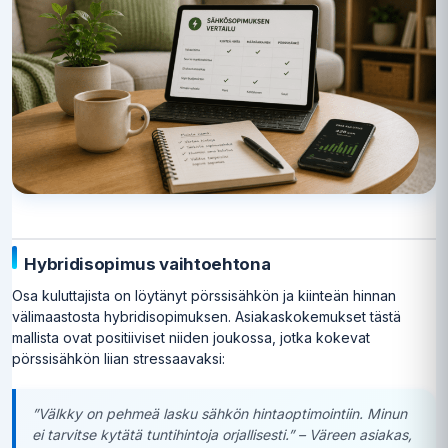
Hybridisopimus vaihtoehtona
Osa kuluttajista on löytänyt pörssisähkön ja kiinteän hinnan
välimaastosta hybridisopimuksen. Asiakaskokemukset tästä
mallista ovat positiiviset niiden joukossa, jotka kokevat
pörssisähkön liian stressaavaksi:
”Välkky on pehmeä lasku sähkön hintaoptimointiin. Minun
ei tarvitse kytätä tuntihintoja orjallisesti.” – Väreen asiakas,