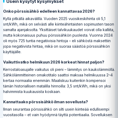
Usein kysytyt kysymykset
Onko pörssisähkö edelleen kannattavaa 2026?
Kyllä pitkällä aikavälillä. Vuoden 2025 vuosikeskihinta oli 5,1
snt/kWh, mikä on selvästi alle kiinteähintaisten sopimusten tason
samalta ajanjaksolta. Yksittäiset talvikuukaudet voivat olla kalliita,
mutta kokonaisuus puhuu pörssisähkön puolesta. Vuonna 2024
oli myös 725 tuntia negatiivisia hintoja – eli sähköstä maksettiin
jopa negatiivista hintaa, mikä on suoraa säästöä pörssisähkön
käyttäjälle.
Vaikuttivatko helmikuun 2026 korkeat hinnat paljon?
Kerrostaloasujalle vaikutus oli pieni – lämmitys on kaukolämmöllä.
Sähkölämmitteinen omakotitalo saattoi maksaa helmikuussa 2–4
kertaa normaalia enemmän. Maaliskuu kuitenkin kompensoi
tämän historiallisen matalilla hinnoilla: 3,5 snt/kWh, mikä on yksi
halvimmista kuukausista koskaan.
Kannattaako pörssisähkö ilman sovellusta?
Ilman seurantaa pörssisähkö on silti usein kiinteää edullisempi
vuositasolla – et vain hyödynnä täyttä potentiaalia. Sovelluksen