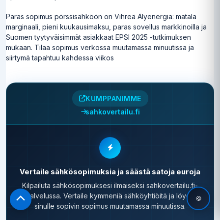
Paras sopimus pörssisähköön on Vihreä Älyenergia: matala
marginaali, pieni kuukausimaksu, paras sovellus markkinoilla ja
Suomen tyytyväisimmät asiakkaat EPSI 2025 -tutkimuksen
mukaan. Tilaa sopimus verkossa muutamassa minuutissa ja
siirtymä tapahtuu kahdessa viikos
KUMPPANIMME
sahkovertailu.fi
Vertaile sähkösopimuksia ja säästä satoja euroja
Kilpailuta sähkösopimuksesi ilmaiseksi sahkovertailu.fi-
palvelussa. Vertaile kymmeniä sähköyhtiöitä ja löydä
🍪
Scroll
sinulle sopivin sopimus muutamassa minuutissa.
to