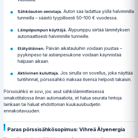
Auton saa ladattua yöllä halvimmilla
Sähköauton omistaja.
tunneilla – säästö tyypillisesti 50–100 € vuodessa.
Älypumppu siirtää lämmityksen
Lämpöpumpun käyttäjä.
automaattisesti halvimmille tunneille.
Päivän aikatauluihin voidaan joustaa –
Etätyöläinen.
pyykinpeso tai astianpesukone voidaan käynnistää
halpaan aikaan.
Jos sinulla on sovellus, joka näyttää
Aktiivinen kuluttaja.
tuntihinnat, pörssisähkö maksaa itsensä helposti takaisin.
Pörssisähkö ei sovi, jos: asut sähkölämmitteisessä
omakotitalossa ilman automaatiota, et halua seurata hintoja
lainkaan tai haluat ehdottoman kuukausibudjetin
ennakoitavuuden.
Paras pörssisähkösopimus: Vihreä Älyenergia