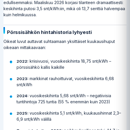
edullisemmaksi. Maaliskuu 2026 korjasi tilanteen dramaattisesti:
keskihinta putosi 3,5 snt/kWh:iin, mikä oli 13,7 senttiä halvempaa
kuin helmikuussa.
Pörssisähkön hintahistoria lyhyesti
Oikeat luvut auttavat suhtaamaan yksittäiset kuukausihuput
oikeaan mittakaavaan:
kriisivuosi, vuosikeskihinta 18,75 snt/kWh –
2022:
pörssisähkö kallis kaikille
markkinat rauhoittuivat, vuosikeskihinta 6,68
2023:
snt/kWh
vuosikeskihinta 5,68 snt/kWh – negatiivisia
2024:
tuntihintoja 725 tuntia (55 % enemmän kuin 2023)
vuosikeskihinta 5,1 snt/kWh, kuukausihinnat 2,3–
2025:
6,9 snt/kWh välillä