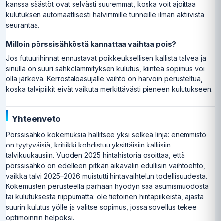
kanssa säästöt ovat selvästi suuremmat, koska voit ajoittaa
kulutuksen automaattisesti halvimmille tunneille ilman aktiivista
seurantaa.
Milloin pörssisähköstä kannattaa vaihtaa pois?
Jos futuurihinnat ennustavat poikkeuksellisen kallista talvea ja
sinulla on suuri sähkölämmityksen kulutus, kiinteä sopimus voi
olla järkevä. Kerrostaloasujalle vaihto on harvoin perusteltua,
koska talvipiikit eivät vaikuta merkittävästi pieneen kulutukseen.
Yhteenveto
Pörssisähkö kokemuksia hallitsee yksi selkeä linja: enemmistö
on tyytyväisiä, kritiikki kohdistuu yksittäisiin kalliisiin
talvikuukausiin. Vuoden 2025 hintahistoria osoittaa, että
pörssisähkö on edelleen pitkän aikavälin edullisin vaihtoehto,
vaikka talvi 2025–2026 muistutti hintavaihtelun todellisuudesta.
Kokemusten perusteella parhaan hyödyn saa asumismuodosta
tai kulutuksesta riippumatta: ole tietoinen hintapiikeistä, ajasta
suurin kulutus yölle ja valitse sopimus, jossa sovellus tekee
optimoinnin helpoksi.