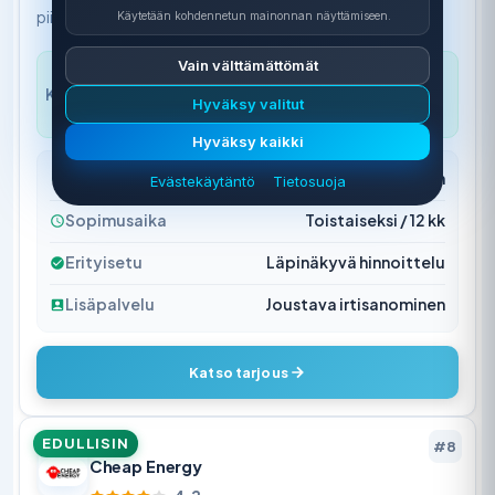
piilokustannuksia.
Käytetään kohdennetun mainonnan näyttämiseen.
Vain välttämättömät
2,95
€/kk
0,30
snt/kWh
8,19
snt/kWh
KUUKAUSIMAKS
MARGINAALI
KIINTEÄ HINTA
Hyväksy valitut
U
(SPOT)
Hyväksy kaikki
Sopimustyyppi
Pörssisähkö & Määräaikainen
Evästekäytäntö
Tietosuoja
Sopimusaika
Toistaiseksi / 12 kk
Erityisetu
Läpinäkyvä hinnoittelu
Lisäpalvelu
Joustava irtisanominen
Katso tarjous
EDULLISIN
#8
Cheap Energy