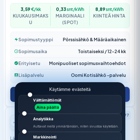
3,59
€/kk
0,33
snt/kWh
8,89
snt/kWh
KUUKAUSIMAKS
MARGINAALI
KIINTEÄ HINTA
U
(SPOT)
Sopimustyyppi
Pörssisähkö & Määräaikainen
Sopimusaika
Toistaiseksi / 12–24 kk
Erityisetu
Monipuoliset sopimusvaihtoehdot
Lisäpalvelu
Oomi Kotisähkö -palvelu
Käytämme evästeitä
Katso tarjous
Välttämättömät
Aina päällä
#7
Analytiikka
Hehku
Auttavat meitä ymmärtämään, miten sivustoa käytetään.
4.3
Markkinointi
Läpinäkyvää energiaa. Selkeä hinnoittelu ilman