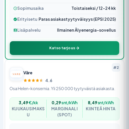
Sopimusaika
Toistaiseksi / 12–24 kk
Erityisetu
Paras asiakastyytyväisyys (EPSI 2025)
Lisäpalvelu
Ilmainen Älyenergia-sovellus
Katso tarjous
#2
Väre
4.6
Osa Helen-konsernia. Yli 250 000 tyytyväistä asiakasta.
3,49
€/kk
0,29
snt/kWh
8,49
snt/kWh
KUUKAUSIMAKS
MARGINAALI
KIINTEÄ HINTA
U
(SPOT)