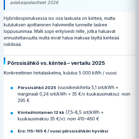
asiakaspalautteet 2026
Hybridisopimuksessa iso osa laskusta on kiinteä, mutta
kulutuksen ajoittaminen halvimmille tunneille laskee
loppusummaa. Malli sopii erityisesti niille, jotka haluavat
ennustettavuutta mutta eivät halua maksaa täyttä kiinteää
riskilisää.
Pörssisähkö vs. kiinteä – vertailu 2025
Konkreettinen hintalaskelma, kulutus 5 000 kWh / vuosi:
(vuosikeskihinta 5,1 snt/kWh +
Pörssisähkö 2025
marginaali 0,24 snt/kWh + 35 €/v kuukausimaksu): noin
295 €
(7,5–8,5 snt/kWh +
Kiinteähintainen 12 kk
kuukausimaksu 35 €/v): noin 410–460 €
Ero: 115–165 € / vuosi pörssisähkön hyväksi