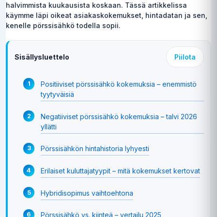
halvimmista kuukausista koskaan. Tässä artikkelissa
käymme läpi oikeat asiakaskokemukset, hintadatan ja sen,
kenelle pörssisähkö todella sopii.
Sisällysluettelo
Piilota
Positiiviset pörssisähkö kokemuksia – enemmistö
tyytyväisiä
Negatiiviset pörssisähkö kokemuksia – talvi 2026
yllätti
Pörssisähkön hintahistoria lyhyesti
Erilaiset kuluttajatyypit – mitä kokemukset kertovat
Hybridisopimus vaihtoehtona
Pörssisähkö vs. kiinteä – vertailu 2025