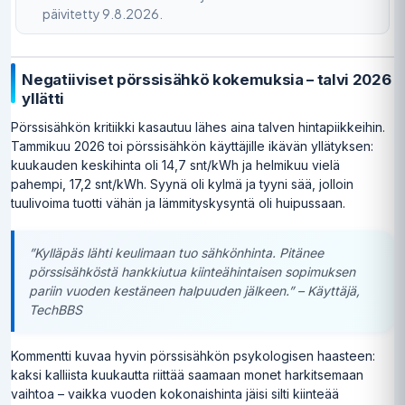
päivitetty 9.8.2026.
Negatiiviset pörssisähkö kokemuksia – talvi 2026
yllätti
Pörssisähkön kritiikki kasautuu lähes aina talven hintapiikkeihin.
Tammikuu 2026 toi pörssisähkön käyttäjille ikävän yllätyksen:
kuukauden keskihinta oli 14,7 snt/kWh ja helmikuu vielä
pahempi, 17,2 snt/kWh. Syynä oli kylmä ja tyyni sää, jolloin
tuulivoima tuotti vähän ja lämmityskysyntä oli huipussaan.
”Kylläpäs lähti keulimaan tuo sähkönhinta. Pitänee
pörssisähköstä hankkiutua kiinteähintaisen sopimuksen
pariin vuoden kestäneen halpuuden jälkeen.” – Käyttäjä,
TechBBS
Kommentti kuvaa hyvin pörssisähkön psykologisen haasteen:
kaksi kalliista kuukautta riittää saamaan monet harkitsemaan
vaihtoa – vaikka vuoden kokonaishinta jäisi silti kiinteää