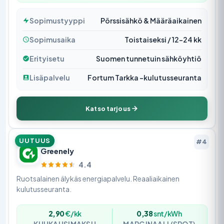
Sopimustyyppi
Pörssisähkö & Määräaikainen
Sopimusaika
Toistaiseksi / 12–24 kk
Erityisetu
Suomen tunnetuin sähköyhtiö
Lisäpalvelu
Fortum Tarkka -kulutusseuranta
Katso tarjous
UUTUUS
#4
Greenely
4.4
Ruotsalainen älykäs energiapalvelu. Reaaliaikainen
kulutusseuranta.
2,90
€/kk
0,38
snt/kWh