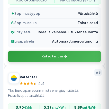
KUUKAUSIMAKSU
MARGINAALI (SPOT)
Sopimustyyppi
Pörssisähkö
Sopimusaika
Toistaiseksi
Erityisetu
Reaaliaikainen kulutuksen seuranta
Lisäpalvelu
Automaattinen optimointi
Katso tarjous
#5
Vattenfall
4.4
Yksi Euroopan suurimmista energiayhtiöistä.
Fossiilivapaata sähköä.
3,90
€/kk
0,39
snt/kWh
8,59
snt/kWh