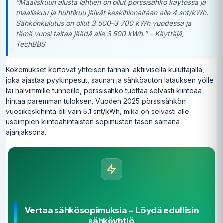
”Maaliskuun alusta lähtien on ollut pörssisähkö käytössä ja
maaliskuu ja huhtikuu jäivät keskihinnaltaan alle 4 snt/kWh.
Sähkönkulutus on ollut 3 500–3 700 kWh vuodessa ja
tämä vuosi taitaa jäädä alle 3 500 kWh.” – Käyttäjä,
TechBBS
Kokemukset kertovat yhteisen tarinan: aktiivisella kuluttajalla,
joka ajastaa pyykinpesut, saunan ja sähköauton latauksen yölle
tai halvimmille tunneille, pörssisähkö tuottaa selvästi kiinteää
hintaa paremman tuloksen. Vuoden 2025 pörssisähkön
vuosikeskihinta oli vain 5,1 snt/kWh, mikä on selvästi alle
useimpien kiinteähintaisten sopimusten tason samana
ajanjaksona.
Vertaa sähkösopimuksia – Löydä edullisin
sähköyhtiö