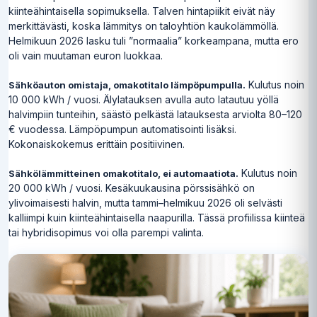
kiinteähintaisella sopimuksella. Talven hintapiikit eivät näy
merkittävästi, koska lämmitys on taloyhtiön kaukolämmöllä.
Helmikuun 2026 lasku tuli ”normaalia” korkeampana, mutta ero
oli vain muutaman euron luokkaa.
Kulutus noin
Sähköauton omistaja, omakotitalo lämpöpumpulla.
10 000 kWh / vuosi. Älylatauksen avulla auto latautuu yöllä
halvimpiin tunteihin, säästö pelkästä latauksesta arviolta 80–120
€ vuodessa. Lämpöpumpun automatisointi lisäksi.
Kokonaiskokemus erittäin positiivinen.
Kulutus noin
Sähkölämmitteinen omakotitalo, ei automaatiota.
20 000 kWh / vuosi. Kesäkuukausina pörssisähkö on
ylivoimaisesti halvin, mutta tammi–helmikuu 2026 oli selvästi
kalliimpi kuin kiinteähintaisella naapurilla. Tässä profiilissa kiinteä
tai hybridisopimus voi olla parempi valinta.