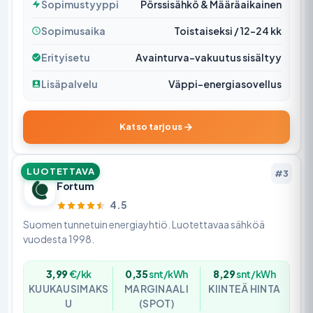
Sopimustyyppi
Pörssisähkö & Määräaikainen
Sopimusaika
Toistaiseksi / 12–24 kk
Erityisetu
Avainturva-vakuutus sisältyy
Lisäpalvelu
Väppi-energiasovellus
Katso tarjous
LUOTETTAVA
#3
Fortum
4.5
Suomen tunnetuin energiayhtiö. Luotettavaa sähköä
vuodesta 1998.
3,99
€/kk
0,35
snt/kWh
8,29
snt/kWh
KUUKAUSIMAKS
MARGINAALI
KIINTEÄ HINTA
U
(SPOT)