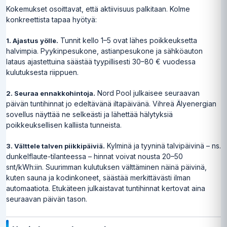
Kokemukset osoittavat, että aktiivisuus palkitaan. Kolme
konkreettista tapaa hyötyä:
Tunnit kello 1–5 ovat lähes poikkeuksetta
1. Ajastus yölle.
halvimpia. Pyykinpesukone, astianpesukone ja sähköauton
lataus ajastettuina säästää tyypillisesti 30–80 € vuodessa
kulutuksesta riippuen.
Nord Pool julkaisee seuraavan
2. Seuraa ennakkohintoja.
päivän tuntihinnat jo edeltävänä iltapäivänä. Vihreä Älyenergian
sovellus näyttää ne selkeästi ja lähettää hälytyksiä
poikkeuksellisen kalliista tunneista.
Kylminä ja tyyninä talvipäivinä – ns.
3. Välttele talven piikkipäiviä.
dunkelflaute-tilanteessa – hinnat voivat nousta 20–50
snt/kWh:iin. Suurimman kulutuksen välttäminen näinä päivinä,
kuten sauna ja kodinkoneet, säästää merkittävästi ilman
automaatiota. Etukäteen julkaistavat tuntihinnat kertovat aina
seuraavan päivän tason.