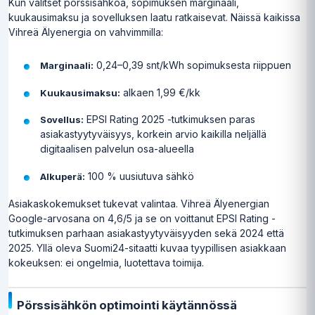
Kun valitset pörssisähköä, sopimuksen marginaali,
kuukausimaksu ja sovelluksen laatu ratkaisevat. Näissä kaikissa
Vihreä Älyenergia on vahvimmilla:
0,24–0,39 snt/kWh sopimuksesta riippuen
Marginaali:
alkaen 1,99 €/kk
Kuukausimaksu:
EPSI Rating 2025 -tutkimuksen paras
Sovellus:
asiakastyytyväisyys, korkein arvio kaikilla neljällä
digitaalisen palvelun osa-alueella
100 % uusiutuva sähkö
Alkuperä:
Asiakaskokemukset tukevat valintaa. Vihreä Älyenergian
Google-arvosana on 4,6/5 ja se on voittanut EPSI Rating -
tutkimuksen parhaan asiakastyytyväisyyden sekä 2024 että
2025. Yllä oleva Suomi24-sitaatti kuvaa tyypillisen asiakkaan
kokeuksen: ei ongelmia, luotettava toimija.
Pörssisähkön optimointi käytännössä