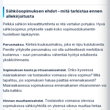
Sähkösopimuksen ehdot – mitä tarkistaa ennen
allekirjoitusta
Pelkkä sähkön kilowattituntihinta ei riitä vertailun pohjaksi. Hyvä
sähkösopimus yritykselle vaatii koko sopimusdokumentin
huolellisen läpikäynnin.
Kiinteä kuukausimaksu, joka ei riipu kulutuksesta.
Perusmaksu.
Pienille yrityksille perusmaksu voi olla suhteellisesti merkittävä
kustannus – suuri perusmaksu vähentää hyötyä edullisesta
yksikköhinnasta.
Onko kyseessä
Sopimuksen kesto ja irtisanomisehdot.
määräaikainen vai toistaiseksi voimassa oleva sopimus? Mitä
tapahtuu, jos sopimuksen haluaa päättää ennenaikaisesti?
Määräaikaisessa sopimuksessa ennenaikainen irtisanominen voi
tulla kalliiksi.
Toistaiseksi voimassa olevissa
Hinnan muuttamisehdot.
sopimuksissa sähköyhtiöllä on yleensä oikeus muuttaa hintaa