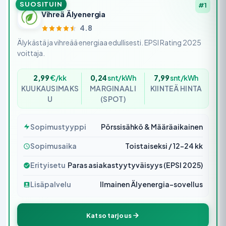
SUOSITUIN
#1
Vihreä Älyenergia
4.8
Älykästä ja vihreää energiaa edullisesti. EPSI Rating 2025
voittaja.
2,99
€/kk
0,24
snt/kWh
7,99
snt/kWh
KUUKAUSIMAKS
MARGINAALI
KIINTEÄ HINTA
U
(SPOT)
Sopimustyyppi
Pörssisähkö & Määräaikainen
Sopimusaika
Toistaiseksi / 12–24 kk
Erityisetu
Paras asiakastyytyväisyys (EPSI 2025)
Lisäpalvelu
Ilmainen Älyenergia-sovellus
Katso tarjous