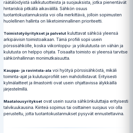
räätälöidyistä salkkutuotteista ja suojauksista, jotka pienentävät
hintariskiä pitkällä aikavälillä. Sähkön osuus
tuotantokustannuksista voi olla merkittävä, jolloin sopimusten
huolellinen hallinta on liiketoiminnallinen prioriteetti.
kuluttavat sähköä yleensä
Toimistotyöyritykset ja palvelut
arkipäivisin toimistoaikaan. Tämä profiili sopii usein
pörssisähkölle, koska viikonloppu- ja yökulutusta on vähän ja
kulutusta on helppo ohjata. Toisaalta toimisto ei yleensä tarvitse
sähkönhallinnan monimutkaisuutta.
voi hyötyä pörssisähköstä, mikäli
Kauppa- ja ravintola-ala
toiminta-ajat ja kulutusprofiilit sen mahdollistavat. Erityisesti
kylmälaitteet ja ilmastointi ovat usein ohjattavissa älykkäillä
järjestelmillä.
ovat usein suuria sähkönkuluttajia erityisesti
Maatalousyritykset
talvikuukausina. Kiinteä sopimus tai osittainen suojaus voi olla
perusteltu, jotta tuotantokustannukset pysyvät ennustettavina.