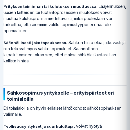
Laajennuksen,
Yrityksen toiminnan tai kulutuksen muuttuessa.
uusien laitteiden tai tuotantoprosessien muutokset voivat
muuttaa kulutusprofiilia merkittävästi, mikä puolestaan voi
tarkoittaa, että aiemmin valittu sopimustyyppi ei enää ole
optimaalinen.
Sähkön hinta elää jatkuvasti ja
Säännöllisesti joka tapauksessa.
niin tekevät myös sähkösopimukset. Säännöllinen
kilpailuttaminen takaa sen, ettet maksa sähkölaskustasi liian
kallista hintaa.
Sähkösopimus yritykselle – erityispiirteet eri
toimialoilla
Eri toimialoilla on hyvin erilaiset lähtökohdat sähkösopimuksen
valinnalle.
voivat hyötyä
Teollisuusyritykset ja suurkuluttajat