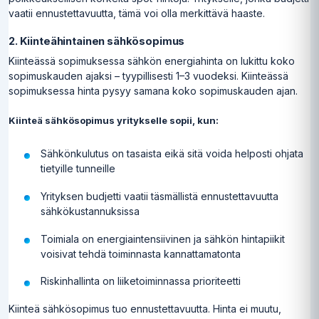
vaatii ennustettavuutta, tämä voi olla merkittävä haaste.
2. Kiinteähintainen sähkösopimus
Kiinteässä sopimuksessa sähkön energiahinta on lukittu koko
sopimuskauden ajaksi – tyypillisesti 1–3 vuodeksi. Kiinteässä
sopimuksessa hinta pysyy samana koko sopimuskauden ajan.
Kiinteä sähkösopimus yritykselle sopii, kun:
Sähkönkulutus on tasaista eikä sitä voida helposti ohjata
tietyille tunneille
Yrityksen budjetti vaatii täsmällistä ennustettavuutta
sähkökustannuksissa
Toimiala on energiaintensiivinen ja sähkön hintapiikit
voisivat tehdä toiminnasta kannattamatonta
Riskinhallinta on liiketoiminnassa prioriteetti
Kiinteä sähkösopimus tuo ennustettavuutta. Hinta ei muutu,