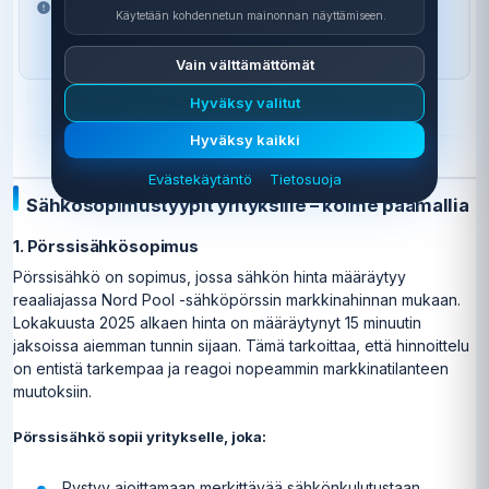
Sivusto sisältää affiliate-linkkejä. Tämä ei vaikuta
Käytetään kohdennetun mainonnan näyttämiseen.
suosituksiimme tai hintaan jonka maksat. Vertailu
päivitetty 10.8.2026.
Vain välttämättömät
Hyväksy valitut
Hyväksy kaikki
Evästekäytäntö
Tietosuoja
Sähkösopimustyypit yrityksille – kolme päämallia
1. Pörssisähkösopimus
Pörssisähkö on sopimus, jossa sähkön hinta määräytyy
reaaliajassa Nord Pool -sähköpörssin markkinahinnan mukaan.
Lokakuusta 2025 alkaen hinta on määräytynyt 15 minuutin
jaksoissa aiemman tunnin sijaan. Tämä tarkoittaa, että hinnoittelu
on entistä tarkempaa ja reagoi nopeammin markkinatilanteen
muutoksiin.
Pörssisähkö sopii yritykselle, joka:
Pystyy ajoittamaan merkittävää sähkönkulutustaan