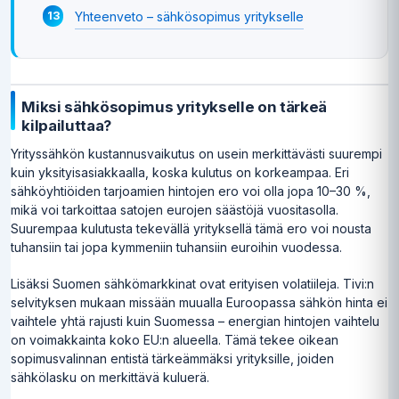
Yhteenveto – sähkösopimus yritykselle
Miksi sähkösopimus yritykselle on tärkeä
kilpailuttaa?
Yrityssähkön kustannusvaikutus on usein merkittävästi suurempi
kuin yksityisasiakkaalla, koska kulutus on korkeampaa. Eri
sähköyhtiöiden tarjoamien hintojen ero voi olla jopa 10–30 %,
mikä voi tarkoittaa satojen eurojen säästöjä vuositasolla.
Suurempaa kulutusta tekevällä yrityksellä tämä ero voi nousta
tuhansiin tai jopa kymmeniin tuhansiin euroihin vuodessa.
Lisäksi Suomen sähkömarkkinat ovat erityisen volatiileja. Tivi:n
selvityksen mukaan missään muualla Euroopassa sähkön hinta ei
vaihtele yhtä rajusti kuin Suomessa – energian hintojen vaihtelu
on voimakkainta koko EU:n alueella. Tämä tekee oikean
sopimusvalinnan entistä tärkeämmäksi yrityksille, joiden
sähkölasku on merkittävä kuluerä.