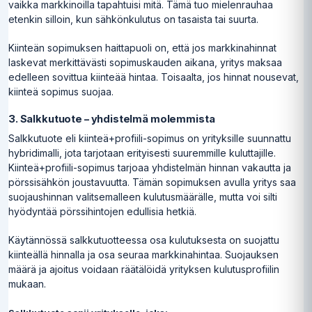
vaikka markkinoilla tapahtuisi mitä. Tämä tuo mielenrauhaa
etenkin silloin, kun sähkönkulutus on tasaista tai suurta.
Kiinteän sopimuksen haittapuoli on, että jos markkinahinnat
laskevat merkittävästi sopimuskauden aikana, yritys maksaa
edelleen sovittua kiinteää hintaa. Toisaalta, jos hinnat nousevat,
kiinteä sopimus suojaa.
3. Salkkutuote – yhdistelmä molemmista
Salkkutuote eli kiinteä+profiili-sopimus on yrityksille suunnattu
hybridimalli, jota tarjotaan erityisesti suuremmille kuluttajille.
Kiinteä+profiili-sopimus tarjoaa yhdistelmän hinnan vakautta ja
pörssisähkön joustavuutta. Tämän sopimuksen avulla yritys saa
suojaushinnan valitsemalleen kulutusmäärälle, mutta voi silti
hyödyntää pörssihintojen edullisia hetkiä.
Käytännössä salkkutuotteessa osa kulutuksesta on suojattu
kiinteällä hinnalla ja osa seuraa markkinahintaa. Suojauksen
määrä ja ajoitus voidaan räätälöidä yrityksen kulutusprofiilin
mukaan.