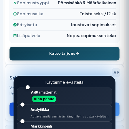
Sopimustyyppi
Pörssisähkö & Määräaikainen
Sopimusaika
Toistaiseksi / 12 kk
Erityisetu
Joustavat sopimukset
Lisäpalvelu
Nopea sopimuksen teko
Katso tarjous
#9
Sahkovertailu.fi
Käytämme evästeitä
Vertaile kymmeniä sähkösopimuksia yhdellä kertaa ja
Välttämättömät
löydä juuri sinulle sopiva vaihtoehto.
Aina päällä
Vertaa sopimuksia
Analytiikka
Auttavat meitä ymmärtämään, miten sivustoa käytetään.
Markkinointi