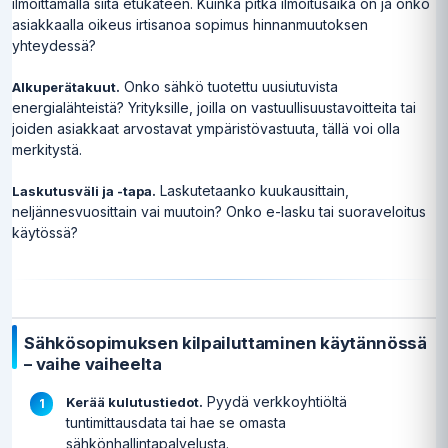
ilmoittamalla siitä etukäteen. Kuinka pitkä ilmoitusaika on ja onko
asiakkaalla oikeus irtisanoa sopimus hinnanmuutoksen
yhteydessä?
Onko sähkö tuotettu uusiutuvista
Alkuperätakuut.
energialähteistä? Yrityksille, joilla on vastuullisuustavoitteita tai
joiden asiakkaat arvostavat ympäristövastuuta, tällä voi olla
merkitystä.
Laskutetaanko kuukausittain,
Laskutusväli ja -tapa.
neljännesvuosittain vai muutoin? Onko e-lasku tai suoraveloitus
käytössä?
Sähkösopimuksen kilpailuttaminen käytännössä
– vaihe vaiheelta
Pyydä verkkoyhtiöltä
Kerää kulutustiedot.
tuntimittausdata tai hae se omasta
sähkönhallintapalvelusta.