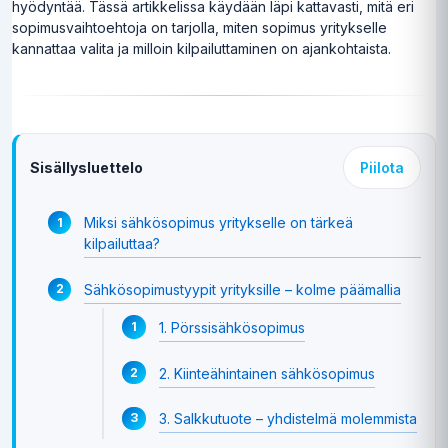
hyödyntää. Tässä artikkelissa käydään läpi kattavasti, mitä eri
sopimusvaihtoehtoja on tarjolla, miten sopimus yritykselle
kannattaa valita ja milloin kilpailuttaminen on ajankohtaista.
Sisällysluettelo
Piilota
Miksi sähkösopimus yritykselle on tärkeä
kilpailuttaa?
Sähkösopimustyypit yrityksille – kolme päämallia
1. Pörssisähkösopimus
2. Kiinteähintainen sähkösopimus
3. Salkkutuote – yhdistelmä molemmista