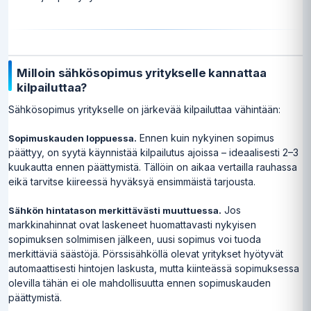
Milloin sähkösopimus yritykselle kannattaa
kilpailuttaa?
Sähkösopimus yritykselle on järkevää kilpailuttaa vähintään:
Ennen kuin nykyinen sopimus
Sopimuskauden loppuessa.
päättyy, on syytä käynnistää kilpailutus ajoissa – ideaalisesti 2–3
kuukautta ennen päättymistä. Tällöin on aikaa vertailla rauhassa
eikä tarvitse kiireessä hyväksyä ensimmäistä tarjousta.
Jos
Sähkön hintatason merkittävästi muuttuessa.
markkinahinnat ovat laskeneet huomattavasti nykyisen
sopimuksen solmimisen jälkeen, uusi sopimus voi tuoda
merkittäviä säästöjä. Pörssisähköllä olevat yritykset hyötyvät
automaattisesti hintojen laskusta, mutta kiinteässä sopimuksessa
olevilla tähän ei ole mahdollisuutta ennen sopimuskauden
päättymistä.