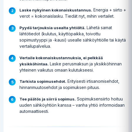
Energia + siirto +
Laske nykyinen kokonaiskustannus.
verot = kokonaislasku. Tiedät nyt, mihin vertailet.
Lähetä samat
Pyydä tarjouksia usealta yhtiöltä.
lähtötiedot (kulutus, käyttöpaikka, toivottu
sopimustyyppi ja -kausi) usealle sähköyhtiölle tai käytä
vertailupalvelua.
Vertaile kokonaiskustannuksia, ei pelkkää
Laske perusmaksun ja yksikköhinnan
yksikköhintaa.
yhteinen vaikutus omaan kulutukseesi.
Erityisesti irtisanomisehdot,
Tarkista sopimusehdot.
hinnanmuutosehdot ja sopimuksen pituus.
Sopimuksensiirto hoituu
Tee päätös ja siirrä sopimus.
uuden sähköyhtiön kanssa – vanha yhtiö informoidaan
automaattisesti.