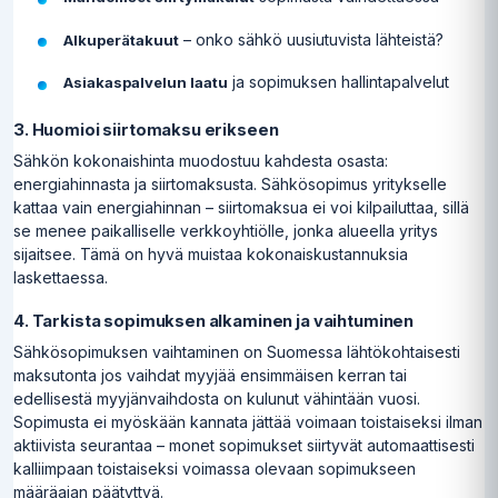
– onko sähkö uusiutuvista lähteistä?
Alkuperätakuut
ja sopimuksen hallintapalvelut
Asiakaspalvelun laatu
3. Huomioi siirtomaksu erikseen
Sähkön kokonaishinta muodostuu kahdesta osasta:
energiahinnasta ja siirtomaksusta. Sähkösopimus yritykselle
kattaa vain energiahinnan – siirtomaksua ei voi kilpailuttaa, sillä
se menee paikalliselle verkkoyhtiölle, jonka alueella yritys
sijaitsee. Tämä on hyvä muistaa kokonaiskustannuksia
laskettaessa.
4. Tarkista sopimuksen alkaminen ja vaihtuminen
Sähkösopimuksen vaihtaminen on Suomessa lähtökohtaisesti
maksutonta jos vaihdat myyjää ensimmäisen kerran tai
edellisestä myyjänvaihdosta on kulunut vähintään vuosi.
Sopimusta ei myöskään kannata jättää voimaan toistaiseksi ilman
aktiivista seurantaa – monet sopimukset siirtyvät automaattisesti
kalliimpaan toistaiseksi voimassa olevaan sopimukseen
määräajan päätyttyä.