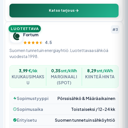
Katso tarjous
LUOTETTAVA
#3
Fortum
4.5
Suomen tunnetuin energiayhtiö. Luotettavaa sähköä
vuodesta 1998.
3,99
€/kk
0,35
snt/kWh
8,29
snt/kWh
KUUKAUSIMAKS
MARGINAALI
KIINTEÄ HINTA
U
(SPOT)
Sopimustyyppi
Pörssisähkö & Määräaikainen
Sopimusaika
Toistaiseksi / 12–24 kk
Erityisetu
Suomen tunnetuin sähköyhtiö