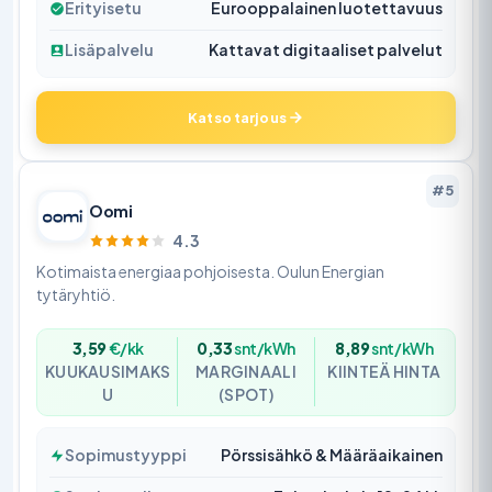
Erityisetu
Eurooppalainen luotettavuus
Lisäpalvelu
Kattavat digitaaliset palvelut
Katso tarjous
#5
Oomi
4.3
Kotimaista energiaa pohjoisesta. Oulun Energian
tytäryhtiö.
3,59
€/kk
0,33
snt/kWh
8,89
snt/kWh
KUUKAUSIMAKS
MARGINAALI
KIINTEÄ HINTA
U
(SPOT)
Sopimustyyppi
Pörssisähkö & Määräaikainen