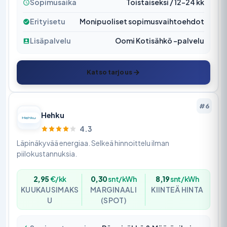
Sopimusaika
Toistaiseksi / 12–24 kk
Erityisetu
Monipuoliset sopimusvaihtoehdot
Lisäpalvelu
Oomi Kotisähkö -palvelu
Katso tarjous
#6
Hehku
4.3
Läpinäkyvää energiaa. Selkeä hinnoittelu ilman
piilokustannuksia.
2,95
€/kk
0,30
snt/kWh
8,19
snt/kWh
KUUKAUSIMAKS
MARGINAALI
KIINTEÄ HINTA
U
(SPOT)