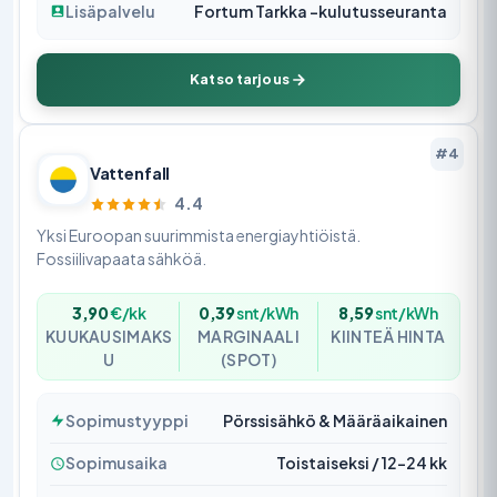
Lisäpalvelu
Fortum Tarkka -kulutusseuranta
Katso tarjous
#4
Vattenfall
4.4
Yksi Euroopan suurimmista energiayhtiöistä.
Fossiilivapaata sähköä.
3,90
€/kk
0,39
snt/kWh
8,59
snt/kWh
KUUKAUSIMAKS
MARGINAALI
KIINTEÄ HINTA
U
(SPOT)
Sopimustyyppi
Pörssisähkö & Määräaikainen
Sopimusaika
Toistaiseksi / 12–24 kk