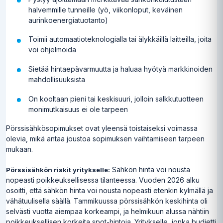
halvemmille tunneille (yö, viikonloput, keväinen
aurinkoenergiatuotanto)
Toimii automaatioteknologialla tai älykkäillä laitteilla, joita
voi ohjelmoida
Sietää hintaepävarmuutta ja haluaa hyötyä markkinoiden
mahdollisuuksista
On kooltaan pieni tai keskisuuri, jolloin salkkutuotteen
monimutkaisuus ei ole tarpeen
Pörssisähkösopimukset ovat yleensä toistaiseksi voimassa
olevia, mikä antaa joustoa sopimuksen vaihtamiseen tarpeen
mukaan.
Sähkön hinta voi nousta
Pörssisähkön riskit yritykselle:
nopeasti poikkeuksellisessa tilanteessa. Vuoden 2026 alku
osoitti, että sähkön hinta voi nousta nopeasti etenkin kylmällä ja
vähätuulisella säällä. Tammikuussa pörssisähkön keskihinta oli
selvästi vuotta aiempaa korkeampi, ja helmikuun alussa nähtiin
poikkeuksellisen korkeita spot-hintoja. Yritykselle, jonka budjetti