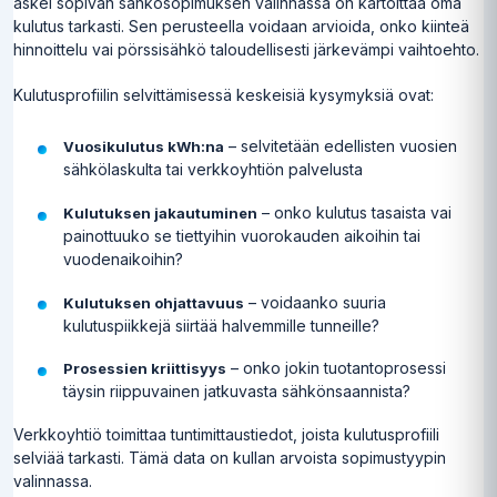
askel sopivan sähkösopimuksen valinnassa on kartoittaa oma
kulutus tarkasti. Sen perusteella voidaan arvioida, onko kiinteä
hinnoittelu vai pörssisähkö taloudellisesti järkevämpi vaihtoehto.
Kulutusprofiilin selvittämisessä keskeisiä kysymyksiä ovat:
– selvitetään edellisten vuosien
Vuosikulutus kWh:na
sähkölaskulta tai verkkoyhtiön palvelusta
– onko kulutus tasaista vai
Kulutuksen jakautuminen
painottuuko se tiettyihin vuorokauden aikoihin tai
vuodenaikoihin?
– voidaanko suuria
Kulutuksen ohjattavuus
kulutuspiikkejä siirtää halvemmille tunneille?
– onko jokin tuotantoprosessi
Prosessien kriittisyys
täysin riippuvainen jatkuvasta sähkönsaannista?
Verkkoyhtiö toimittaa tuntimittaustiedot, joista kulutusprofiili
selviää tarkasti. Tämä data on kullan arvoista sopimustyypin
valinnassa.