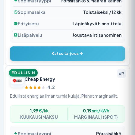
Sopimustyyppi
Pörssisähkö & Määräaikainen
Sopimusaika
Toistaiseksi / 12 kk
Erityisetu
Läpinäkyvä hinnoittelu
Lisäpalvelu
Joustava irtisanominen
Katso tarjous
EDULLISIN
#7
Cheap Energy
4.2
Edullista energiaa ilman turhia kuluja. Pienet marginaalit.
1,99
€/kk
0,19
snt/kWh
KUUKAUSIMAKSU
MARGINAALI (SPOT)
Sopimustyyppi
Pörssisähkö