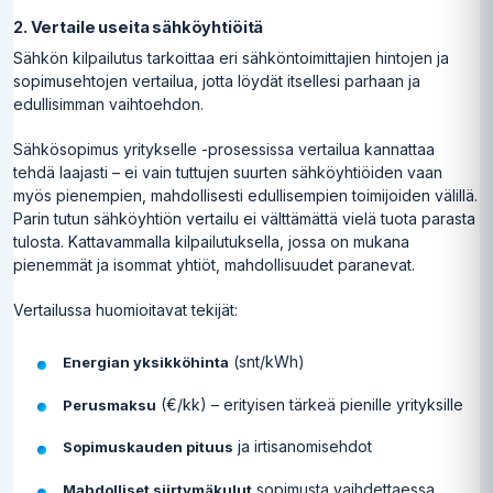
2. Vertaile useita sähköyhtiöitä
Sähkön kilpailutus tarkoittaa eri sähköntoimittajien hintojen ja
sopimusehtojen vertailua, jotta löydät itsellesi parhaan ja
edullisimman vaihtoehdon.
Sähkösopimus yritykselle -prosessissa vertailua kannattaa
tehdä laajasti – ei vain tuttujen suurten sähköyhtiöiden vaan
myös pienempien, mahdollisesti edullisempien toimijoiden välillä.
Parin tutun sähköyhtiön vertailu ei välttämättä vielä tuota parasta
tulosta. Kattavammalla kilpailutuksella, jossa on mukana
pienemmät ja isommat yhtiöt, mahdollisuudet paranevat.
Vertailussa huomioitavat tekijät:
(snt/kWh)
Energian yksikköhinta
(€/kk) – erityisen tärkeä pienille yrityksille
Perusmaksu
ja irtisanomisehdot
Sopimuskauden pituus
sopimusta vaihdettaessa
Mahdolliset siirtymäkulut