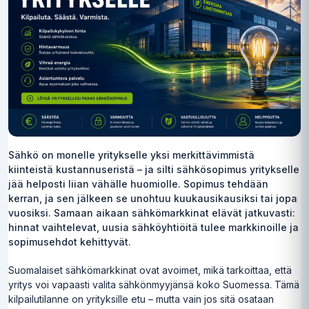
Sähkö on monelle yritykselle yksi merkittävimmistä
kiinteistä kustannuseristä – ja silti sähkösopimus yritykselle
jää helposti liian vähälle huomiolle. Sopimus tehdään
kerran, ja sen jälkeen se unohtuu kuukausikausiksi tai jopa
vuosiksi. Samaan aikaan sähkömarkkinat elävät jatkuvasti:
hinnat vaihtelevat, uusia sähköyhtiöitä tulee markkinoille ja
sopimusehdot kehittyvät.
Suomalaiset sähkömarkkinat ovat avoimet, mikä tarkoittaa, että
yritys voi vapaasti valita sähkönmyyjänsä koko Suomessa. Tämä
kilpailutilanne on yrityksille etu – mutta vain jos sitä osataan