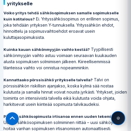
yritykselle
Voiko yritys tehdä sähkösopimuksen samalle sopimukselle
Ei. Yrityssähkösopimus on erillinen sopimus,
kuin kotitalous?
joka tehdään yrityksen Y-tunnuksella. Yrityssähkön ehdot,
hinnoittelu ja sopimusvaihtoehdot eroavat usein
kuluttajasopimuksista.
Tyypillisesti
Kuinka kauan sähkönmyyjän vaihto kestää?
sähkönmyyjän vaihto astuu voimaan seuraavan kuukauden
alusta sopimuksen solmimisen jälkeen. Kiireellisemmissä
tilanteissa vaihto voi onnistua nopeamminkin.
Talvi on
Kannattaako pörssisähkö yritykselle talvella?
pörssisähkön riskillisin ajanjakso, koska kylmä sää nostaa
kulutusta ja samalla hinnat voivat nousta jyrkästi. Yritykset, joiden
toiminta on intensiivistä talvella eikä kulutusta voida ohjata,
harkitsevat usein kiinteää sopimusta talvikaudeksi.
Ei.
Pitääkö sähkösopimusta irtisanoa ennen uuden tekemistä?
🍪
Scroll
Uuden sähkösopimuksen solmiminen riittää – uusi sähköyhtiö
to
hoitaa vanhan sopimuksen irtisanomisen automaattisesti.