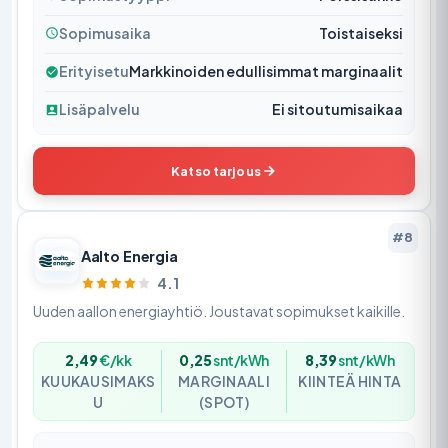
Sopimusaika
Toistaiseksi
Erityisetu
Markkinoiden edullisimmat marginaalit
Lisäpalvelu
Ei sitoutumisaikaa
Katso tarjous
#8
Aalto Energia
4.1
Uuden aallon energiayhtiö. Joustavat sopimukset kaikille.
2,49
€/kk
0,25
snt/kWh
8,39
snt/kWh
KUUKAUSIMAKS
MARGINAALI
KIINTEÄ HINTA
U
(SPOT)