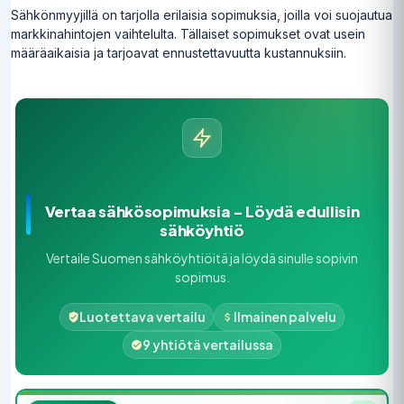
Sähkönmyyjillä on tarjolla erilaisia sopimuksia, joilla voi suojautua
markkinahintojen vaihtelulta. Tällaiset sopimukset ovat usein
määräaikaisia ja tarjoavat ennustettavuutta kustannuksiin.
Vertaa sähkösopimuksia – Löydä edullisin
sähköyhtiö
Vertaile Suomen sähköyhtiöitä ja löydä sinulle sopivin
sopimus.
Luotettava vertailu
Ilmainen palvelu
9 yhtiötä vertailussa