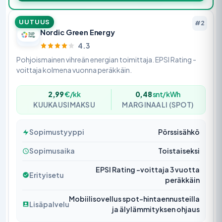
UUTUUS
#2
Nordic Green Energy
4.3
Pohjoismainen vihreän energian toimittaja. EPSI Rating -
voittaja kolmena vuonna peräkkäin.
2,99
€/kk
0,48
snt/kWh
KUUKAUSIMAKSU
MARGINAALI (SPOT)
Sopimustyyppi
Pörssisähkö
Sopimusaika
Toistaiseksi
EPSI Rating -voittaja 3 vuotta
Erityisetu
peräkkäin
Mobiilisovellus spot-hintaennusteilla
Lisäpalvelu
ja älylämmityksen ohjaus