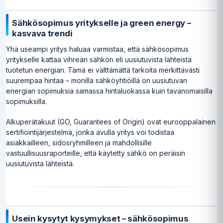
Sähkösopimus yritykselle ja green energy –
kasvava trendi
Yhä useampi yritys haluaa varmistaa, että sähkösopimus
yritykselle kattaa vihreän sähkön eli uusiutuvista lähteistä
tuotetun energian. Tämä ei välttämättä tarkoita merkittävästi
suurempaa hintaa – monilla sähköyhtiöillä on uusiutuvan
energian sopimuksia samassa hintaluokassa kuin tavanomaisilla
sopimuksilla.
Alkuperätakuut (GO, Guarantees of Origin) ovat eurooppalainen
sertifiointijärjestelmä, jonka avulla yritys voi todistaa
asiakkailleen, sidosryhmilleen ja mahdollisille
vastuullisuusraporteille, että käytetty sähkö on peräisin
uusiutuvista lähteistä.
Usein kysytyt kysymykset – sähkösopimus