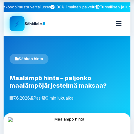
ähkösopimusta vertailussa
100% ilmainen palvelu
Turvallinen ja luot
⚡
Sähköale
.fi
Sähkön hinta
Maalämpö hinta – paljonko
maalämpöjärjestelmä maksaa?
7.6.2026
Pasi
9 min lukuaika