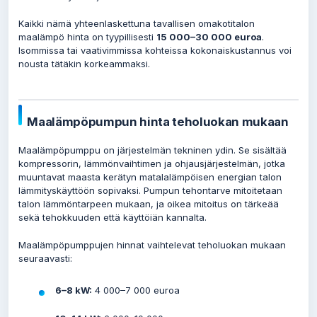
Kaikki nämä yhteenlaskettuna tavallisen omakotitalon
maalämpö hinta on tyypillisesti
15 000–30 000 euroa
.
Isommissa tai vaativimmissa kohteissa kokonaiskustannus voi
nousta tätäkin korkeammaksi.
Maalämpöpumpun hinta teholuokan mukaan
Maalämpöpumppu on järjestelmän tekninen ydin. Se sisältää
kompressorin, lämmönvaihtimen ja ohjausjärjestelmän, jotka
muuntavat maasta kerätyn matalalämpöisen energian talon
lämmityskäyttöön sopivaksi. Pumpun tehontarve mitoitetaan
talon lämmöntarpeen mukaan, ja oikea mitoitus on tärkeää
sekä tehokkuuden että käyttöiän kannalta.
Maalämpöpumppujen hinnat vaihtelevat teholuokan mukaan
seuraavasti:
6–8 kW:
4 000–7 000 euroa