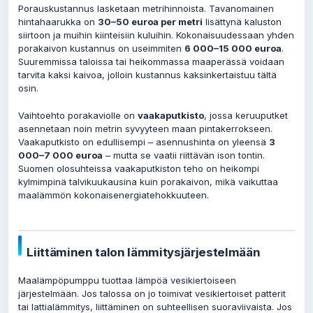
Porauskustannus lasketaan metrihinnoista. Tavanomainen
hintahaarukka on
30–50 euroa per metri
lisättynä kaluston
siirtoon ja muihin kiinteisiin kuluihin. Kokonaisuudessaan yhden
porakaivon kustannus on useimmiten
6 000–15 000 euroa
.
Suuremmissa taloissa tai heikommassa maaperässä voidaan
tarvita kaksi kaivoa, jolloin kustannus kaksinkertaistuu tältä
osin.
Vaihtoehto porakaviolle on
vaakaputkisto
, jossa keruuputket
asennetaan noin metrin syvyyteen maan pintakerrokseen.
Vaakaputkisto on edullisempi – asennushinta on yleensä
3
000–7 000 euroa
– mutta se vaatii riittävän ison tontin.
Suomen olosuhteissa vaakaputkiston teho on heikompi
kylmimpinä talvikuukausina kuin porakaivon, mikä vaikuttaa
maalämmön kokonaisenergiatehokkuuteen.
Liittäminen talon lämmitysjärjestelmään
Maalämpöpumppu tuottaa lämpöä vesikiertoiseen
järjestelmään. Jos talossa on jo toimivat vesikiertoiset patterit
tai lattialämmitys, liittäminen on suhteellisen suoraviivaista. Jos