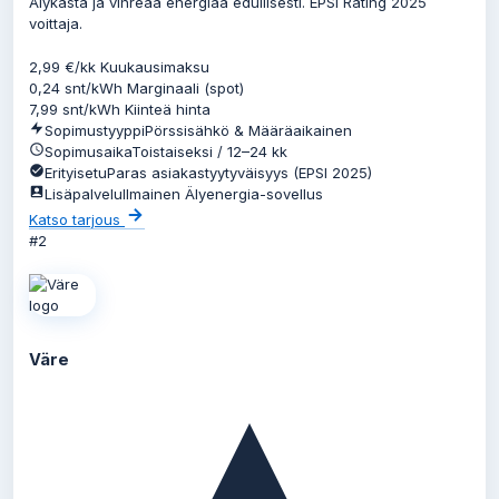
Älykästä ja vihreää energiaa edullisesti. EPSI Rating 2025
voittaja.
2,99
€/kk
Kuukausimaksu
0,24
snt/kWh
Marginaali (spot)
7,99
snt/kWh
Kiinteä hinta
Sopimustyyppi
Pörssisähkö & Määräaikainen
Sopimusaika
Toistaiseksi / 12–24 kk
Erityisetu
Paras asiakastyytyväisyys (EPSI 2025)
Lisäpalvelu
Ilmainen Älyenergia-sovellus
Katso tarjous
#2
Väre