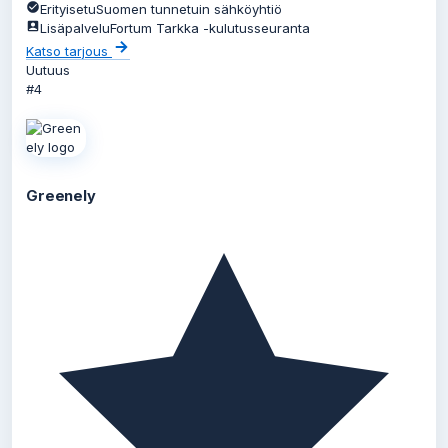
Erityisetu
Suomen tunnetuin sähköyhtiö
Lisäpalvelu
Fortum Tarkka -kulutusseuranta
Katso tarjous
Uutuus
#4
Greenely