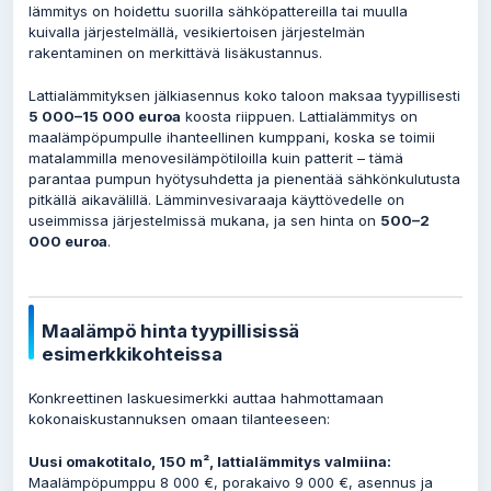
lämmitys on hoidettu suorilla sähköpattereilla tai muulla
kuivalla järjestelmällä, vesikiertoisen järjestelmän
rakentaminen on merkittävä lisäkustannus.
Lattialämmityksen jälkiasennus koko taloon maksaa tyypillisesti
5 000–15 000 euroa
koosta riippuen. Lattialämmitys on
maalämpöpumpulle ihanteellinen kumppani, koska se toimii
matalammilla menovesilämpötiloilla kuin patterit – tämä
parantaa pumpun hyötysuhdetta ja pienentää sähkönkulutusta
pitkällä aikavälillä. Lämminvesivaraaja käyttövedelle on
useimmissa järjestelmissä mukana, ja sen hinta on
500–2
000 euroa
.
Maalämpö hinta tyypillisissä
esimerkkikohteissa
Konkreettinen laskuesimerkki auttaa hahmottamaan
kokonaiskustannuksen omaan tilanteeseen:
Uusi omakotitalo, 150 m², lattialämmitys valmiina:
Maalämpöpumppu 8 000 €, porakaivo 9 000 €, asennus ja