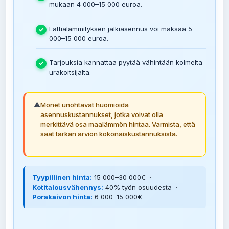
mukaan 4 000–15 000 euroa.
Lattialämmityksen jälkiasennus voi maksaa 5
000–15 000 euroa.
Tarjouksia kannattaa pyytää vähintään kolmelta
urakoitsijalta.
⚠️
Monet unohtavat huomioida
asennuskustannukset, jotka voivat olla
merkittävä osa maalämmön hintaa. Varmista, että
saat tarkan arvion kokonaiskustannuksista.
Tyypillinen hinta:
15 000–30 000€ ·
Kotitalousvähennys:
40% työn osuudesta ·
Porakaivon hinta:
6 000–15 000€