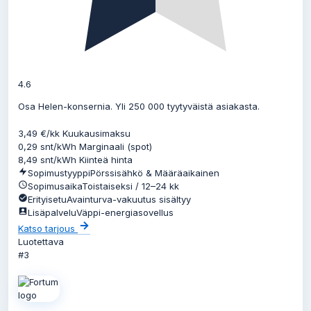
4.6
Osa Helen-konsernia. Yli 250 000 tyytyväistä asiakasta.
3,49
€/kk
Kuukausimaksu
0,29
snt/kWh
Marginaali (spot)
8,49
snt/kWh
Kiinteä hinta
Sopimustyyppi
Pörssisähkö & Määräaikainen
Sopimusaika
Toistaiseksi / 12–24 kk
Erityisetu
Avainturva-vakuutus sisältyy
Lisäpalvelu
Väppi-energiasovellus
Katso tarjous
Luotettava
#3