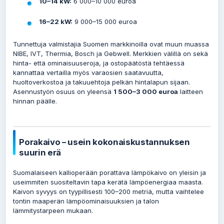
10–14 kW:
6 000–10 000 euroa
16–22 kW:
9 000–15 000 euroa
Tunnettuja valmistajia Suomen markkinoilla ovat muun muassa
NIBE, IVT, Thermia, Bosch ja Gebwell. Merkkien välillä on sekä
hinta- että ominaisuuseroja, ja ostopäätöstä tehtäessä
kannattaa vertailla myös varaosien saatavuutta,
huoltoverkostoa ja takuuehtoja pelkän hintalapun sijaan.
Asennustyön osuus on yleensä
1 500–3 000 euroa
laitteen
hinnan päälle.
Porakaivo – usein kokonaiskustannuksen
suurin erä
Suomalaiseen kallioperään porattava lämpökaivo on yleisin ja
useimmiten suositeltavin tapa kerätä lämpöenergiaa maasta.
Kaivon syvyys on tyypillisesti 100–200 metriä, mutta vaihtelee
tontin maaperän lämpöominaisuuksien ja talon
lämmitystarpeen mukaan.