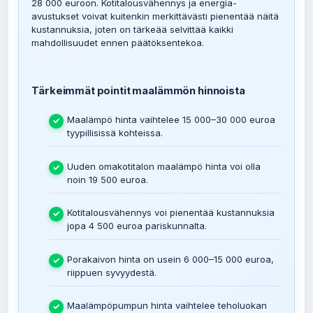
28 000 euroon. Kotitalousvähennys ja energia-
avustukset voivat kuitenkin merkittävästi pienentää näitä
kustannuksia, joten on tärkeää selvittää kaikki
mahdollisuudet ennen päätöksentekoa.
Tärkeimmät pointit maalämmön hinnoista
Maalämpö hinta vaihtelee 15 000–30 000 euroa
tyypillisissä kohteissa.
Uuden omakotitalon maalämpö hinta voi olla
noin 19 500 euroa.
Kotitalousvähennys voi pienentää kustannuksia
jopa 4 500 euroa pariskunnalta.
Porakaivon hinta on usein 6 000–15 000 euroa,
riippuen syvyydestä.
Maalämpöpumpun hinta vaihtelee teholuokan