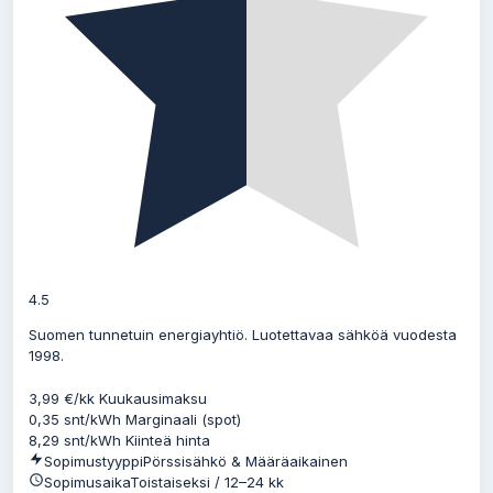
4.5
Suomen tunnetuin energiayhtiö. Luotettavaa sähköä vuodesta
1998.
3,99
€/kk
Kuukausimaksu
0,35
snt/kWh
Marginaali (spot)
8,29
snt/kWh
Kiinteä hinta
Sopimustyyppi
Pörssisähkö & Määräaikainen
Sopimusaika
Toistaiseksi / 12–24 kk