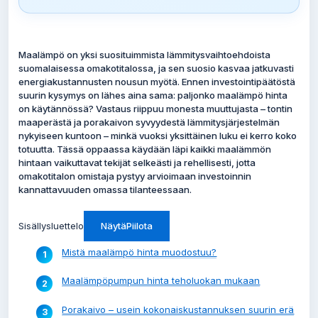
Maalämpö on yksi suosituimmista lämmitysvaihtoehdoista
suomalaisessa omakotitalossa, ja sen suosio kasvaa jatkuvasti
energiakustannusten nousun myötä. Ennen investointipäätöstä
suurin kysymys on lähes aina sama: paljonko maalämpö hinta
on käytännössä? Vastaus riippuu monesta muuttujasta – tontin
maaperästä ja porakaivon syvyydestä lämmitysjärjestelmän
nykyiseen kuntoon – minkä vuoksi yksittäinen luku ei kerro koko
totuutta. Tässä oppaassa käydään läpi kaikki maalämmön
hintaan vaikuttavat tekijät selkeästi ja rehellisesti, jotta
omakotitalon omistaja pystyy arvioimaan investoinnin
kannattavuuden omassa tilanteessaan.
Sisällysluettelo
Näytä
Piilota
Mistä maalämpö hinta muodostuu?
Maalämpöpumpun hinta teholuokan mukaan
Porakaivo – usein kokonaiskustannuksen suurin erä