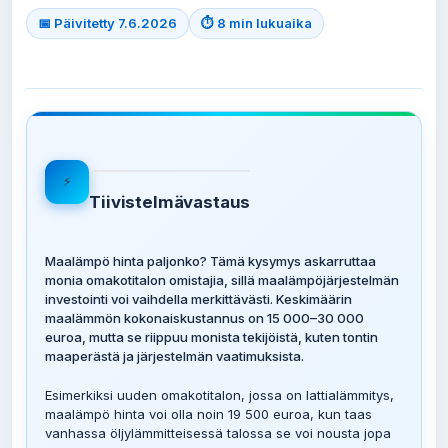
📅 Päivitetty 7.6.2026
⏱ 8 min lukuaika
⚡
Tiivistelmävastaus
Maalämpö hinta paljonko? Tämä kysymys askarruttaa
monia omakotitalon omistajia, sillä maalämpöjärjestelmän
investointi voi vaihdella merkittävästi. Keskimäärin
maalämmön kokonaiskustannus on 15 000–30 000
euroa, mutta se riippuu monista tekijöistä, kuten tontin
maaperästä ja järjestelmän vaatimuksista.
Esimerkiksi uuden omakotitalon, jossa on lattialämmitys,
maalämpö hinta voi olla noin 19 500 euroa, kun taas
vanhassa öljylämmitteisessä talossa se voi nousta jopa