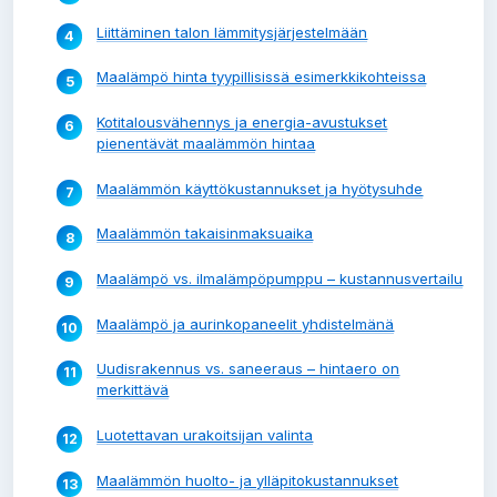
Liittäminen talon lämmitysjärjestelmään
Maalämpö hinta tyypillisissä esimerkkikohteissa
Kotitalousvähennys ja energia-avustukset
pienentävät maalämmön hintaa
Maalämmön käyttökustannukset ja hyötysuhde
Maalämmön takaisinmaksuaika
Maalämpö vs. ilmalämpöpumppu – kustannusvertailu
Maalämpö ja aurinkopaneelit yhdistelmänä
Uudisrakennus vs. saneeraus – hintaero on
merkittävä
Luotettavan urakoitsijan valinta
Maalämmön huolto- ja ylläpitokustannukset