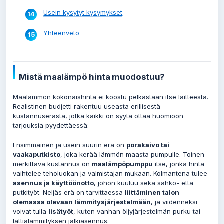
Usein kysytyt kysymykset
Yhteenveto
Mistä maalämpö hinta muodostuu?
Maalämmön kokonaishinta ei koostu pelkästään itse laitteesta.
Realistinen budjetti rakentuu useasta erillisestä
kustannuserästä, jotka kaikki on syytä ottaa huomioon
tarjouksia pyydettäessä:
Ensimmäinen ja usein suurin erä on
porakaivo tai
vaakaputkisto
, joka kerää lämmön maasta pumpulle. Toinen
merkittävä kustannus on
maalämpöpumppu
itse, jonka hinta
vaihtelee teholuokan ja valmistajan mukaan. Kolmantena tulee
asennus ja käyttöönotto
, johon kuuluu sekä sähkö- että
putkityöt. Neljäs erä on tarvittaessa
liittäminen talon
olemassa olevaan lämmitysjärjestelmään
, ja viidenneksi
voivat tulla
lisätyöt
, kuten vanhan öljyjärjestelmän purku tai
lattialämmityksen jälkiasennus.