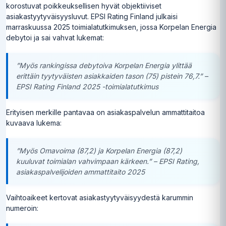
korostuvat poikkeuksellisen hyvät objektiiviset
asiakastyytyväisyysluvut. EPSI Rating Finland julkaisi
marraskuussa 2025 toimialatutkimuksen, jossa Korpelan Energia
debytoi ja sai vahvat lukemat:
”Myös rankingissa debytoiva Korpelan Energia ylittää
erittäin tyytyväisten asiakkaiden tason (75) pistein 76,7.” –
EPSI Rating Finland 2025 -toimialatutkimus
Erityisen merkille pantavaa on asiakaspalvelun ammattitaitoa
kuvaava lukema:
”Myös Omavoima (87,2) ja Korpelan Energia (87,2)
kuuluvat toimialan vahvimpaan kärkeen.” – EPSI Rating,
asiakaspalvelijoiden ammattitaito 2025
Vaihtoaikeet kertovat asiakastyytyväisyydestä karummin
numeroin: