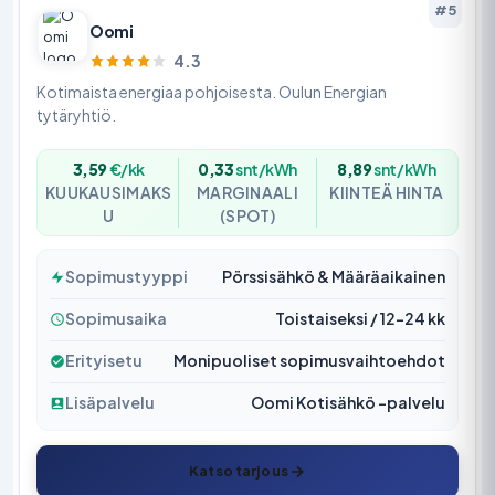
#5
Oomi
4.3
Kotimaista energiaa pohjoisesta. Oulun Energian
tytäryhtiö.
3,59
€/kk
0,33
snt/kWh
8,89
snt/kWh
KUUKAUSIMAKS
MARGINAALI
KIINTEÄ HINTA
U
(SPOT)
Sopimustyyppi
Pörssisähkö & Määräaikainen
Sopimusaika
Toistaiseksi / 12–24 kk
Erityisetu
Monipuoliset sopimusvaihtoehdot
Lisäpalvelu
Oomi Kotisähkö -palvelu
Katso tarjous