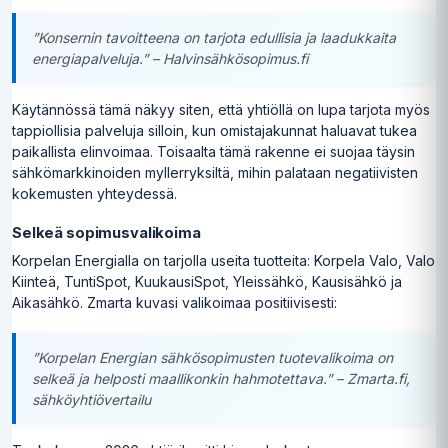
”Konsernin tavoitteena on tarjota edullisia ja laadukkaita
energiapalveluja.” – Halvinsähkösopimus.fi
Käytännössä tämä näkyy siten, että yhtiöllä on lupa tarjota myös
tappiollisia palveluja silloin, kun omistajakunnat haluavat tukea
paikallista elinvoimaa. Toisaalta tämä rakenne ei suojaa täysin
sähkömarkkinoiden myllerryksiltä, mihin palataan negatiivisten
kokemusten yhteydessä.
Selkeä sopimusvalikoima
Korpelan Energialla on tarjolla useita tuotteita: Korpela Valo, Valo
Kiinteä, TuntiSpot, KuukausiSpot, Yleissähkö, Kausisähkö ja
Aikasähkö. Zmarta kuvasi valikoimaa positiivisesti:
”Korpelan Energian sähkösopimusten tuotevalikoima on
selkeä ja helposti maallikonkin hahmotettava.” – Zmarta.fi,
sähköyhtiövertailu