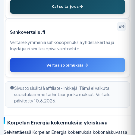
Katso tarjous
#9
Sahkovertailu.fi
Vertaile kymmeniä sähkösopimuksia yhdellä kertaa ja
löydä juuri sinulle sopiva vaihtoehto.
Vertaa sopimuksia
Sivusto sisältää affiliate-linkkejä. Tämä ei vaikuta
suosituksiimme tai hintaan jonka maksat. Vertailu
päivitetty 10.8.2026.
Korpelan Energia kokemuksia: yleiskuva
Selvitettäessä Korpelan Energia kokemuksia kokonaiskuvassa