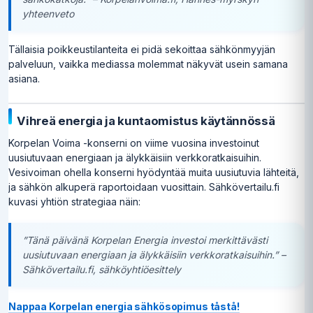
yhteenveto
Tällaisia poikkeustilanteita ei pidä sekoittaa sähkönmyyjän
palveluun, vaikka mediassa molemmat näkyvät usein samana
asiana.
Vihreä energia ja kuntaomistus käytännössä
Korpelan Voima -konserni on viime vuosina investoinut
uusiutuvaan energiaan ja älykkäisiin verkkoratkaisuihin.
Vesivoiman ohella konserni hyödyntää muita uusiutuvia lähteitä,
ja sähkön alkuperä raportoidaan vuosittain. Sähkövertailu.fi
kuvasi yhtiön strategiaa näin:
”Tänä päivänä Korpelan Energia investoi merkittävästi
uusiutuvaan energiaan ja älykkäisiin verkkoratkaisuihin.” –
Sähkövertailu.fi, sähköyhtiöesittely
Nappaa Korpelan energia sähkösopimus tåstå!