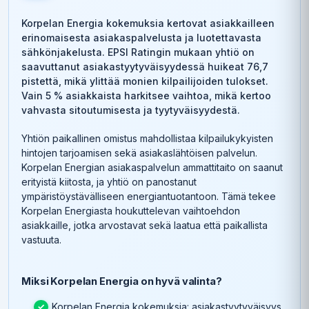
Korpelan Energia kokemuksia kertovat asiakkailleen
erinomaisesta asiakaspalvelusta ja luotettavasta
sähkönjakelusta. EPSI Ratingin mukaan yhtiö on
saavuttanut asiakastyytyväisyydessä huikeat 76,7
pistettä, mikä ylittää monien kilpailijoiden tulokset.
Vain 5 % asiakkaista harkitsee vaihtoa, mikä kertoo
vahvasta sitoutumisesta ja tyytyväisyydestä.
Yhtiön paikallinen omistus mahdollistaa kilpailukykyisten
hintojen tarjoamisen sekä asiakaslähtöisen palvelun.
Korpelan Energian asiakaspalvelun ammattitaito on saanut
erityistä kiitosta, ja yhtiö on panostanut
ympäristöystävälliseen energiantuotantoon. Tämä tekee
Korpelan Energiasta houkuttelevan vaihtoehdon
asiakkaille, jotka arvostavat sekä laatua että paikallista
vastuuta.
Miksi Korpelan Energia on hyvä valinta?
Korpelan Energia kokemuksia: asiakastyytyväisyys