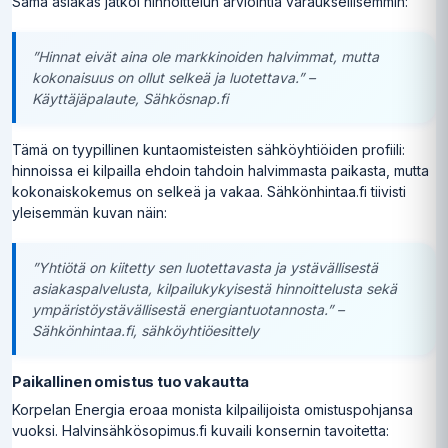
Sama asiakas jatkoi hinnoittelun arviointia varauksellisemmin:
”Hinnat eivät aina ole markkinoiden halvimmat, mutta
kokonaisuus on ollut selkeä ja luotettava.” –
Käyttäjäpalaute, Sähkösnap.fi
Tämä on tyypillinen kuntaomisteisten sähköyhtiöiden profiili:
hinnoissa ei kilpailla ehdoin tahdoin halvimmasta paikasta, mutta
kokonaiskokemus on selkeä ja vakaa. Sähkönhintaa.fi tiivisti
yleisemmän kuvan näin:
”Yhtiötä on kiitetty sen luotettavasta ja ystävällisestä
asiakaspalvelusta, kilpailukykyisestä hinnoittelusta sekä
ympäristöystävällisestä energiantuotannosta.” –
Sähkönhintaa.fi, sähköyhtiöesittely
Paikallinen omistus tuo vakautta
Korpelan Energia eroaa monista kilpailijoista omistuspohjansa
vuoksi. Halvinsähkösopimus.fi kuvaili konsernin tavoitetta: