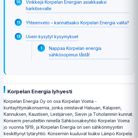
Vinkkejä Korpelan Energian asiakkaaksi
harkitsevalle
Yhteenveto – kannattaako Korpelan Energia valita?
Usein kysytyt kysymykset
Nappaa Korpelan energia
sähkösopimus tåstå!
Korpelan Energia lyhyesti
Korpelan Energia Oy on osa Korpelan Voima -
kuntayhtymäkonsernia, jonka omistavat Halsuan, Kalajoen,
Kannuksen, Kaustisen, Lestijärven, Sievin ja Toholammin kunnat.
Konserni perustettiin nimellä Sähköosakeyhtiö Korpelan Voima
jo vuonna 1919, ja Korpelan Energia on sen sähkönmyyntiin
keskittynyt tytäryhtiö. Konserniin kuuluvat lisäksi Lämpö Korpela