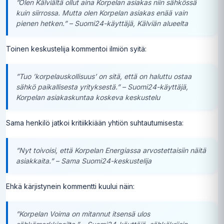
”Olen Kälviältä ollut aina Korpelan asiakas niin sähkössä
kuin siirrossa. Mutta olen Korpelan asiakas enää vain
pienen hetken.” – Suomi24-käyttäjä, Kälviän alueelta
Toinen keskustelija kommentoi ilmiön syitä:
”Tuo ’korpelauskollisuus’ on sitä, että on haluttu ostaa
sähkö paikallisesta yrityksestä.” – Suomi24-käyttäjä,
Korpelan asiakaskuntaa koskeva keskustelu
Sama henkilö jatkoi kritiikkiään yhtiön suhtautumisesta:
”Nyt toivoisi, että Korpelan Energiassa arvostettaisiin näitä
asiakkaita.” – Sama Suomi24-keskustelija
Ehkä kärjistynein kommentti kuului näin:
”Korpelan Voima on mitannut itsensä ulos