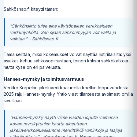
Sähkösnap.fi kiteytti tämän:
”Sähkönsiirto tulee aina käyttöpaikan verkkoalueen
verkkoyhtiöltä. Sen sijaan sähkönmyyjän voit valita ja
vaihtaa.” – Sähkösnap.fi
Tämä selittää, miksi kokemukset voivat näyttää ristiriitaisilta: yksi
asiakas kehuu sähkösopimustaan, toinen kritisoi sähkökatkoja –
mutta kyse on eri palvelusta.
Hannes-myrsky ja toimitusvarmuus
Verkko Korpelan jakeluverkkoalueella koettiin loppuvuodesta
2025 raju Hannes-myrsky. Yhtiö viesti tilanteesta avoimesti omilla
sivuillaan:
”Hannes-myrsky näytti viime vuoden lopulla voimansa
kovan myrskytuulen kautta aiheuttaen
jakeluverkkoalueellamme merkittäviä vahinkoja ja laajoja
sähkökatkoja.” – Korpelanvoima.fi, Hannes-myrskyn