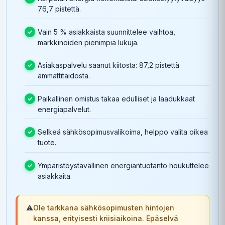
76,7 pistettä.
Vain 5 % asiakkaista suunnittelee vaihtoa,
markkinoiden pienimpiä lukuja.
Asiakaspalvelu saanut kiitosta: 87,2 pistettä
ammattitaidosta.
Paikallinen omistus takaa edulliset ja laadukkaat
energiapalvelut.
Selkeä sähkösopimusvalikoima, helppo valita oikea
tuote.
Ympäristöystävällinen energiantuotanto houkuttelee
asiakkaita.
⚠️
Ole tarkkana sähkösopimusten hintojen
kanssa, erityisesti kriisiaikoina. Epäselvä