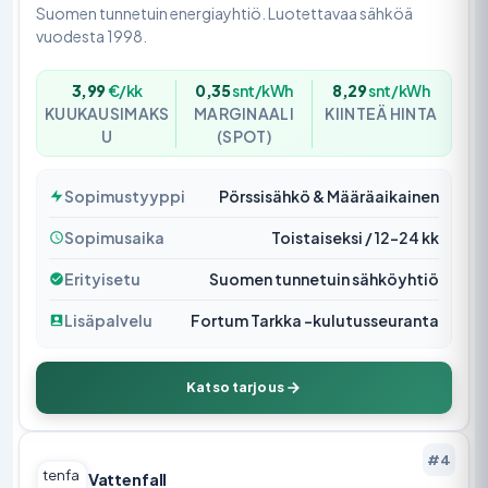
Suomen tunnetuin energiayhtiö. Luotettavaa sähköä
vuodesta 1998.
3,99
€/kk
0,35
snt/kWh
8,29
snt/kWh
KUUKAUSIMAKS
MARGINAALI
KIINTEÄ HINTA
U
(SPOT)
Sopimustyyppi
Pörssisähkö & Määräaikainen
Sopimusaika
Toistaiseksi / 12–24 kk
Erityisetu
Suomen tunnetuin sähköyhtiö
Lisäpalvelu
Fortum Tarkka -kulutusseuranta
Katso tarjous
#4
Vattenfall