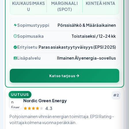
KUUKAUSIMAKS
MARGINAALI
KIINTEÄ HINTA
U
(SPOT)
Sopimustyyppi
Pörssisähkö & Määräaikainen
Sopimusaika
Toistaiseksi / 12–24 kk
Erityisetu
Paras asiakastyytyväisyys (EPSI 2025)
Lisäpalvelu
Ilmainen Älyenergia-sovellus
Katso tarjous
UUTUUS
#2
Nordic Green Energy
4.3
Pohjoismainen vihreän energian toimittaja. EPSI Rating -
voittaja kolmena vuonna peräkkäin.