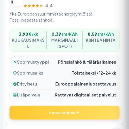
4.4
Yksi Euroopan suurimmista energiayhtiöistä.
Fossiilivapaata sähköä.
3,90
€/kk
0,39
snt/kWh
8,59
snt/kWh
KUUKAUSIMAKS
MARGINAALI
KIINTEÄ HINTA
U
(SPOT)
Sopimustyyppi
Pörssisähkö & Määräaikainen
Sopimusaika
Toistaiseksi / 12–24 kk
Erityisetu
Eurooppalainen luotettavuus
Lisäpalvelu
Kattavat digitaaliset palvelut
Katso tarjous