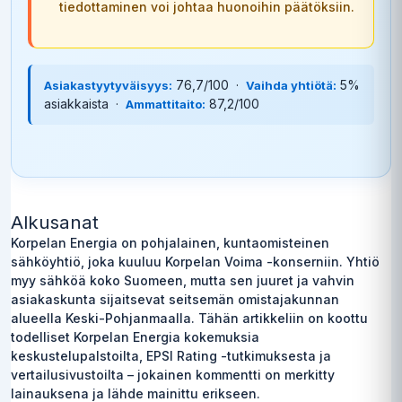
tiedottaminen voi johtaa huonoihin päätöksiin.
76,7/100 ·
5%
Asiakastyytyväisyys:
Vaihda yhtiötä:
asiakkaista ·
87,2/100
Ammattitaito:
Alkusanat
Korpelan Energia on pohjalainen, kuntaomisteinen
sähköyhtiö, joka kuuluu Korpelan Voima -konserniin. Yhtiö
myy sähköä koko Suomeen, mutta sen juuret ja vahvin
asiakaskunta sijaitsevat seitsemän omistajakunnan
alueella Keski-Pohjanmaalla. Tähän artikkeliin on koottu
todelliset Korpelan Energia kokemuksia
keskustelupalstoilta, EPSI Rating -tutkimuksesta ja
vertailusivustoilta – jokainen kommentti on merkitty
lainauksena ja lähde mainittu erikseen.