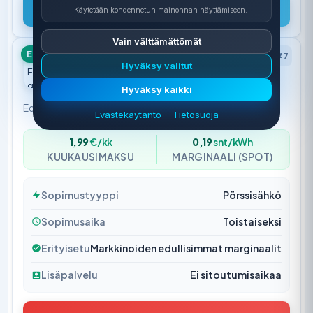
Katso tarjous
Käytetään kohdennetun mainonnan näyttämiseen.
Vain välttämättömät
EDULLISIN
#7
Hyväksy valitut
Cheap Energy
4.2
Hyväksy kaikki
Edullista energiaa ilman turhia kuluja. Pienet marginaalit.
Evästekäytäntö
Tietosuoja
1,99
€/kk
0,19
snt/kWh
KUUKAUSIMAKSU
MARGINAALI (SPOT)
Sopimustyyppi
Pörssisähkö
Sopimusaika
Toistaiseksi
Erityisetu
Markkinoiden edullisimmat marginaalit
Lisäpalvelu
Ei sitoutumisaikaa