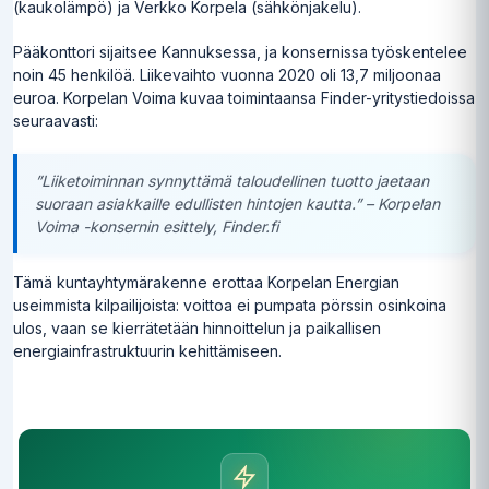
(kaukolämpö) ja Verkko Korpela (sähkönjakelu).
Pääkonttori sijaitsee Kannuksessa, ja konsernissa työskentelee
noin 45 henkilöä. Liikevaihto vuonna 2020 oli 13,7 miljoonaa
euroa. Korpelan Voima kuvaa toimintaansa Finder-yritystiedoissa
seuraavasti:
”Liiketoiminnan synnyttämä taloudellinen tuotto jaetaan
suoraan asiakkaille edullisten hintojen kautta.” – Korpelan
Voima -konsernin esittely, Finder.fi
Tämä kuntayhtymärakenne erottaa Korpelan Energian
useimmista kilpailijoista: voittoa ei pumpata pörssin osinkoina
ulos, vaan se kierrätetään hinnoittelun ja paikallisen
energiainfrastruktuurin kehittämiseen.