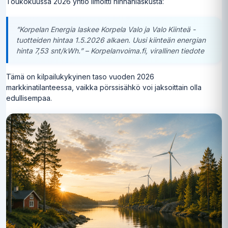
Toukokuussa 2026 yhtiö ilmoitti hinnanlaskusta:
”Korpelan Energia laskee Korpela Valo ja Valo Kiinteä -
tuotteiden hintaa 1.5.2026 alkaen. Uusi kiinteän energian
hinta 7,53 snt/kWh.” – Korpelanvoima.fi, virallinen tiedote
Tämä on kilpailukykyinen taso vuoden 2026
markkinatilanteessa, vaikka pörssisähkö voi jaksoittain olla
edullisempaa.