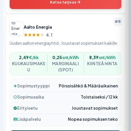
Katso tarjous
#8
Aalto Energia
4.1
Uuden aallon energiayhtiö. Joustavat sopimukset kaikille.
2,49
€/kk
0,25
snt/kWh
8,39
snt/kWh
KUUKAUSIMAKS
MARGINAALI
KIINTEÄ HINTA
U
(SPOT)
Sopimustyyppi
Pörssisähkö & Määräaikainen
Sopimusaika
Toistaiseksi / 12 kk
Erityisetu
Joustavat sopimukset
Lisäpalvelu
Nopea sopimuksen teko