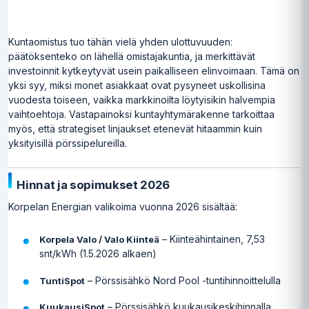
Kuntaomistus tuo tähän vielä yhden ulottuvuuden:
päätöksenteko on lähellä omistajakuntia, ja merkittävät
investoinnit kytkeytyvät usein paikalliseen elinvoimaan. Tämä on
yksi syy, miksi monet asiakkaat ovat pysyneet uskollisina
vuodesta toiseen, vaikka markkinoilta löytyisikin halvempia
vaihtoehtoja. Vastapainoksi kuntayhtymärakenne tarkoittaa
myös, että strategiset linjaukset etenevät hitaammin kuin
yksityisillä pörssipelureilla.
Hinnat ja sopimukset 2026
Korpelan Energian valikoima vuonna 2026 sisältää:
– Kiinteähintainen, 7,53
Korpela Valo / Valo Kiinteä
snt/kWh (1.5.2026 alkaen)
– Pörssisähkö Nord Pool -tuntihinnoittelulla
TuntiSpot
– Pörssisähkö kuukausikeskihinnalla
KuukausiSpot