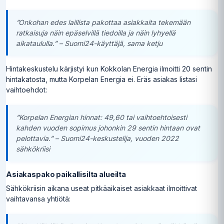
”Onkohan edes laillista pakottaa asiakkaita tekemään
ratkaisuja näin epäselvillä tiedoilla ja näin lyhyellä
aikataululla.” – Suomi24-käyttäjä, sama ketju
Hintakeskustelu kärjistyi kun Kokkolan Energia ilmoitti 20 sentin
hintakatosta, mutta Korpelan Energia ei. Eräs asiakas listasi
vaihtoehdot:
”Korpelan Energian hinnat: 49,60 tai vaihtoehtoisesti
kahden vuoden sopimus johonkin 29 sentin hintaan ovat
pelottavia.” – Suomi24-keskustelija, vuoden 2022
sähkökriisi
Asiakaspako paikallisilta alueilta
Sähkökriisin aikana useat pitkäaikaiset asiakkaat ilmoittivat
vaihtavansa yhtiötä: