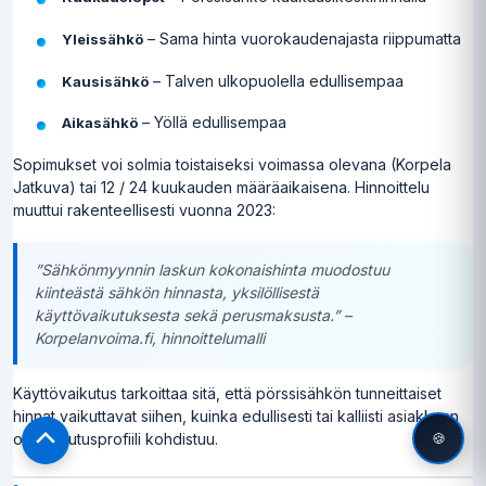
– Sama hinta vuorokaudenajasta riippumatta
Yleissähkö
– Talven ulkopuolella edullisempaa
Kausisähkö
– Yöllä edullisempaa
Aikasähkö
Sopimukset voi solmia toistaiseksi voimassa olevana (Korpela
Jatkuva) tai 12 / 24 kuukauden määräaikaisena. Hinnoittelu
muuttui rakenteellisesti vuonna 2023:
”Sähkönmyynnin laskun kokonaishinta muodostuu
kiinteästä sähkön hinnasta, yksilöllisestä
käyttövaikutuksesta sekä perusmaksusta.” –
Korpelanvoima.fi, hinnoittelumalli
Käyttövaikutus tarkoittaa sitä, että pörssisähkön tunneittaiset
hinnat vaikuttavat siihen, kuinka edullisesti tai kalliisti asiakkaan
🍪
oma kulutusprofiili kohdistuu.
Scroll
to