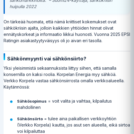
sähkömarkkinoilta.” – Suomi24-käyttäjä, sähkökriisin
huipulla 2022
On tärkeää huomata, että nämä kriittiset kokemukset ovat
sähkökriisin ajalta, jolloin kaikkien yhtiöiden hinnat olivat
ennätyskorkeat ja informaatio liikkui huonosti. Vuonna 2025 EPSI
Ratingin asiakastyytyväisyys oli jo aivan eri tasolla.
Sähkönmyynti vai sähkönsiirto?
Yksi yleisimmistä sekaannuksista liittyy siihen, että samalla
konsernilla on kaksi roolia. Korpelan Energia myy sähköä.
Verkko Korpela vastaa sähkönsiirrosta omalla verkkoalueella.
Käytännössä:
= voit valita ja vaihtaa, kilpailutus
Sähkösopimus
mahdollinen
= tulee aina paikallisen verkkoyhtiön
Sähkönsiirto
(Verkko Korpela) kautta, jos asut sen alueella, eikä siirtoa
voi kilpailuttaa