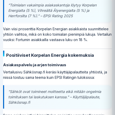
”Toimialan vakaimpia asiakaskantoja löytyy Korpelan
Energialta (5 %), Vihreältä Älyenergialta (5 %) ja
Herrforsilta (7 %).” – EPSI Rating 2025
Vain viisi prosenttia Korpelan Energian asiakkaista suunnittelee
yhtiön vaihtoa, mikä on koko toimialan pienimpiä lukuja. Vertailun
vuoksi: Fortumin asiakkailla vastaava luku on 18 %.
Positiiviset Korpelan Energia kokemuksia
Asiakaspalvelu ja arjen toimivuus
Vertailusivu Sähkösnap.fi keräsi käyttäjäpalautteita yhtiöstä, ja
niissä toistuu sama teema kuin EPSI Ratingin tuloksissa:
”Sähköt ovat toimineet moitteetta eikä mitään ongelmia
toimituksen tai laskutuksen kanssa.” – Käyttäjäpalaute,
Sähkösnap.fi