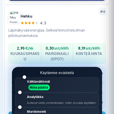
#6
Hehku
4.3
Läpinäkyvää energiaa. Selkeä hinnoittelu ilman
piilokustannuksia.
2,95
€/kk
0,30
snt/kWh
8,19
snt/kWh
KUUKAUSIMAKS
MARGINAALI
KIINTEÄ HINTA
U
(SPOT)
Käytämme evästeitä
Sopimustyyppi
Pörssisähkö & Määräaikainen
Välttämättömät
Sopimusaika
Toistaiseksi / 12 kk
Aina päällä
Erityisetu
Läpinäkyvä hinnoittelu
Analytiikka
Lisäpalvelu
Joustava irtisanominen
Auttavat meitä ymmärtämään, miten sivustoa käytetään.
Markkinointi