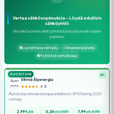
Vertaa sähkösopimuksia – Löydä edullisin
sähköyhtiö
Vertaile Suomen sähköyhtiöitä ja löydä sinulle sopivin
sopimus.
Luotettava vertailu
Ilmainen palvelu
9 yhtiötä vertailussa
SUOSITUIN
#1
Vihreä Älyenergia
4.8
Älykästä ja vihreää energiaa edullisesti. EPSI Rating 2025
voittaja.
2,99
€/kk
0,24
snt/kWh
7,99
snt/kWh