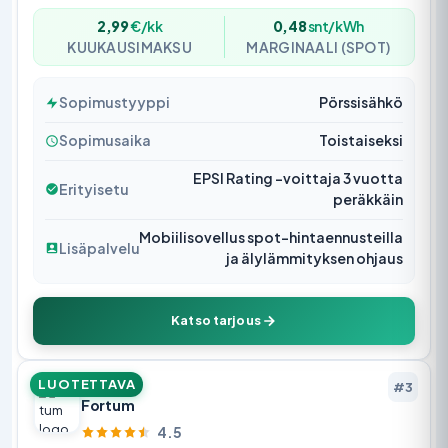
2,99
€/kk
0,48
snt/kWh
KUUKAUSIMAKSU
MARGINAALI (SPOT)
Sopimustyyppi
Pörssisähkö
Sopimusaika
Toistaiseksi
EPSI Rating -voittaja 3 vuotta
Erityisetu
peräkkäin
Mobiilisovellus spot-hintaennusteilla
Lisäpalvelu
ja älylämmityksen ohjaus
Katso tarjous
LUOTETTAVA
#3
Fortum
4.5