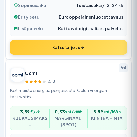
Sopimusaika
Toistaiseksi / 12–24 kk
Erityisetu
Eurooppalainen luotettavuus
Lisäpalvelu
Kattavat digitaaliset palvelut
Katso tarjous
#6
Oomi
4.3
Kotimaista energiaa pohjoisesta. Oulun Energian
tytäryhtiö.
3,59
€/kk
0,33
snt/kWh
8,89
snt/kWh
KUUKAUSIMAKS
MARGINAALI
KIINTEÄ HINTA
U
(SPOT)