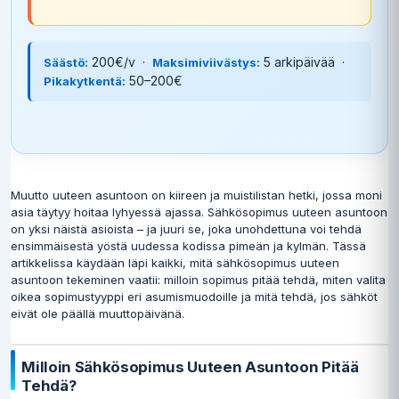
200€/v ·
5 arkipäivää ·
Säästö:
Maksimiviivästys:
50–200€
Pikakytkentä:
Muutto uuteen asuntoon on kiireen ja muistilistan hetki, jossa moni
asia täytyy hoitaa lyhyessä ajassa. Sähkösopimus uuteen asuntoon
on yksi näistä asioista – ja juuri se, joka unohdettuna voi tehdä
ensimmäisestä yöstä uudessa kodissa pimeän ja kylmän. Tässä
artikkelissa käydään läpi kaikki, mitä sähkösopimus uuteen
asuntoon tekeminen vaatii: milloin sopimus pitää tehdä, miten valita
oikea sopimustyyppi eri asumismuodoille ja mitä tehdä, jos sähköt
eivät ole päällä muuttopäivänä.
Milloin Sähkösopimus Uuteen Asuntoon Pitää
Tehdä?