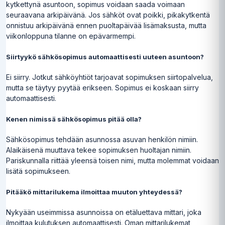
kytkettynä asuntoon, sopimus voidaan saada voimaan
seuraavana arkipäivänä. Jos sähköt ovat poikki, pikakytkentä
onnistuu arkipäivänä ennen puoltapäivää lisämaksusta, mutta
viikonloppuna tilanne on epävarmempi.
Siirtyykö sähkösopimus automaattisesti uuteen asuntoon?
Ei siirry. Jotkut sähköyhtiöt tarjoavat sopimuksen siirtopalvelua,
mutta se täytyy pyytää erikseen. Sopimus ei koskaan siirry
automaattisesti.
Kenen nimissä sähkösopimus pitää olla?
Sähkösopimus tehdään asunnossa asuvan henkilön nimiin.
Alaikäisenä muuttava tekee sopimuksen huoltajan nimiin.
Pariskunnalla riittää yleensä toisen nimi, mutta molemmat voidaan
lisätä sopimukseen.
Pitääkö mittarilukema ilmoittaa muuton yhteydessä?
Nykyään useimmissa asunnoissa on etäluettava mittari, joka
ilmoittaa kulutuksen automaattisesti. Oman mittarilukemat