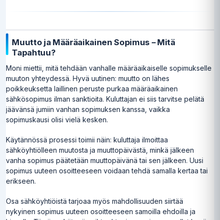
Muutto ja Määräaikainen Sopimus – Mitä
Tapahtuu?
Moni miettii, mitä tehdään vanhalle määräaikaiselle sopimukselle
muuton yhteydessä. Hyvä uutinen: muutto on lähes
poikkeuksetta laillinen peruste purkaa määräaikainen
sähkösopimus ilman sanktioita. Kuluttajan ei siis tarvitse pelätä
jäävänsä jumiin vanhan sopimuksen kanssa, vaikka
sopimuskausi olisi vielä kesken.
Käytännössä prosessi toimii näin: kuluttaja ilmoittaa
sähköyhtiölleen muutosta ja muuttopäivästä, minkä jälkeen
vanha sopimus päätetään muuttopäivänä tai sen jälkeen. Uusi
sopimus uuteen osoitteeseen voidaan tehdä samalla kertaa tai
erikseen.
Osa sähköyhtiöistä tarjoaa myös mahdollisuuden siirtää
nykyinen sopimus uuteen osoitteeseen samoilla ehdoilla ja