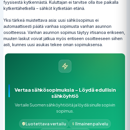
fyysisestä kytkennästä. Kuluttajan ei tarvitse olla itse paikalla
kytkentähetkellä – sähköt kytketään etänä.
Yksi tärkeä muistettava asia: uusi sähkösopimus ei
automaattisesti päätä vanhaa sopimusta vanhan asunnon
osoitteessa. Vanhan asunnon sopimus täytyy irtisanoa erikseen,
muuten laskut voivat jatkua myös entiseen osoitteeseen siihen
asti, kunnes uusi asukas tekee oman sopimuksensa.
Vertaa sähkösopimuksia – Löydä edullisin
sähköyhtiö
Vertaile Suomen sähköyhtiöitä ja löydä sinulle sopivin
sopimus.
Luotettava vertailu
Ilmainen palvelu