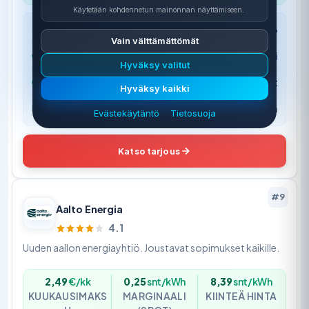
Käytetään kohdennetun mainonnan näyttämiseen.
Sopimustyyppi
Pörssisähkö
Vain välttämättömät
Sopimusaika
Toistaiseksi
Hyväksy valitut
Erityisetu
Markkinoiden edullisimmat marginaalit
Hyväksy kaikki
Lisäpalvelu
Ei sitoutumisaikaa
Evästekäytäntö
Tietosuoja
Katso tarjous
#9
Aalto Energia
4.1
Uuden aallon energiayhtiö. Joustavat sopimukset kaikille.
2,49
€/kk
0,25
snt/kWh
8,39
snt/kWh
KUUKAUSIMAKS
MARGINAALI
KIINTEÄ HINTA