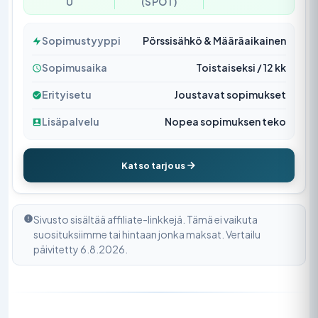
U
(SPOT)
Sopimustyyppi
Pörssisähkö & Määräaikainen
Sopimusaika
Toistaiseksi / 12 kk
Erityisetu
Joustavat sopimukset
Lisäpalvelu
Nopea sopimuksen teko
Katso tarjous
Sivusto sisältää affiliate-linkkejä. Tämä ei vaikuta
suosituksiimme tai hintaan jonka maksat. Vertailu
päivitetty 6.8.2026.