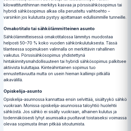
kilowattituntihinnan merkitys kasvaa ja pörssisähkösopimus tai
hybridi sähkösopimus alkaa olla perusteltu vaihtoehto –
varsinkin jos kulutusta pystyy ajoittamaan edullisimmille tunneille.
Omakotitalo tai sähkölämmitteinen asunto
Sähkölämmitteisessä omakotitalossa lämmitys muodostaa
helposti 50–70 % koko vuoden sähkönkulutuksesta. Tässä
tilanteessa sopimuksen valinnalla on merkittävin rahallinen
vaikutus. Pörssisähkösopimus yhdistettynä
hintakiinnitysmahdollisuuteen tai hybridi sähkösopimus palkitsee
aktiivista kuluttajaa. Kiinteähintainen sopimus tuo
ennustettavuutta mutta on usein hieman kalliimpi pitkällä
aikavälillä.
Opiskelija-asunto
Opiskelija-asunnossa kannattaa ensin selvittää, sisältyykö sähkö
vuokraan. Monissa opiskelija-asunnoissa taloyhtiö huolehtii
sähköstä. Jos sähkö ei sisälly vuokraan, alhainen kulutus ja
todennäköisesti lyhyt asumisaika puoltavat toistaiseksi voimassa
olevaa sopimusta ilman pitkää sitoutumista.