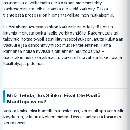
asunnossa ei välttämättä ole koskaan aiemmin tehty
sähkösopimusta, eikä liittymää ole vielä kytketty. Tässä
tilanteessa prosessi on hieman tavallista monimutkaisempi.
Uudisrakennuksessa sähkön kytkeminen edellyttää ensin
liittymisilmoitusta paikalliselle verkkoyhtiölle. Rakennuttaja tai
taloyhtiö hoitaa tyypillisesti liittymissopimuksen, mutta kuluttajan
vastuulle jää sähkönmyyntisopimuksen tekeminen. Tämä
kannattaa hoitaa hyvissä ajoin ennen muuttopäivää –
uudisrakennuksissa aikataulut voivat olla tavallista tiukempia ja
käsittelyajat pidempiä.
Mitä Tehdä, Jos Sähköt Eivät Ole Päällä
Muuttopäivänä?
Vaikka kaikki olisi hoidettu suunnitellusti, voi muuttopäivänä silti
käydä niin, että uusi koti on pimeä. Tässä tilanteessa toimitaan
seuraavasti: