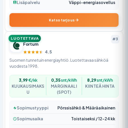
Lisäpalvelu
Väppi-energiasovellus
Katso tarjous
LUOTETTAVA
#3
Fortum
4.5
Suomen tunnetuin energiayhtiö. Luotettavaa sähköä
vuodesta 1998.
3,99
€/kk
0,35
snt/kWh
8,29
snt/kWh
KUUKAUSIMAKS
MARGINAALI
KIINTEÄ HINTA
U
(SPOT)
Sopimustyyppi
Pörssisähkö & Määräaikainen
Sopimusaika
Toistaiseksi / 12–24 kk