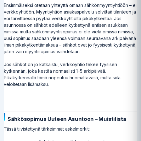
Ensimmäiseksi otetaan yhteyttä omaan sähkönmyyntiyhtiöön – ei
verkkoyhtiöön. Myyntiyhtiön asiakaspalvelu selvittää tilanteen ja
voi tarvittaessa pyytää verkkoyhtiöltä pikakytkentää. Jos
asunnossa on sähköt edelleen kytkettynä entisen asukkaan
nimissä mutta sähkönmyyntisopimus ei ole vielä omissa nimissä,
uusi sopimus saadaan yleensä voimaan seuraavana arkipäivänä
ilman pikakytkentämaksua – sähköt ovat jo fyysisesti kytkettynä,
joten vain myyntisopimus vaihdetaan.
Jos sähköt on jo katkaistu, verkkoyhtiö tekee fyysisen
kytkennän, joka kestää normaalisti 1–5 arkipäivää.
Pikakytkennällä tämä nopeutuu huomattavasti, mutta siitä
veloitetaan lisämaksu.
Sähkösopimus Uuteen Asuntoon – Muistilista
Tässä tiivistettynä tärkeimmät askelmerkit: