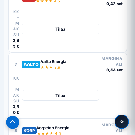
★★★★ 4.5
0,43 snt
KK
-
M
AK
Tilaa
SU
2,9
9 €
MARGINA
Aalto Energia
7
AALTO
ALI
★★★ 3.9
0,44 snt
KK
-
M
AK
Tilaa
SU
3,5
0 €
🍪
Scroll
MARGINA
Korpelan Energia
to
8
KORP
ALI
★★★★ 4.5