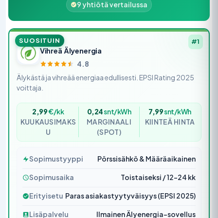
9 yhtiötä vertailussa
SUOSITUIN
#1
Vihreä Älyenergia
4.8
Älykästä ja vihreää energiaa edullisesti. EPSI Rating 2025
voittaja.
2,99
€/kk
0,24
snt/kWh
7,99
snt/kWh
KUUKAUSIMAKS
MARGINAALI
KIINTEÄ HINTA
U
(SPOT)
Sopimustyyppi
Pörssisähkö & Määräaikainen
Sopimusaika
Toistaiseksi / 12–24 kk
Erityisetu
Paras asiakastyytyväisyys (EPSI 2025)
Lisäpalvelu
Ilmainen Älyenergia-sovellus