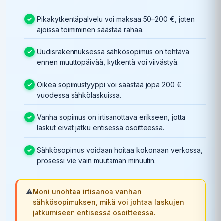
Pikakytkentäpalvelu voi maksaa 50–200 €, joten
ajoissa toimiminen säästää rahaa.
Uudisrakennuksessa sähkösopimus on tehtävä
ennen muuttopäivää, kytkentä voi viivästyä.
Oikea sopimustyyppi voi säästää jopa 200 €
vuodessa sähkölaskuissa.
Vanha sopimus on irtisanottava erikseen, jotta
laskut eivät jatku entisessä osoitteessa.
Sähkösopimus voidaan hoitaa kokonaan verkossa,
prosessi vie vain muutaman minuutin.
⚠️
Moni unohtaa irtisanoa vanhan
sähkösopimuksen, mikä voi johtaa laskujen
jatkumiseen entisessä osoitteessa.