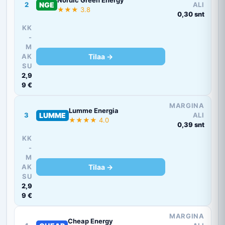
2
NGE
ALI
★★★ 3.8
0,30 snt
KK
-
M
AK
Tilaa →
SU
2,9
9 €
MARGINA
Lumme Energia
3
LUMME
ALI
★★★★ 4.0
0,39 snt
KK
-
M
AK
Tilaa →
SU
2,9
9 €
MARGINA
Cheap Energy