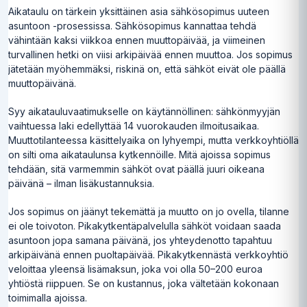
Aikataulu on tärkein yksittäinen asia sähkösopimus uuteen
asuntoon -prosessissa. Sähkösopimus kannattaa tehdä
vähintään kaksi viikkoa ennen muuttopäivää, ja viimeinen
turvallinen hetki on viisi arkipäivää ennen muuttoa. Jos sopimus
jätetään myöhemmäksi, riskinä on, että sähköt eivät ole päällä
muuttopäivänä.
Syy aikatauluvaatimukselle on käytännöllinen: sähkönmyyjän
vaihtuessa laki edellyttää 14 vuorokauden ilmoitusaikaa.
Muuttotilanteessa käsittelyaika on lyhyempi, mutta verkkoyhtiöllä
on silti oma aikataulunsa kytkennöille. Mitä ajoissa sopimus
tehdään, sitä varmemmin sähköt ovat päällä juuri oikeana
päivänä – ilman lisäkustannuksia.
Jos sopimus on jäänyt tekemättä ja muutto on jo ovella, tilanne
ei ole toivoton. Pikakytkentäpalvelulla sähköt voidaan saada
asuntoon jopa samana päivänä, jos yhteydenotto tapahtuu
arkipäivänä ennen puoltapäivää. Pikakytkennästä verkkoyhtiö
veloittaa yleensä lisämaksun, joka voi olla 50–200 euroa
yhtiöstä riippuen. Se on kustannus, joka vältetään kokonaan
toimimalla ajoissa.