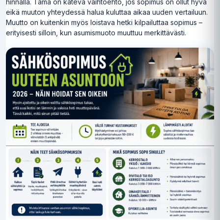
hinnalla. Tämä on kätevä vaihtoehto, jos sopimus on ollut hyvä
eikä muuton yhteydessä halua kuluttaa aikaa uuden vertailuun.
Muutto on kuitenkin myös loistava hetki kilpailuttaa sopimus –
erityisesti silloin, kun asumismuoto muuttuu merkittävästi.