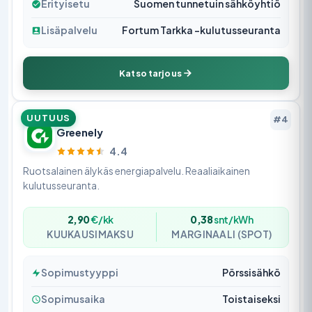
Erityisetu
Suomen tunnetuin sähköyhtiö
Lisäpalvelu
Fortum Tarkka -kulutusseuranta
Katso tarjous
UUTUUS
#4
Greenely
4.4
Ruotsalainen älykäs energiapalvelu. Reaaliaikainen
kulutusseuranta.
2,90
€/kk
0,38
snt/kWh
KUUKAUSIMAKSU
MARGINAALI (SPOT)
Sopimustyyppi
Pörssisähkö
Sopimusaika
Toistaiseksi