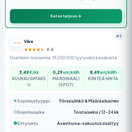
Katso tarjous
#2
Väre
4.6
Osa Helen-konsernia. Yli 250 000 tyytyväistä asiakasta.
3,49
€/kk
0,29
snt/kWh
8,49
snt/kWh
KUUKAUSIMAKS
MARGINAALI
KIINTEÄ HINTA
U
(SPOT)
Sopimustyyppi
Pörssisähkö & Määräaikainen
Sopimusaika
Toistaiseksi / 12–24 kk
Erityisetu
Avainturva-vakuutus sisältyy