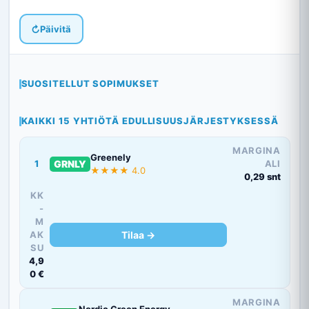
↻
Päivitä
SUOSITELLUT SOPIMUKSET
KAIKKI 15 YHTIÖTÄ EDULLISUUSJÄRJESTYKSESSÄ
MARGINA
Greenely
1
GRNLY
ALI
★★★★ 4.0
0,29 snt
KK
-
M
AK
Tilaa →
SU
4,9
0 €
MARGINA
Nordic Green Energy