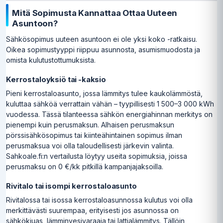
Mitä Sopimusta Kannattaa Ottaa Uuteen
Asuntoon?
Sähkösopimus uuteen asuntoon ei ole yksi koko -ratkaisu.
Oikea sopimustyyppi riippuu asunnosta, asumismuodosta ja
omista kulutustottumuksista.
Kerrostaloyksiö tai -kaksio
Pieni kerrostaloasunto, jossa lämmitys tulee kaukolämmöstä,
kuluttaa sähköä verrattain vähän – tyypillisesti 1 500–3 000 kWh
vuodessa. Tässä tilanteessa sähkön energiahinnan merkitys on
pienempi kuin perusmaksun. Alhaisen perusmaksun
pörssisähkösopimus tai kiinteähintainen sopimus ilman
perusmaksua voi olla taloudellisesti järkevin valinta.
Sahkoale.fi:n vertailusta löytyy useita sopimuksia, joissa
perusmaksu on 0 €/kk pitkillä kampanjajaksoilla.
Rivitalo tai isompi kerrostaloasunto
Rivitalossa tai isossa kerrostaloasunnossa kulutus voi olla
merkittävästi suurempaa, erityisesti jos asunnossa on
sähkökiuas, lämminvesivaraaja tai lattialämmitys. Tällöin