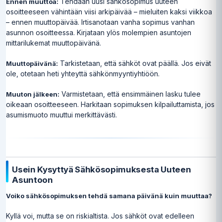
Tehdään uusi sähkösopimus uuteen
Ennen muuttoa:
osoitteeseen vähintään viisi arkipäivää – mieluiten kaksi viikkoa
– ennen muuttopäivää. Irtisanotaan vanha sopimus vanhan
asunnon osoitteessa. Kirjataan ylös molempien asuntojen
mittarilukemat muuttopäivänä.
Tarkistetaan, että sähköt ovat päällä. Jos eivät
Muuttopäivänä:
ole, otetaan heti yhteyttä sähkönmyyntiyhtiöön.
Varmistetaan, että ensimmäinen lasku tulee
Muuton jälkeen:
oikeaan osoitteeseen. Harkitaan sopimuksen kilpailuttamista, jos
asumismuoto muuttui merkittävästi.
Usein Kysyttyä Sähkösopimuksesta Uuteen
Asuntoon
Voiko sähkösopimuksen tehdä samana päivänä kuin muuttaa?
Kyllä voi, mutta se on riskialtista. Jos sähköt ovat edelleen