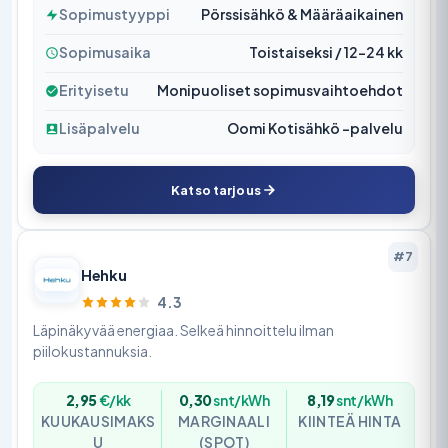
Sopimustyyppi
Pörssisähkö & Määräaikainen
Sopimusaika
Toistaiseksi / 12–24 kk
Erityisetu
Monipuoliset sopimusvaihtoehdot
Lisäpalvelu
Oomi Kotisähkö -palvelu
Katso tarjous
#7
Hehku
4.3
Läpinäkyvää energiaa. Selkeä hinnoittelu ilman
piilokustannuksia.
2,95
€/kk
0,30
snt/kWh
8,19
snt/kWh
KUUKAUSIMAKS
MARGINAALI
KIINTEÄ HINTA
U
(SPOT)