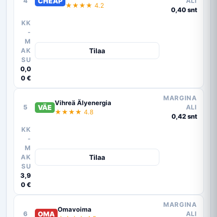
4
CHEAP
ALI
★★★★ 4.2
0,40 snt
KK
-
M
AK
Tilaa
SU
0,0
0 €
MARGINA
Vihreä Älyenergia
5
VÄE
ALI
★★★★ 4.8
0,42 snt
KK
-
M
AK
Tilaa
SU
3,9
0 €
MARGINA
Omavoima
6
OMA
ALI