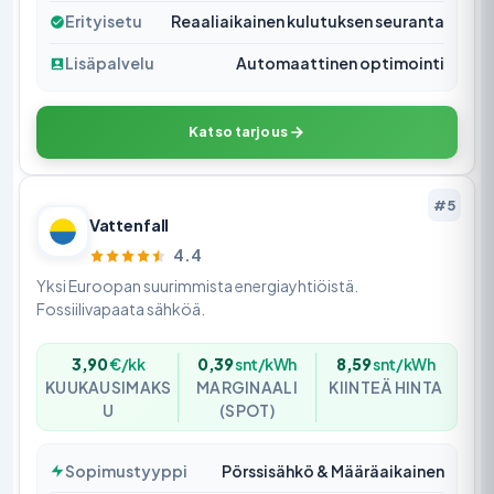
Erityisetu
Reaaliaikainen kulutuksen seuranta
Lisäpalvelu
Automaattinen optimointi
Katso tarjous
#5
Vattenfall
4.4
Yksi Euroopan suurimmista energiayhtiöistä.
Fossiilivapaata sähköä.
3,90
€/kk
0,39
snt/kWh
8,59
snt/kWh
KUUKAUSIMAKS
MARGINAALI
KIINTEÄ HINTA
U
(SPOT)
Sopimustyyppi
Pörssisähkö & Määräaikainen