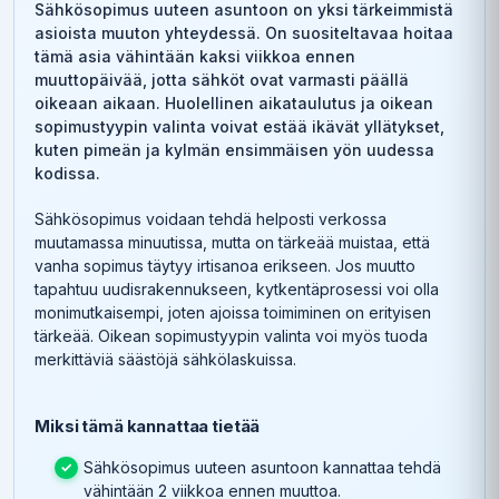
Sähkösopimus uuteen asuntoon on yksi tärkeimmistä
asioista muuton yhteydessä. On suositeltavaa hoitaa
tämä asia vähintään kaksi viikkoa ennen
muuttopäivää, jotta sähköt ovat varmasti päällä
oikeaan aikaan. Huolellinen aikataulutus ja oikean
sopimustyypin valinta voivat estää ikävät yllätykset,
kuten pimeän ja kylmän ensimmäisen yön uudessa
kodissa.
Sähkösopimus voidaan tehdä helposti verkossa
muutamassa minuutissa, mutta on tärkeää muistaa, että
vanha sopimus täytyy irtisanoa erikseen. Jos muutto
tapahtuu uudisrakennukseen, kytkentäprosessi voi olla
monimutkaisempi, joten ajoissa toimiminen on erityisen
tärkeää. Oikean sopimustyypin valinta voi myös tuoda
merkittäviä säästöjä sähkölaskuissa.
Miksi tämä kannattaa tietää
Sähkösopimus uuteen asuntoon kannattaa tehdä
vähintään 2 viikkoa ennen muuttoa.