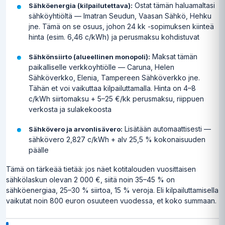
Ostat tämän haluamaltasi
Sähköenergia (kilpailutettava):
sähköyhtiöltä — Imatran Seudun, Vaasan Sähkö, Hehku
jne. Tämä on se osuus, johon 24 kk -sopimuksen kiinteä
hinta (esim. 6,46 c/kWh) ja perusmaksu kohdistuvat
Maksat tämän
Sähkönsiirto (alueellinen monopoli):
paikalliselle verkkoyhtiölle — Caruna, Helen
Sähköverkko, Elenia, Tampereen Sähköverkko jne.
Tähän et voi vaikuttaa kilpailuttamalla. Hinta on 4–8
c/kWh siirtomaksu + 5–25 €/kk perusmaksu, riippuen
verkosta ja sulakekoosta
Lisätään automaattisesti —
Sähkövero ja arvonlisävero:
sähkövero 2,827 c/kWh + alv 25,5 % kokonaisuuden
päälle
Tämä on tärkeää tietää: jos näet kotitalouden vuosittaisen
sähkölaskun olevan 2 000 €, siitä noin 35–45 % on
sähköenergiaa, 25–30 % siirtoa, 15 % veroja. Eli kilpailuttamisella
vaikutat noin 800 euron osuuteen vuodessa, et koko summaan.