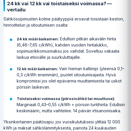
24 kk vai 12 kk vai toistaiseksi voimassa? —
vertailu
Sähkösopimusten kolme päätyyppiä eroavat toisistaan keston,
hinnoittelun ja sitoutumisen osalta:
Edullisin pitkän aikavälin hinta
24 kk määräaikainen:
(6,46–7,65 c/kWh), kahden vuoden hintalukko,
sopimusrikkomusmaksu jos vaihdat. Soveltuu vakaata
laskua etsivälle ja suurkuluttajalle.
Vain hieman kalliimpi (yleensä 0,1–
12 kk määräaikainen:
0,3 c/kWh enemmän), puolet sitoutumisajasta. Hyvä
kompromissi jos olet epävarma muuttamisesta tai uskot
pörssin laskevan.
Toistaiseksi voimassa (pörssisähkö tai muuttuva):
Marginaali 0,43–0,55 c/kWh + pörssin tuntihinta. Edullisin
keskimäärin, mutta vaihtelee. 14 päivän irtisanomisaika.
Yksinkertainen päätösapu: jos vuosikulutuksesi ylittää 12 000
kWh ja maksat sähkölämmityksestä, painota 24 kuukauden