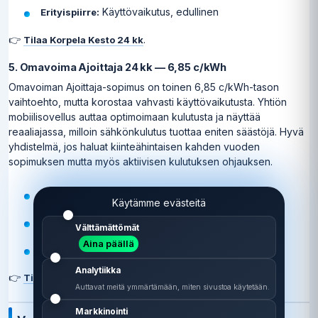
Käyttövaikutus, edullinen
Erityispiirre:
👉
.
Tilaa Korpela Kesto 24 kk
5. Omavoima Ajoittaja 24 kk — 6,85 c/kWh
Omavoiman Ajoittaja-sopimus on toinen 6,85 c/kWh-tason
vaihtoehto, mutta korostaa vahvasti käyttövaikutusta. Yhtiön
mobiilisovellus auttaa optimoimaan kulutusta ja näyttää
reaaliajassa, milloin sähkönkulutus tuottaa eniten säästöjä. Hyvä
yhdistelmä, jos haluat kiinteähintaisen kahden vuoden
sopimuksen mutta myös aktiivisen kulutuksen ohjauksen.
6,85 c/kWh
Kiinteä energiahinta:
Käytämme evästeitä
24 kk
Sopimuskausi:
Välttämättömät
Aina päällä
Käyttövaikutus, mobiilisovellus
Erityispiirre:
Analytiikka
👉
.
Tilaa Omavoima Ajoittaja 24 kk
Auttavat meitä ymmärtämään, miten sivustoa käytetään.
Markkinointi