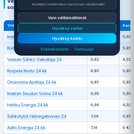
Vertailutaulukko: kaikki 24 kk määräaikaiset
Käytetään kohdennetun mainonnan näyttämiseen.
sopimukset Sähköale.fi:ssä
Vain välttämättömät
Yhtiö & sopimus
Hinta c/kWh
Peru
Hyväksy valitut
Imatran Seudun Sähkö Voima Joustava
6,46
5,90 €
Hyväksy kaikki
Koillis-Satakunnan JoustoWirta
6,65
5,95 
Evästekäytäntö
Tietosuoja
Vaasan Sähkö Vaikuttaja 24
6,82
4,55 
Korpela Kesto 24 kk
6,85
5,90 
Omavoima Ajoittaja 24 kk
6,85
5,95 
Imatran Seudun Voima 24 kk
6,96
5,90 €
Hehku Energia 24 kk
6,98
4,50 €
Sähkötytöt Hiilinegatiivinen 24
7,09
5,95 €
Aalto Energia 24 kk
7,14
0 €/kk