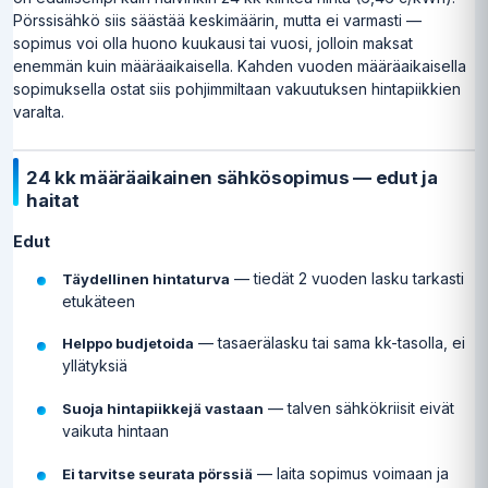
Pörssisähkö siis säästää keskimäärin, mutta ei varmasti —
sopimus voi olla huono kuukausi tai vuosi, jolloin maksat
enemmän kuin määräaikaisella. Kahden vuoden määräaikaisella
sopimuksella ostat siis pohjimmiltaan vakuutuksen hintapiikkien
varalta.
24 kk määräaikainen sähkösopimus — edut ja
haitat
Edut
— tiedät 2 vuoden lasku tarkasti
Täydellinen hintaturva
etukäteen
— tasaerälasku tai sama kk-tasolla, ei
Helppo budjetoida
yllätyksiä
— talven sähkökriisit eivät
Suoja hintapiikkejä vastaan
vaikuta hintaan
— laita sopimus voimaan ja
Ei tarvitse seurata pörssiä