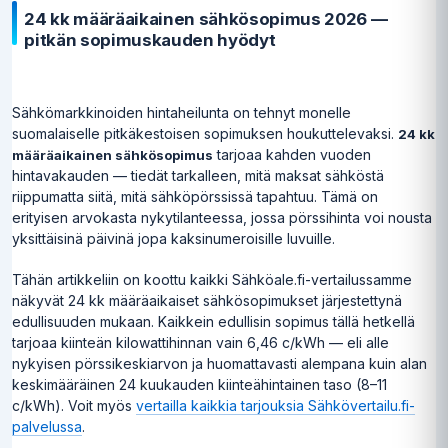
24 kk määräaikainen sähkösopimus 2026 —
pitkän sopimuskauden hyödyt
Sähkömarkkinoiden hintaheilunta on tehnyt monelle
suomalaiselle pitkäkestoisen sopimuksen houkuttelevaksi.
24 kk
tarjoaa kahden vuoden
määräaikainen sähkösopimus
hintavakauden — tiedät tarkalleen, mitä maksat sähköstä
riippumatta siitä, mitä sähköpörssissä tapahtuu. Tämä on
erityisen arvokasta nykytilanteessa, jossa pörssihinta voi nousta
yksittäisinä päivinä jopa kaksinumeroisille luvuille.
Tähän artikkeliin on koottu kaikki Sähköale.fi-vertailussamme
näkyvät 24 kk määräaikaiset sähkösopimukset järjestettynä
edullisuuden mukaan. Kaikkein edullisin sopimus tällä hetkellä
tarjoaa kiinteän kilowattihinnan vain 6,46 c/kWh — eli alle
nykyisen pörssikeskiarvon ja huomattavasti alempana kuin alan
keskimääräinen 24 kuukauden kiinteähintainen taso (8–11
c/kWh). Voit myös
vertailla kaikkia tarjouksia Sähkövertailu.fi-
palvelussa
.