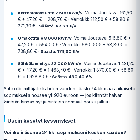
Voima Joustava: 161,50
Kerrostaloasunto 2 500 kWh/v:
€ + 47,20 € = 208,70 € · Verrokki: 212,50 € + 58,80 € =
271,30 € ·
Säästö: 62,60 €/v
Voima Joustava: 516,80 € +
Omakotitalo 8 000 kWh/v:
47,20 € = 564,00 € · Verrokki: 680,00 € + 58,80 € =
738,80 € ·
Säästö: 174,80 €/v
Voima Joustava: 1 421,20
Sähkölämmitys 22 000 kWh/v:
€ + 47,20 € = 1 468,40 € · Verrokki: 1 870,00 € + 58,80
€ = 1 928,80 € ·
Säästö: 460,40 €/v
Sähkölämmittäjälle kahden vuoden säästö 24 kk määräaikaisella
sopimuksella nousee yli 920 euroon — jos kiinnität halvan
kiinteän hinnan nyt ja hintojen normaali nousu jatkuu.
Usein kysytyt kysymykset
Voinko irtisanoa 24 kk -sopimukseni kesken kauden?