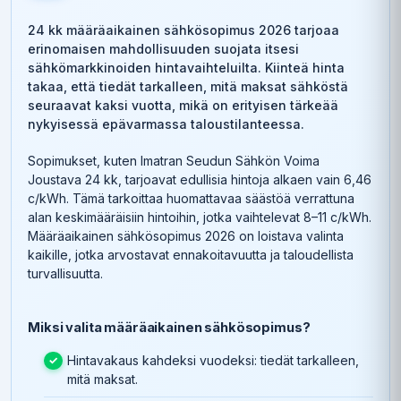
24 kk määräaikainen sähkösopimus 2026 tarjoaa
erinomaisen mahdollisuuden suojata itsesi
sähkömarkkinoiden hintavaihteluilta. Kiinteä hinta
takaa, että tiedät tarkalleen, mitä maksat sähköstä
seuraavat kaksi vuotta, mikä on erityisen tärkeää
nykyisessä epävarmassa taloustilanteessa.
Sopimukset, kuten Imatran Seudun Sähkön Voima
Joustava 24 kk, tarjoavat edullisia hintoja alkaen vain 6,46
c/kWh. Tämä tarkoittaa huomattavaa säästöä verrattuna
alan keskimääräisiin hintoihin, jotka vaihtelevat 8–11 c/kWh.
Määräaikainen sähkösopimus 2026 on loistava valinta
kaikille, jotka arvostavat ennakoitavuutta ja taloudellista
turvallisuutta.
Miksi valita määräaikainen sähkösopimus?
Hintavakaus kahdeksi vuodeksi: tiedät tarkalleen,
mitä maksat.