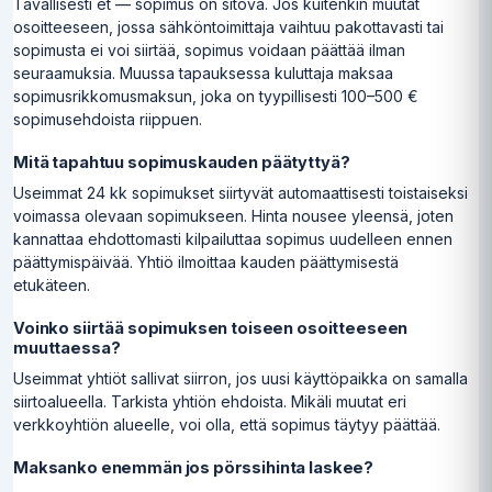
Tavallisesti et — sopimus on sitova. Jos kuitenkin muutat
osoitteeseen, jossa sähköntoimittaja vaihtuu pakottavasti tai
sopimusta ei voi siirtää, sopimus voidaan päättää ilman
seuraamuksia. Muussa tapauksessa kuluttaja maksaa
sopimusrikkomusmaksun, joka on tyypillisesti 100–500 €
sopimusehdoista riippuen.
Mitä tapahtuu sopimuskauden päätyttyä?
Useimmat 24 kk sopimukset siirtyvät automaattisesti toistaiseksi
voimassa olevaan sopimukseen. Hinta nousee yleensä, joten
kannattaa ehdottomasti kilpailuttaa sopimus uudelleen ennen
päättymispäivää. Yhtiö ilmoittaa kauden päättymisestä
etukäteen.
Voinko siirtää sopimuksen toiseen osoitteeseen
muuttaessa?
Useimmat yhtiöt sallivat siirron, jos uusi käyttöpaikka on samalla
siirtoalueella. Tarkista yhtiön ehdoista. Mikäli muutat eri
verkkoyhtiön alueelle, voi olla, että sopimus täytyy päättää.
Maksanko enemmän jos pörssihinta laskee?