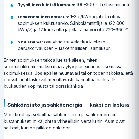
100–300 € kertasummana
Tyypillinen kiinteä korvaus:
1–3 c/kWh × jäljellä oleva
Laskennallinen korvaus:
sopimuksen kulutusarvio. Sähkölämmittäjälle (22 000
kWh/v) ja 12 kuukautta jäljellä tämä voi olla 220–660 €
osa yhtiöistä veloittaa kiinteän
Yhdistelmä:
peruskorvauksen + laskennallisen lisämaksun
Ennen sopimuksen tekoa lue tarkalleen, miten
sopimusrikkomusmaksu määräytyy juuri sinun valitsemassasi
sopimuksessa. Jos epäilet muuttavasi tai on todennäköistä, että
pörssihinnat laskevat merkittävästi, kannattaa harkita 12
kuukauden sopimusta tai pörssisähköä.
Sähkönsiirto ja sähköenergia — kaksi eri laskua
Moni kuluttaja sekoittaa sähkönsiirron ja sähköenergian
kustannukset, mikä johtaa virheellisiin vertailuihin. Asiat ovat
selkeät, kun ne pilkkoo erikseen: