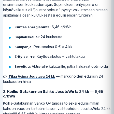
ensimmäisen kuukauden ajan. Sopimuksen erityispiirre on
käyttövaikutus eli ”joustosopimus”: pystyt vaikuttamaan hintaan
ajoittamalla osan kulutuksestasi edullisempiin tunteihin.
6,46 c/kWh
Kiinteä energiahinta:
24 kuukautta
Sopimuskausi:
Perusmaksu 0 € × 4 kk
Kampanja:
Käyttövaikutus + vaihtotakuu
Erityispiirre:
Aktiivisille kuluttajille, jotka haluavat optimoida
Soveltuu:
👉
— markkinoiden edullisin 24
Tilaa Voima Joustava 24 kk
kuukauden hinta.
2. Koillis-Satakunnan Sähkö JoustoWirta 24 kk — 6,65
c/kWh
Koillis-Satakunnan Sähkö Oy tarjoaa toiseksi edullisimman
kahden vuoden kiinteähintaisen vaihtoehdon. JoustoWirta 24 kk
yhdistää 6,65 c/kWh kiinteähintaisen energian