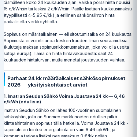
täsmälleen koko 24 kuukauden ajan, vaikka pörssihinta nousisi
15 c/kWh:iin tai laskisi 2 c/kWh:iin. Päälle lisätään kuukausimaksu
(tyypillisesti 4–5,95 €/kk) ja erillinen sähkönsiirron hinta
paikalliselta verkkoyhtiöltä.
Sopimus on määräaikainen — eli sitoutumisaika on 24 kuukautta.
Sopimusta ei voi irtisanoa kesken kauden ilman seuraamuksia
(kuluttaja maksaa sopimusrikkomusmaksun, joka voi olla useita
satoja euroja). Tämä on hinta hintavakaudesta: saat 24
kuukauden hintaturvan, mutta menetät joustavuuden vaihtaa.
Parhaat 24 kk määräaikaiset sähkösopimukset
2026 — yksityiskohtaiset arviot
1. Imatran Seudun Sähkö Voima Joustava 24 kk — 6,46
c/kWh (edullisin)
Imatran Seudun Sähkö on lähes 100-vuotinen suomalainen
sähköyhtiö, jolla on Suomen markkinoiden edullisin pitkä
kiinteähintainen sopimus tällä hetkellä. Voima Joustava 24 kk -
sopimuksen kiinteä energiahinta on vain 6,46 c/kWh, ja
kampanja tarjoaa lisäksi perusmaksun 0 €/kk neljän