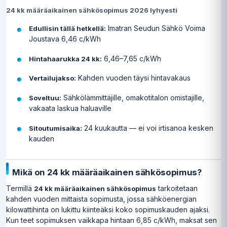
24 kk määräaikainen sähkösopimus 2026 lyhyesti
Imatran Seudun Sähkö Voima
Edullisin tällä hetkellä:
Joustava 6,46 c/kWh
6,46–7,65 c/kWh
Hintahaarukka 24 kk:
Kahden vuoden täysi hintavakaus
Vertailujakso:
Sähkölämmittäjille, omakotitalon omistajille,
Soveltuu:
vakaata laskua haluaville
24 kuukautta — ei voi irtisanoa kesken
Sitoutumisaika:
kauden
Mikä on 24 kk määräaikainen sähkösopimus?
Termillä
tarkoitetaan
24 kk määräaikainen sähkösopimus
kahden vuoden mittaista sopimusta, jossa sähköenergian
kilowattihinta on lukittu kiinteäksi koko sopimuskauden ajaksi.
Kun teet sopimuksen vaikkapa hintaan 6,85 c/kWh, maksat sen