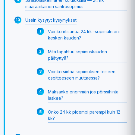
Säästölaskelmat eri kulutuksilla — 24 kk
määräaikainen sähkösopimus
Usein kysytyt kysymykset
Voinko irtisanoa 24 kk -sopimukseni
kesken kauden?
Mitä tapahtuu sopimuskauden
päätyttyä?
Voinko siirtää sopimuksen toiseen
osoitteeseen muuttaessa?
Maksanko enemmän jos pörssihinta
laskee?
Onko 24 kk pidempi parempi kuin 12
kk?