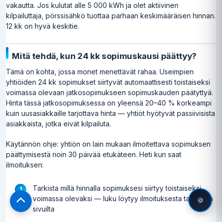
vakautta. Jos kulutat alle 5 000 kWh ja olet aktiivinen
kilpailuttaja, pörssisähkö tuottaa parhaan keskimääräisen hinnan.
12 kk on hyvä keskitie.
Mitä tehdä, kun 24 kk sopimuskausi päättyy?
Tämä on kohta, jossa monet menettävät rahaa. Useimpien
yhtiöiden 24 kk sopimukset siirtyvät automaattisesti toistaiseksi
voimassa olevaan jatkosopimukseen sopimuskauden päätyttyä.
Hinta tässä jatkosopimuksessa on yleensä 20–40 % korkeampi
kuin uusasiakkaille tarjottava hinta — yhtiöt hyötyvät passiivisista
asiakkaista, jotka eivät kilpailuta.
Käytännön ohje: yhtiön on lain mukaan ilmoitettava sopimuksen
päättymisestä noin 30 päivää etukäteen. Heti kun saat
ilmoituksen:
Tarkista millä hinnalla sopimuksesi siirtyy toistaiseksi
voimassa olevaksi — luku löytyy ilmoituksesta tai yhtiön
🍪
Scroll
sivuilta
to