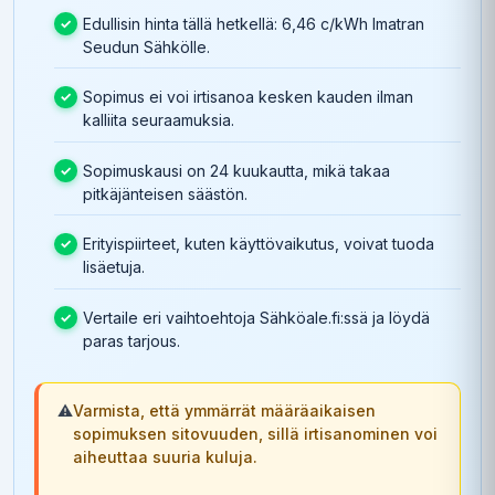
Edullisin hinta tällä hetkellä: 6,46 c/kWh Imatran
Seudun Sähkölle.
Sopimus ei voi irtisanoa kesken kauden ilman
kalliita seuraamuksia.
Sopimuskausi on 24 kuukautta, mikä takaa
pitkäjänteisen säästön.
Erityispiirteet, kuten käyttövaikutus, voivat tuoda
lisäetuja.
Vertaile eri vaihtoehtoja Sähköale.fi:ssä ja löydä
paras tarjous.
⚠️
Varmista, että ymmärrät määräaikaisen
sopimuksen sitovuuden, sillä irtisanominen voi
aiheuttaa suuria kuluja.