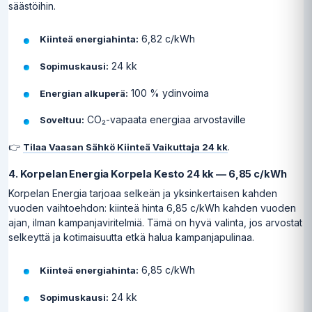
säästöihin.
6,82 c/kWh
Kiinteä energiahinta:
24 kk
Sopimuskausi:
100 % ydinvoima
Energian alkuperä:
CO₂-vapaata energiaa arvostaville
Soveltuu:
👉
.
Tilaa Vaasan Sähkö Kiinteä Vaikuttaja 24 kk
4. Korpelan Energia Korpela Kesto 24 kk — 6,85 c/kWh
Korpelan Energia tarjoaa selkeän ja yksinkertaisen kahden
vuoden vaihtoehdon: kiinteä hinta 6,85 c/kWh kahden vuoden
ajan, ilman kampanjaviritelmiä. Tämä on hyvä valinta, jos arvostat
selkeyttä ja kotimaisuutta etkä halua kampanjapulinaa.
6,85 c/kWh
Kiinteä energiahinta:
24 kk
Sopimuskausi: