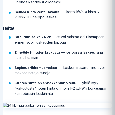
unohda kahdeksi vuodeksi
— kerto kWh × hinta =
Selkeä hinta vertailtavaksi
vuosikulu, helppo laskea
Haitat
— et voi vaihtaa edullisempaan
Sitoutumisaika 24 kk
ennen sopimuskauden loppua
— jos pörssi laskee, sinä
Ei hyödy hintojen laskusta
maksat saman
— kesken irtisanominen voi
Sopimusrikkomusmaksu
maksaa satoja euroja
— yhtiö myy
Kiinteä hinta on ennakkohinnoiteltu
”vakuutusta”, joten hinta on noin 1–2 c/kWh korkeampi
kuin pörssin keskihinta