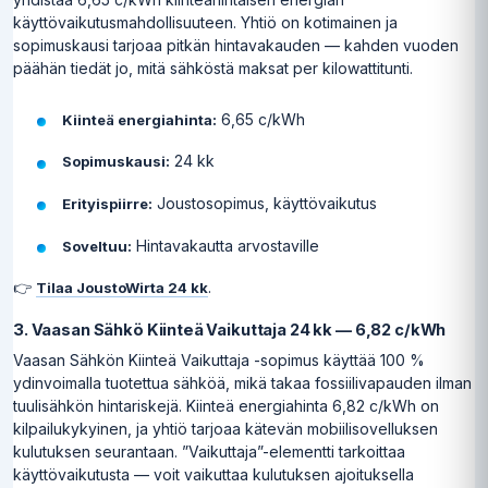
käyttövaikutusmahdollisuuteen. Yhtiö on kotimainen ja
sopimuskausi tarjoaa pitkän hintavakauden — kahden vuoden
päähän tiedät jo, mitä sähköstä maksat per kilowattitunti.
6,65 c/kWh
Kiinteä energiahinta:
24 kk
Sopimuskausi:
Joustosopimus, käyttövaikutus
Erityispiirre:
Hintavakautta arvostaville
Soveltuu:
👉
.
Tilaa JoustoWirta 24 kk
3. Vaasan Sähkö Kiinteä Vaikuttaja 24 kk — 6,82 c/kWh
Vaasan Sähkön Kiinteä Vaikuttaja -sopimus käyttää 100 %
ydinvoimalla tuotettua sähköä, mikä takaa fossiilivapauden ilman
tuulisähkön hintariskejä. Kiinteä energiahinta 6,82 c/kWh on
kilpailukykyinen, ja yhtiö tarjoaa kätevän mobiilisovelluksen
kulutuksen seurantaan. ”Vaikuttaja”-elementti tarkoittaa
käyttövaikutusta — voit vaikuttaa kulutuksen ajoituksella