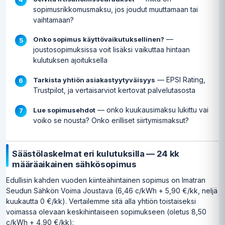
sopimusrikkomusmaksu, jos joudut muuttamaan tai
vaihtamaan?
—
Onko sopimus käyttövaikutuksellinen?
joustosopimuksissa voit lisäksi vaikuttaa hintaan
kulutuksen ajoituksella
— EPSI Rating,
Tarkista yhtiön asiakastyytyväisyys
Trustpilot, ja vertaisarviot kertovat palvelutasosta
— onko kuukausimaksu lukittu vai
Lue sopimusehdot
voiko se nousta? Onko erilliset siirtymismaksut?
Säästölaskelmat eri kulutuksilla — 24 kk
määräaikainen sähkösopimus
Edullisin kahden vuoden kiinteähintainen sopimus on Imatran
Seudun Sähkön Voima Joustava (6,46 c/kWh + 5,90 €/kk, neljä
kuukautta 0 €/kk). Vertailemme sitä alla yhtiön toistaiseksi
voimassa olevaan keskihintaiseen sopimukseen (oletus 8,50
c/kWh + 4,90 €/kk):