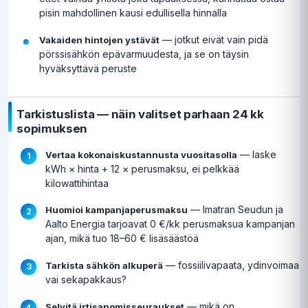
pisin mahdollinen kausi edullisella hinnalla
— jotkut eivät vain pidä
Vakaiden hintojen ystävät
pörssisähkön epävarmuudesta, ja se on täysin
hyväksyttävä peruste
Tarkistuslista — näin valitset parhaan 24 kk
sopimuksen
— laske
Vertaa kokonaiskustannusta vuositasolla
kWh × hinta + 12 × perusmaksu, ei pelkkää
kilowattihintaa
— Imatran Seudun ja
Huomioi kampanjaperusmaksu
Aalto Energia tarjoavat 0 €/kk perusmaksua kampanjan
ajan, mikä tuo 18–60 € lisäsäästöä
— fossiilivapaata, ydinvoimaa
Tarkista sähkön alkuperä
vai sekapakkaus?
— mikä on
Selvitä irtisanomisseuraukset