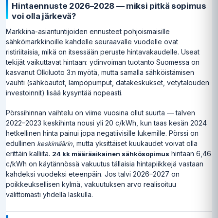
Hintaennuste 2026–2028 — miksi pitkä sopimus
voi olla järkevä?
Markkina-asiantuntijoiden ennusteet pohjoismaisille
sähkömarkkinoille kahdelle seuraavalle vuodelle ovat
ristiriitaisia, mikä on itsessään peruste hintavakaudelle. Useat
tekijät vaikuttavat hintaan: ydinvoiman tuotanto Suomessa on
kasvanut Olkiluoto 3:n myötä, mutta samalla sähköistämisen
vauhti (sähköautot, lämpöpumput, datakeskukset, vetytalouden
investoinnit) lisää kysyntää nopeasti.
Pörssihinnan vaihtelu on viime vuosina ollut suurta — talven
2022–2023 keskihinta nousi yli 20 c/kWh, kun taas kesän 2024
hetkellinen hinta painui jopa negatiivisille lukemille. Pörssi on
edullinen
, mutta yksittäiset kuukaudet voivat olla
keskimäärin
erittäin kalliita.
hintaan 6,46
24 kk määräaikainen sähkösopimus
c/kWh on käytännössä vakuutus tällaisia hintapiikkejä vastaan
kahdeksi vuodeksi eteenpäin. Jos talvi 2026–2027 on
poikkeuksellisen kylmä, vakuutuksen arvo realisoituu
välittömästi yhdellä laskulla.