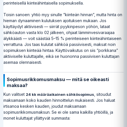
perinteisellä kiinteähintaisella sopimuksella.
Toisin sanoen: yhtiö myy sinulle ”kiinteän hinnan”, mutta hinta on
hieman dynaaminen kulutuksen ajoituksen mukaan. Jos
käyttäydyt aktiivisesti — siirrät pyykinpeson yöhön, lataat
sähköauton vasta klo 02 jälkeen, ohjaat lämminvesivaraajaa
älykkäästi — voit säästää 5–15 % perinteiseen kiinteähintaiseen
verrattuna. Jos taas kulutat sähköä passiivisesti, maksat noin
sopimuksen kiinteää hintaa. Käyttövaikutus on siis ”porkkana”
aktiiviselle kuluttajalle, eikä se huononna passiivisen kuluttajan
asemaa olennaisesti.
Sopimusrikkomusmaksu — mitä se oikeasti
maksaa?
Kun valitset
, sitoudut
24 kk määräaikainen sähkösopimus
maksamaan koko kauden hinnoittelun mukaisesti. Jos haluat
irtisanoa kesken kauden, joudut maksamaan
sopimusrikkomusmaksun. Se ei ole sama kaikilla yhtiöillä, ja
monet kuluttajat yllättyvät summasta: