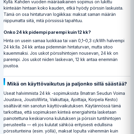
Kyllä. Kahden vuoden määräaikainen sopimus on lukittu
kiinteään hintaan koko kauden, etkä hyödy pörssin laskuista.
Tämä on osa hintaturvan logiikkaa: maksat saman määrän
riippumatta siitä, mitä pörssissä tapahtuu.
Onko 24 kk pidempi parempi kuin 12 kk?
Hinta on usein samaa luokkaa tai vain 0,1–0,3 c/kWh halvempi
24 kk:lla. 24 kk antaa pidemmän hintaturvan, mutta sitoo
kauemmaksi. Jos uskot pörssihintojen nousevan, 24 kk on
parempi. Jos uskot niiden laskevan, 12 kk antaa enemmän
joustoa.
Mikä on käyttövaikutus ja paljonko sillä säästää?
Useat halvimmista 24 kk -sopimuksista (Imatran Seudun Voima
Joustava, JoustoWirta, Vaikuttaja, Ajoittaja, Korpela Kesto)
sisältävät niin sanotun käyttövaikutuksen. Käytännössä tämä
tarkoittaa, että sopimuksen kiinteä energiahinta lasketaan
painotettuna keskiarvona kulutuksen ja pörssin tuntihintojen
perusteella — eli jos kulutat sähköä erityisesti edullisina
pörssitunteina (esim. yöllä), maksat lopulta vähemmän kuin