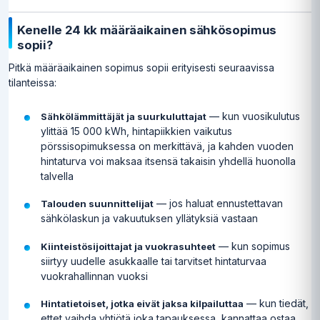
Kenelle 24 kk määräaikainen sähkösopimus
sopii?
Pitkä määräaikainen sopimus sopii erityisesti seuraavissa
tilanteissa:
— kun vuosikulutus
Sähkölämmittäjät ja suurkuluttajat
ylittää 15 000 kWh, hintapiikkien vaikutus
pörssisopimuksessa on merkittävä, ja kahden vuoden
hintaturva voi maksaa itsensä takaisin yhdellä huonolla
talvella
— jos haluat ennustettavan
Talouden suunnittelijat
sähkölaskun ja vakuutuksen yllätyksiä vastaan
— kun sopimus
Kiinteistösijoittajat ja vuokrasuhteet
siirtyy uudelle asukkaalle tai tarvitset hintaturvaa
vuokrahallinnan vuoksi
— kun tiedät,
Hintatietoiset, jotka eivät jaksa kilpailuttaa
ettet vaihda yhtiötä joka tapauksessa, kannattaa ostaa