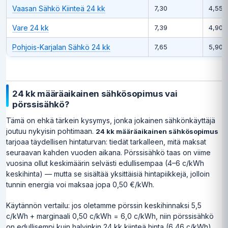
Vaasan Sähkö Kiinteä 24 kk
7,30
4,55 
Vare 24 kk
7,39
4,90 
Pohjois-Karjalan Sähkö 24 kk
7,65
5,90 
24 kk määräaikainen sähkösopimus vai
pörssisähkö?
Tämä on ehkä tärkein kysymys, jonka jokainen sähkönkäyttäjä
joutuu nykyisin pohtimaan.
24 kk määräaikainen sähkösopimus
tarjoaa täydellisen hintaturvan: tiedät tarkalleen, mitä maksat
seuraavan kahden vuoden aikana. Pörssisähkö taas on viime
vuosina ollut keskimäärin selvästi edullisempaa (4–6 c/kWh
keskihinta) — mutta se sisältää yksittäisiä hintapiikkejä, jolloin
tunnin energia voi maksaa jopa 0,50 €/kWh.
Käytännön vertailu: jos oletamme pörssin keskihinnaksi 5,5
c/kWh + marginaali 0,50 c/kWh = 6,0 c/kWh, niin pörssisähkö
on edullisempi kuin halvinkin 24 kk kiinteä hinta (6,46 c/kWh).